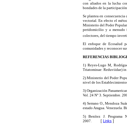
con aliados en la lucha co
bondades de la participación
Se plantea en consecuencia q
vectorial. En efecto el méto
Ministerio del Poder Popular
peridomicilio y a menudo f
colectores, del tiempo invert
El enfoque de Ecosalud par
comunidades y reconocer sus
REFERENCIAS BIBLIOG
1) Reyes-Lugo M, Rodríguez
Triatominae: Reduviidae) in
2) Ministerio del Poder Pop
nivel de los Establecimiento
3) Organización Panamerican
Vol. 24 N° 3. Septiembre. 20
4) Serrano O., Mendoza Suár
estado Aragua. Venezuela. 
5) Benítez J. Programa N
2007.
[
Links
]