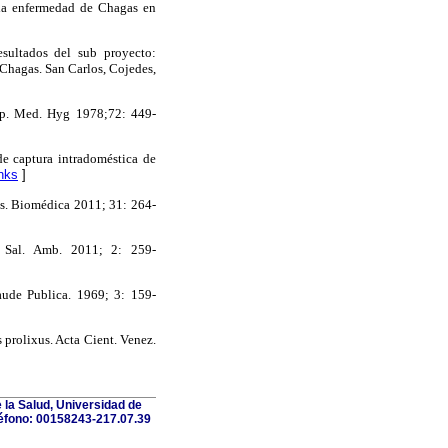
e la enfermedad de Chagas en
sultados del sub proyecto:
 Chagas. San Carlos, Cojedes,
rop. Med. Hyg 1978;72: 449-
e captura intradoméstica de
nks
]
os. Biomédica 2011; 31: 264-
. Sal. Amb. 2011; 2: 259-
Saude Publica. 1969; 3: 159-
prolixus. Acta Cient. Venez.
 la Salud, Universidad de
léfono: 00158243-217.07.39