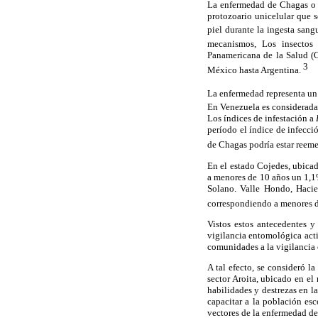
La enfermedad de Chagas o 
protozoario unicelular que s
piel durante la ingesta san
mecanismos, Los insectos
Panamericana de la Salud (
3
México hasta Argentina.
La enfermedad representa un
En Venezuela es considerada 
Los índices de infestación a
período el índice de infecci
de Chagas podría estar reeme
En el estado Cojedes, ubicad
a menores de 10 años un 1,1
Solano. Valle Hondo, Hacie
correspondiendo a menores d
Vistos estos antecedentes 
vigilancia entomológica acti
comunidades a la vigilancia
A tal efecto, se consideró 
sector Aroita, ubicado en el
habilidades y destrezas en la
capacitar a la población es
vectores de la enfermedad d