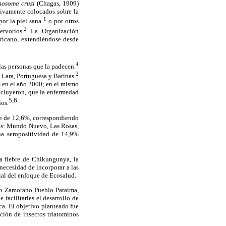
nosoma cruzi
(Chagas, 1909)
asivamente colocados sobre la
1
por la piel sana
o por otros
2
rvorios.
La Organización
ricano, extendiéndose desde
4
as personas que la padecen.
2
 Lara, Portuguesa y Barinas.
 en el año 2000; en el mismo
oncluyeron, que la enfermedad
5,6
ños.
fue de 12,6%, correspondiendo
des: Mundo Nuevo, Las Rosas,
na seropositividad de 14,9%
a fiebre de Chikungunya, la
necesidad de incorporar a las
al del enfoque de Ecosalud.
ndo Zamorano Pueblo Paraima,
facilitarles el desarrollo de
ica. El objetivo planteado fue
ción de insectos triatominos