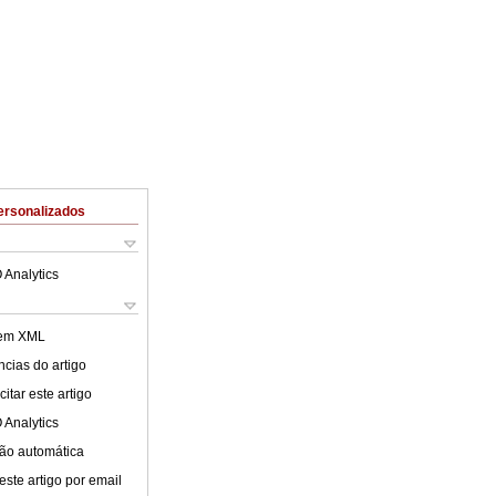
ersonalizados
 Analytics
 em XML
cias do artigo
itar este artigo
 Analytics
ão automática
este artigo por email