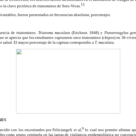
11
o la clave pictórica de triatominos de Soto-Vivas.
ivariables, fueron presentados en frecuencias absolutas, porcentajes.
sencia de triatominos:
Triatoma maculata
(Erichson 1848) y
Panstrongylus gen
ue se aprecia que los estudiantes capturaron once triatominos (chipos) en 36 vivi
de salud. El mayor porcentaje de la captura correspondio a
T. maculata
.
NES
9
ncidir con los encontrados por Feliciangeli et al,
lo cual nos permite afirmar qu
des como grupo centinela en las tareas de vigilancia epidemiológica no convencio