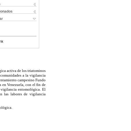
s
cionados
ar
nk
ica activa de los triatominos
s comunidades a la vigilancia
 Asentamiento campesino Fundo
 en Venezuela, con el fin de
a vigilancia entomológica. El
n las labores de vigilancia
ológica.