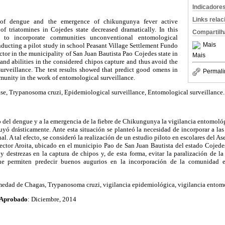
Indicadore
Links rela
 of dengue and the emergence of chikungunya fever active
of triatomines in Cojedes state decreased dramatically. In this
Compartilh
d to incorporate communities unconventional entomological
Mais
onducting a pilot study in school Peasant Village Settlement Fundo
tor in the municipality of San Juan Bautista Pao Cojedes state in
Mais
 and abilities in the considered chipos capture and thus avoid the
surveillance. The test results showed that predict good omens in
Permali
munity in the work of entomological surveillance.
se, Trypanosoma cruzi, Epidemiological surveillance, Entomological surveillance.
del dengue y a la emergencia de la fiebre de Chikungunya la vigilancia entomológ
yó drásticamente. Ante esta situación se planteó la necesidad de incorporar a la
. A tal efecto, se consideró la realización de un estudio piloto en escolares del
ctor Aroita, ubicado en el municipio Pao de San Juan Bautista del estado Cojedes
y destrezas en la captura de chipos y, de esta forma, evitar la paralización de l
ue permiten predecir buenos augurios en la incorporación de la comunidad e
edad de Chagas, Trypanosoma cruzi, vigilancia epidemiológica, vigilancia entom
Aprobado
: Diciembre, 2014