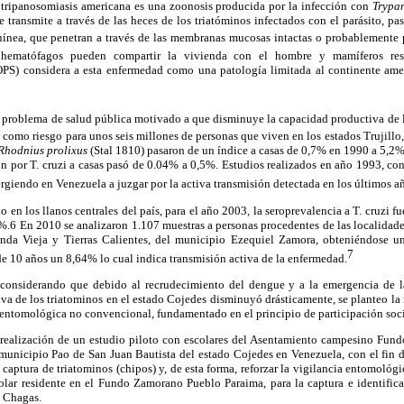
tripanosomiasis americana es una zoonosis producida por la infección con
Trypa
e transmite a través de las heces de los triatóminos infectados con el parásito, p
guínea, que penetran a través de las membranas mucosas intactas o probablemente 
 hematófagos pueden compartir la vivienda con el hombre y mamíferos rese
OPS) considera a esta enfermedad como una patología limitada al continente ame
 problema de salud pública motivado a que disminuye la capacidad productiva de l
como riesgo para unos seis millones de personas que viven en los estados Trujillo,
Rhodnius prolixus
(Stal 1810) pasaron de un índice a casas de 0,7% en 1990 a 5,2%
ón por T. cruzi a casas pasó de 0.04% a 0,5%. Estudios realizados en año 1993, c
rgiendo en Venezuela a juzgar por la activa transmisión detectada en los últimos a
o en los llanos centrales del país, para el año 2003, la seroprevalencia a T. cruzi 
%.6 En 2010 se analizaron 1.107 muestras a personas procedentes de las localida
nda Vieja y Tierras Calientes, del municipio Ezequiel Zamora, obteniéndose u
7
e 10 años un 8,64% lo cual indica transmisión activa de la enfermedad.
y considerando que debido al recrudecimiento del dengue y a la emergencia de l
va de los triatominos en el estado Cojedes disminuyó drásticamente, se planteo la 
 entomológica no convencional, fundamentado en el principio de participación soci
la realización de un estudio piloto con escolares del Asentamiento campesino Fu
 municipio Pao de San Juan Bautista del estado Cojedes en Venezuela, con el fin de 
 captura de triatominos (chipos) y, de esta forma, reforzar la vigilancia entomológ
colar residente en el Fundo Zamorano Pueblo Paraima, para la captura e identifica
e Chagas.