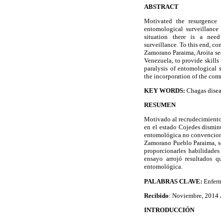
ABSTRACT
Motivated the resurgence
entomological surveillance 
situation there is a nee
surveillance. To this end, c
Zamorano Paraima, Aroita sec
Venezuela, to provide skills
paralysis of entomological 
the incorporation of the com
KEY WORDS:
Chagas disea
RESUMEN
Motivado al recrudecimiento 
en el estado Cojedes disminu
entomológica no convencional
Zamorano Pueblo Paraima, se
proporcionarles habilidades 
ensayo arrojó resultados q
entomológica.
PALABRAS CLAVE:
Enferm
Recibido
: Noviembre, 2014
INTRODUCCIÓN