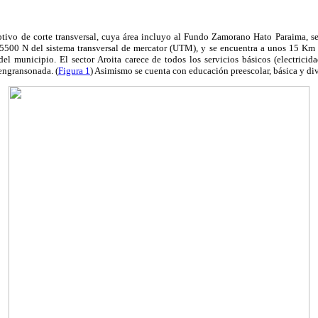
ptivo de corte transversal, cuya área incluyo al Fundo Zamorano Hato Paraima, sec
500 N del sistema transversal de mercator (UTM), y se encuentra a unos 15 Km 
 del municipio. El sector Aroita carece de todos los servicios básicos (electrici
 engransonada. (
Figura 1
) Asimismo se cuenta con educación preescolar, básica y div