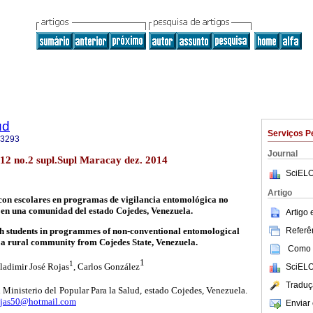
ud
Serviços P
-3293
Journal
12 no.2 supl.Supl Maracay dez. 2014
SciELO
Artigo
con escolares en programas de vigilancia entomológica no
en una comunidad del estado Cojedes, Venezuela.
Artigo
Referên
h students in programmes of non-conventional entomological
n a rural community from Cojedes State, Venezuela.
Como c
1
1
ladimir José Rojas
, Carlos González
SciELO
Traduç
 Ministerio del Popular Para la Salud, estado Cojedes, Venezuela.
ojas50@hotmail.com
Enviar 