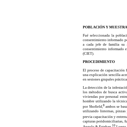
POBLACIÓN Y MUESTR
Fué seleccionada la poblac
consentimiento informado por
a cada jefe de familia su 
consentimiento informado e
(CIET).
PROCEDIMIENTO
El proceso de capacitación f
una explicación sencilla acer
en sesiones grupales práctica
La detección de la infestaci
los métodos de busca activa
viviendas por personal entr
hombre utilizando la técnica
8
por Shofield,
ambos se basan
utilizando linternas, pinzas
previa capacitación y entren
capturas peridomiciliarias, f
10
Angulo & Esteban.
Luego d