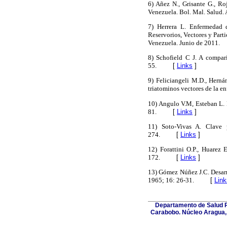
6) Añez N., Grisante G., Ro
Venezuela. Bol. Mal. Salud.
7) Herrera L. Enfermedad 
Reservorios, Vectores y Part
Venezuela. Junio de 2011.
8) Schofield C J. A compar
55.
[
Links
]
9) Feliciangeli M.D., Hern
triatominos vectores de la e
10) Angulo V.M, Esteban L. 
81.
[
Links
]
11) Soto-Vivas A. Clave 
274.
[
Links
]
12) Forattini O.P., Huarez 
172.
[
Links
]
13) Gómez Núñez J.C. Desarr
1965; 16: 26-31.
[
Link
Departamento de Salud Pú
Carabobo. Núcleo Aragua, 