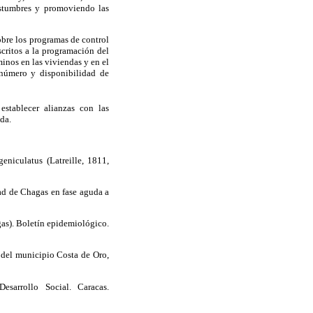
ostumbres y promoviendo las
obre los programas de control
scritos a la programación del
inos en las viviendas y en el
 número y disponibilidad de
establecer alianzas con las
da.
niculatus (Latreille, 1811,
ad de Chagas en fase aguda a
as). Boletín epidemiológico.
 del municipio Costa de Oro,
sarrollo Social. Caracas.