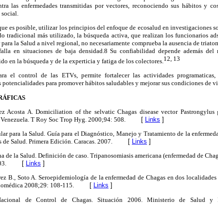
ntra las enfermedades transmitidas por vectores, reconociendo sus hábitos y c
 social.
ue es posible, utilizar los principios del enfoque de ecosalud en investigaciones s
do tradicional más utilizado, la búsqueda activa, que realizan los funcionarios ad
 para la Salud a nivel regional, no necesariamente comprueba la ausencia de triatom
alla en situaciones de baja densidad.8 Su confiabilidad depende además del
12, 13
ido en la búsqueda y de la experticia y fatiga de los colectores.
a el control de las ETVs, permite fortalecer las actividades programaticas, 
 potencialidades para promover hábitos saludables y mejorar sus condiciones de vi
RÁFICAS
 Acosta A. Domiciliation of the selvatic Chagas disease vector Pastrongylus ge
 Venezuela. T Roy Soc Trop Hyg. 2000;94: 508.
[
Links
]
ular para la Salud. Guía para el Diagnóstico, Manejo y Tratamiento de la enfermed
s de Salud. Primera Edición. Caracas. 2007.
[
Links
]
a de la Salud. Definición de caso. Tripanosomiasis americana (enfermedad de Chag
03.
[
Links
]
ez B., Soto A. Seroepidemiología de la enfermedad de Chagas en dos localidades
Biomédica 2008;29: 108-115.
[
Links
]
acional de Control de Chagas. Situación 2006. Ministerio de Salud y De