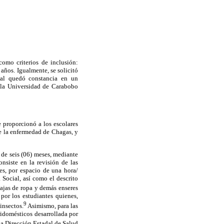
omo criterios de inclusión:
años. Igualmente, se solicitó
cual quedó constancia en un
 la Universidad de Carabobo
e proporcionó a los escolares
bre la enfermedad de Chagas, y
 de seis (06) meses, mediante
nsiste en la revisión de las
es, por espacio de una hora/
 Social, así como el descrito
cajas de ropa y demás enseres
 por los estudiantes quienes,
9
insectos.
Asimismo, para las
eridomésticos desarrollada por
la Dirección Estadal de Salud