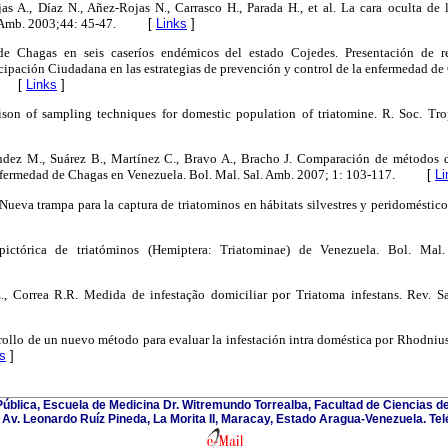
jas A., Díaz N., Añez-Rojas N., Carrasco H., Parada H., et al. La cara oculta d
 Amb. 2003;44: 45-47.
[
Links
]
de Chagas en seis caseríos endémicos del estado Cojedes. Presentación de re
icipación Ciudadana en las estrategias de prevención y control de la enfermedad de
[
Links
]
ison of sampling techniques for domestic population of triatomine. R. Soc. T
ández M., Suárez B., Martínez C., Bravo A., Bracho J. Comparación de métodos d
nfermedad de Chagas en Venezuela. Bol. Mal. Sal. Amb. 2007; 1: 103-117.
[
Li
Nueva trampa para la captura de triatominos en hábitats silvestres y peridoméstic
pictórica de triatóminos (Hemiptera: Triatominae) de Venezuela. Bol. Mal
E., Correa R.R. Medida de infestação domiciliar por Triatoma infestans. Rev. 
ollo de un nuevo método para evaluar la infestación intra doméstica por Rhodnius 
s
]
blica, Escuela de Medicina Dr. Witremundo Torrealba, Facultad de Ciencias de
Av. Leonardo Ruíz Pineda, La Morita II, Maracay, Estado Aragua-Venezuela. Te