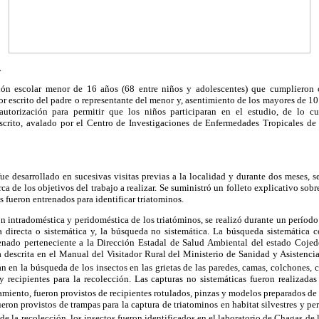
A
ión escolar menor de 16 años (68 entre niños y adolescentes) que cumplieron c
 escrito del padre o representante del menor y, asentimiento de los mayores de 10 
autorización para permitir que los niños participaran en el estudio, de lo 
scrito, avalado por el Centro de Investigaciones de Enfermedades Tropicales de
ue desarrollado en sucesivas visitas previas a la localidad y durante dos meses, s
ca de los objetivos del trabajo a realizar. Se suministró un folleto explicativo so
s fueron entrenados para identificar triatominos.
ón intradoméstica y peridoméstica de los triatóminos, se realizó durante un período
 directa o sistemática y, la búsqueda no sistemática. La búsqueda sistemática co
enado perteneciente a la Dirección Estadal de Salud Ambiental del estado Cojed
 descrita en el Manual del Visitador Rural del Ministerio de Sanidad y Asistencia
 en la búsqueda de los insectos en las grietas de las paredes, camas, colchones, 
 y recipientes para la recolección. Las capturas no sistemáticas fueron realizadas
amiento, fueron provistos de recipientes rotulados, pinzas y modelos preparados de 
ueron provistos de trampas para la captura de triatominos en habitat silvestres y p
e la recolección, los insectos fueron identificados en el laboratorio de Chagas de 