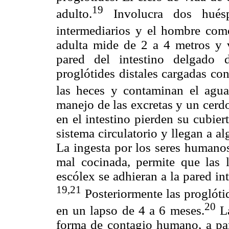
19
adulto.
Involucra dos hués
intermediarios y el hombre com
adulta mide de 2 a 4 metros y v
pared del intestino delgado 
proglótides distales cargadas co
las heces y contaminan el agua 
manejo de las excretas y un cerdo
en el intestino pierden su cubier
sistema circulatorio y llegan a al
La ingesta por los seres humano
mal cocinada, permite que las l
escólex se adhieran a la pared in
19,21
Posteriormente las proglóti
20
en un lapso de 4 a 6 meses.
La
forma de contagio humano, a part