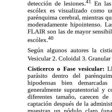
41
detección de lesiones.
En las 
escólex es visualizado como u
parénquima cerebral, mientras qu
moderadamente hipointenso. La
FLAIR son las de mayor sensibili
40
escólex.
Según algunos autores la cistic
Vesicular 2. Coloidal 3. Granular 
Cisticerco o Fase vesicular:
Ll
parásito dentro del parénquim
hipodensas bien demarcadas 
generalmente supratentorial y co
diferentes tamaño, carecen de
captación después de la administ
muestran un nódulo claro (un