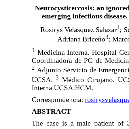
Neurocysticercosis: an ignored
emerging infectious disease.
1
Rosirys Velasquez Salazar
; S
3
Adriana Briceño
; Marc
1
Medicina Interna. Hospital Cen
Coordinadora de PG de Medicin
2
Adjunto Servicio de Emergencia
3
UCSA.
Médico Cirujano. U
Interna UCSA.HCM.
Correspondencia:
rosirysvelasqu
ABSTRACT
The case is a male patient of 