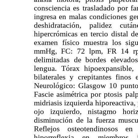
consciencia es trasladado por fa
ingresa en malas condiciones gen
deshidratación, palidez cut
hipercrómicas en tercio distal d
examen físico muestra los sig
mmHg, FC: 72 lpm, FR 14 rpm
delimitadas de bordes elevado
lengua. Tórax hipoexpansible, c
bilaterales y crepitantes fino
Neurológico: Glasgow 10 punto
Fascie asimétrica por ptosis pal
midriasis izquierda hiporeactiva,
ojo izquierdo, nistagmo hori
disminución de la fuerza muscul
Reflejos osteotendinosos en
hiporreflexia en miembros i