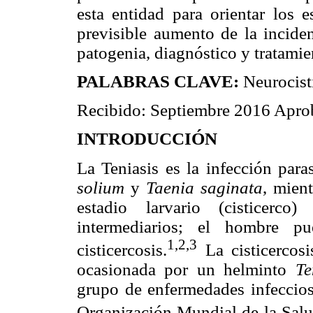
esta entidad para orientar los e
previsible aumento de la incide
patogenia, diagnóstico y tratamien
PALABRAS CLAVE:
Neurocist
Recibido: Septiembre 2016 Apro
INTRODUCCIÓN
La Teniasis es la infección para
solium
y
Taenia saginata
, mient
estadio larvario (cisticerc
intermediarios; el hombre pu
1,2,3
cisticercosis.
La cisticercosi
ocasionada por un helminto
Te
grupo de enfermedades infecciosa
Organización Mundial de la Salu