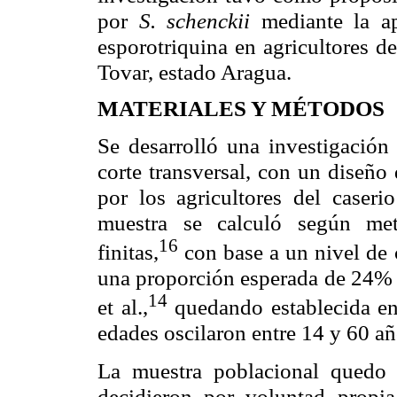
por
S. schenckii
mediante la a
esporotriquina en agricultores d
Tovar, estado Aragua.
MATERIALES Y MÉTODOS
Se desarrolló una investigación
corte transversal, con un diseño
por los agricultores del caser
muestra se calculó según met
16
finitas,
con base a un nivel de
una proporción esperada de 24% s
14
et al.,
quedando establecida en
edades oscilaron entre 14 y 60 añ
La muestra poblacional quedo i
decidieron por voluntad propia