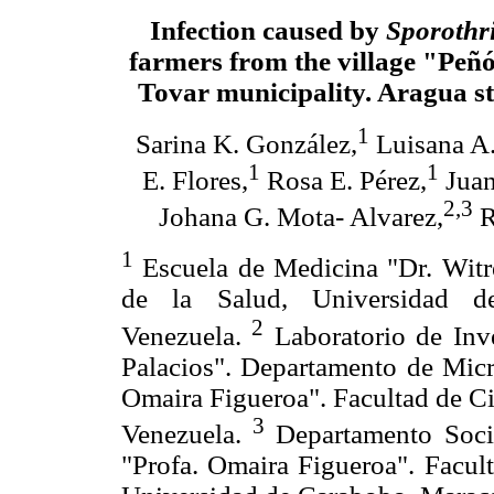
Infection caused by
Sporothri
farmers from the village "Peñ
Tovar municipality. Aragua st
1
Sarina K. González,
Luisana A.
1
1
E. Flores,
Rosa E. Pérez,
Juan
2,3
Johana G. Mota- Alvarez,
R
1
Escuela de Medicina "Dr. Witr
de la Salud, Universidad d
2
Venezuela.
Laboratorio de Inve
Palacios". Departamento de Micro
Omaira Figueroa". Facultad de Ci
3
Venezuela.
Departamento Socio
"Profa. Omaira Figueroa". Facult