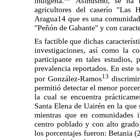
indígena.
Asimismo, se ha 
agricultores del caserío "Las 
Aragua
que es una comunidad 
14
"Peñón de Gabante" y con caracter
Es factible que dichas característ
investigaciones, así como la c
participante en tales estudios,
prevalencia reportados. En este s
13
por González-Ramos
discrimi
permitió detectar el menor porce
la cual se encuentra prácticame
Santa Elena de Uairén en la que 
mientras que en comunidades in
centro poblado y con alto grado
los porcentajes fueron: Betania