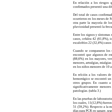
En relación a los riesgos 
confirmados presentó una dife
Del total de casos confirma
ocurrieron en los meses de Ma
otra parte la mayoría de lo
pluviosidad presentó la frecu
Entre los signos y síntomas 
casos, cefalea 42 (61,8%), 
escalofríos 22 (32,4%) casos
Cuando se compararon los s
encontró que algunos de est
(88,6%) en los mayores, ver
menores, artralgias, mialgi
en los niños menores de 10 a
En relción a los valores de
hemorrágico se encontró un 
otros grupos. En cuanto a 
significativamente menores
patologías. (tabla 3.)
En las pruebas de laboratorio
los cuales, 11(12,8%) fuero
51 (59,2%). Respecto a la m
días para PCR en sangre, seg