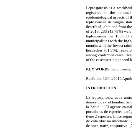
Leptospirosis is a worldwid
registered in the national
epidemiological aspects of th
leptospirosis in Aragua sta
described, obtained from the
of 2013, 233 (43,79%) were 
leptospirosis per 100.000
municipalities with the high
months with the lowest rain
headaches (61,8%), jaundic
among confirmed cases. Heada
of the caseswere diagnosed
KEY WORDS:
leptopirosis,
Recibido: 12/11/2016 Apro
INTRODUCCIÓN
La leptospirosis, es la an
domésticos y el hombre. Se 
la Salud. 1 El agente causa
portadores de especies pató
tiene 2 especies: Linterrogan
de vida libre no infectante 
de boca, nariz, conjuntiva 1