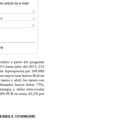
is article by e-mail
ks
nk
enidos a partir del programa
11 hasta julio del 2013, 233
de leptospirosis por 100.000
con mayor tasa fueron Bolívar
 marzo y abril, los meses con
firmados fueron fiebre 75%,
mialgia y dolor retro-ocular
 28% PCR en orina, 45,2% por
FEBRILE SYNDROME