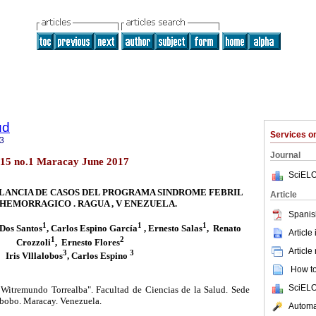
ud
Services 
3
Journal
.15 no.1 Maracay June 2017
SciELO
ILANCIA DE CASOS DEL PROGRAMA SINDROME FEBRIL
Article
HEMORRAGICO . RAGUA , V ENEZUELA.
Spanis
1
1
1
 Dos Santos
, Carlos Espino García
, Ernesto Salas
, Renato
Article
1
2
Crozzoli
, Ernesto Flores
Article
3
3
Iris Vlllalobos
, Carlos Espino
How to 
SciELO
 Witremundo Torrealba". Facultad de Ciencias de la Salud. Sede
bobo. Maracay. Venezuela.
Automat