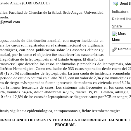
l Estado Aragua (CORPOSALUD).
Send th
Indicators
lica. Facultad de Ciencias de la Salud, Sede Aragua. Universidad
zuela.
Related lin
8@gmail.com
Share
More
More
tropozoonosis de distribución mundial, con mayor incidencia en
ela los casos son registrados en el sistema nacional de vigilancia
Permali
morrágicas, con poca publicación sobre los aspectos clínicos y
edad, por lo tanto el objetivo fue establecer las características
diagnósticas de la leptospirosis en el Estado Aragua. El diseño fue
ransversal que describe los casos confirmados y probables de leptospirosis, obt
 Ictérico Hemorrágico. Como resultados de 533 casos reportados desde enero del 20
68 (12,75%) confirmados de leptospirosis. La tasa cruda de incidencia acumulada 
 periodo de estudio ocurrió en el año 2012, con un valor de 2,94 y los municipios 
tores de riesgo más reportados fueron: presencia de roedores en vivienda con 63,2%,
ron la menor frecuencia de casos. Los síntomas más frecuentes en los casos con
,9%, vómitos 54,4%, dolor abdominal 47,1%, diarrea 35,3%. Cefalea, artralgia, 
0 años. 12,8% de los casos de leptospirosis se diagnosticaron por PCR en sangre,
irosis, vigilancia epidemiologica, antropozoonosis, fiebre icterohemorragica.
 SURVEILLANCE OF CASES IN THE ARAGUA HEMORRHAGIC JAUNDICE 
PROGRAM .