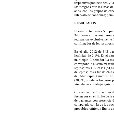
respectivas poblaciones, y l
los riesgos entre las tasas 
años, con los grupos de eda
intervalo de confianza; para 
RESULTADOS
El estudio incluyo a 533 pac
343 casos correspondieron 
registraron exclusivamente 
confirmados de leptospirosis
En el año 2012 de 343 paci
letalidad de 2,1%. En el año
municipio Libertador. La tas
correspondio al sexo masculi
leptospirosis 37 casos (54,
de leptospirosis fue de 24,5
del Municipio Girardot. En 
(30,9%) similar a los casos 
vinculadas al trabajo agrícola
Con respecto a los factores d
fue mayor en el límite de la 
de pacientes con presencia d
comparada con la de los paci
probables refirieron lluvia e