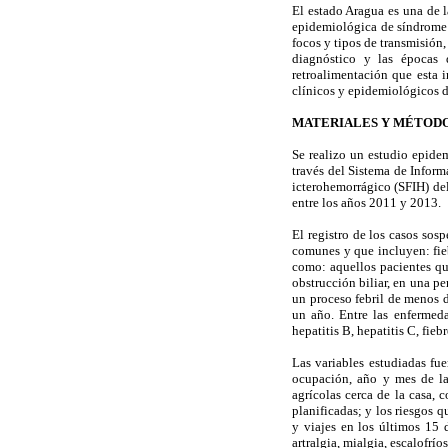
El estado Aragua es una de l
epidemiológica de síndrome 
focos y tipos de transmisión,
diagnóstico y las épocas d
retroalimentación que esta i
clínicos y epidemiológicos de
MATERIALES Y MÉTOD
Se realizo un estudio epidem
través del Sistema de Inform
icterohemorrágico (SFIH) de
entre los años 2011 y 2013.
El registro de los casos sos
comunes y que incluyen: fieb
como: aquellos pacientes que
obstrucción biliar, en una p
un proceso febril de menos d
un año. Entre las enfermed
hepatitis B, hepatitis C, fie
Las variables estudiadas fu
ocupación, año y mes de la 
agrícolas cerca de la casa, 
planificadas; y los riesgos 
y viajes en los últimos 15 d
artralgia, mialgia, escalofrí