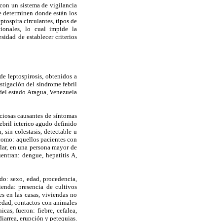
 con un sistema de vigilancia
e determinen donde están los
ptospira circulantes, tipos de
cionales, lo cual impide la
sidad de establecer criterios
de leptospirosis, obtenidos a
stigación del síndrome febril
del estado Aragua, Venezuela
cciosas causantes de síntomas
ebril icterico agudo definido
 sin colestasis, detectable u
 como: aquellos pacientes con
ilar, en una persona mayor de
ntran: dengue, hepatitis A,
do: sexo, edad, procedencia,
ienda: presencia de cultivos
es en las casas, viviendas no
medad, contactos con animales
cas, fueron: fiebre, cefalea,
diarrea, erupción y petequias.