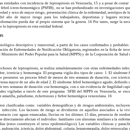
as entidades con incidencia de leptospirosis en Venezuela, 15 y a pesar de contar
febril ictero-hemorrágico (PSFIH) , no se han profundizado en investigaciones qu
 edad y sexo de mayor riesgo, presentación clínica de la enfermedad, serotipos de le
el año de mayor riesgo para los trabajadores, deportistas y lugares recrea
nformación pueda dar al propio sistema que la genera. 16 Por tanto, surge la nece
 la leptospirosis en esta entidad federal.
OS
iológico descriptivo y transversal, a partir de los casos confirmados y probables 
ación de Enfermedades de Notificación Obligatoria, registrados en la ficha de inve
l Ministerio del Poder Popular para la Salud (MPPS) y de la Corporación de Salud 
pechosos de leptospirosis, se realiza simultáneamente con otras enfermedades infe
re, ictericia y hemorragia. El programa vigila dos tipos de casos: 1. El síndrome f
 presenten un proceso febril de menos de tres semanas de duración, con ictericia,
ersona mayor de un año de edad 2. El síndrome febril hemorrágico agudo, definido
e tres semanas de duración con hemorragia, con o sin evidencia de fragilidad cap
ades vigiladas a través de este programa ´SFIH del MPPS en Venezuela, se encue
bre amarilla, paludismo, rickettsiosis y fiebre hemorrágica venezolana. 16
eron clasificadas como: variables demográficas y de riesgos ambientales, incluyen
infección. Los factores de riesgo se dividieron en aquellos asociados a la viv
contacto con aguas estancadas, lluvias en los últimos 15 días, presencia de roedor
que directamente afectan el individuo: familiares con síntomas similares a la enfer
ías (estos constituyen el nexo epidemiológico). Las variables clínicas y paraclíni
os, sudoración, ictericia, dolor abdominal, coluria, hepatomegalia, dolor retroocular, 