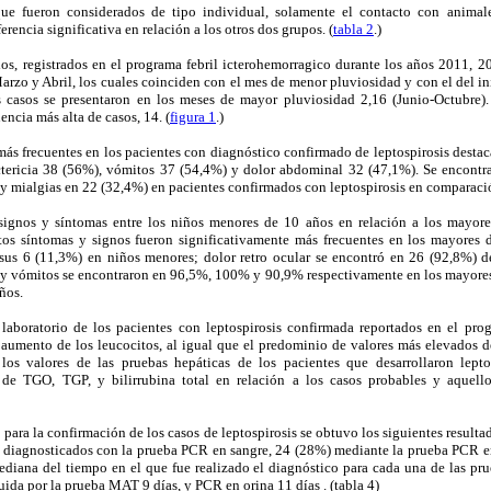
que fueron considerados de tipo individual, solamente el contacto con animal
rencia significativa en relación a los otros dos grupos. (
tabla 2
.)
dos, registrados en el programa febril icterohemorragico durante los años 2011, 2
rzo y Abril, los cuales coinciden con el mes de menor pluviosidad y con el del inic
s casos se presentaron en los meses de mayor pluviosidad 2,16 (Junio-Octubre)
encia más alta de casos, 14. (
figura 1
.)
más frecuentes en los pacientes con diagnóstico confirmado de leptospirosis destac
ictericia 38 (56%), vómitos 37 (54,4%) y dolor abdominal 32 (47,1%). Se encontr
 y mialgias en 22 (32,4%) en pacientes confirmados con leptospirosis en comparació
ignos y síntomas entre los niños menores de 10 años en relación a los mayores
os síntomas y signos fueron significativamente más frecuentes en los mayores 
sus 6 (11,3%) en niños menores; dolor retro ocular se encontró en 26 (92,8%) 
as y vómitos se encontraron en 96,5%, 100% y 90,9% respectivamente en los mayore
ños.
 laboratorio de los pacientes con leptospirosis confirmada reportados en el prog
aumento de los leucocitos, al igual que el predominio de valores más elevados de
los valores de las pruebas hepáticas de los pacientes que desarrollaron leptos
 de TGO, TGP, y bilirrubina total en relación a los casos probables y aquell
 para la confirmación de los casos de leptospirosis se obtuvo los siguientes result
n diagnosticados con la prueba PCR en sangre, 24 (28%) mediante la prueba PCR 
ediana del tiempo en el que fue realizado el diagnóstico para cada una de las pru
uida por la prueba MAT 9 días, y PCR en orina 11 días . (tabla 4)