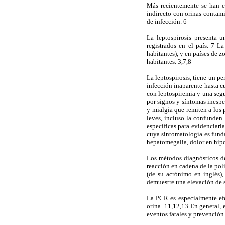
Más recientemente se han en
indirecto con orinas contami
de infección. 6
La leptospirosis presenta 
registrados en el país. 7 L
habitantes), y en países de z
habitantes. 3,7,8
La leptospirosis, tiene un p
infección inaparente hasta c
con leptospiremia y una segu
por signos y síntomas inespec
y mialgia que remiten a los 
leves, incluso la confunden 
específicas para evidenciar
cuya sintomatología es funda
hepatomegalia, dolor en hipo
Los métodos diagnósticos de 
reacción en cadena de la pol
(de su acrónimo en inglés)
demuestre una elevación de s
La PCR es especialmente efe
orina. 11,12,13 En general, 
eventos fatales y prevención