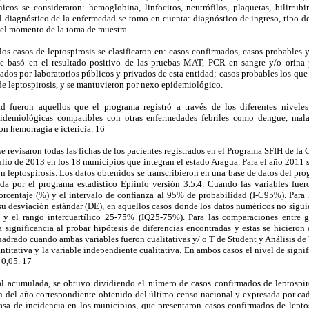
icos se consideraron: hemoglobina, linfocitos, neutrófilos, plaquetas, bilirrubi
el diagnóstico de la enfermedad se tomo en cuenta: diagnóstico de ingreso, tipo d
 el momento de la toma de muestra.
 los casos de leptospirosis se clasificaron en: casos confirmados, casos probables 
se basó en el resultado positivo de las pruebas MAT, PCR en sangre y/o orina 
tados por laboratorios públicos y privados de esta entidad; casos probables los qu
e leptospirosis, y se mantuvieron por nexo epidemiológico.
d fueron aquellos que el programa registró a través de los diferentes nivele
epidemiológicas compatibles con otras enfermedades febriles como dengue, mala
n hemorragia e ictericia. 16
se revisaron todas las fichas de los pacientes registrados en el Programa SFIH de la
lio de 2013 en los 18 municipios que integran el estado Aragua. Para el año 2011 se
n leptospirosis. Los datos obtenidos se transcribieron en una base de datos del pr
da por el programa estadístico Epiinfo versión 3.5.4. Cuando las variables fuero
porcentaje (%) y el intervalo de confianza al 95% de probabilidad (I-C95%). Para l
su desviación estándar (DE), en aquellos casos donde los datos numéricos no sigui
 y el rango intercuartílico 25-75% (IQ25-75%). Para las comparaciones entre gr
la significancia al probar hipótesis de diferencias encontradas y estas se hiciero
uadrado cuando ambas variables fueron cualitativas y/ o T de Student y Análisis d
titativa y la variable independiente cualitativa. En ambos casos el nivel de signif
 0,05. 17
al acumulada, se obtuvo dividiendo el número de casos confirmados de leptospir
ión del año correspondiente obtenido del último censo nacional y expresada por ca
asa de incidencia en los municipios, que presentaron casos confirmados de leptos