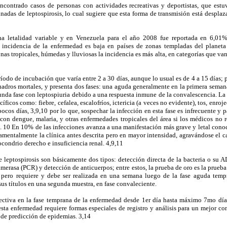
contrado casos de personas con actividades recreativas y deportistas, que estu
nadas de leptospirosis, lo cual sugiere que esta forma de transmisión está desplaz
una letalidad variable y en Venezuela para el año 2008 fue reportada en 6,01%
a incidencia de la enfermedad es baja en países de zonas templadas del planet
onas tropicales, húmedas y lluviosas la incidencia es más alta, en categorías que v
eríodo de incubación que varía entre 2 a 30 días, aunque lo usual es de 4 a 15 días;
uadros mortales, y presenta dos fases: una aguda generalmente en la primera sema
nda fase con leptospiuria debido a una respuesta inmune de la convalescencia. La 
íficos como: fiebre, cefalea, escalofríos, ictericia (a veces no evidente), tos, enroj
pocos días, 3,9,10 por lo que, sospechar la infección en esta fase es infrecuente y 
con dengue, malaria, y otras enfermedades tropicales del área si los médicos no 
la. 10 En 10% de las infecciones avanza a una manifestación más grave y letal con
mentalmente la clínica antes descrita pero en mayor intensidad, agravándose el ca
condrio derecho e insuficiencia renal. 4,9,11
leptospirosis son básicamente dos tipos: detección directa de la bacteria o su A
imerasa (PCR) y detección de anticuerpos; entre estos, la prueba de oro es la prue
, pero requiere y debe ser realizada en una semana luego de la fase aguda temp
us títulos en una segunda muestra, en fase convaleciente.
ctiva en la fase temprana de la enfermedad desde 1er día hasta máximo 7mo día, 
esta enfermedad requiere formas especiales de registro y análisis para un mejor co
 de predicción de epidemias. 3,14