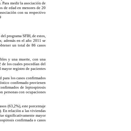
. Para medir la asociación de
upos de edad en menores de 20
asociación con su respectivo
9
 del programa SFIH, de estos,
s; además en el año 2011 se
obtener un total de 86 casos
ables y una muerte, con una
2 de los cuales procedían del
l mayor registro de pacientes
d para los casos confirmados
gnóstico confirmado provienen
confirmados de leptospirosis
eron personas con ocupaciones
casos (63,2%), este porcentaje
). En relaciòn a las viviendas
 fue significativamente mayor
tospirosis confirmada o casos