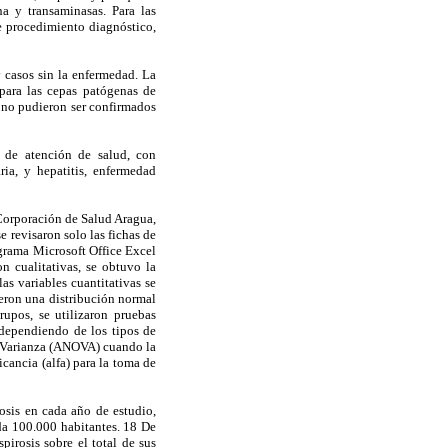
na y transaminasas. Para las
e procedimiento diagnóstico,
y casos sin la enfermedad. La
para las cepas patógenas de
e no pudieron ser confirmados
s de atención de salud, con
ria, y hepatitis, enfermedad
 Corporación de Salud Aragua,
 revisaron solo las fichas de
ograma Microsoft Office Excel
n cualitativas, se obtuvo la
as variables cuantitativas se
eron una distribución normal
upos, se utilizaron pruebas
n dependiendo de los tipos de
e Varianza (ANOVA) cuando la
icancia (alfa) para la toma de
osis en cada año de estudio,
da 100.000 habitantes. 18 De
pirosis sobre el total de sus