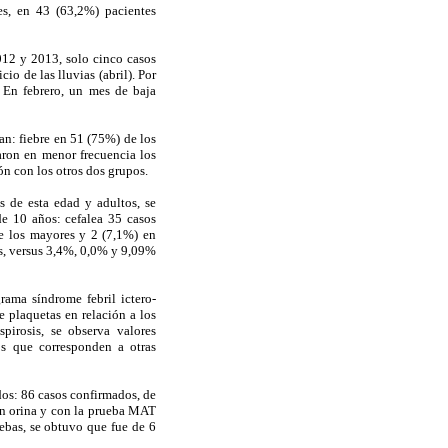
es, en 43 (63,2%) pacientes
012 y 2013, solo cinco casos
io de las lluvias (abril). Por
. En febrero, un mes de baja
an: fiebre en 51 (75%) de los
aron en menor frecuencia los
n con los otros dos grupos.
 de esta edad y adultos, se
de 10 años: cefalea 35 casos
de los mayores y 2 (7,1%) en
s, versus 3,4%, 0,0% y 9,09%
rama síndrome febril ictero-
 plaquetas en relación a los
pirosis, se observa valores
os que corresponden a otras
ados: 86 casos confirmados, de
en orina y con la prueba MAT
ebas, se obtuvo que fue de 6