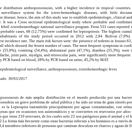
e distribution anthropozoonosis, with a higher incidence in tropical countries.
 surveillance system for the ictero-hemorrhagic diseases, with little docu
e disease; hence, the aim of this study was to establish epidemiologic, clinical and
te. It was a Cross sectional epidemiological study where probable and confirmed
 febril icterohemorrhagic national surveillance program. From 533 cases reported 
probable cases, 68 (12,75%) were confirmed for leptospirosis. The highest cumula
 inhabitants of the study period occurred in 2012 with 2,94. Bolivar (7,9%)
est incidence rate. The main risk factors were: the presence of rodents in houses 63
fall which showed the fewest number of cases. The most frequent symptoms in confi
e (55,9%), vomiting (54,4%), abdominal pain (47,1%), diarrhea (35,3%), were
che, joint pain, myalgia, and retroocular pain, were significantly more frequent
 by PCR based on blood, 28% by PCR based on urine, 45,2% by MAT.
 epidemiological surveillance, anthropozoonosis, icterohemorrhagic fever.
bado: 30/03/2017
tropozoonosis de más amplia distribución en el mundo producida por una bacter
considera un grave problema de salud pública y ha sido un tema de gran interés po
l es la Leptospira transmitida principalmente por aguas contaminadas, con orina
genas que en ocasiones son asintomáticos y se convierten en resevorios por años d
s que tiene 210 serovares, de los cuales solo 23 son patógenos para el animal y el 
1,2 La forma más frecuente como estas bacterias infectan a los humanos es a través d
,3,4 miembros inferiores de personas que caminan descalzas en charcos y aguas de ll