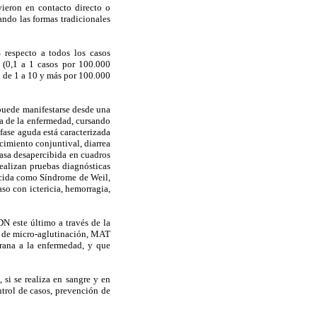
vieron en contacto directo o
ando las formas tradicionales
 respecto a todos los casos
a (0,1 a 1 casos por 100.000
an de 1 a 10 y más por 100.000
 puede manifestarse desde una
na de la enfermedad, cursando
fase aguda está caracterizada
ecimiento conjuntival, diarrea
pasa desapercibida en cuadros
realizan pruebas diagnósticas
ocida como Síndrome de Weil,
so con ictericia, hemorragia,
DN este último a través de la
ba de micro-aglutinación, MAT
rana a la enfermedad, y que
si se realiza en sangre y en
ntrol de casos, prevención de