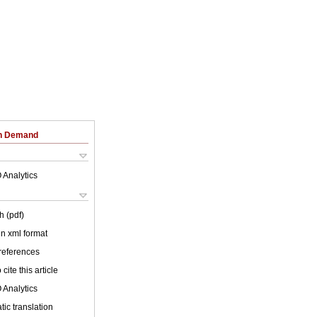
on Demand
 Analytics
h (pdf)
 in xml format
 references
cite this article
 Analytics
ic translation