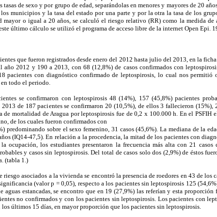
as tasas de sexo y por grupo de edad, separándolas en menores y mayores de 20 años
de los municipios y la tasa del estado por una parte y por la otra la tasa de los gr
d mayor o igual a 20 años, se calculó el riesgo relativo (RR) como la medida de 
este último cálculo se utilizó el programa de acceso libre de la internet Open Epi. 1
ientes que fueron registrados desde enero del 2012 hasta julio del 2013, en la ficha
al año 2012 y 190 a 2013, con 68 (12,8%) de casos confirmados con leptospirosi
18 pacientes con diagnóstico confirmado de leptospirosis, lo cual nos permitió 
 en todo el periodo.
entes se confirmaron con leptospirosis 48 (14%), 157 (45,8%) pacientes prob
 2013 de 187 pacientes se confirmaron 20 (10,5%), de ellos 3 fallecieron (15%), 
a de mortalidad de Aragua por leptospirosis fue de 0,2 x 100.000 h. En el PSFIH e
no, de los cuales fueron confirmados con
4%) predominando sobre el sexo femenino, 31 casos (45,6%). La mediana de la eda
 años (IQ14-47,5). En relación a la procedencia, la mitad de los pacientes con dia
la ocupación, los estudiantes presentaron la frecuencia más alta con 21 casos 
probables y casos sin leptospirosis. Del total de casos solo dos (2,9%) de éstos fu
. (tabla 1.)
e riesgo asociados a la vivienda se encontró la presencia de roedores en 43 de los 
significancia (valor p = 0,05), respecto a los pacientes sin leptospirosis 125 (54,6%
e aguas estancadas, se encontro que en 19 (27,9%) las referían y esta proporción
entes no confirmados y con los pacientes sin leptospirosis. Los pacientes con lep
n los últimos 15 días, en mayor proporción que los pacientes sin leptospirosis.