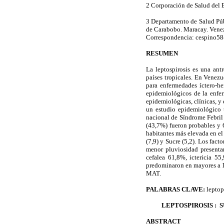
2 Corporación de Salud de
3 Departamento de Salud Púb
de Carabobo. Maracay. Vene
Correspondencia: cespino5
RESUMEN
La leptospirosis es una an
países tropicales. En Venezu
para enfermedades íctero-he
epidemiológicos de la enferm
epidemiológicas, clínicas, y 
un estudio epidemiológico t
nacional de Síndrome Febril
(43,7%) fueron probables y 
habitantes más elevada en el
(7,9) y Sucre (5,2). Los fac
menor pluviosidad presenta
cefalea 61,8%, ictericia 55
predominaron en mayores a 1
MAT.
PALABRAS CLAVE:
leptop
LEPTOSPIROSIS :
ABSTRACT