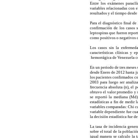
Entre los exámenes paraclín
variables relacionadas con 
resultados y el tiempo desde
Para el diagnóstico final de
confirmación de los casos 
leptospiras que fueron repor
como positivos o negativos d
Los casos sin la enfermeda
características clínicas y 
hemorrágica de Venezuela co
En un periodo de tres meses 
desde Enero de 2012 hasta ju
los pacientes confirmados co
2003 para luego ser analiza
frecuencia absoluta (n), el 
obtuvo el valor promedio y 
se reportó la mediana (Md)
estadísticas a fin de medir 
variables comparadas: Chi c
variable dependiente fue cuan
la decisión estadística fue de
La tasa de incidencia gener
sobre el total de la poblac
igual manera se calculo la t