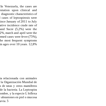
 In Venezuela, the cases are
mentation upon clinical and
 diagnostic characteristics of
 cases of leptospirosis were
since January of 2011 to July
tive incidence crude rate of
 and Sucre (5,2%) were the
,2%, march and april were the
rmed cases were fever (75%),
 the most frequent symptoms
 in ages over 10 years. 12,8%
ia relacionada con animales
r la Organización Mundial de
s de ratas y otros mamíferos
e la bacteria. La Leptospira
hombre, y la especie L biflexa
e abrasiones en piel o mucosa
uvia. 5