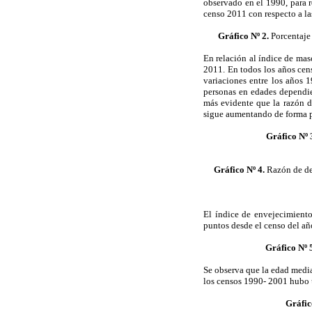
observado en el 1990, para r
censo 2011 con respecto a la
Gráfico Nº 2.
Porcentaje
En relación al índice de mas
2011. En todos los años cen
variaciones entre los años 
personas en edades dependie
más evidente que la razón d
sigue aumentando de forma pr
Gráfico Nº 
Gráfico Nº 4.
Razón de de
El índice de envejecimiento
puntos desde el censo del añ
Gráfico Nº 5
Se observa que la edad media
los censos 1990- 2001 hubo u
Gráfic