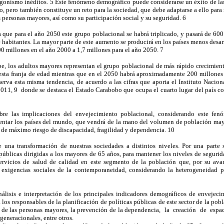
gonismo inéditos. 5 Este fenómeno demográfico puede considerarse un éxito de las
, pero también constituye un reto para la sociedad, que debe adaptarse a ello para
s personas mayores, así como su participación social y su seguridad. 6
 que para el año 2050 este grupo poblacional se habrá triplicado, y pasará de 600
habitantes. La mayor parte de este aumento se producirá en los países menos desa
0 millones en el año 2000 a 1,7 millones para el año 2050. 7
e, los adultos mayores representan el grupo poblacional de más rápido crecimient
esta franja de edad mientras que en el 2050 habrá aproximadamente 200 millones
rva esta misma tendencia, de acuerdo a las cifras que aporta el Instituto Nacional
011, 9 donde se destaca el Estado Carabobo que ocupa el cuarto lugar del país 
obre las implicaciones del envejecimiento poblacional, considerando este f
entar los países del mundo, que vendrá de la mano del volumen de población may
 de máximo riesgo de discapacidad, fragilidad y dependencia. 10
 una transformación de nuestras sociedades a distintos niveles. Por una parte 
 públicas dirigidas a los mayores de 65 años, para mantener los niveles de seguri
 servicios de salud de calidad en este segmento de la población que, por su av
s exigencias sociales de la contemporaneidad, considerando la heterogeneidad 
análisis e interpretación de los principales indicadores demográficos de envejeci
 los responsables de la planificación de políticas públicas de este sector de la po
l de las personas mayores, la prevención de la dependencia, la creación de espac
rgeneracionales, entre otros.