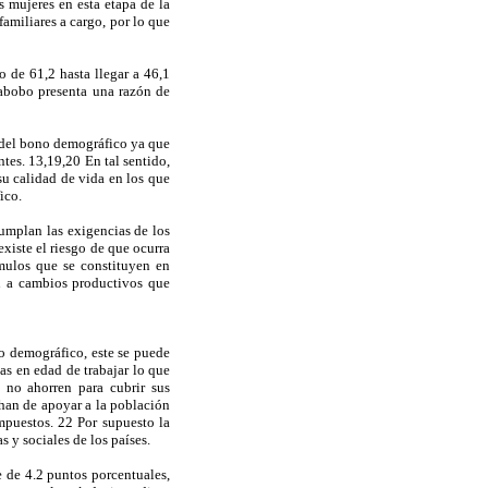
s mujeres en esta etapa de la
familiares a cargo, por lo que
 de 61,2 hasta llegar a 46,1
rabobo presenta una razón de
o del bono demográfico ya que
tes. 13,19,20 En tal sentido,
su calidad de vida en los que
ico.
umplan las exigencias de los
xiste el riesgo de que ocurra
ímulos que se constituyen en
an a cambios productivos que
o demográfico, este se puede
as en edad de trabajar lo que
 no ahorren para cubrir sus
 han de apoyar a la población
mpuestos. 22 Por supuesto la
 y sociales de los países.
 de 4.2 puntos porcentuales,