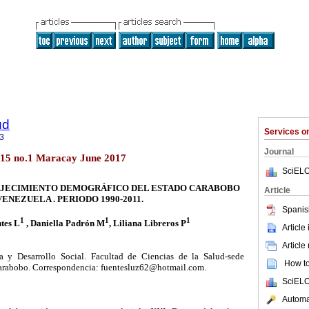
ud
Services 
3
Journal
.15 no.1 Maracay June 2017
SciELO
EJECIMIENTO DEMOGRÁFICO DEL ESTADO CARABOBO
Article
VENEZUELA . PERIODO 1990-2011.
Spanis
1
1
1
tes L
, Daniella Padrón M
, Liliana Libreros P
Article
Article
 y Desarrollo Social. Facultad de Ciencias de la Salud-sede
How to 
arabobo. Correspondencia: fuentesluz62@hotmail.com.
SciELO
Automat