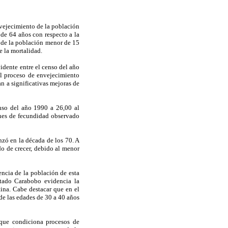
nvejecimiento de la población
de 64 años con respecto a la
l de la población menor de 15
 la mortalidad.
idente entre el censo del año
el proceso de envejecimiento
 a significativas mejoras de
nso del año 1990 a 26,00 al
nes de fecundidad observado
zó en la década de los 70. A
do de crecer, debido al menor
ncia de la población de esta
tado Carabobo evidencia la
ina. Cabe destacar que en el
e las edades de 30 a 40 años
 que condiciona procesos de