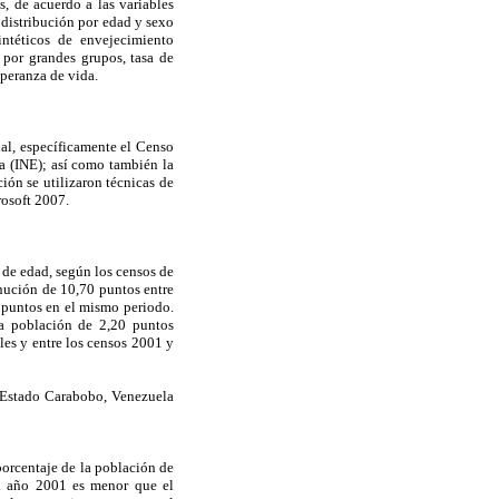
, de acuerdo a las variables
 distribución por edad y sexo
intéticos de envejecimiento
n por grandes grupos, tasa de
speranza de vida.
nal, específicamente el Censo
a (INE); así como también la
ón se utilizaron técnicas de
rosoft 2007.
s de edad, según los censos de
nución de 10,70 puntos entre
 puntos en el mismo periodo.
a población de 2,20 puntos
es y entre los censos 2001 y
 Estado Carabobo, Venezuela
porcentaje de la población de
el año 2001 es menor que el