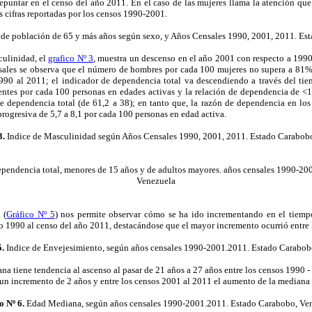
epuntar en el censo del año 2011. En el caso de las mujeres llama la atención que
s cifras reportadas por los censos 1990-2001.
 de población de 65 y más años según sexo, y Años Censales 1990, 2001, 2011. Es
culinidad, el
grafico Nº 3
, muestra un descenso en el año 2001 con respecto a 1990
sales se observa que el número de hombres por cada 100 mujeres no supera a 81
1990 al 2011; el indicador de dependencia total va descendiendo a través del ti
ntes por cada 100 personas en edades activas y la relación de dependencia de <
e dependencia total (de 61,2 a 38); en tanto que, la razón de dependencia en lo
ogresiva de 5,7 a 8,1 por cada 100 personas en edad activa.
3.
Indice de Masculinidad según Años Censales 1990, 2001, 2011. Estado Carabob
pendencia total, menores de 15 años y de adultos mayores. años censales 1990-20
Venezuela
 (
Gráfico Nº 5
) nos permite observar cómo se ha ido incrementando en el tiem
o 1990 al censo del año 2011, destacándose que el mayor incremento ocurrió entre
.
Indice de Envejesimiento, según años censales 1990-2001.2011. Estado Carabob
na tiene tendencia al ascenso al pasar de 21 años a 27 años entre los censos 1990 -
n incremento de 2 años y entre los censos 2001 al 2011 el aumento de la mediana f
o Nº 6.
Edad Mediana, según años censales 1990-2001.2011. Estado Carabobo, Ve