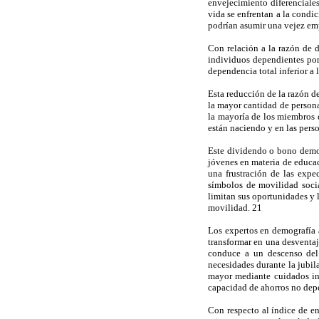
envejecimiento diferenciales
vida se enfrentan a la condic
podrían asumir una vejez em
Con relación a la razón de 
individuos dependientes por
dependencia total inferior a
Esta reducción de la razón d
la mayor cantidad de persona
la mayoría de los miembros d
están naciendo y en las pers
Este dividendo o bono demog
jóvenes en materia de educac
una frustración de las expe
símbolos de movilidad socia
limitan sus oportunidades y 
movilidad. 21
Los expertos en demografía 
transformar en una desventaj
conduce a un descenso del 
necesidades durante la jubil
mayor mediante cuidados ind
capacidad de ahorros no depen
Con respecto al índice de e