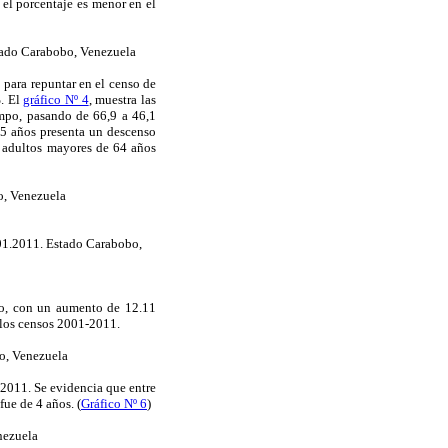
 el porcentaje es menor en el
tado Carabobo, Venezuela
 para repuntar en el censo de
%. El
gráfico Nº 4
, muestra las
empo, pasando de 66,9 a 46,1
15 años presenta un descenso
s adultos mayores de 64 años
o, Venezuela
01.2011. Estado Carabobo,
po, con un aumento de 12.11
 los censos 2001-2011.
o, Venezuela
 2011. Se evidencia que entre
ue de 4 años. (
Gráfico Nº 6
)
nezuela