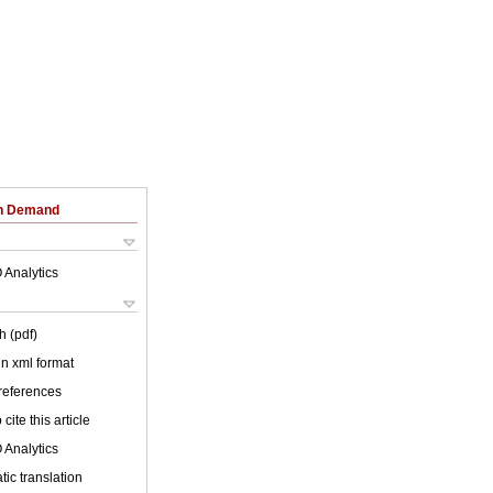
on Demand
 Analytics
h (pdf)
 in xml format
 references
cite this article
 Analytics
ic translation