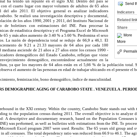
nal ha tenido un repunte en el siglo XXI. Dentro del país se
Send th
 con el cuarto lugar con mayor volumen de adultos de 65 años
l del año 2011. El objetivo general es analizar indicadores
Indicators
rabobo. Se realizó una investigación descriptiva y documental,
Related lin
blación de los años 1990, 2001 y 2011, del Instituto Nacional de
mo de boletines con estimaciones del INE. Para procesar la
Share
cnicas de estadística descriptiva y el Programa Excel de Microsoft
de 65 y más años aumento de 3.40 % a 5.60 %. Predomina el sexo
More
os. La razón de dependencia total se redujo de 66,9 a 46,1. El
More
incremento de 9.21 a 21.33 mayores de 64 años por cada 100
 mediana asciende de 21 años a 27 años entre los censos 1990 -
Permali
icadores demográficos del Estado Carabobo, reflejan que viene
envejecimiento demográfico, encontrándose actualmente en la
dura, ya que los mayores de 64 años están en el 5,66 % de la población total. 
 observa el aumento de las personas en edad de trabajar ubicando en el presente el
cimiento, feminización, bono demográfico, índice de masculinidad.
S DEMOGRAPHIC AGING OF CARABOBO STATE . VENEZUELA . PERIOD 
rebound in the XXI century. Within the country, Carabobo State stands out with 
ording to the population census during 2011. The overall objective is to analyze 
d: A descriptive and documentary research, based on the Population Censuses 
e (INE) was performed; as well as bulletins with estimations from the INE. To proces
nd Microsoft Excel program 2007 were used. Results: The 65 years old group and o
n all censuses. The total dependency ratio was reduced from 66.9 to 46.1. The ag