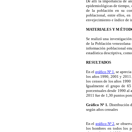
De allí la importancia de a
epidemiológicas de tiempo, e
de la población en su conj
poblacional, entre ellos, en
envejecimiento e índice de i
MATERIALES Y M ÉTOD
Se realizó una investigación
de la Población venezolana 
información poblacional ema
estadística descriptiva, como
RESULTADOS
En el
gráfico Nº 1
, se apreci
los años 1990, 2001 y 2011.
los censos de los años 1990
Igualmente el grupo de 65
porcentuales desde 1990 al 
2011 fue de 1,30 puntos porc
Gráfico Nº 1.
Distribución 
según años censales
En el
gráfico Nº 2
, se obser
los hombres en todos los p