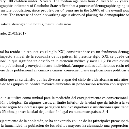
every 100 children under 15 years. The median age rises from 21 years to 27 years
aphic indicators of Carabobo State reflect that a process of demographic aging is
of mature population, since people over 64 years are in the 5.66% of the overall 
vident. The increase of people’s working age is observed placing the demographic 
zation, demographic bonus, masculinity ratio.
ado: 21/03/2017.
al ha tenido un repunte en el siglo XXI, convirtiéndose en un fenómeno demogr
mpacto a nivel de la economía de los países. El presente siglo XXI, se puede car
ón" lo que significa un desafío en la atención médica y social. 1,2 En este estudi
nto poblacional y envejecimiento individual. Aunque ambas definiciones están ref
iere de la poblacional en cuanto a causas, consecuencias e implicaciones políticas y
ida que en su tránsito por las diversas etapas del ciclo de vida alcanzan más año
s de los grupos de edades mayores aumentan su ponderación relativa con respect
 que se utiliza como umbral para la medición del envejecimiento es convencional. 
ón biológica. En algunos casos, el límite inferior de la edad que da inicio a la ve
riar según los intereses que persiguen los investigadores e instituciones que trabaj
 65 años, por ser la edad de jubilación legal en numerosos países. 3, 4
ejecimiento de la población, se ha convertido en una de las principales preocupacion
de la humanidad, la población de los adultos mayores ha alcanzado una proporción