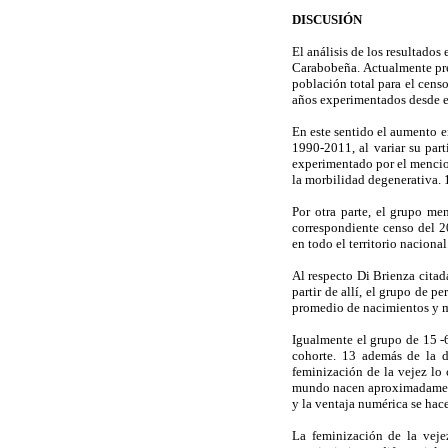
DISCUSIÓN
El análisis de los resultado
Carabobeña. Actualmente pre
población total para el cens
años experimentados desde e
En este sentido el aumento e
1990-2011, al variar su par
experimentado por el mencio
la morbilidad degenerativa. 
Por otra parte, el grupo m
correspondiente censo del 
en todo el territorio nacional
Al respecto Di Brienza cita
partir de allí, el grupo de 
promedio de nacimientos y m
Igualmente el grupo de 15 -
cohorte. 13 además de la 
feminización de la vejez lo
mundo nacen aproximadamente
y la ventaja numérica se hac
La feminización de la veje