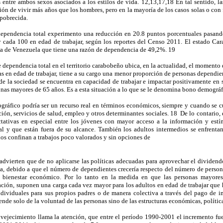
 entre ambos sexos asociados a los estilos de vida. 12,13,17,18 En tal sentido, la
ión de vivir más años que los hombres, pero en la mayoría de los casos solas o con 
pobrecida.
dependencia total experimento una reducción en 20.8 puntos porcentuales pasando
 cada 100 en edad de trabajar, según los reportes del Censo 2011. El estado Ca
 la de Venezuela que tiene una razón de dependencia de 49,2%. 19
e dependencia total en el territorio carabobeño ubica, en la actualidad, el moment
s en edad de trabajar, tiene a su cargo una menor proporción de personas dependien
e la sociedad se encuentra en capacidad de trabajar e impactar positivamente en 
onas mayores de 65 años. Es a esta situación a lo que se le denomina bono demográf
ráfico podría ser un recurso real en términos económicos, siempre y cuando se c
ión, servicios de salud, empleo y otros determinantes sociales. 18 De lo contario, e
ctativas en especial entre los jóvenes con mayor acceso a la información y est
l y que están fuera de su alcance. También los adultos intermedios se enfrent
los confinan a trabajos poco valorados y sin opciones de
advierten que de no aplicarse las políticas adecuadas para aprovechar el dividend
a, debido a que el número de dependientes crecería respecto del número de person
bienestar económico. Por lo tanto en la medida en que las personas mayores
ación, suponen una carga cada vez mayor para los adultos en edad de trabajar que
ividuales para sus propios padres o de manera colectiva a través del pago de i
de solo de la voluntad de las personas sino de las estructuras económicas, políticas
nvejecimiento llama la atención, que entre el período 1990-2001 el incremento fue