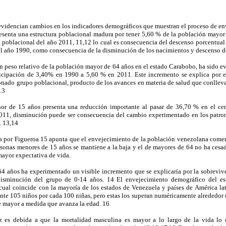
s evidencian cambios en los indicadores demográficos que muestran el proceso de e
senta una estructura poblacional madura por tener 5,60 % de la población mayor 
o poblacional del año 2011, 11,12 lo cual es consecuencia del descenso porcentua
l año 1990, como consecuencia de la disminución de los nacimientos y descenso de
n peso relativo de la población mayor de 64 años en el estado Carabobo, ha sido ev
ticipación de 3,40% en 1990 a 5,60 % en 2011. Este incremento se explica por 
nado grupo poblacional, producto de los avances en materia de salud que conllevan
13
enor de 15 años presenta una reducción importante al pasar de 36,70 % en el ce
2011, disminución puede ser consecuencia del cambio experimentado en los patro
. 13,14
da por Figueroa 15 apunta que el envejecimiento de la población venezolana comen
personas menores de 15 años se mantiene a la baja y el de mayores de 64 no ha cesa
ayor expectativa de vida.
64 años ha experimentado un visible incremento que se explicaría por la sobrevive
disminución del grupo de 0-14 años. 14 El envejecimiento demográfico del es
 cual coincide con la mayoría de los estados de Venezuela y países de América lat
 105 niños por cada 100 niñas, pero estas los superan numéricamente alrededor d
e mayor a medida que avanza la edad. 16
z es debida a que la mortalidad masculina es mayor a lo largo de la vida lo