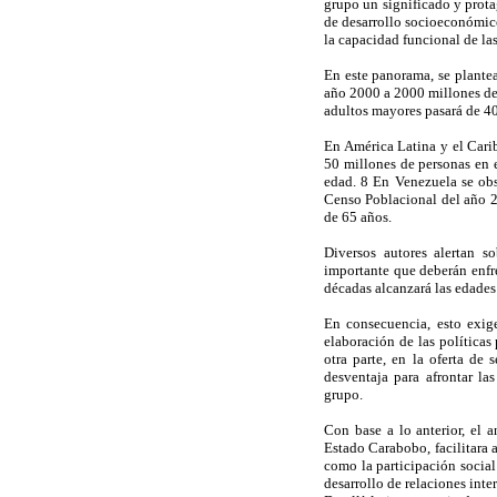
grupo un significado y prota
de desarrollo socioeconómico
la capacidad funcional de la
En este panorama, se plantea
año 2000 a 2000 millones de 
adultos mayores pasará de 40
En América Latina y el Carib
50 millones de personas en 
edad. 8 En Venezuela se obse
Censo Poblacional del año 2
de 65 años.
Diversos autores alertan s
importante que deberán enfr
décadas alcanzará las edades
En consecuencia, esto exige
elaboración de las políticas
otra parte, en la oferta de
desventaja para afrontar la
grupo.
Con base a lo anterior, el 
Estado Carabobo, facilitara a
como la participación socia
desarrollo de relaciones inte