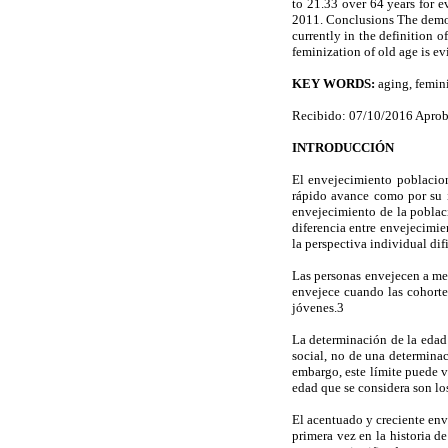
to 21.33 over 64 years for 
2011. Conclusions The demogr
currently in the definition 
feminization of old age is e
KEY WORDS:
aging, femini
Recibido: 07/10/2016 Aprob
INTRODUCCIÓN
El envejecimiento poblacion
rápido avance como por su i
envejecimiento de la poblaci
diferencia entre envejecimie
la perspectiva individual dif
Las personas envejecen a med
envejece cuando las cohorte
jóvenes.3
La determinación de la edad
social, no de una determinaci
embargo, este límite puede va
edad que se considera son los
El acentuado y creciente env
primera vez en la historia 