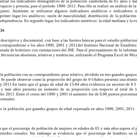
nalizar los indicadores demográficos de la población carabobeña de 65 años y más
spacio y persona, para el período 1990- 2011. Para ello se realizó un análisis de la
unto. Asimismo se utilizaron algunos indicadores analíticos e indicadores s
 primer lugar los analíticos: razón de masculinidad, distribución de la població
ndependencia. En segundo lugar, los indicadores sintéticos: la edad mediana y la e
OS
 descriptiva y documental, con base a las fuentes básicas para el estudio poblacio
correspondiente a los años 1990, 2001 y 2011del Instituto Nacional de Estadístic
nada de boletines con estimaciones del INE. Para el procesamiento de la informaci
 frecuencias absolutas, relativas y tendencias, utilizando el Programa Excel de Mic
a la población con su correspondiente peso relativo, dividido en tres grandes grupo
 Se puede observar como la proporción del grupo de 0-14años presenta una dismi
 y 2011.En tanto que el grupo de edad de 15-64 años evidencia un ascenso de 8.5
 y más años presenta un aumento de su proporción con respecto al total de l
año 2011. Entre el censo del 1990 y 2001 el aumento fue de 0,90 puntos porcentual
entuales.
de la población por grandes grupos de edad expresada en años 1990, 2001, 2011.
va que el porcentaje de población de mujeres en edades de 65 y más años supera el 
eriodos censales. Sin embargo se evidencia que el porcentaje de hombres en 