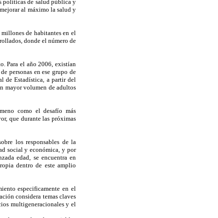
 políticas de salud pública y
 mejorar al máximo la salud y
 millones de habitantes en el
rrollados, donde el número de
o. Para el año 2006, existían
 de personas en ese grupo de
 de Estadística, a partir del
con mayor volumen de adultos
enómeno como el desafío más
or, que durante las próximas
sobre los responsables de la
dad social y económica, y por
anzada edad, se encuentra en
propia dentro de este amplio
miento especificamente en el
blación considera temas claves
ios multigeneracionales y el