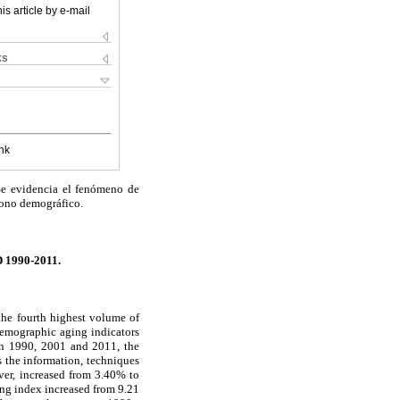
is article by e-mail
ks
nk
Se evidencia el fenómeno de
 bono demográfico.
1990-2011.
the fourth highest volume of
demographic aging indicators
in 1990, 2001 and 2011, the
s the information, techniques
ver, increased from 3.40% to
ing index increased from 9.21