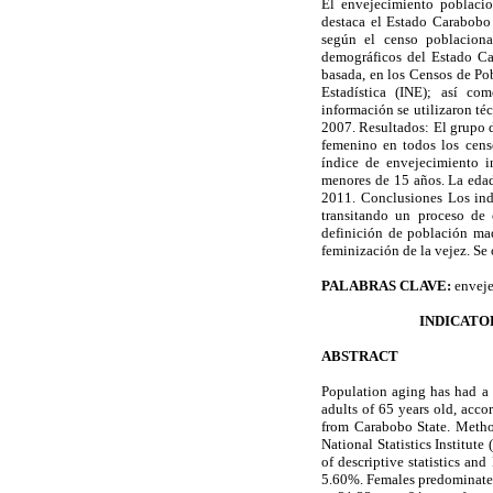
El envejecimiento poblacio
destaca el Estado Carabobo
según el censo poblaciona
demográficos del Estado Ca
basada, en los Censos de Po
Estadística (INE); así co
información se utilizaron té
2007. Resultados: El grupo 
femenino en todos los cens
índice de envejecimiento 
menores de 15 años. La edad
2011. Conclusiones Los ind
transitando un proceso de 
definición de población ma
feminización de la vejez. Se
PALABRAS CLAVE:
enveje
INDICATOR
ABSTRACT
Population aging has had a 
adults of 65 years old, acc
from Carabobo State. Metho
National Statistics Institut
of descriptive statistics a
5.60%. Females predominate i