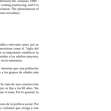
 between the censuses 1990 -
 coming journeying, and it is
population. The phenomenon of
bonus nowadays.
áfico relevante tanto por su
acterizar como el "siglo del
o es importante establecer la
eridas a los adultos mayores,
 socio-sanitarias.
s; mientras que una población
o a los grupos de edades más
Se trata de una construcción
jez se fija a los 60 años. Sin
an el tema. Por lo general, la
es de la política social. Por
 y volumen que otorga a este