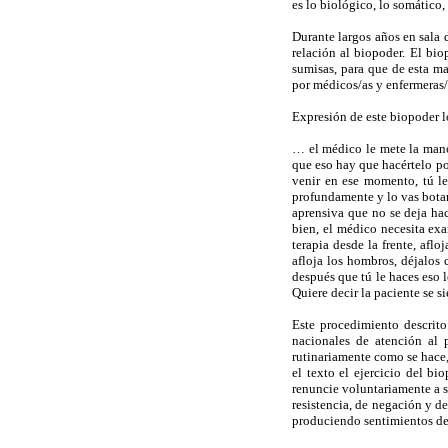
es lo biológico, lo somático,
Durante largos años en sala 
relación al biopoder. El bio
sumisas, para que de esta m
por médicos/as y enfermeras/
Expresión de este biopoder l
… el médico le mete la mano 
que eso hay que hacértelo por
venir en ese momento, tú le
profundamente y lo vas bota
aprensiva que no se deja hac
bien, el médico necesita exa
terapia desde la frente, aflo
afloja los hombros, déjalos 
después que tú le haces eso 
Quiere decir la paciente se 
Este procedimiento descrito
nacionales de atención al 
rutinariamente como se hace
el texto el ejercicio del bi
renuncie voluntariamente a s
resistencia, de negación y de
produciendo sentimientos de 