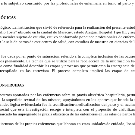
a lo subjetivo construido por las profesionales de enfermería en torno al parto y
.
LÓGICAS
gico: La institución que sirvió de referencia para la realización del presente estu
allo Tosta” ubicado en la ciudad de Maracay, estado Aragua. Hospital Tipo III, y se
as sociales sujetas de estudio, estuvo conformado por cinco profesionales de enferm
n la sala de partos de este centro de salud, con estudios de maestria en ciencias de 
fue dada por el punto de saturación, referido a la completa inclusión de las ocurre
s plenamente. La técnica que se utilizó para la recolección de la información fue
vo como finalidad describir las etapas y procesos que permitieron la emergencia de l
 recopilado en las entrevista. El proceso completo implicó las etapas de cate
CONSTRUIDAS
cursos aportados por las enfermeras sobre su praxis obstétrica hospitalaria, perm
n la superficie textual de los mismos; apoyándonos en los aportes que brinda la 
a ideológica evidenciada fue la tecnificación-medicalización del parto y el naci
social que esta investigación recoge e interpreta con el propósito de visibili
rcado ha impregnado la praxis obstétrica de las enfermeras en las salas de partos h
iscursos de las propias enfermeras que laboran en estas unidades de cuidado, los s