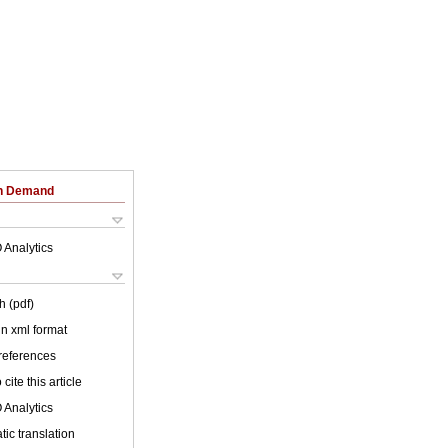
on Demand
 Analytics
h (pdf)
 in xml format
 references
cite this article
 Analytics
ic translation