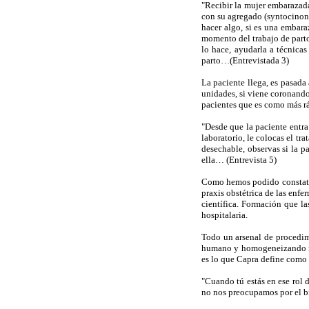
"Recibir la mujer embarazada 
con su agregado (syntocinon)
hacer algo, si es una embara
momento del trabajo de parto 
lo hace, ayudarla a técnica
parto…(Entrevistada 3)
La paciente llega, es pasada 
unidades, si viene coronand
pacientes que es como más rá
"Desde que la paciente entra
laboratorio, le colocas el t
desechable, observas si la p
ella… (Entrevista 5)
Como hemos podido constatar
praxis obstétrica de las enfe
científica. Formación que la
hospitalaria.
Todo un arsenal de procedim
humano y homogeneizando nec
es lo que Capra define como 
"Cuando tú estás en ese rol 
no nos preocupamos por el bi