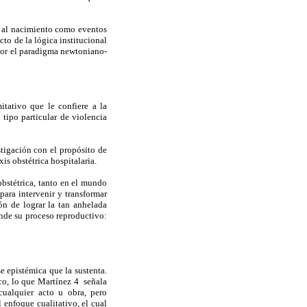
y al nacimiento como eventos
to de la lógica institucional
 por el paradigma newtoniano-
itativo que le confiere a la
tipo particular de violencia
stigación con el propósito de
xis obstétrica hospitalaria.
obstétrica, tanto en el mundo
ara intervenir y transformar
ón de lograr la tan anhelada
ende su proceso reproductivo:
e epistémica que la sustenta.
co, lo que Martínez 4 señala
 cualquier acto u obra, pero
 enfoque cualitativo, el cual