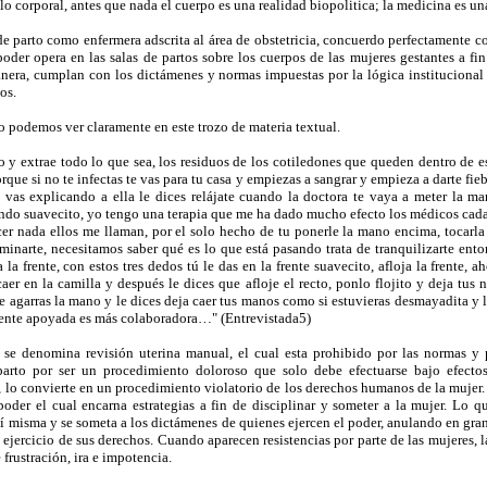
 lo corporal, antes que nada el cuerpo es una realidad biopolitica; la medicina es un
de parto como enfermera adscrita al área de obstetricia, concuerdo perfectamente c
poder opera en las salas de partos sobre los cuerpos de las mujeres gestantes a fin
anera, cumplan con los dictámenes y normas impuestas por la lógica institucional 
os.
o podemos ver claramente en este trozo de materia textual.
y extrae todo lo que sea, los residuos de los cotiledones que queden dentro de e
que si no te infectas te vas para tu casa y empiezas a sangrar y empieza a darte fie
 vas explicando a ella le dices relájate cuando la doctora te vaya a meter la man
ndo suavecito, yo tengo una terapia que me ha dado mucho efecto los médicos cada
er nada ellos me llaman, por el solo hecho de tu ponerle la mano encima, tocarla 
minarte, necesitamos saber qué es lo que está pasando trata de tranquilizarte ent
ja la frente, con estos tres dedos tú le das en la frente suavecito, afloja la frente, 
caer en la camilla y después le dices que afloje el recto, ponlo flojito y deja tus
le agarras la mano y le dices deja caer tus manos como si estuvieras desmayadita y
siente apoyada es más colaboradora…" (Entrevistada5)
 se denomina revisión uterina manual, el cual esta prohibido por las normas y 
parto por ser un procedimiento doloroso que solo debe efectuarse bajo efectos 
, lo convierte en un procedimiento violatorio de los derechos humanos de la mujer
opoder el cual encarna estrategias a fin de disciplinar y someter a la mujer. Lo qu
í misma y se someta a los dictámenes de quienes ejercen el poder, anulando en gra
 ejercicio de sus derechos. Cuando aparecen resistencias por parte de las mujeres, 
frustración, ira e impotencia.