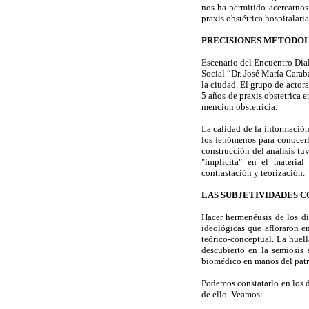
nos ha permitido acercarnos 
praxis obstétrica hospitalaria
PRECISIONES METODO
Escenario del Encuentro Dialó
Social “Dr. José María Carab
la ciudad. El grupo de actor
5 años de praxis obstetrica e
mencion obstetricia.
La calidad de la información 
los fenómenos para conocerlo
construcción del análisis tu
"implícita" en el material
contrastación y teorización.
LAS SUBJETIVIDADES 
Hacer hermenéusis de los dis
ideológicas que afloraron e
teórico-conceptual. La huell
descubierto en la semiosis 
biomédico en manos del patria
Podemos constatarlo en los d
de ello. Veamos: