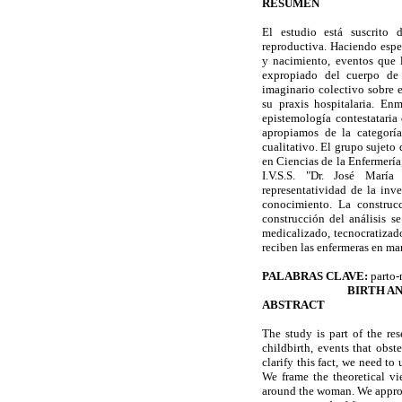
RESUMEN
El estudio está suscrito 
reproductiva. Haciendo espec
y nacimiento, eventos que 
expropiado del cuerpo de l
imaginario colectivo sobre e
su praxis hospitalaria. En
epistemología contestataria
apropiamos de la categorí
cualitativo. El grupo sujeto
en Ciencias de la Enfermería,
I.V.S.S. "Dr. José Mar
representatividad de la inv
conocimiento. La construcc
construcción del análisis se
medicalizado, tecnocratizado
reciben las enfermeras en m
PALABRAS CLAVE:
parto-
BIRTH A
ABSTRACT
The study is part of the re
childbirth, events that obs
clarify this fact, we need to
We frame the theoretical v
around the woman. We approp