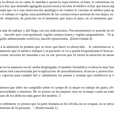
la ubicas en su cama, le mandas a quitar la ropa interior, su bata, le cateterizas s
 si hay que montarle agregado (syntocinon) circulas al médico si hay que hacer a
zada que va a una intervención quirúrgica de cesárea le circulas al médico para q
el trabajo es vigilar, estar pendiente de las contracciones uterinas de esa mujer, 
s de relajación, de posición en el momento que haya el pujo, en el momento que h
a sala de trabajo y allí llega con sus indicaciones, Frecuentemente es ponerle su o
o… hacerle aseo vulvoperineal, vigilar contracciones y vigilar sangramiento…Yo pi
pido administrarle oxitócica, hacerle episiotomía...(Entrevistada 4)
 a la admisión lo primero que se tiene que hacer es observarla… le cateterizas su v
ratamiento que el medico indique y la paciente se va a queda hospitalizada le buscas
aciente necesita ser rasurada o no en ese proceso que tú tienes la atención de anot
 en la semiosis social arriba desplegada, el modelo biomédico evidencia muy bu
rmeras está caracterizada por la aplicación de procedimientos, técnicas y protocolo
s capacita para cumplir fiel y cabalmente las pautas y normas que establecen la l
ientos que debe ser cumplido sobre el cuerpo de la mujer en trabajo de parto, ol
esidades e intereses. No se piensa en las mujeres sino en la mujer como un tod
uno de los defectos más grave del modelo. 2
de enfermera yo pienso que la parte humana se les olvida, no se ocupan, no se pr
enestar de la paciente…" (Entrevistada 1)