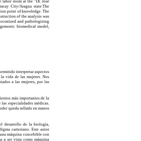
 labor room at the "Dr. José
racay City/Aragua state.The
ation point of knowledge. The
struction of the analysis was
hnocratized and pathologizing
hegemonic biomedical model,
ermitido interpretar aspectos
 la vida de las mujeres. Nos
ados a las mujeres, por las
entos más importantes de la
 las especialidades médicas.
 poder queda sellado en manos
l desarrollo de la biología,
digma cartesiano. Este autor
es una máquina concebible con
asa a ser vista como máquina