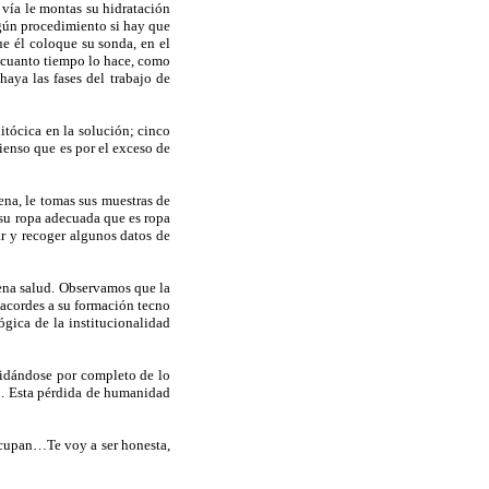
u vía le montas su hidratación
lgún procedimiento si hay que
ue él coloque su sonda, en el
en cuanto tiempo lo hace, como
aya las fases del trabajo de
xitócica en la solución; cinco
enso que es por el exceso de
ena, le tomas sus muestras de
 su ropa adecuada que es ropa
ar y recoger algunos datos de
ena salud. Observamos que la
s acordes a su formación tecno
ógica de la institucionalidad
vidándose por completo de lo
o. Esta pérdida de humanidad
eocupan…Te voy a ser honesta,