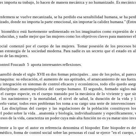
es importa su trabajo, lo hacen de manera mecánica y no humanizado. Es mecánico 
enfermera se vuelve mecanizada, se ha perdido esa sensibilidad humana, se ha per
ado, donde no importa la parte emocional, sin importar la calidez humana." (Entre
o biomédico está fuertemente sedimentado en los imaginarios como expresión de 
oducidas, y nadie mejor que las mujeres como los objetivos claves para mantener el 
 social comenzó por el cuerpo de las mujeres. Tomar posesión de los procesos b
an estrategia de la sociedad moderna. Para nadie es un secreto que el estado en a
po de las mujeres.
ntrol Foucault 5 aporta interesantes reflexiones.
sarrolló desde el siglo XVII en dos formas principales…uno de los polos, al parece
aquina: su educación, el aumento de sus aptitudes, el arrancamiento de sus fuerza
 su integración en sistemas de control eficaces y económicos, todo ello quedo ase
s disciplinas: anatomopolitica del cuerpo humano. El segundo, formado siglos má
 el cuerpo especie, en el cuerpo transido por la mecánica de lo viviente y que si
n, los nacimientos y la mortalidad, el nivel de salud, la duración de la vida y 
rlo variar; todos esos problemas los toma a su cargo una serie de intervenciones 
. Las disciplinas del cuerpo y las regulaciones de la población constituyen lo
el poder sobre la vida…anatomía y biología, individualizante y específicamente, v
cesos de la vida, caracteriza un poder cuya más alta función no es ya matar sino inv
frente a lo que el autor en referencia denomina el biopoder. Este biopoder es def
dico, forma de control social sobre las personas el cual se ejerce "en el cuerpo,