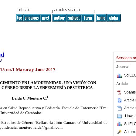
ud
Services 
3
Journal
.15 no.1 Maracay June 2017
SciELO
ACIMIENTO EN LA MODERNIDAD . UNA VISIÓN CON
Article
E GÉNERO DESDE LA ENFERMERÍA OBSTÉTRICA
Spanis
1
Leida C. Montero C.
Article
a en Salud Reproductiva y Pediatría. Escuela de Enfermería "Dra.
Article
Universidad de Carabobo.
How to 
 Estudios de Género "Bellacarla Jirón Camacaro" Universidad de
SciELO
pondencia: montero.leida@gmail.com
Automat