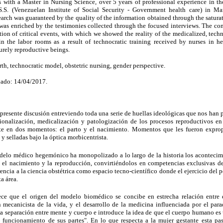
 with a Master in Nursing Science, over 5 years of professional experience in the
S.S. (Venezuelan Institute of Social Security - Government health care) in Ma
search was guaranteed by the quality of the information obtained through the satur
 was enriched by the testimonies collected through the focused interviews. The con
ion of critical events, with which we showed the reality of the medicalized, tec
n the labor rooms as a result of technocratic training received by nurses in 
rely reproductive beings.
rth, technocratic model, obstetric nursing, gender perspective.
ado: 14/04/2017.
a presente discusión entreviendo toda una serie de huellas ideológicas que nos han p
cionalización, medicalización y patologización de los procesos reproductivos en
 en dos momentos: el parto y el nacimiento. Momentos que les fueron expropi
 y selladas bajo la óptica morbicentrista.
elo médico hegemónico ha monopolizado a lo largo de la historia los acontecimi
s, el nacimiento y la reproducción, convirtiéndolos en competencias exclusivas de
ncia a la ciencia obstétrica como espacio tecno-científico donde el ejercicio del
ta área.
ece que el origen del modelo biomédico se concibe en estrecha relación entre e
 mecanicista de la vida, y el desarrollo de la medicina influenciada por el para
cta separación entre mente y cuerpo e introduce la idea de que el cuerpo humano 
l funcionamiento de sus partes". En lo que respecta a la mujer gestante esta p