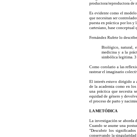
productora/reproductora de n
Es evidente como el modelo 
que necesitan ser controlado
puesta en práctica por los y
cartesiano, base conceptual 
Fernández Rufete lo describ
Biológico, natural, 
medicina y a la prác
simbólica legitima. 3
Como corolario a las reflexi
rastrear el imaginario colect
El interés estuvo dirigido a
de la academia como en los 
una práctica que necesita s
equidad de género y devolver
el proceso de parto y nacimi
LA METÓDICA
La investigación se aborda d
Cuando se asume una postura
"Descubrir los significados
conservando la singularidad 