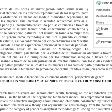
Send th
dentro de las líneas de investigación sobre salud sexual y
Indicators
ial atención en los procesos reproductivos de las mujeres: parto
Related lin
la obstetricia en manos del modelo biomédico hegemónico, ha
as mujeres. Para precisar la realidad requerimos develar el
Share
l parto y el nacimiento construido por las enfermeras a través de
marcamos la mirada teórica desde el feminismo como teoría y
More
 de la concepción patriarcal del mundo en torno a la mujer. Nos
More
a de género como metodología analítica siguiendo el camino
 de estudio, estuvo conformado por cinco enfermeras con Maestría
Permali
 más de 5 años de experiencia profesional en la sala de partos del
ía Carabaño Tosta" de la Ciudad de Maracay/Aragua. La
estigación estuvo garantizada por la calidad de la información obtenida a través
ión del análisis fue enriquecido por los testimonios recogido a través de la
 realizó a través de la categorización de eventos críticos, con los cuales evide
 y patologizador que se les dan a las mujeres en las salas de parto producto de 
anos del modelo biomédico hegemónico, conceptualizando a las mujeres como seres
nacimiento, modelo tecnocrático, enfermería obstétrica, perspectiva de género.
ND BIRTH IN MODERNITY . A GENDER PERSPECTIVE FROM OBSTETRIC
search lines on sexual and reproductive health, focusing on the reproductive p
tetrics - in the hands of the hegemonic biomedical model - has expropriated from
 unveil the collective imaginary about labor and childbirth, constructed by nurses 
iew from feminism as a theory and argumentative epistemology from the patriarc
riate the category of gender as analytical methodology following the qualitative 