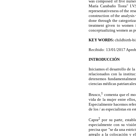
was composed of five nurses
María Carabaño Tosta" I.V.
representativeness of the re
construction of the analysis
done through the categorizat
treatment given to women i
conceptualizing women as pu
KEY WORDS:
childbirth-bi
Recibido: 13/01/2017 Aprob
INTRODUCCIÓN
Iniciamos el desarrollo de l
relacionados con la institu
detenemos fundamentalmente
ciencias médicas patriarcales
1
Brusco,
comenta que el mod
vida de la mujer entre ello
Especialmente hacemos refere
de los / as especialistas en es
2
Capra
por su parte, establ
especialmente con su visión
precisa que "se da una estri
arreglo a la colocación y e