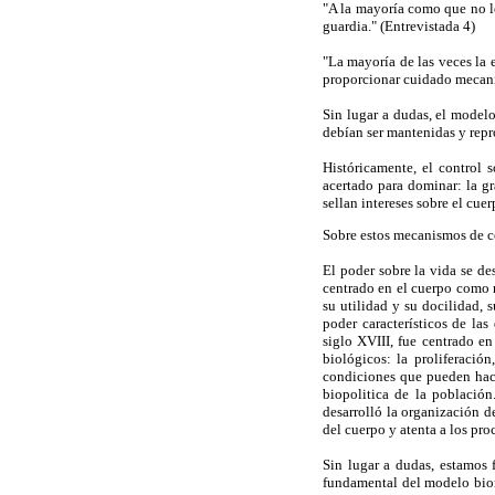
"A la mayoría como que no l
guardia." (Entrevistada 4)
"La mayoría de las veces la 
proporcionar cuidado mecaniz
Sin lugar a dudas, el model
debían ser mantenidas y repr
Históricamente, el control
acertado para dominar: la gr
sellan intereses sobre el cuer
Sobre estos mecanismos de co
El poder sobre la vida se de
centrado en el cuerpo como m
su utilidad y su docilidad,
poder característicos de la
siglo XVIII, fue centrado en
biológicos: la proliferació
condiciones que pueden hace
biopolitica de la población
desarrolló la organización d
del cuerpo y atenta a los pro
Sin lugar a dudas, estamos 
fundamental del modelo biomé