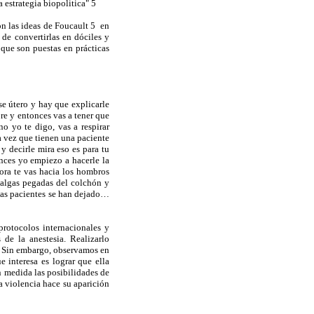
a estrategia biopolitica" 5
on las ideas de Foucault 5 en
 de convertirlas en dóciles y
que son puestas en prácticas
se útero y hay que explicarle
bre y entonces vas a tener que
o yo te digo, vas a respirar
 vez que tienen una paciente
y decirle mira eso es para tu
onces yo empiezo a hacerle la
ahora te vas hacia los hombros
 nalgas pegadas del colchón y
 las pacientes se han dejado…
protocolos internacionales y
de la anestesia. Realizarlo
. Sin embargo, observamos en
e interesa es lograr que ella
n medida las posibilidades de
la violencia hace su aparición