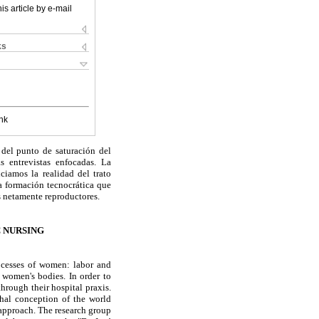
is article by e-mail
ks
nk
 del punto de saturación del
s entrevistas enfocadas. La
nciamos la realidad del trato
la formación tecnocrática que
 netamente reproductores.
 NURSING
rocesses of women: labor and
 women's bodies. In order to
through their hospital praxis.
hal conception of the world
approach. The research group