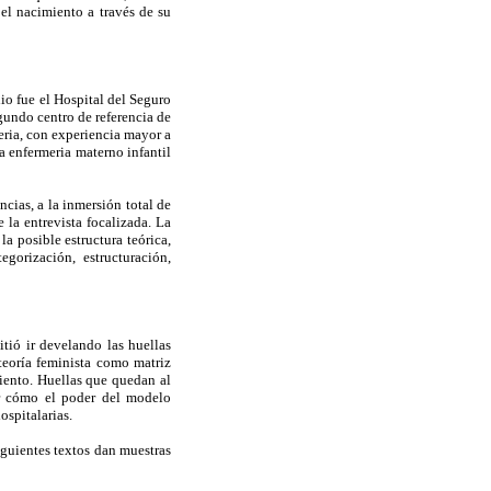
 el nacimiento a través de su
dio fue el Hospital del Seguro
gundo centro de referencia de
eria, con experiencia mayor a
la enfermeria materno infantil
ncias, a la inmersión total de
 la entrevista focalizada. La
a posible estructura teórica,
gorización, estructuración,
itió ir develando las huellas
teoría feminista como matriz
miento. Huellas que quedan al
zar cómo el poder del modelo
ospitalarias.
iguientes textos dan muestras