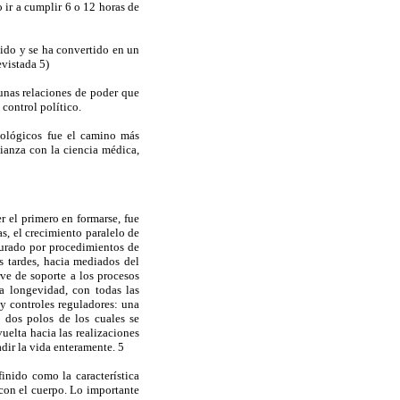
ir a cumplir 6 o 12 horas de
dido y se ha convertido en un
vistada 5)
unas relaciones de poder que
control político.
iológicos fue el camino más
lianza con la ciencia médica,
r el primero en formarse, fue
s, el crecimiento paralelo de
gurado por procedimientos de
s tardes, hacia mediados del
rve de soporte a los procesos
la longevidad, con todas las
y controles reguladores: una
s dos polos de los cuales se
uelta hacia las realizaciones
adir la vida enteramente. 5
inido como la característica
 con el cuerpo. Lo importante