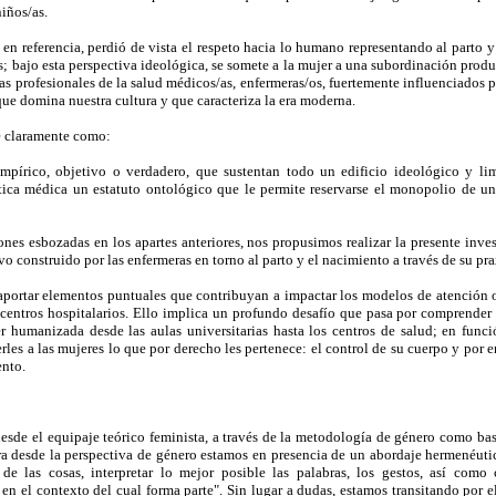
iños/as.
en referencia, perdió de vista el respeto hacia lo humano representando al parto 
s; bajo esta perspectiva ideológica, se somete a la mujer a una subordinación produc
 las profesionales de la salud médicos/as, enfermeras/os, fuertemente influenciados
que domina nuestra cultura y que caracteriza la era moderna.
e claramente como:
empírico, objetivo o verdadero, que sustentan todo un edificio ideológico y lim
tica médica un estatuto ontológico que le permite reservarse el monopolio de un 
ones esbozadas en los apartes anteriores, nos propusimos realizar la presente inve
ivo construido por las enfermeras en torno al parto y el nacimiento a través de su pra
 aportar elementos puntuales que contribuyan a impactar los modelos de atención 
centros hospitalarios. Ello implica un profundo desafío que pasa por comprender p
er humanizada desde las aulas universitarias hasta los centros de salud; en funci
les a las mujeres lo que por derecho les pertenece: el control de su cuerpo y por 
ento.
esde el equipaje teórico feminista, a través de la metodología de género como bas
 desde la perspectiva de género estamos en presencia de un abordaje hermenéuti
 de las cosas, interpretar lo mejor posible las palabras, los gestos, así como
en el contexto del cual forma parte". Sin lugar a dudas, estamos transitando por el