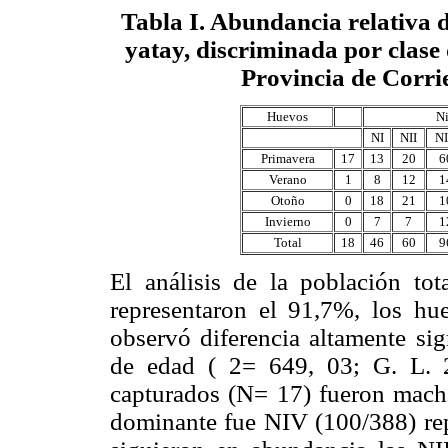
Tabla I
. Abundancia relativa 
yatay, discriminada por clase 
Provincia de Corri
Huevos
Ni
NI
NII
NI
Primavera
17
13
20
6
Verano
1
8
12
1
Otoño
0
18
21
1
Invierno
0
7
7
1
Total
18
46
60
9
El análisis de la población tot
representaron el 91,7%, los hu
observó diferencia altamente sig
de edad ( 2= 649, 03; G. L. 
capturados (N= 17) fueron macho
dominante fue NIV (100/388) rep