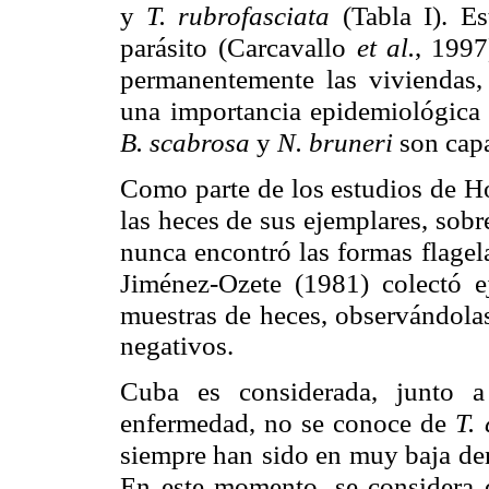
y
T. rubrofasciata
(Tabla I).
Es
parásito
(Carcavallo
et al.
, 1997
permanentemente las viviendas,
una
importancia epidemiológica
B. scabrosa
y
N. bruneri
son cap
Como parte de los estudios de 
las heces de sus
ejemplares, sobr
nunca encontró las formas flagel
Jiménez-Ozete (1981)
colectó 
muestras de heces, observándolas
negativos.
Cuba es considerada, junto a 
enfermedad, no se conoce de
T.
siempre han
sido en muy baja de
En este momento, se considera 