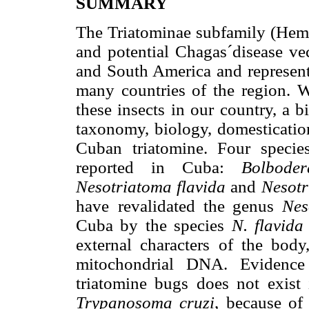
SUMMARY
The Triatominae subfamily (Hemi
and potential
Chagas´disease vec
and South America and represent
many countries of the
region. W
these insects in our country, a b
taxonomy, biology, domesticatio
Cuban
triatomine. Four speci
reported in Cuba:
Bolbode
Nesotriatoma flavida
and
Nesotr
have
revalidated the genus
Nes
Cuba by the species
N. flavid
external characters
of the body
mitochondrial DNA. Evidence 
triatomine bugs does not exist
Trypanosoma cruzi
,
because of 