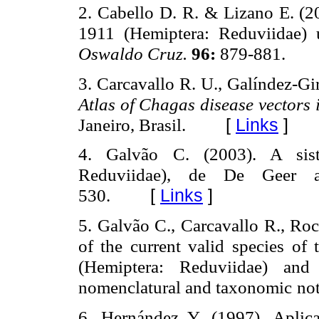
2. Cabello D. R. & Lizano E. (2
1911 (Hemiptera:
Reduviidae) 
Oswaldo Cruz.
96:
879-881.
3. Carcavallo R. U., Galíndez-Gir
Atlas of Chagas disease
vectors 
[
Links
]
Janeiro, Brasil.
4. Galvão C. (2003). A siste
Reduviidae), de De Geer
[
Links
]
530.
5. Galvão C., Carcavallo R., Ro
of the current valid species
of 
(Hemiptera: Reduviidae) and 
nomenclatural and taxonomic
no
6. Hernández Y. (1997). Aplica