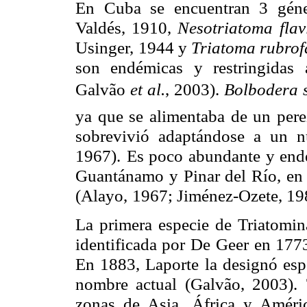
En Cuba se encuentran 3 géne
Valdés, 1910,
Nesotriatoma
fla
Usinger,
1944 y
Triatoma rubrof
son endémicas y restringidas 
Galvão
et al.
,
2003).
Bolbodera 
ya que se alimentaba de un per
sobrevivió adaptándose
a un n
1967).
Es poco abundante y end
Guantánamo y Pinar del Río, en
(Alayo,
1967; Jiménez-Ozete, 1
La primera especie de Triatomin
identificada por De
Geer en 177
En 1883, Laporte la designó esp
nombre actual (Galvão, 2003).
zonas de Asia,
África y Améric