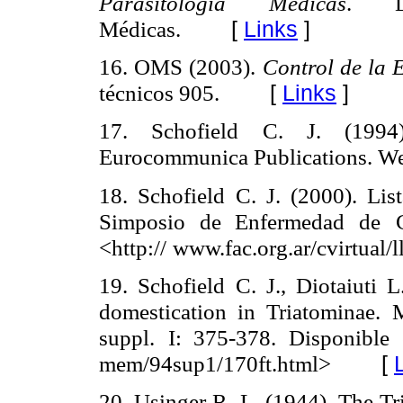
Parasitología Médicas
. L
[
Links
]
Médicas.
16. OMS (2003).
Control de la 
[
Links
]
técnicos 905.
17. Schofield C. J. (199
Eurocommunica Publications. We
18. Schofield C. J. (2000). Lis
Simposio de Enfermedad de
<http://
www.fac.org.ar/cvirtual/
19. Schofield C. J., Diotaiuti L
domestication in Triatominae.
M
suppl.
I: 375-378. Disponible
[
mem/94sup1/170ft.html>
20. Usinger R. L. (1944). The Tr