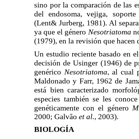
sino por la comparación de las e
del endosoma, vejiga,
soporte
(Lent& Jurberg, 1981). Al separa
ya que el género
Nesotriatoma
n
(1979), en la
revisión que hacen d
Un estudio reciente basado en el
decisión de Usinger
(1946) de p
genérico
Nesotriatoma
, al cual
Maldonado y Farr, 1962 de
Jama
está
bien caracterizado morfol
especies también se les conoc
genéticamente con
el género
M
2000; Galvão
et al.,
2003).
BIOLOGÍA