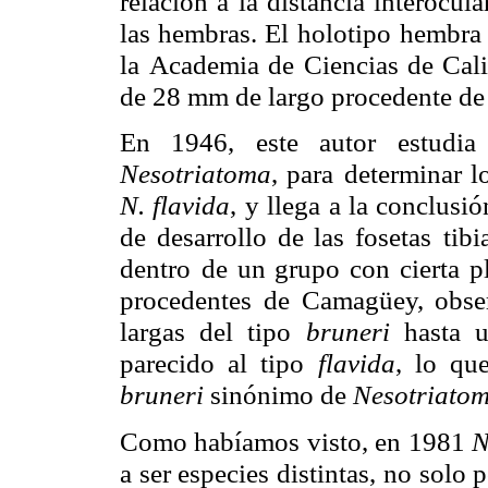
relación a la distancia interocula
las hembras. El holotipo
hembra
la
Academia de Ciencias de Cali
de 28 mm de largo procedente de
En 1946, este autor estudia
Nesotriatoma
, para
determinar l
N. flavida
, y llega a la conclusi
de desarrollo de las fosetas
tibi
dentro
de un grupo con cierta pl
procedentes de Camagüey, obse
largas del tipo
bruneri
hasta 
parecido al tipo
flavida
, lo qu
bruneri
sinónimo de
Nesotriato
Como habíamos visto, en 1981
N
a ser especies distintas,
no solo p