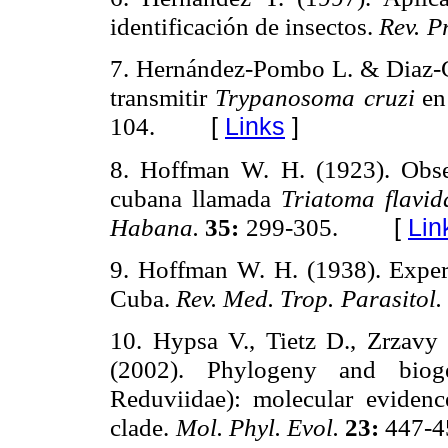
identificación de insectos.
Rev.
P
7. Hernández-Pombo L. & Diaz-C
transmitir
Trypanosoma
cruzi
en
[
Links
]
104.
8. Hoffman W. H. (1923). Obse
cubana llamada
Triatoma flavid
[
Lin
Habana.
35:
299-305.
9. Hoffman W. H. (1938). Experi
Cuba.
Rev. Med. Trop.
Parasitol.
10. Hypsa V., Tietz D., Zrzavy
(2002). Phylogeny and biog
Reduviidae): molecular
evidenc
clade.
Mol. Phyl. Evol.
23:
447-4