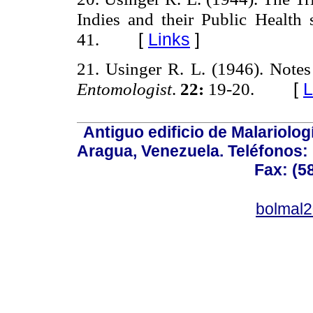
Indies and their Public
Health 
[
Links
]
41.
21. Usinger R. L. (1946). Note
[
L
Entomologist
.
22:
19-20.
Antiguo edificio de Malariolo
Aragua, Venezuela. Teléfonos: 
Fax: (5
bolmal