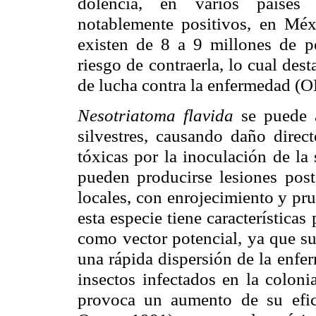
dolencia, en
varios países
notablemente positivos, en Méx
existen de 8 a 9 millones de
p
riesgo de
contraerla, lo cual des
de lucha contra la enfermedad (
Nesotriatoma flavida
se puede 
silvestres, causando
daño direct
tóxicas por la inoculación de la 
pueden producirse lesiones
post
locales,
con enrojecimiento y pru
esta especie tiene características
como
vector potencial, ya que s
una rápida dispersión de la
enfer
insectos infectados en la colon
provoca un aumento de su
efi