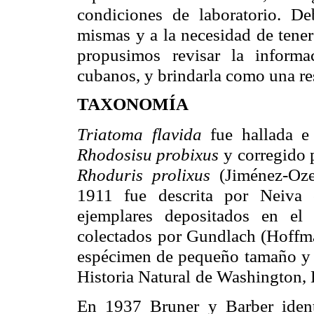
condiciones de laboratorio. De
mismas y a la necesidad de tene
propusimos
revisar la informa
cubanos, y brindarla como una r
TAXONOMÍA
Triatoma flavida
fue hallada e 
Rhodosisu probixus
y
corregido 
Rhoduris prolixus
(Jiménez-Oze
1911 fue descrita por Neiva
ejemplares depositados
en el 
colectados
por Gundlach (Hoffma
espécimen de pequeño tamaño y 
Historia Natural
de Washington, 
En 1937 Bruner y Barber ident