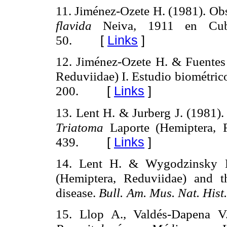
11. Jiménez-Ozete H. (1981). Obs
flavida
Neiva, 1911 en Cub
[
Links
]
50.
12. Jiménez-Ozete H. & Fuentes
Reduviidae) I. Estudio
biométric
[
Links
]
200.
13. Lent H. & Jurberg J. (1981).
Triatoma
Laporte (Hemiptera,
[
Links
]
439.
14. Lent H. & Wygodzinsky P.
(Hemiptera, Reduviidae) and th
disease.
Bull.
Am. Mus. Nat. Hist
15. Llop A., Valdés-Dapena V