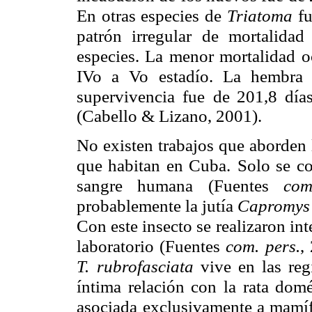
En otras especies de
Triatoma
f
patrón irregular
de mortalidad
especies. La menor mortalidad o
IVo a Vo estadío. La hembra
supervivencia fue
de 201,8 día
(Cabello & Lizano, 2001).
No existen trabajos que aborden 
que habitan en Cuba.
Solo se c
sangre humana (Fuentes
com
probablemente la jutía
Capromys
Con este insecto se
realizaron int
laboratorio (Fuentes
com. pers.
,
T.
rubrofasciata
vive en las reg
íntima relación con la rata domé
asociada
exclusivamente a mamífe