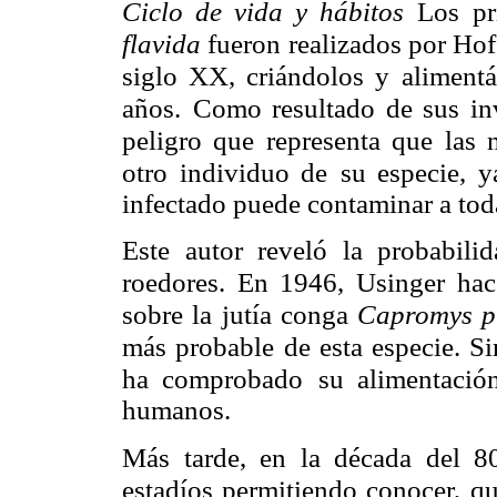
Ciclo de vida y hábitos
Los pr
flavida
fueron realizados por Ho
siglo XX, criándolos y
aliment
años.
Como resultado de sus inv
peligro que representa que las 
otro individuo de
su especie, y
infectado puede contaminar a toda
Este autor reveló la probabil
roedores. En 1946, Usinger
hac
sobre la
jutía conga
Capromys p
más probable de esta especie. Si
ha comprobado
su alimentació
humanos.
Más tarde, en la década del 8
estadíos permitiendo conocer,
qu