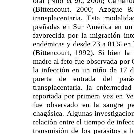
oral (Nilo
et al.
, 2000; Camand
(Bittencourt, 2000; Azogue &
transplacentaria.
Esta modalida
preñadas en Sur América en u
favorecida por la migración int
endémicas y
desde
23 a
81% en l
(Bittencourt, 1992). Si bien la 
madre al feto fue observada
por 
la infección en un niño de 17 
puerta de entrada del parás
transplacentaria, la
enfermedad
reportada por primera vez en V
fue observado en la sangre
p
chagásica.
Algunas investigacion
relación entre el tiempo de infec
transmisión de los
parásitos a 