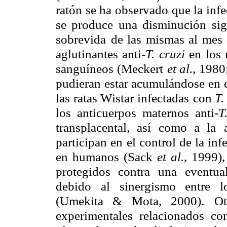
ratón se ha observado que la inf
se produce una disminución
si
sobrevida
de las mismas al mes 
aglutinantes anti-
T. cruzi
en los
sanguíneos (Meckert
et al.
, 1980
pudieran estar acumulándose en e
las ratas Wistar infectadas
con
T.
los anticuerpos maternos anti-
T
transplacental, así como a la
participan en
el control de la in
en humanos (Sack
et al.
, 1999),
protegidos contra una
eventua
debido
al sinergismo entre l
(Umekita & Mota, 2000).
O
experimentales relacionados co