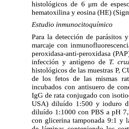
histológicos de
6 μm de espeso
hematoxilina y eosina (HE) (Sigm
Estudio inmunocitoquímico
Para la detección de parásitos 
marcaje con
inmunofluorescenci
peroxidasa-anti-peroxidasa (PAP
infección y antígeno
de
T. cru
histológicos de las muestras P, CU
de los fetos de las mismas
ra
incubados
con antisuero de cone
IgG de rata conjugado con isotio
USA) diluído
1:500 y ioduro d
diluído 1:1000 con PBS a pH 7,
con glicerina tamponada
9:1 y l
de
láminas conteniendo los cort