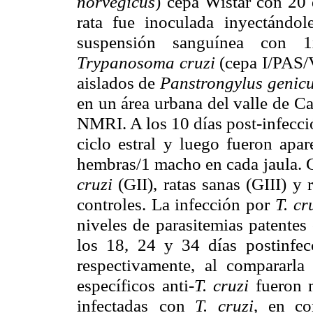
norvegicus
)
cepa Wistar con 20 
rata fue inoculada inyectándol
suspensión sanguínea con 1x
Trypanosoma cruzi
(cepa I/PAS
aislados de
Panstrongylus
genicu
en un área urbana del valle de C
NMRI. A los 10 días post-infecció
ciclo estral y luego fueron apa
hembras/1 macho en cada
jaula.
cruzi
(GII), ratas sanas (GIII) y 
controles. La infección por
T. cr
niveles de parasitemias patente
los 18, 24 y 34 días postinfec
respectivamente, al compararla
específicos anti-
T. cruzi
fueron 
infectadas
con
T. cruzi
, en co