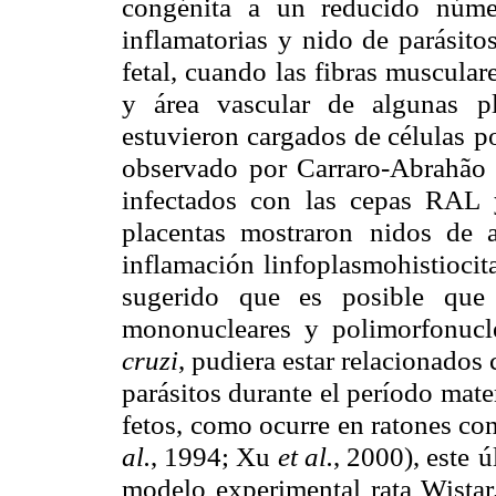
congénita a un reducido núme
inflamatorias y nido de parásito
fetal, cuando
las fibras muscular
y área vascular de algunas pl
estuvieron cargados de células
p
observado
por Carraro-Abrahã
infectados con las cepas RA
placentas mostraron
nidos de a
inflamación linfoplasmohistiocita
sugerido que es posible que
mononucleares y
polimorfonucl
cruzi
, pudiera estar relacionados 
parásitos durante el período
mate
fetos,
como ocurre en ratones con
al.
, 1994; Xu
et al.
, 2000), este
ú
modelo
experimental rata Wista