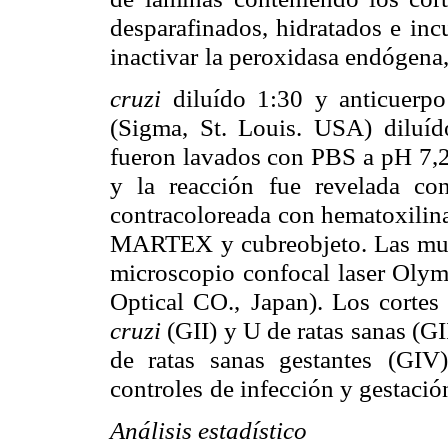
desparafinados, hidratados e
inc
inactivar
la peroxidasa endógena,
cruzi
diluído 1:30 y anticuerp
(Sigma, St. Louis. USA) diluí
fueron lavados con PBS
a pH 7,2
y la reacción fue revelada con
contracoloreada con hematoxilin
MARTEX
y cubreobjeto. Las mue
microscopio confocal laser Oly
Optical CO.,
Japan). Los cortes
cruzi
(GII) y U de ratas sanas (GI
de ratas sanas gestantes
(GIV)
controles
de infección y gestació
Análisis estadístico