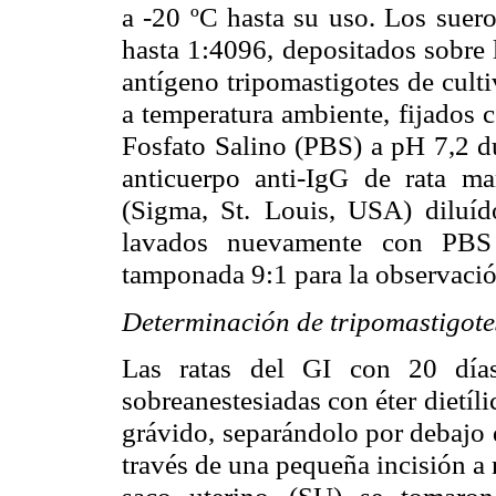
a -20 ºC hasta su uso. Los suero
hasta 1:4096,
depositados sobre 
antígeno tripomastigotes de culti
a temperatura ambiente,
fijados 
Fosfato Salino (PBS) a pH 7,2 d
anticuerpo anti-IgG de rata
ma
(Sigma, St.
Louis, USA) diluí
lavados nuevamente con PBS
tamponada 9:1 para la observació
Determinación de tripomastigotes
Las ratas del GI con 20 día
sobreanestesiadas con éter dietíli
grávido,
separándolo por debajo d
través de una pequeña incisión a 
saco uterino
(SU) se tomaron