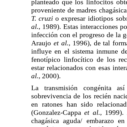
planteado que los linfocitos
obt
proveniente de madres chagásica
T. cruzi
o expresar
idiotipos sob
al.
, 1989). Estas interacciones p
infección con el progreso de
la 
Araujo
et al.
, 1996), de tal for
influye en el sistema inmune de
fenotípico linfocítico
de los re
estar relacionados con esas int
al.
, 2000).
La transmisión congénita as
sobrevivencia de los
recién naci
en ratones han sido relaciona
(Gonzalez-Cappa
et al.
, 1999).
chagásica aguda/
embarazo en 