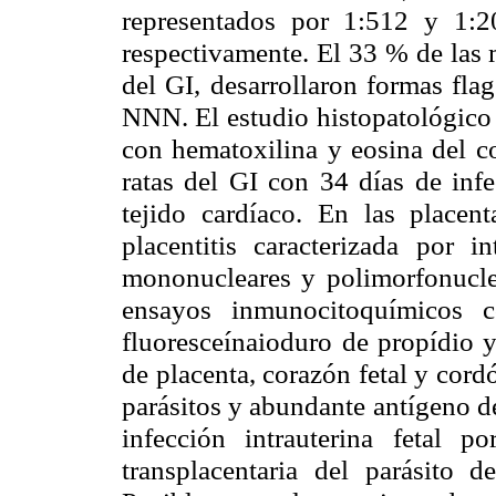
representados por 1:512 y 1:2
respectivamente. El 33 % de las 
del GI, desarrollaron formas fla
NNN. El estudio
histopatológico
con hematoxilina y eosina del c
ratas del GI con 34 días de inf
tejido cardíaco. En las placen
placentitis caracterizada
por in
mononucleares y polimorfonucl
ensayos inmunocitoquímicos c
fluoresceínaioduro
de propídio y
de placenta, corazón fetal y cord
parásitos y abundante antígeno 
infección intrauterina fetal p
transplacentaria
del parásito d