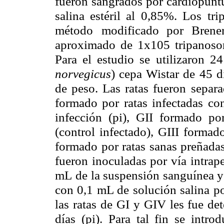
fueron sangrados por cardiopuntu
salina estéril al 0,85%. Los
tr
método
modificado por Brene
aproximado de 1x105 tripanoso
Para el estudio se
utilizaron 2
norvegicus
) cepa Wistar de 45 d
de peso. Las ratas fueron
separa
formado por ratas infectadas c
infección (pi), GII formado por
(control infectado),
GIII formado
formado por ratas sanas preñadas
fueron inoculadas por vía
intrap
mL
de la suspensión sanguínea y
con 0,1 mL de solución salina p
las ratas de
GI y GIV les fue dete
días (pi). Para tal fin se intr