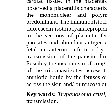
cardiac tissue. In the placent
observed a placentitis characteri
the mononuclear
and polymo
predominant. The immunohistoch
fluorescein isothiocyanatepropi
in
the sections of placenta, fe
parasites and abundant antigen 
fetal intrauterine
infection b
transmission of the parasite fr
Possibly the mechanism of
conge
of the
tripomastigotes across t
amniotic liquid by the fetuses o
across the skin and/
or mucosa dur
Key words:
Trypanosoma cruzi
transmission.