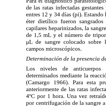
Para el diagnóstico parasitológic
de las ratas
infectadas gestantes 
entres 12 y 34 días (pi). Estando 
éter dietílico
fueron sangrados 
capilares heparinizados, la sangr
de 1,5 mL y el número de
tripo
μL de
sangre colocado sobre 
campos microscópicos.
Determinación de la presencia d
Los niveles de anticuerpos 
determinados mediante la reacci
(Camargo
1966). Para esta pr
anteriormente de las ratas infect
4ºC por 1 hora. Una vez
retraí
por
centrifugación de la sangre 