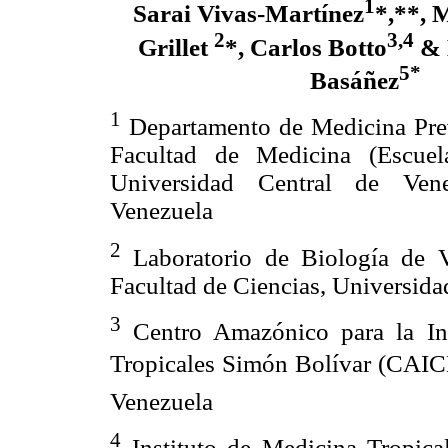
1
Sarai Vivas-Martínez
*,**, 
2
3,4
Grillet
*, Carlos Botto
& 
5*
Basáñez
1
Departamento de Medicina Prev
Facultad de Medicina (Escuela
Universidad Central de Vene
Venezuela
2
Laboratorio de Biología de Ve
Facultad de Ciencias, Universida
3
Centro Amazónico para la In
Tropicales Simón Bolívar (CAI
Venezuela
4
Instituto de Medicina Tropical