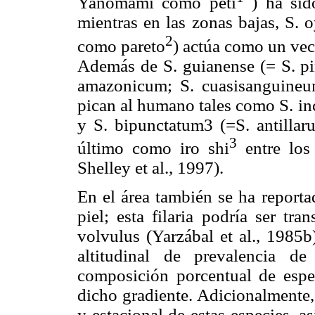
Yanomami como pëti
) ha sido
mientras en las zonas bajas, S.
2
como pareto
) actúa como un vect
Además de S. guianense (= S. pin
amazonicum; S. cuasisanguineum
pican al humano tales como S. in
y S. bipunctatum3 (=S. antillar
3
último como iro shi
entre los
Shelley et al., 1997).
En el área también se ha reporta
piel; esta filaria podría ser tr
volvulus (Yarzábal et al., 1985
altitudinal de prevalencia d
composición porcentual de espec
dicho gradiente. Adicionalmente,
y estacional de estas especies, 