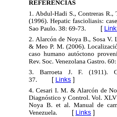
REFERENCIAS
1. Abdul-Hadi S., Contreras R.
(1996). Hepatic fascioliasis: cas
[
Link
Sao Paulo. 38: 69-73.
2. Alarcón de Noya B., Sosa V. L
& Meo P. M. (2006). Localizació
caso humano autóctono proveni
Rev. Soc. Venezolana Gastro. 60:
3. Barroeta J. F. (1911). 
[
Links
]
37.
4. Cesari I. M. & Alarcón de No
Diagnóstico y Control. Vol. XLVI
Noya B. et al. Manual de cam
[
Links
]
Venezuela.