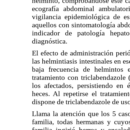
helminto, comprobándose este ca
ecografía abdominal ambulator
vigilancia epidemiológica de es
aquellos con sintomatología abdo
indicador de patología hepato
diagnóstica.
El efecto de administración peri
las helmintiasis intestinales en e
baja frecuencia de helmintos 
tratamiento con triclabendazole 
los afectados, persistiendo en 
heces. Al repetirse el tratamien
dispone de triclabendazole de uso
Llama la atención que los 5 cas
familia, todas hermanas y cuyos
familia ingirió berros y ensala