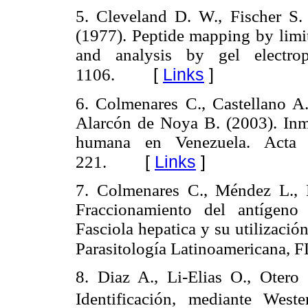
5. Cleveland D. W., Fischer S
(1977). Peptide mapping by limit
and analysis by gel electro
[
Links
]
1106.
6. Colmenares C., Castellano A
Alarcón de Noya B. (2003). Inm
humana en Venezuela. Acta C
[
Links
]
221.
7. Colmenares C., Méndez L.,
Fraccionamiento del antígeno
Fasciola hepatica y su utilizaci
Parasitología Latinoamericana, F
8. Diaz A., Li-Elias O., Oter
Identificación, mediante Wes