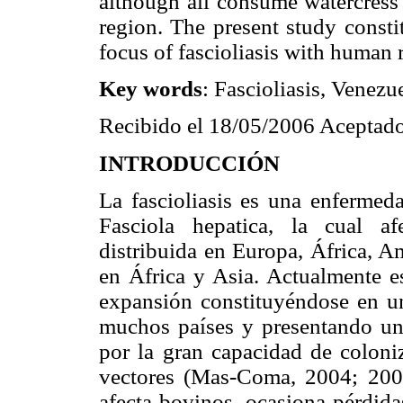
although all consume watercress 
region. The present study constit
focus of fascioliasis with human 
Key words
: Fascioliasis, Venezu
Recibido el 18/05/2006 Aceptado
INTRODUCCIÓN
La fascioliasis es una enfermeda
Fasciola hepatica, la cual a
distribuida en Europa, África, A
en África y Asia. Actualmente es
expansión constituyéndose en u
muchos países y presentando un 
por la gran capacidad de coloni
vectores (Mas-Coma, 2004; 2005)
afecta bovinos, ocasiona pérdida