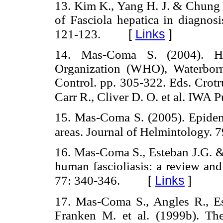
13. Kim K., Yang H. J. & Chung Y
of Fasciola hepatica in diagnosis
[
Links
]
121-123.
14. Mas-Coma S. (2004). Hu
Organization (WHO), Waterborn
Control. pp. 305-322. Eds. Crotr
Carr R., Cliver D. O. et al. IWA
15. Mas-Coma S. (2005). Epidem
areas. Journal of Helmintology. 
16. Mas-Coma S., Esteban J.G. 
human fascioliasis: a review an
[
Links
]
77: 340-346.
17. Mas-Coma S., Angles R., Es
Franken M. et al. (1999b). The