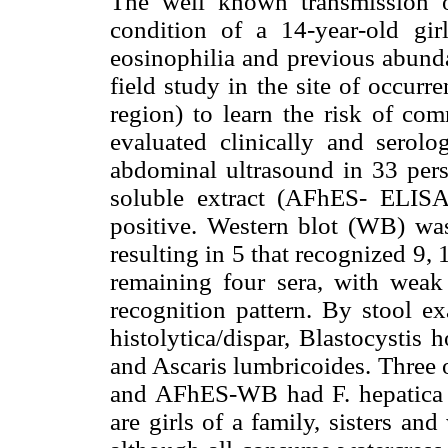
The well known transmission of 
condition of a 14-year-old gir
eosinophilia and previous abunda
field study in the site of occur
region) to learn the risk of com
evaluated clinically and serol
abdominal ultrasound in 33 pers
soluble extract (AFhES- ELIS
positive. Western blot (WB) was
resulting in 5 that recognized 9,
remaining four sera, with weak
recognition pattern. By stool e
histolytica/dispar, Blastocystis
and Ascaris lumbricoides. Three
and AFhES-WB had F. hepatica eg
are girls of a family, sisters an