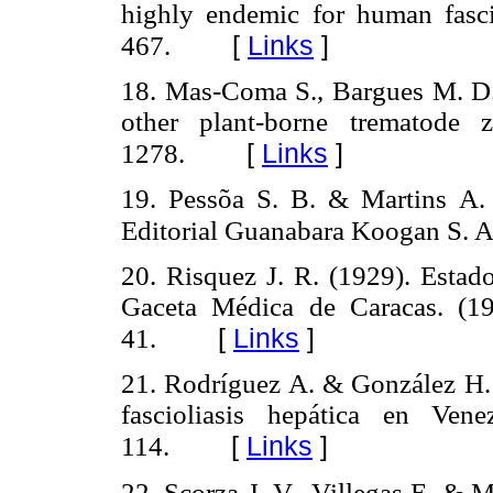
highly endemic for human fascio
[
Links
]
467.
18. Mas-Coma S., Bargues M. D. 
other plant-borne trematode z
[
Links
]
1278.
19. Pessõa S. B. & Martins A. 
Editorial Guanabara Koogan S. A.
20. Risquez J. R. (1929). Estado
Gaceta Médica de Caracas. (19
[
Links
]
41.
21. Rodríguez A. & González H.
fascioliasis hepática en Ven
[
Links
]
114.
22. Scorza J. V., Villegas E. & M