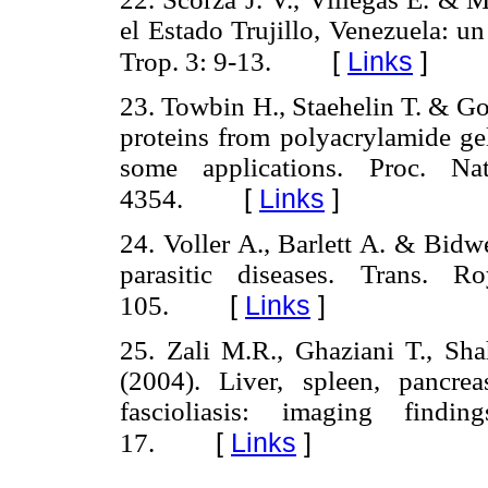
el Estado Trujillo, Venezuela: u
[
Links
]
Trop. 3: 9-13.
23. Towbin H., Staehelin T. & Gor
proteins from polyacrylamide gel
some applications. Proc. 
[
Links
]
4354.
24. Voller A., Barlett A. & Bid
parasitic diseases. Trans.
[
Links
]
105.
25. Zali M.R., Ghaziani T., S
(2004). Liver, spleen, pancr
fascioliasis: imaging find
[
Links
]
17.