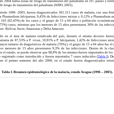
de 2004 había zonas de riesgo de transmisión del paludismo en 107 países y terri
 de riesgo de transmisión del paludismo (WHO, 2005).
ríodo 1996 -2005, fueron diagnosticados 301.311 casos de malaria, con una fór
 Plasmodium falciparum, 0,45% de Infecciones mixtas y 0,12% a Plasmodium ma
8.163 (62,45%) de los casos y el grupo de 15 a 64 años o población económicam
75%) casos, mientras que los menores de 15 años presentaron 30% de las infecc
ron: Bolívar, Sucre, Amazonas y Delta Amacuro.
do en el área de malaria erradicada del país, durante el mismo decenio fuero
asitaria de 87,53% a P. vivax, 10,91% a P. falciparum, 1,42% de Infecciones mixt
mayor número de diagnósticos de malaria (76%) y el grupo de 15 a 64 años fue el
los menores de 15 años presentaron 9,3% de las infecciones. Dentro de la clasi
n el estado, se puede observar que 98,9% de los mismos fueron importados de los 
ue registrado como introducido y fueron reportados 7 casos inducidos (
Tabla I
). D
nte el primer semestre del año 2006, en el estado fueron diagnosticados trein
.
Tabla I
. Resumen epidemiológico de la malaria, estado Aragua (1996 – 2005).