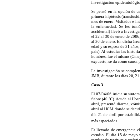
investigación epidemiológic
Se pensó en la opción de un
primera hipótesis (transfusi
mes de enero. Visitados e i
la enfermedad. Se les tomó
accidental) llevó a investig
el 22 al 30 de enero de 2006
al 30 de enero. En dicha áre
edad y su esposa de 31 años,
país). Al estudiar las histo
hombres, fue el mismo (Omep
expuesto, se da como causa pr
La investigación se complem
JMB, durante los días 20, 21
Caso 3
El 07/04/06 inicia su sintom
fiebre (40 ºC). Acude al Hos
abril, presentó diarrea, vómi
abril al HCM donde se decide
día 21 de abril por estabili
más espaciados.
Es llevado de emergencia el
estudio. El día 15 de mayo 
resultando positiva a malaria