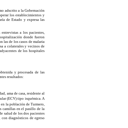
mo adscrito a la Gobernación
operar los establecimientos y
aría de Estado y expresa las
entrevistas a los pacientes,
hospitalización donde fueron
n las de los casos de malaria
sa a colaterales y vecinos de
adyacentes de los hospitales
obtenida y procesada de las
entes resultados:
ad, ama de casa, residente al
cular (ECV) tipo isquémica. A
o en la población de Turmero,
 camillas en el pasillo de la
de salud de los dos pacientes
, con diagnósticos de egreso