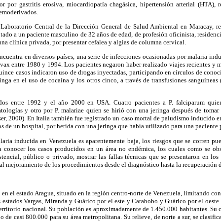
or por gastritis erosiva, miocardiopatía chagásica, hipertensión arterial (HTA),
hemoderivados.
aboratorio Central de la Dirección General de Salud Ambiental en Maracay, rep
tado a un paciente masculino de 32 años de edad, de profesión oficinista, residenc
na clínica privada, por presentar cefalea y algias de columna cervical.
encuentra en diversos países, una serie de infecciones ocasionadas por malaria indu
vivax entre 1980 y 1994. Los pacientes negaron haber realizado viajes recientes y 
uince casos indicaron uso de drogas inyectadas, participando en círculos de cono
nga en el uso de cocaína y los otros cinco, a través de transfusiones sanguíneas (L
dos entre 1992 y el año 2000 en USA. Cuatro pacientes a P. falciparum quien
atologías y otro por P. malariae quien se hirió con una jeringa después de toma
er, 2000). En Italia también fue registrado un caso mortal de paludismo inducido 
s de un hospital, por herida con una jeringa que había utilizado para una paciente p
aria inducida en Venezuela es aparentemente baja, los riesgos que se corren puede
 a conocer los casos producidos en un área no endémica, los cuales como se obs
stencial, público o privado, mostrar las fallas técnicas que se presentaron en los
 al mejoramiento de los procedimientos desde el diagnóstico hasta la recuperación d
ó en el estado Aragua, situado en la región centro-norte de Venezuela, limitando con 
os estados Vargas, Miranda y Guárico por el este y Carabobo y Guárico por el oeste
territorio nacional. Su población es aproximadamente de 1.450.000 habitantes. Su 
 de casi 800.000 para su área metropolitana. Su relieve, de norte a sur, se clasifica 