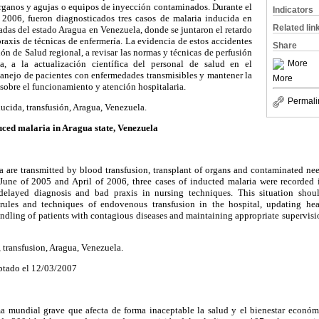
órganos y agujas o equipos de inyección contaminados. Durante el
Indicators
 2006, fueron diagnosticados tres casos de malaria inducida en
Related lin
vadas del estado Aragua en Venezuela, donde se juntaron el retardo
praxis de técnicas de enfermería. La evidencia de estos accidentes
Share
ón de Salud regional, a revisar las normas y técnicas de perfusión
ia, a la actualización científica del personal de salud en el
More
manejo de pacientes con enfermedades transmisibles y mantener la
More
sobre el funcionamiento y atención hospitalaria.
Permali
ducida, transfusión, Aragua, Venezuela.
ced malaria in Aragua state, Venezuela
a are transmitted by blood transfusion, transplant of organs and contaminated ne
une of 2005 and April of 2006, three cases of inducted malaria were recorded 
 delayed diagnosis and bad praxis in nursing techniques. This situation shou
rules and techniques of endovenous transfusion in the hospital, updating hea
ndling of patients with contagious diseases and maintaining appropriate supervisi
, transfusion, Aragua, Venezuela.
ptado el 12/03/2007
a mundial grave que afecta de forma inaceptable la salud y el bienestar econó