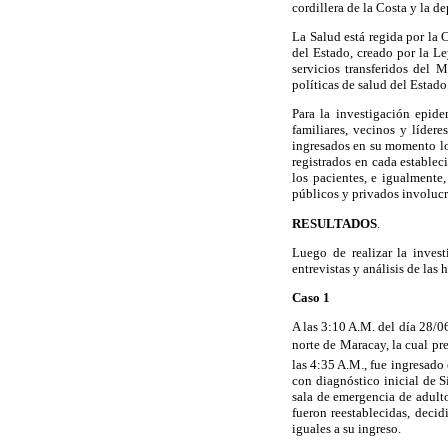
cordillera de la Costa y la 
La Salud está regida por la
del Estado, creado por la Le
servicios transferidos del 
políticas de salud del Estad
Para la investigación epide
familiares, vecinos y líder
ingresados en su momento los
registrados en cada establec
los pacientes, e igualmente
públicos y privados involuc
RESULTADOS
.
Luego de realizar la inves
entrevistas y análisis de las 
Caso 1
A las 3:10 A.M. del día 28/0
norte de Maracay, la cual pr
las 4:35 A.M., fue ingresado
con diagnóstico inicial de S
sala de emergencia de adulto
fueron reestablecidas, deci
iguales a su ingreso.