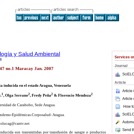
ología y Salud Ambiental
Services 
8
Journal
.47 no.1 Maracay Jan. 2007
SciELO
Article
a inducida en el estado Aragua, Venezuela
Article
1
2
2
2
.
, Olga Serrano
, Fredy Peña
& Florencio Mendoza
Article
ersidad de Carabobo, Sede Aragua.
How to 
SciELO
ndemo-Epidémicas.Corposalud- Aragua.
Automat
 jolucag@cantv.net
Send th
inducida son transmitidas por transfusión de sangre o productos