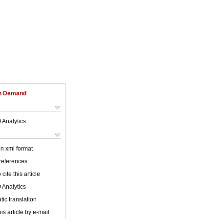
on Demand
 Analytics
 in xml format
 references
cite this article
 Analytics
ic translation
is article by e-mail