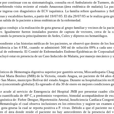
te por continuar con su sintomatología, consulta en el Ambulatorio de Turmero, do
, refiriendo visita reciente al estado Amazonas (área endémica de malaria). La pa
 ingresa con diagnóstico de ECV isquémica. La familia refiere quebrantos y fiebr
nas y escalofríos fuertes, a partir del 19/07/05. El día 29/07/05 se le realiza gota g
an salida de la paciente a áreas endémicas de la enfermedad.
ica condujo a la realización de gota gruesa al grupo familiar y vecinos de la paci
vo. Igualmente fueron instalados puestos de captura de vectores, cerca de la c
rando la presencia principalmente de Aedes, Culex y dípteros no hematófagos.
spondiente a las historias médicas de los pacientes, se observó que dentro de los ho
idencia a las 4 P.M., cuando se administró 500 ml de solución 09% a cada uno 
nal de enfermería. El Comité de Enfermedades Endemo-Epidémicas de Corposalud, 
ncluyó estar en presencia de un Caso Inducido de Malaria, por manejo mecánico y 
ticos de Hemorragia digestiva superior por gastritis severa, Miocardiopatia Chagá
 José Maria Benítez (JMB) de la Victoria, estado Aragua, un paciente de 64 años d
e San Mateo, municipio Bolívar del estado Aragua. Durante su hospitalización reci
(concentrado globular). Es egresado el día 30 de enero en mejores condiciones ge
te acude al servicio de Emergencia del Hospital JMB por presentar cuadro clí
ia cuantificada de 40º C, a predominio vespertino, bimodal acompañándose de escal
gnóstica de: Fiebre Dengue, Hipertensión Arterial, Insuficiencia Cardíaca Conges
 Hematología el cual observa inclusiones en los eritrocitos y sugiere un examen d
a gota gruesa la cual se reporta positiva a P. vivax. Debido a que el paciente no 
en el área donde reside el paciente no hay antecedentes de la presencia del ve