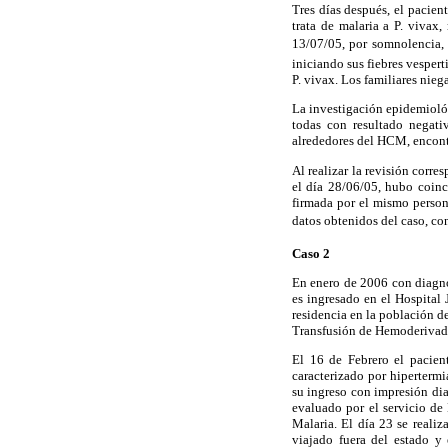
Tres días después, el pacien
trata de malaria a P. vivax
13/07/05, por somnolencia, e
iniciando sus fiebres vesperti
P. vivax. Los familiares nieg
La investigación epidemiológ
todas con resultado negati
alrededores del HCM, encont
Al realizar la revisión corre
el día 28/06/05, hubo coinc
firmada por el mismo perso
datos obtenidos del caso, co
Caso 2
En enero de 2006 con diagnós
es ingresado en el Hospital
residencia en la población d
Transfusión de Hemoderivado 
El 16 de Febrero el pacien
caracterizado por hiperterm
su ingreso con impresión dia
evaluado por el servicio de
Malaria. El día 23 se realiz
viajado fuera del estado y 