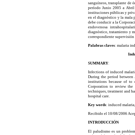
sanguíneos, transplante de 
período Junio 2005 a Abril
instituciones públicas y pri
en el diagnóstico y la mala 
debe conducir a la Corporaci
endovenosa intrahospitalar
diagnóstico, tratamiento y 
correspondiente supervisión 
Palabras claves
: malaria in
Indu
SUMMARY
:
Infections of induced malari
During the period between J
institutions because of to
Corporation to review the 
techniques, treatment and ha
hospital care.
Key words
: induced malaria
Recibido el 10/08/2006 Ace
INTRODUCCIÓN
El paludismo es un problem