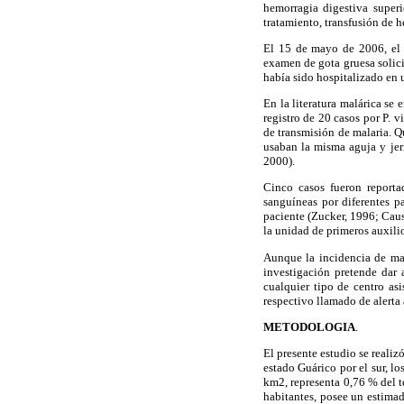
hemorragia digestiva superi
tratamiento, transfusión de 
El 15 de mayo de 2006, el L
examen de gota gruesa solici
había sido hospitalizado en u
En la literatura malárica se 
registro de 20 casos por P. 
de transmisión de malaria. Q
usaban la misma aguja y jeri
2000).
Cinco casos fueron reporta
sanguíneas por diferentes p
paciente (Zucker, 1996; Caus
la unidad de primeros auxilio
Aunque la incidencia de mal
investigación pretende dar
cualquier tipo de centro asi
respectivo llamado de alerta
METODOLOGIA
.
El presente estudio se realiz
estado Guárico por el sur, l
km2, representa 0,76 % del 
habitantes, posee un estimado