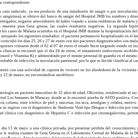
a correspondiente.
 caso inducido, ya sea producto de una transfusión de sangre o por inoculación a
ón sanguínea), se obtuvo del banco de sangre del Hospital JMB los nombres y dire
nterrogados, negaron antecedentes de haber viajado a zonas endémicas de malaria y
 muestra para Gota gruesa, las cuales resultaron negativas. La segunda hipóte
ar los casos de Malaria ocurridos en el Hospital JMB durante la hospitalización de
, arrojando los siguientes resultados: el paciente permaneció hospitalizado en el á
a coincidió los días 25, 26 y 27 de enero con dos pacientes diagnosticados con mal
 quienes visitaron desde el 02 al 07 de enero el estado Sucre (segundo estado en in
rias clínicas se encontró que el día 26 de enero, el tratamiento endovenoso recibido
razol y Vitamina K) y administrado por el mismo personal de guardia en el mismo h
obable de infección la inoculación parenteral, por lo que se decide clasificar al c
entó con una actividad de captura de vectores en los alrededores de la vivienda d
 y 22 de marzo, no encontrándose anofelinos.
atología un paciente masculino de 32 años de edad, Oficinista, residenciado al su
pital Los Samanes de Maracay, donde se le encontró prueba de ASTO positiva. Cont
tos, coluria, tinte ictérico de piel y mucosas, tos seca, artralgias y cefalea, motivo
 su ingreso con el diagnóstico de Síndrome Viral tipo Dengue e Infección por viru
dad clínica con diagnóstico de Hepatitis C e infección por citomegalovirus, persis
 día 13 de mayo a una clínica privada, por presentar pérdida del conocimiento, 
se le realiza examen de Gota Gruesa en el Laboratorio Central de Malaria de la D
 por P. vivax. Ante la negativa del paciente de haber visitado áreas endémicas de m