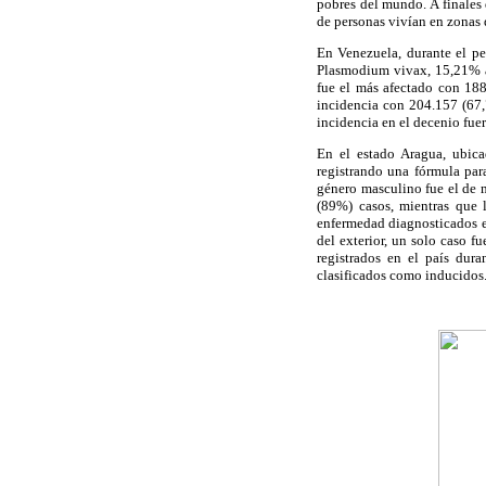
pobres del mundo. A finales 
de personas vivían en zonas
En Venezuela, durante el pe
Plasmodium vivax, 15,21% a
fue el más afectado con 18
incidencia con 204.157 (67,
incidencia en el decenio fue
En el estado Aragua, ubica
registrando una fórmula par
género masculino fue el de 
(89%) casos, mientras que 
enfermedad diagnosticados e
del exterior, un solo caso f
registrados en el país dura
clasificados como inducidos