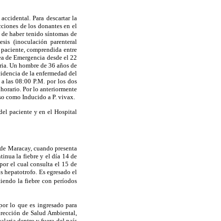
ccidental. Para descartar la
cciones de los donantes en el
 de haber tenido síntomas de
sis (inoculación parenteral
l paciente, comprendida entre
rea de Emergencia desde el 22
aria. Un hombre de 36 años de
cidencia de la enfermedad del
 a las 08:00 P.M. por los dos
orario. Por lo anteriormente
aso como Inducido a P. vivax.
el paciente y en el Hospital
r de Maracay, cuando presenta
inua la fiebre y el día 14 de
 por el cual consulta el 15 de
s hepatotrofo. Es egresado el
tiendo la fiebre con períodos
por lo que es ingresado para
irección de Salud Ambiental,
alaria dentro y fuera del país