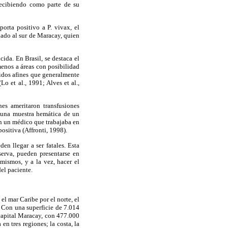
 recibiendo como parte de su
orta positivo a P. vivax, el
iado al sur de Maracay, quien
cida. En Brasil, se destaca el
menos a áreas con posibilidad
cidos afines que generalmente
o et al., 1991; Alves et al.,
es ameritaron transfusiones
r una muestra hemática de un
en un médico que trabajaba en
ositiva (Affronti, 1998).
n llegar a ser fatales. Esta
erva, pueden presentarse en
 mismos, y a la vez, hacer el
el paciente.
el mar Caribe por el norte, el
. Con una superficie de 7.014
capital Maracay, con 477.000
en tres regiones; la costa, la