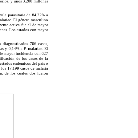
torios, y unos 3.200 millones
mula parasitaria de 84,22% a
lariae. El género masculino
ente activa fue el de mayor
iones. Los estados con mayor
n diagnosticados 706 casos,
as y 0,14% a P. malariae. El
 de mayor incidencia con 627
ficación de los casos de la
estados endémicos del país o
e los 17.199 casos de malaria
ta, de los cuales dos fueron