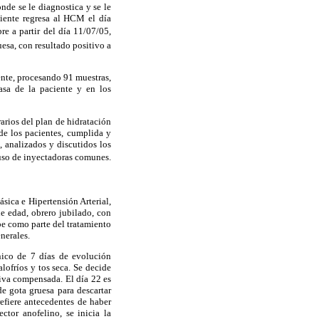
nde se le diagnostica y se le
ciente regresa al HCM el día
e a partir del día 11/07/05,
ruesa, con resultado positivo a
ente, procesando 91 muestras,
asa de la paciente y en los
rarios del plan de hidratación
de los pacientes, cumplida y
analizados y discutidos los
uso de inyectadoras comunes.
sica e Hipertensión Arterial,
e edad, obrero jubilado, con
be como parte del tratamiento
nerales.
nico de 7 días de evolución
ofríos y tos seca. Se decide
tiva compensada. El día 22 es
e gota gruesa para descartar
refiere antecedentes de haber
ctor anofelino, se inicia la