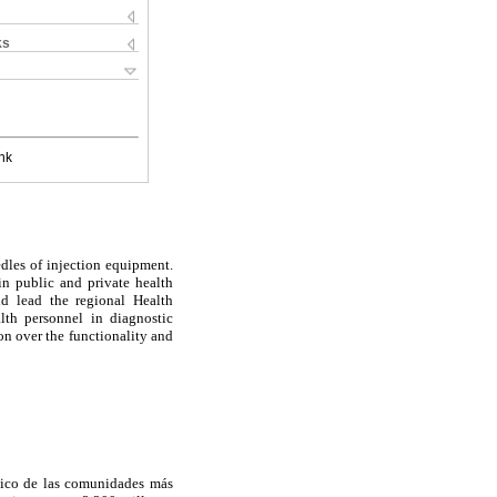
ks
nk
edles of injection equipment.
in public and private health
ld lead the regional Health
lth personnel in diagnostic
on over the functionality and
mico de las comunidades más