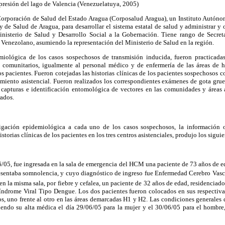
depresión del lago de Valencia (Venezuelatuya, 2005)
 Corporación de Salud del Estado Aragua (Corposalud Aragua), un Instituto Autóno
y de Salud de Aragua, para desarrollar el sistema estatal de salud y administrar y 
Ministerio de Salud y Desarrollo Social a la Gobernación. Tiene rango de Secret
o Venezolano, asumiendo la representación del Ministerio de Salud en la región.
miológica de los casos sospechosos de transmisión inducida, fueron practicadas 
es comunitarios, igualmente al personal médico y de enfermería de las áreas de 
 pacientes. Fueron cotejadas las historias clínicas de los pacientes sospechosos co
imiento asistencial. Fueron realizados los correspondientes exámenes de gota grue
, capturas e identificación entomológica de vectores en las comunidades y áreas 
rados.
tigación epidemiológica a cada uno de los casos sospechosos, la información 
historias clínicas de los pacientes en los tres centros asistenciales, produjo los sigui
6/05, fue ingresada en la sala de emergencia del HCM una paciente de 73 años de ed
esentaba somnolencia, y cuyo diagnóstico de ingreso fue Enfermedad Cerebro Vas
 en la misma sala, por fiebre y cefalea, un paciente de 32 años de edad, residenciad
índrome Viral Tipo Dengue. Los dos pacientes fueron colocados en sus respectivas
s, uno frente al otro en las áreas demarcadas H1 y H2. Las condiciones generales 
diendo su alta médica el día 29/06/05 para la mujer y el 30/06/05 para el hombre