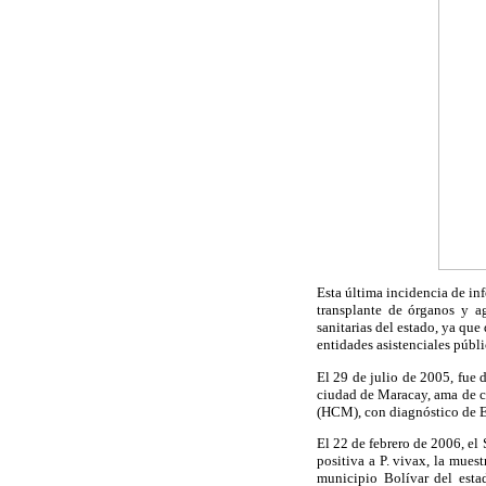
Esta última incidencia de in
transplante de órganos y a
sanitarias del estado, ya qu
entidades asistenciales públi
El 29 de julio de 2005, fue 
ciudad de Maracay, ama de c
(HCM), con diagnóstico de En
El 22 de febrero de 2006, el
positiva a P. vivax, la mues
municipio Bolívar del esta