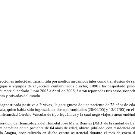
fecciones inducidas, transmitida por medios mecánicos tales como transfusión de s
gujas o equipos de inyección contaminados (Taylor, 1996), ha despertado preo
e durante el período Junio 2005 a Abril de 2006, fueron reportados tres casos sospec
cas y privadas del estado.
diagnosticada positiva a P. vivax, la gota gruesa de una paciente de 73 años de edad
asa, quien había sido ingresada en dos oportunidades (28/06/05) y 13/07/05) en el
fermedad Cerebro Vascular de tipo Isquémica y la cual negó viajes a áreas endémic
 Servicio de Hematología del Hospital José María Benítez (JMB) de la ciudad de La V
tra hemática de un paciente de 64 años de edad, obrero jubilado, con residencia 
do Aragua, hospitalizado en dicho centro asistencial durante el mes de enero 