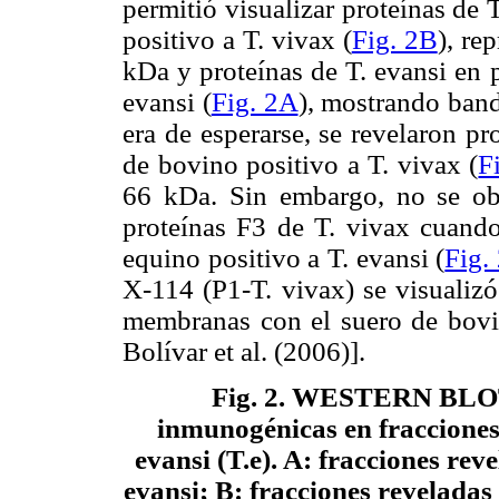
permitió visualizar proteínas de 
positivo a T. vivax (
Fig. 2B
), re
kDa y proteínas de T. evansi en 
evansi (
Fig. 2A
), mostrando ban
era de esperarse, se revelaron pr
de bovino positivo a T. vivax (
F
66 kDa. Sin embargo, no se ob
proteínas F3 de T. vivax cuando
equino positivo a T. evansi (
Fig.
X-114 (P1-T. vivax) se visualizó
membranas con el suero de bovin
Bolívar et al. (2006)].
Fig. 2
. WESTERN BLOT p
inmunogénicas en fracciones c
evansi (T.e). A: fracciones rev
evansi; B: fracciones reveladas 