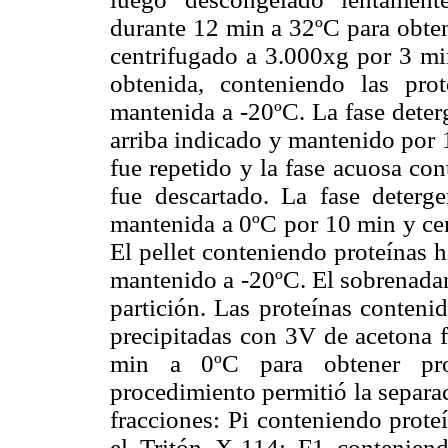
durante 12 min a 32ºC para obten
centrifugado a 3.000xg por 3 mi
obtenida, conteniendo las prot
mantenida a -20ºC. La fase deter
arriba indicado y mantenido por 
fue repetido y la fase acuosa con
fue descartado. La fase deterg
mantenida a 0ºC por 10 min y cen
El pellet conteniendo proteínas 
mantenido a -20ºC. El sobrenada
partición. Las proteínas contenid
precipitadas con 3V de acetona f
min a 0ºC para obtener pro
procedimiento permitió la separac
fracciones: Pi conteniendo prot
el Tritón X-114; F1 contenien