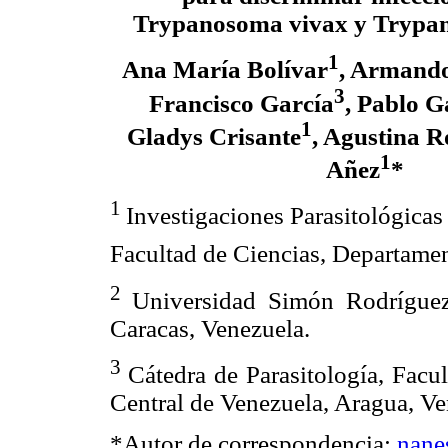
Trypanosoma vivax y Trypa
1
Ana María Bolívar
, Armando
3
Francisco García
, Pablo 
1
Gladys Crisante
, Agustina R
1
Añez
*
1
Investigaciones Parasitológicas 
Facultad de Ciencias, Departamen
2
Universidad Simón Rodrígue
Caracas, Venezuela.
3
Cátedra de Parasitología, Facul
Central de Venezuela, Aragua, V
*Autor de correspondencia:
nane