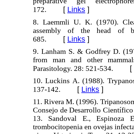
preparative gel electroph
[
Links
]
172.
8. Laemmli U. K. (1970). Clea
assembly of the head of ba
[
Links
]
685.
9. Lanham S. & Godfrey D. (1970
from man and other mammals 
[
Parasitology. 28: 521-534.
10. Luckins A. (1988). Trypanos
[
Links
]
137-142.
11. Rivera M. (1996). Tripanoso
Consejo de Desarrollo Científ
13. Sandoval E., Espinoza 
trombocitopenia en ovejas infec