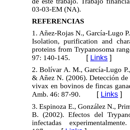
de este trabajo. Trabajo fina
03-03-EM (NA).
REFERENCIAS
1. Añez-Rojas N., García-Lugo P.
Isolation, purification and ch
proteins from Trypanosoma range
[
Links
]
97: 140-145.
2. Bolívar A. M., García-Lugo P.
& Añez N. (2006). Detección de 
vivax en bovinos de fincas gana
[
Links
]
Amb. 46: 87-90.
3. Espinoza E., González N., Pri
B. (2002). Efectos del Trypan
infectadas experimentalmen