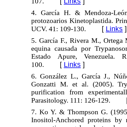
[
Links
]
107.
4. García H. & Mendoza-León 
protozoarios Kinetoplastida. Prin
[
Links
]
UCV. 41: 109-130.
5. García F., Rivera M., Ortega
equina causada por Trypanoso
Estado Apure, Venezuela. 
[
Links
]
100.
6. González L., García J., Núñ
Gonzatti M. et al. (2005). T
purification from experimenta
Parasitology. 111: 126-129.
7. Ko Y. & Thompson G. (1995).
Inositol-Anchored proteins by 