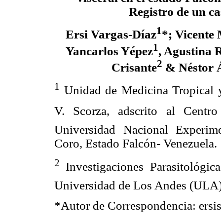
Registro de un ca
1
Ersi Vargas-Díaz
*; Vicente
1
Yancarlos Yépez
, Agustina 
2
Crisante
& Néstor 
1
Unidad de Medicina Tropical y 
V. Scorza, adscrito al Centr
Universidad Nacional Experim
Coro, Estado Falcón- Venezuela.
2
Investigaciones Parasitológicas
Universidad de Los Andes (ULA)
*Autor de Correspondencia: ers