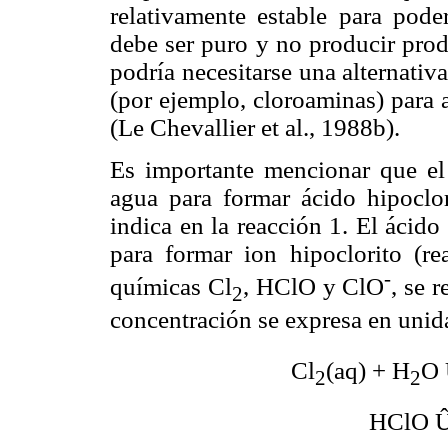
relativamente estable para poder
debe ser puro y no producir prod
podría necesitarse una alternativa
(por ejemplo, cloroaminas) para a
(Le Chevallier et al., 1988b).
Es importante mencionar que el 
agua para formar ácido hipoclo
indica en la reacción 1. El ácido
para formar ion hipoclorito (re
-
químicas Cl
, HClO y ClO
, se 
2
concentración se expresa en uni
Cl
(aq) + H
O
2
2
HClO