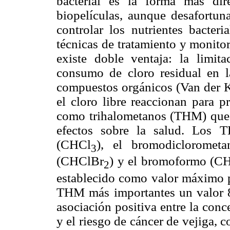
bacterial es la forma mas dir
biopelículas, aunque desafortuna
controlar los nutrientes bacteri
técnicas de tratamiento y monito
existe doble ventaja: la limit
consumo de cloro residual en la
compuestos orgánicos (Van der Ko
el cloro libre reaccionan para p
como trihalometanos (THM) que 
efectos sobre la salud. Los 
(CHCl
), el bromodicloromet
3
(CHClBr
) y el bromoformo (C
2
establecido como valor máximo pe
THM más importantes un valor 
asociación positiva entre la conc
y el riesgo de cáncer de vejiga,