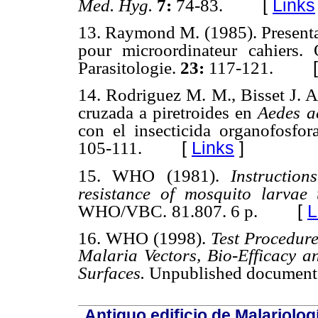
[
Links
Med. Hyg.
7:
74-83.
13. Raymond M. (1985). Presenta
pour microordinateur
cahiers.
Parasitologie.
23:
117-121.
14. Rodriguez M. M., Bisset J. A
cruzada a piretroides en
Aedes
a
con el
insecticida organofosfo
[
Links
]
105-111.
15. WHO (1981).
Instruction
resistance of mosquito larvae 
[
L
WHO/VBC.
81.807. 6 p.
16. WHO (1998).
Test Procedure
Malaria Vectors, Bio-Efficacy an
Surfaces.
Unpublished documen
Antiguo edificio de Malariolo