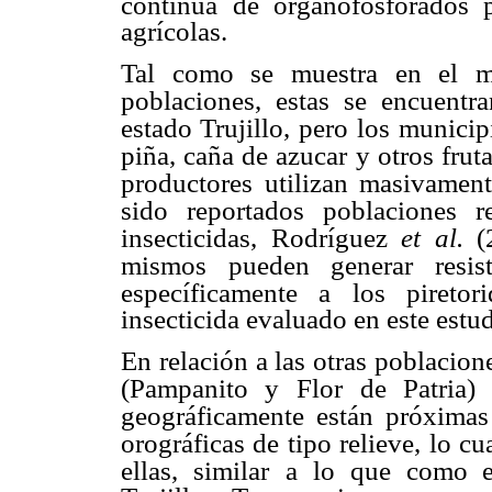
continua
de organofosforados p
agrícolas.
Tal como se muestra en el ma
poblaciones, estas se encuentr
estado Trujillo, pero
los municip
piña, caña de azucar y otros fru
productores utilizan masivamen
sido reportados
poblaciones r
insecticidas, Rodríguez
et al.
(
mismos pueden generar resist
específicamente a
los piretor
insecticida evaluado en este estud
En relación a las otras poblacion
(Pampanito y Flor
de Patria)
geográficamente están próximas
orográficas de tipo relieve, lo cu
ellas, similar
a lo que como es