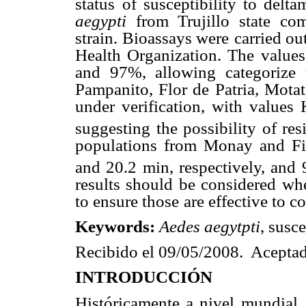
status
of susceptibility to delta
aegypti
from Trujillo state co
strain. Bioassays were
carried ou
Health Organization. The values
and 97%, allowing categorize 
Pampanito, Flor de
Patria, Mota
under verification, with values
suggesting the possibility of res
populations from
Monay and Fil
and 20.2 min, respectively, and
results should be considered wh
to ensure those
are effective to c
Keywords:
Aedes aegytpti
, susce
Recibido el 09/05/2008. Acepta
INTRODUCCIÓN
Históricamente a nivel mundial,