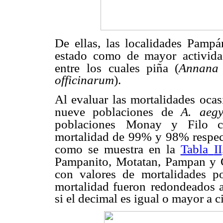
De ellas, las localidades Pamp
estado como de mayor
activid
entre
los cuales piña (
Annana 
officinarum
).
Al evaluar las mortalidades oca
nueve poblaciones de
A.
aeg
poblaciones
Monay y Filo co
mortalidad de 99% y 98% respec
como se muestra en la
Tabla
II
Pampanito,
Motatan, Pampan y C
con valores de mortalidades p
mortalidad fueron
redondeados a
si el decimal es igual o mayor a c