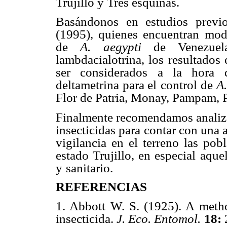
Trujillo y Tres esquinas.
Basándonos en estudios previo
(1995), quienes encuentran
mode
de
A.
aegypti
de Venezuel
lambdacialotrina, los resultados
ser considerados a la hora 
deltametrina para el
control de
A
Flor de Patria, Monay, Pampam, 
Finalmente recomendamos analiza
insecticidas para
contar con una a
vigilancia en el terreno las pob
estado Trujillo, en especial
aque
y
sanitario.
REFERENCIAS
1. Abbott W. S. (1925). A meth
insecticida.
J. Eco. Entomol.
18: