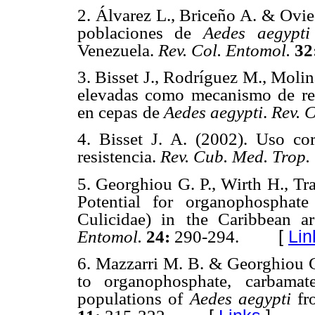
2. Álvarez L., Briceño A. & Ovi
poblaciones de
Aedes
aegypt
Venezuela.
Rev. Col. Entomol.
32
3. Bisset J., Rodríguez M., Moli
elevadas como mecanismo de
r
en cepas
de
Aedes aegypti
.
Rev. 
4. Bisset J. A. (2002). Uso cor
resistencia.
Rev. Cub. Med. Trop.
5. Georghiou G. P., Wirth H., T
Potential for organophosphate
Culicidae) in
the Caribbean a
[
Lin
Entomol.
24:
290-294.
6. Mazzarri M. B. & Georghiou G
to organophosphate,
carbamat
populations of
Aedes aegypti
fr