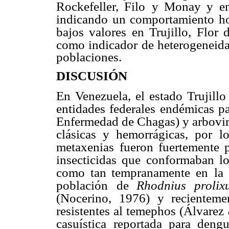
Rockefeller, Filo
y Monay y en 
indicando un comportamiento h
bajos valores en Trujillo, Flor 
como indicador
de heterogeneida
poblaciones.
DISCUSIÓN
En Venezuela, el estado Trujillo
entidades federales
endémicas pa
Enfermedad de Chagas) y arbovi
clásicas y hemorrágicas, por
l
metaxenias
fueron fuertemente p
insecticidas que conformaban l
como tan tempranamente en
la
población
de
Rhodnius proli
(Nocerino, 1976) y recienteme
resistentes al temephos (Álvarez
casuística
reportada para deng