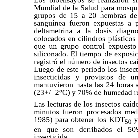
Mundial de la Salud
para mosqu
grupos de 15 a 20 hembras de
sanguínea fueron expuestas a p
deltametrina a la dosis
diagn
colocados
en cilindros plástico
que un grupo control expuesto
siliconado. El tiempo
de exposic
registró el número de insectos caí
Luego de este periodo los insec
insecticidas
y provistos de un
mantuvieron hasta las 24 horas 
(23+/- 2°C) y 70% de
humedad rel
Las lecturas de los insectos caíd
minutos fueron
procesados med
1985) para obtener los KDT
y
50
en que son derribados el 
insecticida.