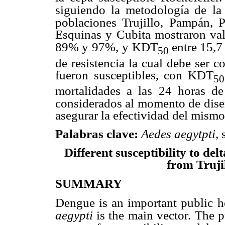
siguiendo la metodología de
la
poblaciones Trujillo, Pampán, P
Esquinas y Cubita mostraron val
89% y 97%,
y KDT
entre 15,7
50
de resistencia la cual debe ser c
fueron susceptibles, con KDT
50
mortalidades a las 24 horas d
considerados al momento de
dise
asegurar la efectividad del mismo
Palabras clave:
Aedes aegytpti
, 
Different susceptibility to del
from Trujil
SUMMARY
Dengue is an important public h
aegypti
is the main vector.
The p