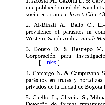
1. Acosta M., Cazorla D. & Garve
una población rural del Estado Fa
socio-económico.
Invest. Clín.
43
2. Al-Binali A., Bello C., E
prevalence of parasites in co
Western, Saudi Arabia.
Saudi Me
3. Botero D. & Restrepo M.
Corporación para Investigaci
[
Links
]
4. Camargo N. & Campuzano S. 
parásitos en frutas y hortaliza
privados de la ciudad de Bogota
5. Coelho L., Oliveira S., Mil
Detecção de formas transmissí