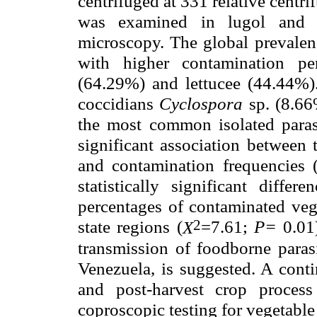
centrifuged at 331 relative centr
was examined in lugol and K
microscopy. The global prevalen
with higher contamination pe
(64.29%) and lettucee (44.44%
coccidians
Cyclospora
sp. (8.6
the most common isolated parasi
significant association between 
and contamination frequencies 
statistically significant diff
percentages of contaminated ve
2
state regions (
=7.61;
P=
0.01
X
transmission of foodborne parasi
Venezuela, is suggested. A conti
and post-harvest crop proces
coproscopic testing for vegetabl