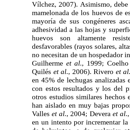
Vílchez, 2007). Asimismo, debe t
mamelonada de los huevos de est
mayoría de sus congéneres asc
adhesividad a las hojas y superfic
huevos son altamente resist
desfavorables (rayos solares, alt
no necesitan de un hospedador in
Guilherme
et al.
, 1999; Coelh
Quilés
et al.
, 2006). Rivero
et al
en 45% de lechugas analizadas e
con estos resultados y los del p
otros estudios similares hechos
han aislado en muy bajas propor
Valles
et al.
, 2004; Devera
et al.
en un intento por incrementar la