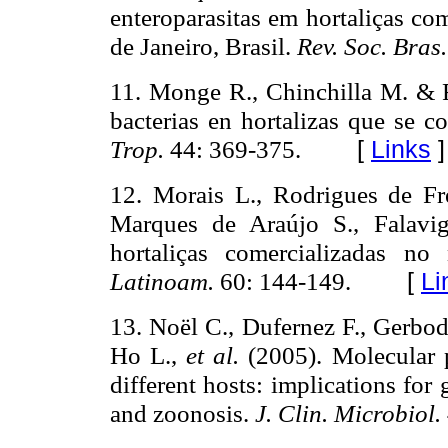
enteroparasitas em hortaliças co
de Janeiro, Brasil.
Rev. Soc. Bras
11. Monge R., Chinchilla M. & R
bacterias en hortalizas que
se c
Trop.
44: 369-375.
[
Links
]
12. Morais L., Rodrigues de Fr
Marques de Araújo S., Falavi
hortaliças comercializadas no
Latinoam.
60: 144-149.
[
Li
13. Noël C., Dufernez F., Gerbod
Ho L.,
et al.
(2005). Molecular
different hosts: implications for g
and zoonosis.
J. Clin. Microbiol.