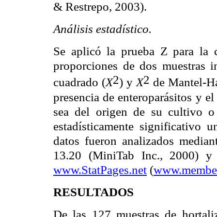
& Restrepo, 2003).
Análisis estadístico.
Se aplicó la prueba Z para la c
proporciones de dos muestras in
2
2
cuadrado (
) y
de Mantel-Hae
X
X
presencia de enteroparásitos y el
sea del origen de su cultivo o
estadísticamente significativo 
datos fueron analizados median
13.20 (MiniTab Inc., 2000) y 
www.StatPages.net
(
www.members
RESULTADOS
De las 127 muestras de hortali