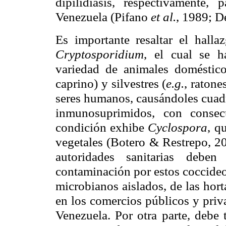
dipilidiasis, respectivamente,
Venezuela (Pifano
et al.
, 1989; D
Es importante resaltar el halla
Cryptosporidium
, el cual se 
variedad de animales doméstico
caprino) y silvestres (
e.g.
, ratones
seres humanos, causándoles cuadr
inmunosuprimidos, con consecu
condición exhibe
Cyclospora
, q
vegetales (Botero & Restrepo, 
autoridades sanitarias debe
contaminación por estos coccideo
microbianos aislados, de las hor
en los comercios públicos y priv
Venezuela. Por otra parte, debe 