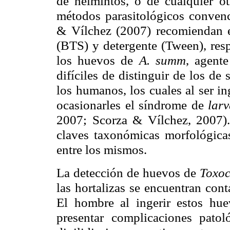
de helmintos, o de cualquier otr
métodos parasitológicos convenc
& Vílchez (2007) recomiendan em
(BTS) y detergente (Tween), res
los huevos de
A. summ
, agente
difíciles de distinguir de los de
los humanos, los cuales al ser i
ocasionarles el síndrome de
lar
2007; Scorza & Vílchez, 2007). 
claves taxonómicas morfológicas
entre los mismos.
La detección de huevos de
Toxo
las hortalizas se encuentran con
El hombre al ingerir estos hu
presentar complicaciones pa