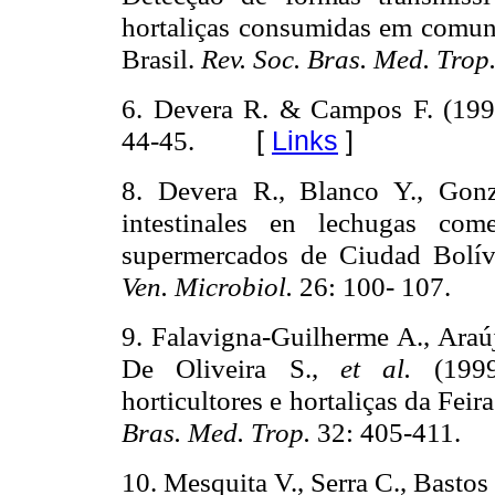
hortaliças consumidas em comuni
Brasil.
Rev. Soc. Bras. Med. Trop
6. Devera R. & Campos F. (1998
44-45.
[
Links
]
8. Devera R., Blanco Y., Gonz
intestinales en lechugas com
supermercados de Ciudad Bolív
Ven. Microbiol.
26: 100- 107.
Falavigna-Guilherme A., Araúj
9.
De Oliveira S.,
et al.
(199
horticultores e hortaliças da Fei
Bras. Med. Trop.
32: 405-411.
Mesquita V., Serra C., Basto
10.