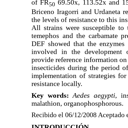
of FR
69.50x, 113.52x and 150
50
Briceno Iragorri and Urdaneta re
the levels of resistance to this i
All strains were susceptible to
temephos and the carbamate pr
DEF showed that the enzymes i
involved in the development o
provide reference information on
insecticides during the period o
implementation of strategies fo
resistance locally.
Key words:
Aedes aegypti
, in
malathion, organophosphorous.
Recibido el 06/12/2008 Aceptado 
INTRODUCCIÓN