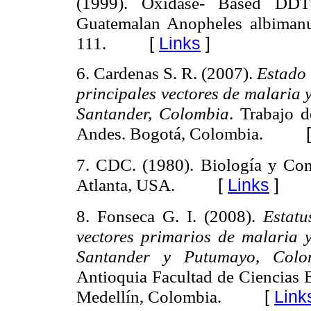
(1999). Oxidase- Based DDT
Guatemalan Anopheles albiman
111.
[
Links
]
6. Cardenas S. R. (2007).
Estado 
principales vectores de malaria 
Santander, Colombia
. Trabajo 
Andes. Bogotá, Colombia.
7. CDC. (1980). Biología y Con
Atlanta, USA.
[
Links
]
8. Fonseca G. I. (2008).
Estatu
vectores primarios de malaria 
Santander y Putumayo, Col
Antioquia Facultad de Ciencias E
Medellín, Colombia.
[
Link