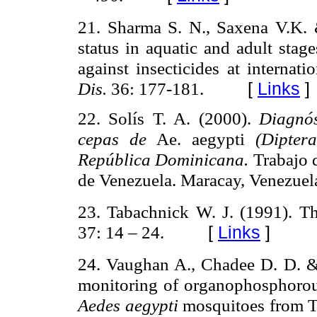
21. Sharma S. N., Saxena V.K. &
status in aquatic and adult stag
against insecticides at internati
Dis.
36: 177-181.
[
Links
]
22. Solís T. A. (2000).
Diagnós
cepas de
Ae. aegypti
(Dipter
República Dominicana.
Trabajo 
de Venezuela. Maracay, Venezuel
23. Tabachnick W. J. (1991). 
37: 14 – 24.
[
Links
]
24. Vaughan A., Chadee D. D. &
monitoring of organophosphorous
Aedes aegypti
mosquitoes from T