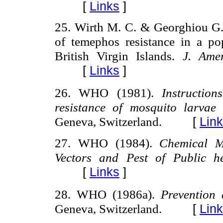
[
Links
]
25. Wirth M. C. & Georghiou G. P
of temephos resistance in a p
British Virgin Islands.
J. Ame
[
Links
]
26. WHO (1981).
Instruction
resistance of mosquito larvae 
Geneva, Switzerland.
[
Lin
27. WHO (1984).
Chemical M
Vectors and Pest of Public h
[
Links
]
28. WHO (1986a).
Prevention 
Geneva, Switzerland.
[
Lin