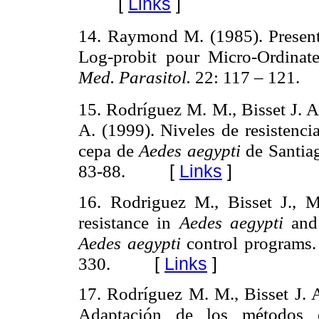
[
Links
]
14. Raymond M. (1985). Present
Log-probit pour Micro-Ordinat
Med. Parasitol.
22: 117 – 121.
15. Rodríguez M. M., Bisset J. A
A. (1999). Niveles de resistenci
cepa de
Aedes aegypti
de Santia
83-88.
[
Links
]
16. Rodriguez M., Bisset J., 
resistance in
Aedes aegypti
an
Aedes aegypti
control programs
330.
[
Links
]
17. Rodríguez M. M., Bisset J. 
Adaptación de los métodos e