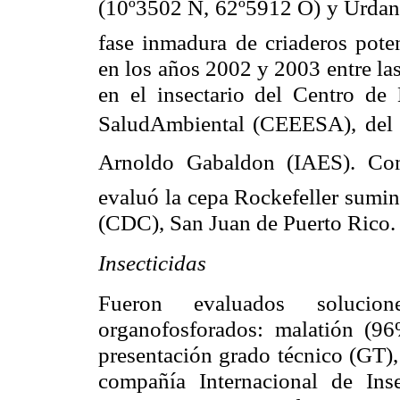
(10º3502 N, 62º5912 O) y Urda
fase inmadura de criaderos poten
en los años 2002 y 2003 entre la
en el insectario del Centro d
SaludAmbiental (CEEESA), del In
Arnoldo Gabaldon (IAES). Com
evaluó la cepa Rockefeller sumin
(CDC), San Juan de Puerto Rico.
Insecticidas
Fueron evaluados solucion
organofosforados: malatión (96
presentación grado técnico (GT),
compañía Internacional de Ins