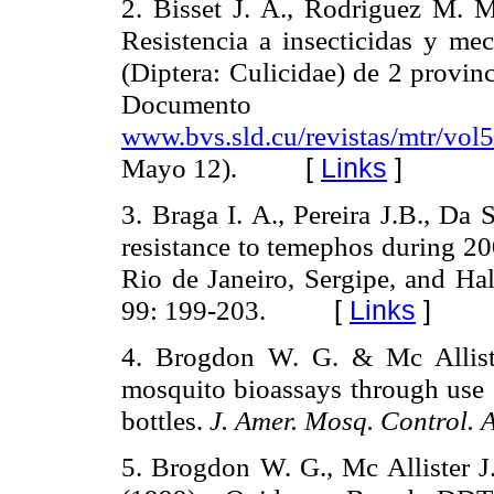
2. Bisset J. A., Rodriguez M. 
Resistencia a insecticidas y me
(Diptera: Culicidae) de 2 provin
Document
www.bvs.sld.cu/revistas/mtr/vol
Mayo 12).
[
Links
]
3. Braga I. A., Pereira J.B., Da
resistance to temephos during 200
Rio de Janeiro, Sergipe, and Ha
99: 199-203.
[
Links
]
4. Brogdon W. G. & Mc Allister
mosquito bioassays through use o
bottles.
J. Amer. Mosq. Control. 
5. Brogdon W. G., Mc Allister 