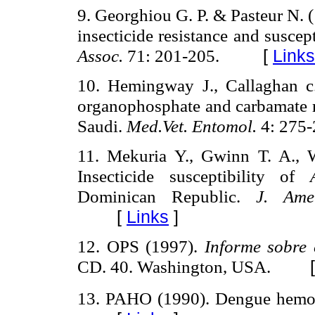
9. Georghiou G. P. & Pasteur N. (
insecticide resistance and susce
Assoc.
71: 201-205.
[
Links
10. Hemingway J., Callaghan 
organophosphate and carbamate r
Saudi.
Med.Vet. Entomol.
4: 275
11. Mekuria Y., Gwinn T. A., 
Insecticide susceptibility of
Dominican Republic.
J. Ame
[
Links
]
12. OPS (1997).
Informe sobre 
CD. 40. Washington, USA.
PAHO (1990). Dengue hemor
13.