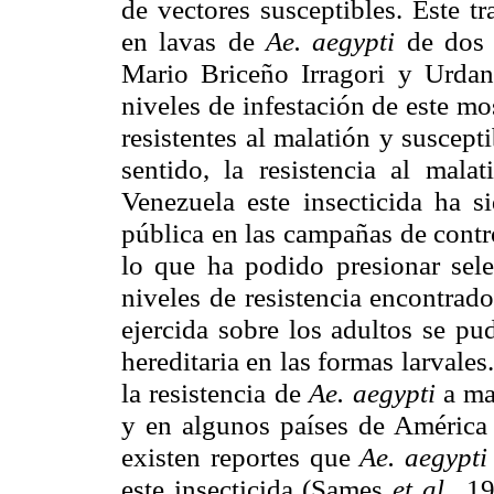
de vectores susceptibles. Este t
en lavas de
Ae. aegypti
de dos 
Mario Briceño Irragori y Urdan
niveles de infestación de este m
resistentes al malatión y suscepti
sentido, la resistencia al mal
Venezuela este insecticida ha s
pública en las campañas de contro
lo que ha podido presionar sele
niveles de resistencia encontrad
ejercida sobre los adultos se pu
hereditaria en las formas larvale
la resistencia de
Ae. aegypti
a ma
y en algunos países de América 
existen reportes que
Ae. aegypt
este insecticida (Sames
et al.
, 1