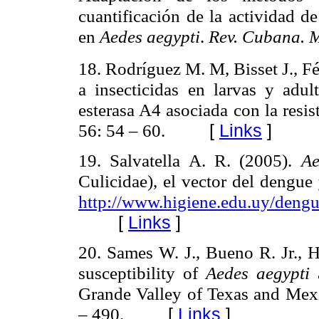
cuantificación de la actividad d
en
Aedes aegypti
.
Rev. Cubana. 
18. Rodríguez M. M, Bisset J., F
a insecticidas en larvas y adu
esterasa A4 asociada con la resis
56: 54 – 60.
[
Links
]
19. Salvatella A. R. (2005).
Ae
Culicidae), el vector del dengue
http://www.higiene.edu.uy/deng
[
Links
]
. Sames W. J., Bueno R. Jr., H
20
susceptibility of
Aedes aegypti
Grande Valley of Texas and Mex
– 490.
[
Links
]