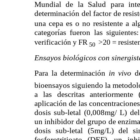
Mundial de la Salud para inter
determinación del factor de resis
una cepa es o no resistente a al
categorías fueron las
siguientes
verificación y FR
>20 =
resiste
50
nsayos biológicos con sinergist
E
Para la determinación
in vivo
d
bioensayos siguiendo la
metodolo
a las descritas anteriorment
aplicación de las concentraciones
dosis sub-letal (0,008mg/ L) del
un inhibidor del grupo de enzima
dosis sub-letal (5mg/L) del si
fosforotritioato (DEF), un in