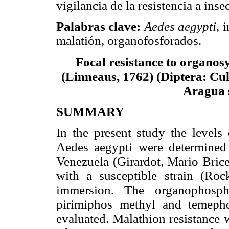
vigilancia de la resistencia a insec
Palabras clave:
Aedes aegypti
, 
malatión, organofosforados.
Focal resistance to organosy
(Linneaus, 1762) (Diptera: Culi
Aragua s
SUMMARY
In the present study the levels 
Aedes aegypti were determined i
Venezuela (Girardot, Mario Brice
with a susceptible strain (Ro
immersion. The organophospho
pirimiphos methyl and temeph
evaluated. Malathion resistance w