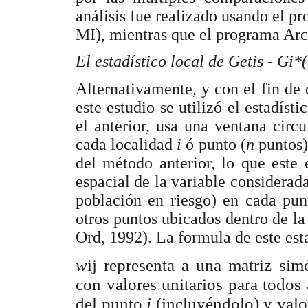
análisis fue realizado usando el p
MI), mientras que el programa ArcG
El estadístico local de Getis - Gi*(
Alternativamente, y con el fin de d
este estudio se utilizó el estadíst
el anterior, usa una ventana circu
cada localidad
i
ó punto (
n
puntos)
del método anterior, lo que este 
espacial de la variable considerada
población en riesgo) en cada pu
otros puntos ubicados dentro de la
Ord, 1992). La formula de este esta
w
ij representa a una matriz sim
con valores unitarios para todos
del punto
i
(incluyéndolo) y valo