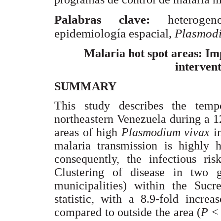
Palabras clave:
heteroge
epidemiología espacial,
Plasmodi
Malaria hot spot areas: Imp
interven
SUMMARY
This study describes the temp
northeastern Venezuela during a 12
areas of high
Plasmodium vivax
i
malaria transmission is highly h
consequently, the infectious ri
Clustering of disease in two g
municipalities) within the Sucr
statistic, with a 8.9-fold increa
compared to outside the area (
P
<