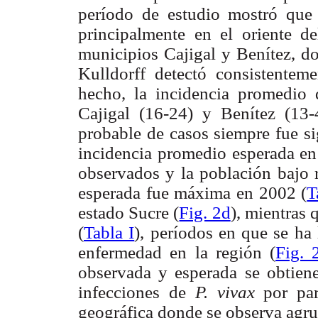
período de estudio mostró que 
principalmente en el oriente de
municipios Cajigal y Benítez, do
Kulldorff detectó consistentem
hecho, la incidencia promedio 
Cajigal (16-24) y Benítez (13
probable
de casos siempre fue s
incidencia promedio esperada en
observados y la población bajo r
esperada fue máxima en 2002 (
T
estado Sucre (
Fig. 2d
), mientras
(
Tabla I
), períodos en que se ha 
enfermedad en la región (
Fig. 
observada y esperada se obtiene
infecciones de
P. vivax
por pa
geográfica donde se observa agru