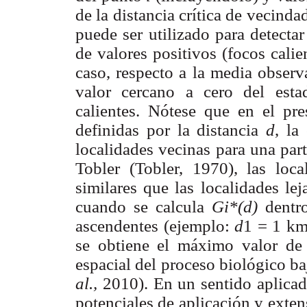
de la distancia crítica de vecinda
puede ser utilizado para detecta
de valores positivos (focos calien
caso, respecto a la media observ
valor cercano a cero del estad
calientes. Nótese que en el pre
definidas por la distancia
d
, la
localidades vecinas para una par
Tobler (Tobler, 1970), las loc
similares que las localidades le
cuando se calcula
Gi*(d)
dentr
ascendentes (ejemplo:
d
1 = 1 k
se obtiene el máximo valor d
espacial del proceso biológico ba
al.,
2010). En un sentido aplicado
potenciales de aplicación y exte