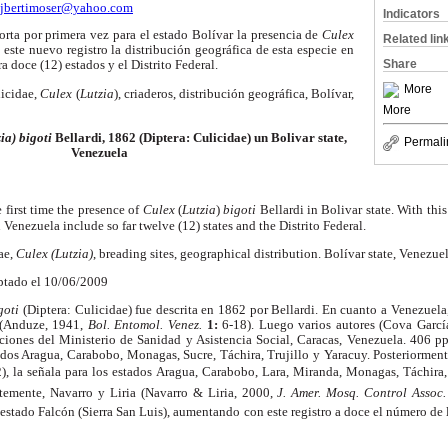
jbertimoser@yahoo.com
Indicators
porta por primera vez para el estado Bolívar la presencia de
Culex
Related lin
 este nuevo registro la distribución geográfica de esta especie en
Share
 doce (12) estados y el Distrito Federal.
More
licidae,
Culex
(
Lutzia
), criaderos, distribución geográfica, Bolívar,
More
ia) bigoti
Bellardi, 1862 (Diptera: Culicidae) un Bolivar state,
Permali
Venezuela
e first time the presence of
Culex
(
Lutzia
)
bigoti
Bellardi in Bolivar state. With thi
n Venezuela include so far twelve (12) states and the Distrito Federal.
ae,
Culex (Lutzia)
, breading sites, geographical distribution. Bolívar state, Venezuel
ptado el 10/06/2009
goti
(Diptera: Culicidae) fue descrita en 1862 por Bellardi. En cuanto a Venezuela
s (Anduze, 1941,
Bol. Entomol. Venez.
1:
6-18). Luego varios autores (Cova Garc
ciones del Ministerio de Sanidad y Asistencia Social, Caracas, Venezuela. 406 pp.
tados Aragua, Carabobo, Monagas, Sucre, Táchira, Trujillo y Yaracuy. Posteriorment
2), la señala para los estados Aragua, Carabobo, Lara, Miranda, Monagas, Táchira, 
ntemente, Navarro y Liria (Navarro & Liria, 2000,
J. Amer. Mosq. Control Assoc
 estado Falcón (Sierra San Luis), aumentando con este registro a doce el número de 