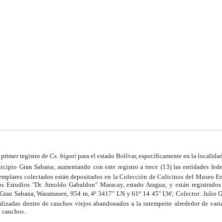
l primer registro de
Cx. bigoti
para el estado Bolívar, específicamente en la localid
icipio Gran Sabana; aumentando con este registro a trece (13) las entidades fed
ejemplares colectados están depositados en la Colección de Culicinos del Museo 
tos Estudios "Dr. Arnoldo Gabaldon" Maracay, estado Aragua; y están registrados
 Gran Sabana, Waramasen, 954 m, 4º 3417" LN y 61º 14 45" LW; Colector: Julio G
calizadas dentro de cauchos viejos abandonados a la intemperie alrededor de varia
n cauchos.