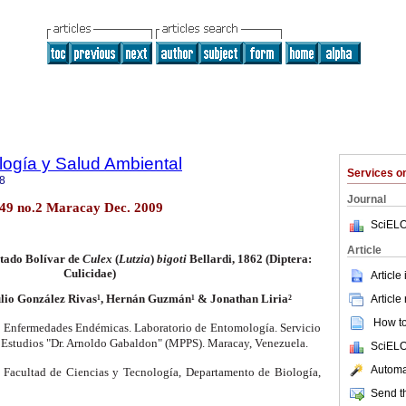
ología y Salud Ambiental
Services 
8
Journal
.49 no.2 Maracay Dec. 2009
SciELO
Article
stado Bolívar de
Culex
(
Lutzia
)
bigoti
Bellardi, 1862 (Diptera:
Culicidae)
Article
Article
Julio González Rivas¹, Hernán Guzmán¹ & Jonathan Liria²
How to 
n Enfermedades Endémicas. Laboratorio de Entomología. Servicio
 Estudios "Dr. Arnoldo Gabaldon" (MPPS). Maracay, Venezuela.
SciELO
Automat
 Facultad de Ciencias y
Tecnología, Departamento de Biología,
Send th