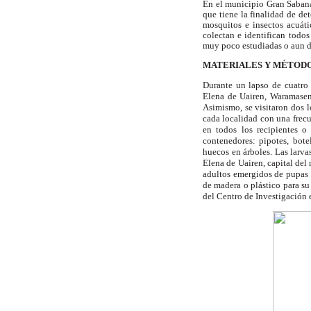
En el municipio Gran Sabana 
que tiene la finalidad de de
mosquitos e insectos acuáti
colectan e identifican todos
muy poco estudiadas o aun des
MATERIALES Y MÉTOD
Durante un lapso de cuatro 
Elena de Uairen, Waramasen,
Asimismo, se visitaron dos 
cada localidad con una frecu
en todos los recipientes o
contenedores: pipotes, botel
huecos en árboles. Las larva
Elena de Uairen, capital del
adultos emergidos de pupas 
de madera o plástico para su
del Centro de Investigación