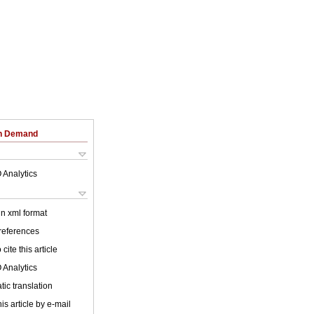
on Demand
 Analytics
 in xml format
 references
cite this article
 Analytics
ic translation
is article by e-mail