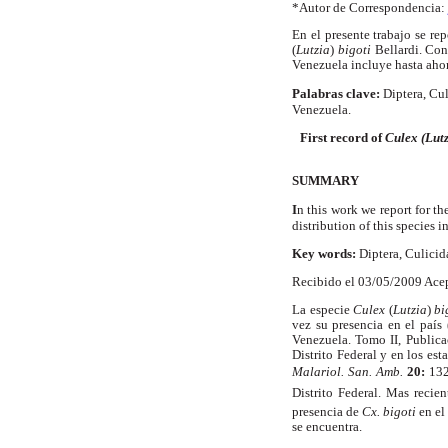
*Autor de Correspondencia:
En el presente trabajo se re
(
Lutzia
)
bigoti
Bellardi. Con
Venezuela incluye hasta ahora
Palabras clave:
Diptera, Cu
Venezuela.
First record of
Culex (Lutz
SUMMARY
I
n this work we report for th
distribution of this species i
Key words:
Diptera, Culicid
Recibido el 03/05/2009 Ace
La especie
Culex
(
Lutzia
)
bi
vez su presencia en el paí
Venezuela. Tomo II, Publica
Distrito Federal y en los es
Malariol. San. Amb.
20:
13
Distrito Federal. Mas recie
presencia de
Cx. bigoti
en el
se encuentra.