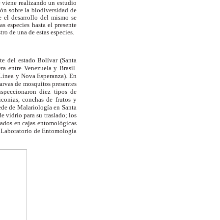
e viene realizando un estudio
ón sobre la biodiversidad de
e el desarrollo del mismo se
as especies hasta el presente
tro de una de estas especies.
te del estado Bolívar (Santa
ra entre Venezuela y Brasil.
 Línea y Nova Esperanza). En
larvas de mosquitos presentes
nspeccionaron diez tipos de
liconias, conchas de frutos y
 sede de Malariología en
Santa
 vidrio para su traslado; los
cados en cajas entomológicas
al Laboratorio de Entomología