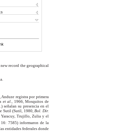
ks
nk
s new record the geographical
a.
, Anduze registra por primera
ía
et al.
, 1966, Mosquitos de
) señalan su presencia en el
e Sutil (Sutil, 1980,
Bol. Dir.
Yaracuy, Trujillo, Zulia y el
.
16: 7585) informaron de la
las entidades federales donde