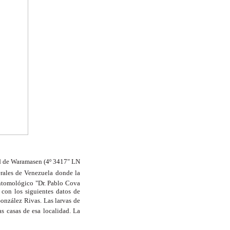
ad de Waramasen (4º 3417" LN
erales de Venezuela donde la
Entomológico "Dr. Pablo Cova
 con los siguientes datos de
onzález Rivas. Las larvas de
s casas de esa localidad. La