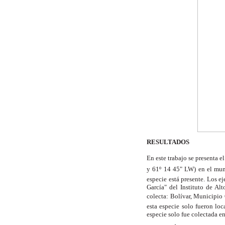
RESULTADOS
En este trabajo se presenta e
y 61º 14 45" LW) en el mun
especie está presente. Los 
García" del Instituto de Al
colecta: Bolívar, Municipio
esta especie solo fueron lo
especie solo fue colectada e