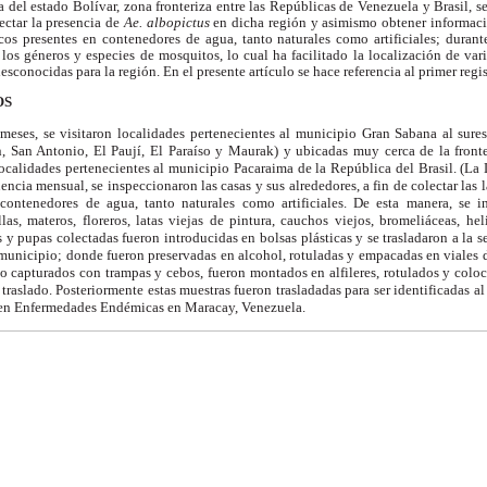
del estado Bolívar, zona fronteriza entre las Repúblicas de Venezuela y Brasil, s
tectar la presencia de
Ae. albopictus
en dicha región y asimismo obtener informaci
cos presentes en contenedores de agua, tanto naturales como artificiales; durant
 los géneros y especies de mosquitos, lo cual ha facilitado la localización de vari
conocidas para la región. En el presente artículo se hace referencia al primer regis
OS
meses, se visitaron localidades pertenecientes al municipio Gran Sabana al sures
 San Antonio, El Paují, El Paraíso y Maurak) y ubicadas muy cerca de la fronte
localidades pertenecientes al municipio Pacaraima de la República del Brasil. (La
encia mensual, se inspeccionaron las casas y sus alrededores, a fin de colectar las 
 contenedores de agua, tanto naturales como artificiales. De esta manera, se i
las, materos, floreros, latas viejas de pintura, cauchos viejos, bromeliáceas, he
s y pupas colectadas fueron introducidas en bolsas plásticas y se trasladaron a la
 municipio; donde fueron preservadas en alcohol, rotuladas y empacadas en viales de
o capturados con trampas y cebos, fueron montados en alfileres, rotulados y colo
 traslado. Posteriormente estas muestras fueron trasladadas para ser identificadas 
 en Enfermedades Endémicas en Maracay, Venezuela.