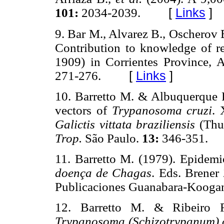
101:
2034-2039.
[
Links
]
9. Bar M., Alvarez B., Oscherov 
Contribution to knowledge of r
1909) in Corrientes Province, 
271-276.
[
Links
]
10. Barretto M. & Albuquerque R
vectors of
Trypanosoma cruzi
. 
Galictis vittata braziliensis
(Thu
Trop.
São Paulo.
13:
346-351.
11. Barretto M. (1979). Epidem
doença de Chagas
. Eds. Brener
Publicaciones Guanabara-Koogan,
12. Barretto M. & Ribeiro R.
Trypanosoma (Schizotrypanum) 