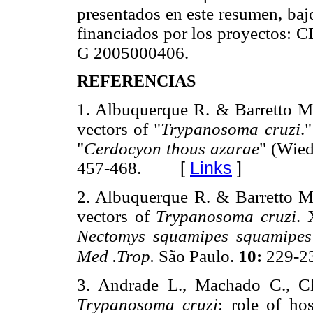
presentados en este resumen, bajo
financiados por los proyectos
G 2005000406.
REFERENCIAS
1. Albuquerque R. & Barretto M.
vectors of "
Trypanosoma cruzi
.
"
Cerdocyon thous azarae
" (Wied
457-468.
[
Links
]
2. Albuquerque R. & Barretto M
vectors of
Trypanosoma cruzi
. 
Nectomys squamipes squamipe
Med .Trop.
São Paulo.
10:
229-2
3. Andrade L., Machado C., C
Trypanosoma cruzi
: role of ho