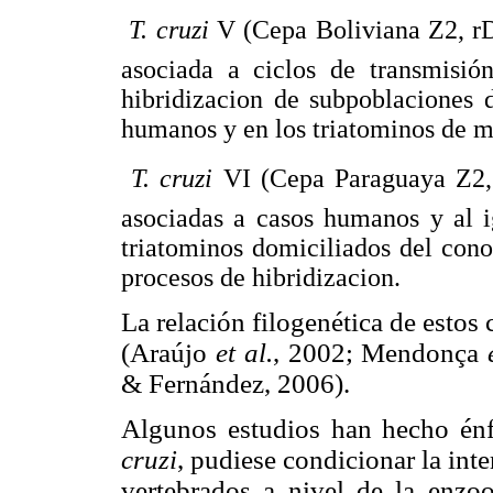

T. cruzi
V (Cepa Boliviana Z2, r
asociada a ciclos de transmisió
hibridizacion de subpoblaciones d
humanos y en los triatominos de 

T. cruzi
VI (Cepa Paraguaya Z2
asociadas a casos humanos y al i
triatominos domiciliados del cono
procesos de hibridizacion.
La relación filogenética de estos
(Araújo
et al.
, 2002; Mendonça
& Fernández, 2006).
Algunos estudios han hecho énf
cruzi
, pudiese condicionar la int
vertebrados a nivel de la enzoo