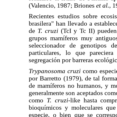
(Valencio, 1987; Briones
et al.
, 
Recientes estudios sobre ecos
brasilera" han llevado a estable
de
T. cruzi
(TcI y Tc II) pueden
grupos mamíferos muy antiguos
seleccionador de genotipos d
particulares, lo que parecie
segregación por barreras ecológi
Trypanosoma cruzi
como especie
por Barretto (1979), de tal form
de mamíferos no humanos, y mo
generalmente son aceptados como
como
T. cruzi
-like hasta compr
bioquímicos y moleculares que 
especie, o bien que se corresp