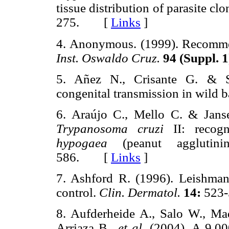
tissue distribution of parasite cl
275. [
Links
]
4. Anonymous. (1999). Recommen
Inst. Oswaldo Cruz.
94 (Suppl. 1
5. Añez N., Crisante G. & 
congenital transmission in wild b
6. Araújo C., Mello C. & Jans
Trypanosoma cruzi
II: recog
hypogaea
(peanut agglutin
586. [
Links
]
7. Ashford R. (1996). Leishmania
control.
Clin. Dermatol.
14:
523-
8. Aufderheide A., Salo W., Madd
Arriaza B.,
et al.
(2004). A 9,00