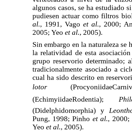
algunos casos, se ha estudiado si
pudiesen actuar como filtros bi
al.
, 1991, Vago
et al.
, 2000; A
2005; Yeo
et al.
, 2005).
Sin embargo en la naturaleza se 
la relatividad de esta asociación
grupo reservorio determinado; 
tradicionalmente asociado a cic
cual ha sido descrito en reservor
lotor
(ProcyoniidaeC
(EchimyiidaeRodentia);
Phi
(Didelphidomorphia) y
Leonth
Pung, 1998; Pinho
et al.
, 2000;
Yeo
et al.
, 2005).