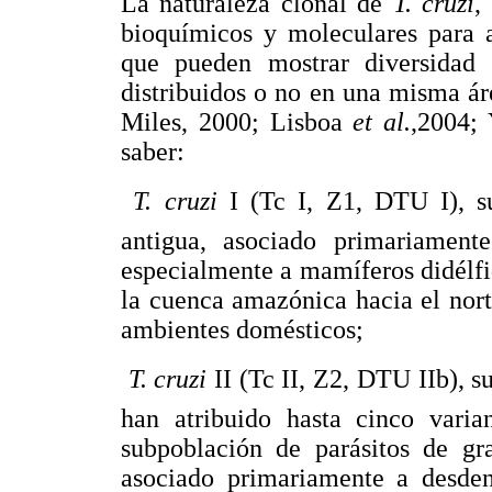
La naturaleza clonal de
T. cruzi
,
bioquímicos y moleculares para a
que pueden mostrar diversidad 
distribuidos o no en una misma á
Miles, 2000; Lisboa
et al.
,2004;
saber:

T. cruzi
I (Tc I, Z1, DTU I), 
antigua, asociado primariamente
especialmente a mamíferos didélfi
la cuenca amazónica hacia el nor
ambientes domésticos;

T. cruzi
II (Tc II, Z2, DTU IIb), 
han atribuido hasta cinco varia
subpoblación de parásitos de g
asociado primariamente a desden