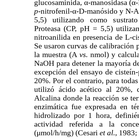
glucosaminida, α-manosidasa (α-
p
-nitrofenil-α-D-manósido y N-
5,5) utilizando como sustra
Proteasa (CP, pH = 5,5) utiliza
nitroanilida en presencia de L-c
Se usaron curvas de calibración p
la muestra (A
vs.
nmol) y calcula
NaOH para detener la mayoría de 
excepción del ensayo de cisteín-
20%. Por el contrario, para todas
utilizó ácido acético al 20%,
Alcalina donde la reacción se t
enzimática fue expresada en t
hidrolizado por 1 hora, definié
actividad referida a la conc
(μmol/h/mg) (Cesari
et al.
, 1983;