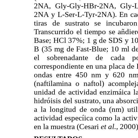
2NA, Gly-Gly-HBr-2NA, Gly-L
2NA y L-Ser-L-Tyr-2NA). En cad
tiras de sustrato se incubar
Transcurrido el tiempo se añdier
Base; HCl 37%; 1 g de SDS y 10 m
B (35 mg de Fast-Blue; 10 ml de
el sobrenadante de cada po
correspondiente en una placa de 
ondas entre 450 nm y 620 nm 
(naftilamina o naftol) acomple
unidad de actividad enzimáica l
hidróisis del sustrato, una absor
a la longitud de onda (nm) util
actividad especíica como la activ
en la muestra (Cesari
et al.
, 2000)