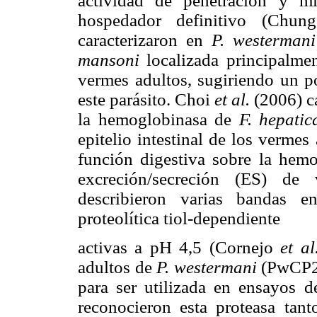
actividad de penetración y mi
hospedador definitivo (Chu
caracterizaron en
P. westerman
mansoni
localizada principalme
vermes adultos, sugiriendo un p
este parásito. Choi
et al.
(2006) c
la hemoglobinasa de
F. hepati
epitelio intestinal de los vermes
función digestiva sobre la hem
excreción/secreción (ES) d
describieron varias bandas 
proteolítica tiol-dependiente
activas a pH 4,5 (Cornejo
et a
adultos de
P. westermani
(PwCP2)
para ser utilizada en ensayos d
reconocieron esta proteasa tan