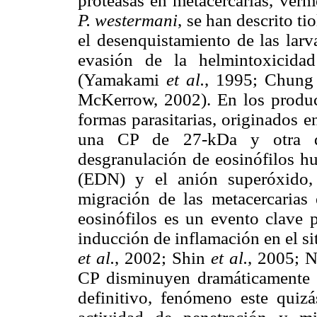
proteasas en metacercarias, verm
P. westermani
, se han descrito ti
el desenquistamiento de las larva
evasión de la helmintoxicida
(Yamakami
et al.
, 1995; Chun
McKerrow, 2002). En los product
formas parasitarias, originados en
una CP de 27-kDa y otra d
desgranulación de eosinófilos h
(EDN) y el anión superóxido, 
migración de las metacercarias 
eosinófilos es un evento clave p
inducción de inflamación en el s
et al.
, 2002; Shin
et al.
, 2005; 
CP disminuyen dramáticamente 
definitivo, fenómeno este quiz