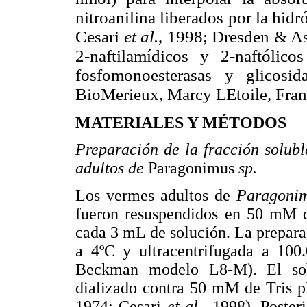
nitroanilina liberados por la hidró
Cesari
et al.
, 1998; Dresden & Asc
2-naftilamídicos y 2-naftólicos
fosfomonoesterasas y glico
BioMerieux, Marcy LEtoile, Fran
MATERIALES Y MÉTODOS
Preparación de la fracción solub
adultos de
Paragonimus
sp.
Los vermes adultos de
Paragoni
fueron resuspendidos en 50 mM de
cada 3 mL de solución. La prepar
a 4ºC y ultracentrifugada a 10
Beckman modelo L8-M). El sobr
dializado contra 50 mM de Tris p
1974; Cesari
et al.
, 1998). Poster