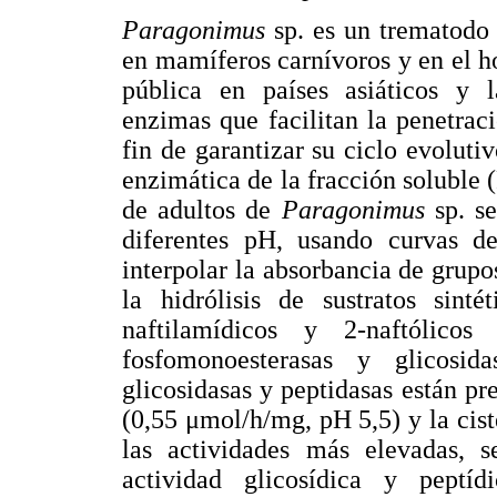
Paragonimus
sp. es un trematodo
en mamíferos carnívoros y en el 
pública en países asiáticos y 
enzimas que facilitan la penetrac
fin de garantizar su ciclo evoluti
enzimática de la fracción soluble
de adultos de
Paragonimus
sp. s
diferentes pH, usando curvas 
interpolar la absorbancia de grup
la hidrólisis de sustratos sinté
naftilamídicos y 2-naftólicos 
fosfomonoesterasas y glicosid
glicosidasas y peptidasas están p
(0,55 μmol/h/mg, pH 5,5) y la cis
las actividades más elevadas, s
actividad glicosídica y peptíd