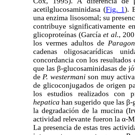
Cox, 1995). A diferencia de 
acetilglucosaminidasa (
Fig. 1
). 
una enzima lisosomal; su presenci
contribuye significativamente e
glicoproteínas (García
et al.
, 200
los vermes adultos de
Parago
cadenas oligosacarídicas uni
concordancia con los resultados
que las β-glucosaminidasas de j
de
P. westermani
son muy activa
de glicoconjugados de origen par
los estudios realizados con 
hepatica
han sugerido que las β
la degradación de la mucina (I
actividad relevante fueron la α-M
La presencia de estas tres activ