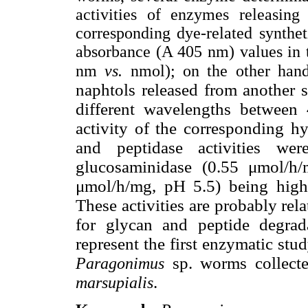
activities of enzymes releasing 
corresponding dye-related synthet
absorbance (A 405 nm) values in 
nm
vs.
nmol); on the other han
naphtols released from another s
different wavelengths betwee
activity of the corresponding h
and peptidase activities wer
glucosaminidase (0.55 μmol/h/
μmol/h/mg, pH 5.5) being higher
These activities are probably rel
for glycan and peptide degrada
represent the first enzymatic stu
sp. worms collec
Paragonimus
.
marsupialis