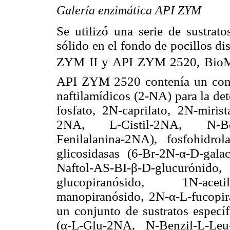
Galería enzimática API ZYM
Se utilizó una serie de sustrato
sólido en el fondo de pocillos dis
ZYM II y API ZYM 2520, BioMeri
API ZYM 2520 contenía un conju
naftilamídicos (2-NA) para la de
fosfato, 2N-caprilato, 2N-mirist
2NA, L-Cistil-2NA, N-Benz
Fenilalanina-2NA), fosfohidrola
glicosidasas (6-Br-2N-α-D-galac
Naftol-AS-BI-β-D-glucurónido,
glucopiranósido, 1N-aceti
manopiranósido, 2N-α-L-fucopir
un conjunto de sustratos específ
(α-L-Glu-2NA, N-Benzil-L-Le