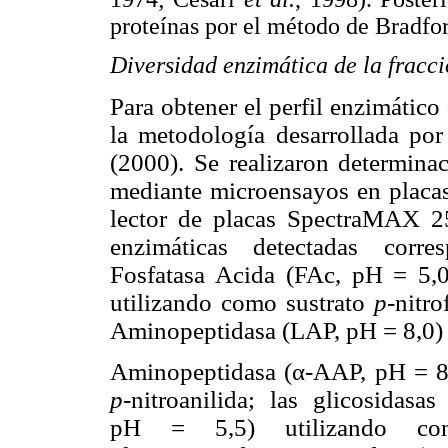
proteínas por el método de Bradfo
Diversidad enzimática de la fracc
Para obtener el perfil enzimátic
la metodología desarrollada p
(2000). Se realizaron determina
mediante microensayos en pla
lector de placas SpectraMAX 25
enzimáticas detectadas corre
Fosfatasa Acida (FAc, pH = 5,0
utilizando como sustrato
p
-nitr
Aminopeptidasa (LAP, pH = 8,0)
Aminopeptidasa (α-AAP, pH = 8,
p
-nitroanilida; las glicosidas
pH = 5,5) utilizando c