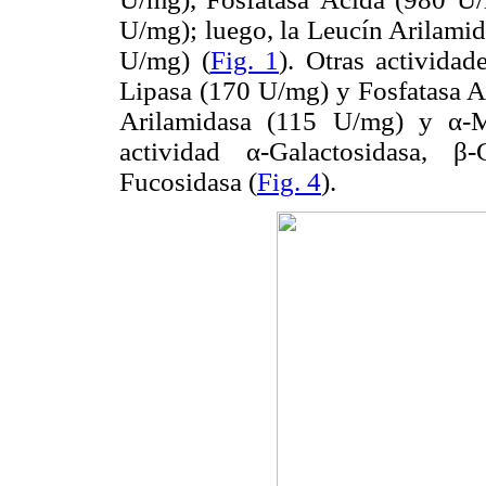
U/mg); luego, la Leucín Arilamid
U/mg) (
Fig. 1
). Otras actividad
Lipasa (170 U/mg) y Fosfatasa Al
Arilamidasa (115 U/mg) y α-M
actividad α-Galactosidasa, β
Fucosidasa (
Fig. 4
).