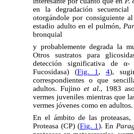
interesante por cuanto que en
P.
en la degradación secuencia
otorgándole por consiguiente a
estadio adulto en el pulmón,
Pa
bronquial
y probablemente degrada la muc
Otros sustratos para glicosi
detección significativa de α-
Fucosidasa) (
Fig. 1
,
4
), sug
correspondientes o que senci
adultos. Fujino
et al.
, 1983 aso
vermes juveniles mientras que la
vermes jóvenes como en adultos.
En el ámbito de las proteasas, 
Proteasa (CP) (
Fig. 1
). En
Para