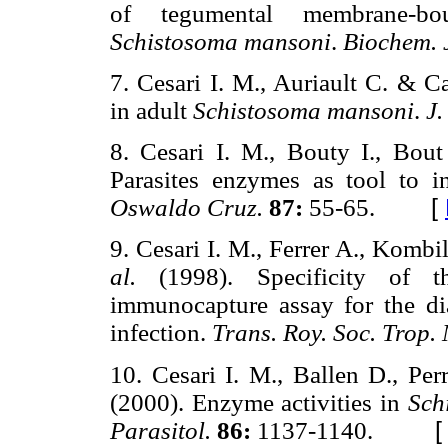
of tegumental membrane-bou
Schistosoma mansoni
.
Biochem. 
7.
Cesari I. M., Auriault C. & C
in adult
Schistosoma mansoni
.
J.
8.
Cesari I. M., Bouty I., Bo
Parasites enzymes as tool to 
Oswaldo Cruz.
87:
55-65.
[
9.
Cesari I. M., Ferrer A., Kombi
al.
(1998). Specificity of 
immunocapture assay for the d
infection.
Trans. Roy. Soc. Trop.
10.
Cesari I. M., Ballen D., Pe
(2000). Enzyme activities in
Sch
Parasitol.
86:
1137-1140.