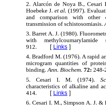
2.
Alarcón de Noya B., Cesari I
Hoebeke J.
et al.
(1997). Evalua
and comparison with other 
transmission of schistosomiasis.
3.
Barret A. J. (1980). Fluoromet
with methylcoumarylamide 
912.
[
Links
]
4
.
Bradford M. (1976). A rapid an
microgram quantities of protein
binding.
Ann. Biochem.
72:
248-
5.
Cesari I. M. (1974).
S
characteristics of alkaline and 
414.
[
Links
]
6.
Cesari I. M., Simpson A. J. & 