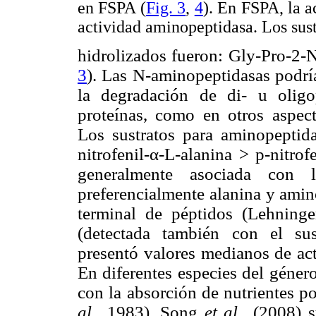
en FSPA (
Fig. 3
,
4
). En FSPA, la a
actividad aminopeptidasa. Los su
hidrolizados fueron: Gly-Pro-2
3
). Las N-aminopeptidasas podría
la degradación de di- u oligo
proteínas, como en otros aspect
Los sustratos para aminopeptid
nitrofenil-α-L-alanina > p-nitro
generalmente asociada con l
preferencialmente alanina y amin
terminal de péptidos (Lehning
(detectada también con el sus
presentó valores medianos de ac
En diferentes especies del géner
con la absorción de nutrientes p
al.
, 1983). Song
et al.
, (2008) 