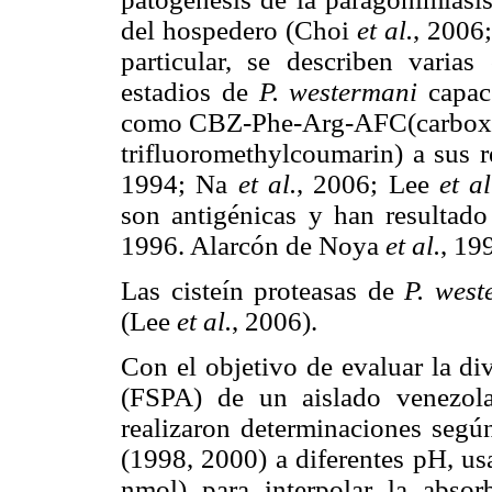
del hospedero (Choi
et al.
, 2006
particular, se describen varias 
estadios de
P. westermani
capac
como CBZ-Phe-Arg-AFC(carboxyb
trifluoromethylcoumarin) a sus
1994; Na
et al.
, 2006; Lee
et al
son antigénicas y han resultad
1996. Alarcón de Noya
et al.
, 19
Las cisteín proteasas de
P. wes
(Lee
et al.
, 2006).
Con el objetivo de evaluar la di
(FSPA) de un aislado venezo
realizaron determinaciones seg
(1998, 2000) a diferentes pH, u
nmol) para interpolar la abso