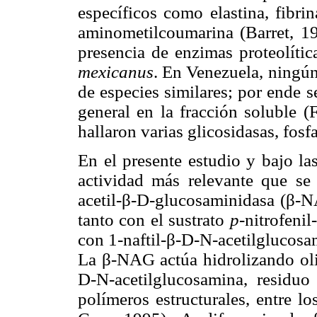
específicos como elastina, fibri
aminometilcoumarina (Barret, 1
presencia de enzimas proteolític
mexicanus
. En Venezuela, ningún
de especies similares; por ende s
general en la fracción soluble 
hallaron varias glicosidasas, fosf
En el presente estudio y bajo la
actividad más relevante que se
acetil-β-D-glucosaminidasa (β-NA
tanto con el sustrato
p
-nitrofeni
con 1-naftil-β-D-N-acetilglucos
La β-NAG actúa hidrolizando oli
D-N-acetilglucosamina, residu
polímeros estructurales, entre l