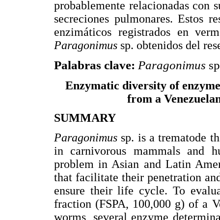
probablemente relacionadas con s
secreciones pulmonares. Estos re
enzimáticos registrados en ver
Paragonimus
sp. obtenidos del re
Palabras clave:
Paragonimus
sp
Enzymatic diversity of enzymes
from a Venezuelan
SUMMARY
Paragonimus
sp. is a trematode t
in carnivorous mammals and hu
problem in Asian and Latin Amer
that facilitate their penetration a
ensure their life cycle. To evalu
fraction (FSPA, 100,000 g) of a V
worms, several enzyme determinat