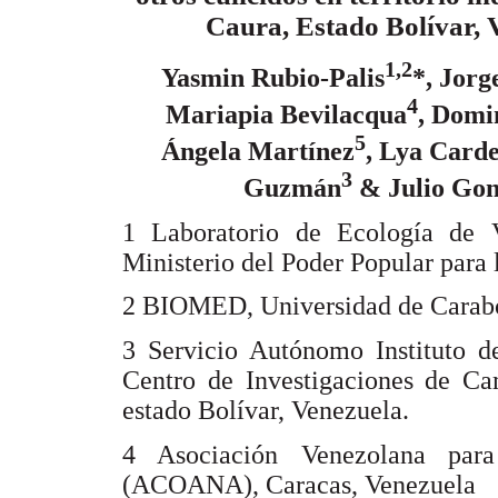
Caura, Estado Bolívar, 
1,2
Yasmin Rubio-Palis
*, Jorg
4
Mariapia Bevilacqua
, Domi
5
Ángela Martínez
, Lya Card
3
Guzmán
& Julio Gon
1 Laboratorio de Ecología de V
Ministerio del Poder Popular para 
2 BIOMED, Universidad de Carabo
3 Servicio Autónomo Instituto d
Centro de Investigaciones de C
estado Bolívar, Venezuela.
4 Asociación Venezolana para
(ACOANA), Caracas, Venezuela