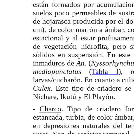
están formados por acumulacion
suelos poco permeables de sustra
de hojarasca producida por el d
cm), de color marrón a ámbar, c
estacional y al estar profusamen
de vegetación hidrofita, pero s
sólidos en suspensión. En este 
inmaduros de
An.
(
Nyssorhynchu
mediopunctatus
(
Tabla I
), 
larvas/cucharón. En cuanto a culi
Culex
. Este tipo de criadero s
Nichare, Ikutú y El Playón.
-
Charco
. Tipo de criadero f
estancada, turbia, de color ámba
en depresiones naturales del te
secas. Son de carácter temporal,