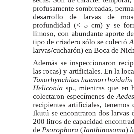
profusamente sombreadas, permane
desarrollo de larvas de mos
profundidad (< 5 cm) y se for
limoso, con abundante aporte de 
tipo de criadero sólo se colectó
A
larvas/cucharón) en Boca de Nich
Además se inspeccionaron recipi
las rocas) y artificiales.
En la loc
Toxorhynchites haemorrhoidali
Heliconia
sp., mientras que en 
colectaron especímenes de
Aede
recipientes artificiales, tenem
Ikutú se encontraron dos larvas
200 litros de capacidad encontra
de
Psorophora
(
Janthinosoma
)
l