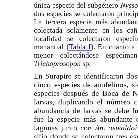
única especie del subgénero
Nyss
dos especies se colectaron princi
La tercera especie más abunda
colectada solamente en los ca
localidad se colectaron espe
manantial (
Tabla I
). En cuanto a 
menor colectándose especím
Trichoprosopon
sp.
En Surapire se identificaron do
cinco especies de anofelinos, s
especies después de Boca de Ni
larvas, duplicando el número c
abundancia de larvas se debe 
fue la especie más abundante d
lagunas junto con
An. oswaldoi
sitio donde se colectaron tres e