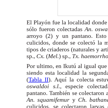
El Playón fue la localidad donde
sólo fueron colectadas
An. oswa
arroyo (2) y un pantano. Esto 
culicidos, donde se colectó la 
tipos de criaderos (naturales y
art
sp.,
Cx.
(
Mel.
) sp.,
Tx. haemorrho
Por ultimo, en Ikutú al igual que
siendo esta localidad la segund
(
Tabla II
). Aquí la colecta est
oswaldoi s.l.
, especie colecta
pantano. También se colectaron 
An. squamifemur
y
Ch. batha
culicidos, se colectaron larva