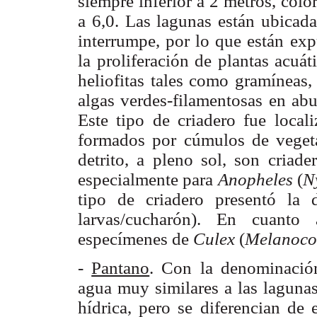
siempre inferior a 2 metros, color
a 6,0. Las lagunas están ubicad
interrumpe, por lo que están exp
la proliferación de plantas acuát
heliofitas tales como gramíneas
algas verdes-filamentosas en ab
Este tipo de criadero fue local
formados por cúmulos de vegetac
detrito, a pleno sol, son criade
especialmente para
Anopheles
(
N
tipo de criadero presentó la 
larvas/cucharón). En cuanto 
especímenes de
Culex
(
Melanoco
-
Pantano
. Con la denominació
agua muy similares a las lagunas
hídrica, pero se diferencian de 