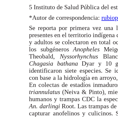
5 Instituto de Salud Pública del e
*Autor de correspondencia:
rubio
Se reporta por primera vez una l
presentes en el territorio indígena
y adultos se colectaron en total o
los subgéneros
Anopheles
Mei
Theobald,
Nyssorhynchus
Blan
Chagasia bathana
Dyar y 10 gé
identificaron siete especies. Se i
con base a la hidrología en arroyo
En colectas de estadíos inmadur
triannulatus
(Neiva & Pinto), mie
humanos y trampas CDC la especi
An. darlingi
Root. Las trampas de l
capturar anofelinos y culicinos.