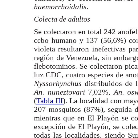
haemorrhoidalis
.
Colecta de adultos
Se colectaron en total 242 anofel
cebo humano y 137 (56,6%) con
violeta resultaron inefectivas pa
región de Venezuela, sin embargo
flebotominos. Se colectaron pi
luz CDC, cuatro especies de anof
Nyssorhynchus
distribuidos de 
An. nuneztovari
7,02%,
An. osw
(
Tabla III
). La localidad con may
207 mosquitos (87%), seguida d
mientras que en El Playón se co
excepción de El Playón, se cole
todas las localidades, siendo Su