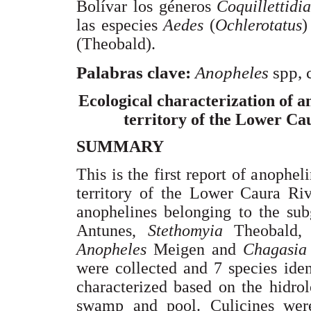
Bolívar los géneros
Coquillettidi
las especies
Aedes
(
Ochlerotatus
(Theobald).
Palabras clave:
Anopheles
spp, 
Ecological characterization of a
territory of the Lower Ca
SUMMARY
This is the first report of anophel
territory of the Lower Caura Riv
anophelines belonging to the su
Antunes,
Stethomyia
Theobald
Anopheles
Meigen and
Chagasia
were collected and 7 species iden
characterized based on the hidrol
swamp and pool. Culicines were 