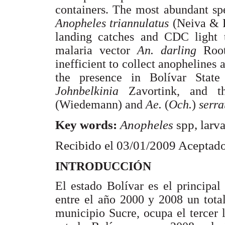
containers. The most abundant spe
Anopheles triannulatus
(Neiva & P
landing catches and CDC light 
malaria vector
An. darling
Root
inefficient to collect anophelines a
the presence in Bolívar Stat
Johnbelkinia
Zavortink, and 
(Wiedemann) and
Ae.
(
Och.
)
serr
Key words:
Anopheles
spp, larva
Recibido el 03/01/2009 Aceptado
INTRODUCCIÓN
El estado Bolívar es el principa
entre el año 2000 y 2008 un tota
municipio Sucre, ocupa el tercer 