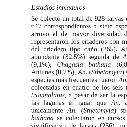
Estadios inmaduros
Se colectó un total de 928 larvas 
647 correspondientes a siete espe
arroyo el de mayor diversidad d
representaron los criaderos con 
del criadero tipo caño (265).
A
abundante (32,5%) seguida de
A
(9,1%),
Chagasia bathana
(6
Antunes (0,7%),
An.
(
Sthetomyia
)
especies más frecuentes fueron
An
colectadas en cuatro de los seis
triannulatus
, a pesar de ser la e
las lagunas al igual que
An. d
únicamente
An.
(
Sthetomyia
) s
bathana
se colectaron en curso
significativo de larvas (256) no