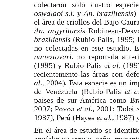
colectaron sólo cuatro especi
oswaldoi s.l.
y
An. braziliensis
) 
el área de criollos del Bajo Caur
An. argyritarsis
Robineau-Desv
braziliensis
(Rubio-Palis, 1995;
no colectadas en este estudio. E
nuneztovari
, no reportada anter
(1995) y Rubio-Palis
et al.
(199
recientemente las áreas con de
al.
, 2004). Esta especie es un im
de Venezuela (Rubio-Palis
et a
países de sur América como Br
2007; Pòvoa
et al.
, 2001; Tadei
e
1987), Perú (Hayes
et al.
, 1987) 
En el área de estudio se identif
anofelinos: arroyo, caño, mananti