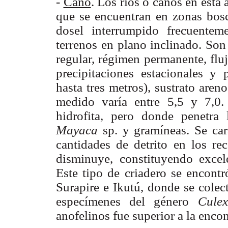
-
Caño
. Los ríos o caños en esta 
que se encuentran en zonas bosc
dosel interrumpido frecuentem
terrenos en plano inclinado. Son 
regular, régimen permanente, flu
precipitaciones estacionales y 
hasta tres metros), sustrato are
medido varía entre 5,5 y 7,0.
hidrofita, pero donde penetra
Mayaca
sp. y gramíneas. Se ca
cantidades de detrito en los re
disminuye, constituyendo excel
Este tipo de criadero se encontr
Surapire e Ikutú, donde se colec
especímenes del género
Cul
anofelinos fue superior a la enco