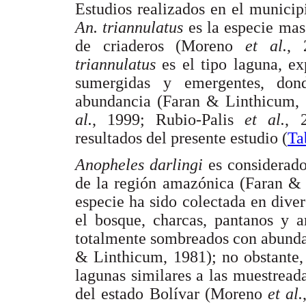
Estudios realizados en el municip
An. triannulatus
es la especie ma
de criaderos (Moreno
et al.
, 
triannulatus
es el tipo laguna, e
sumergidas y emergentes, don
abundancia (Faran & Linthicum
al.
, 1999; Rubio-Palis
et al.
, 
resultados del presente estudio (
Ta
Anopheles darlingi
es considerad
de la región amazónica (Faran & 
especie ha sido colectada en diver
el bosque, charcas, pantanos y a
totalmente sombreados con abunda
& Linthicum, 1981); no obstante,
lagunas similares a las muestreada
del estado Bolívar (Moreno
et al.