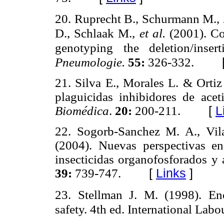
20. Ruprecht B., Schurmann M.,
D., Schlaak M.,
et al.
(2001). Co
genotyping the deletion/inse
Pneumologie.
55:
326-332.
21. Silva E., Morales L. & Ortiz
plaguicidas inhibidores de acet
Biomédica
.
20:
200-211.
[
L
22. Sogorb-Sanchez M. A., Vil
(2004). Nuevas perspectivas en
insecticidas organofosforados y
39:
739-747.
[
Links
]
23. Stellman J. M. (1998). En
safety. 4th ed. International Lab