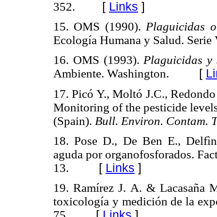
352.
[
Links
]
15. OMS (1990).
Plaguicidas 
Ecología Humana y Salud. Serie V
16. OMS (1993).
Plaguicidas y
Ambiente. Washington.
[
L
17. Picó Y., Moltó J.C., Redondo
Monitoring of the pesticide leve
(Spain).
Bull. Environ. Contam. 
18. Pose D., De Ben E., Delfì
aguda por organofosforados. Fact
13.
[
Links
]
19. Ramírez J. A. & Lacasaña M
toxicología y medición de la exp
75.
[
Links
]