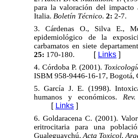
para la valoración del impacto
Italia.
Boletín Técnico.
2:
2-7.
3. Cárdenas O., Silva E., Mo
epidemiológico de la exposic
carbamatos en siete departame
25:
170-180.
[
Links
]
4. Córdoba P. (2001).
Toxicolog
ISBM 958-9446-16-17, Bogotá,
5. García J. E. (1998). Intoxi
humanos y económicos.
Rev
[
Links
]
6. Goldaracena C. (2001). Valore
eritrocitaria para una poblac
Gualeguaychú.
Acta Toxicol. Arg