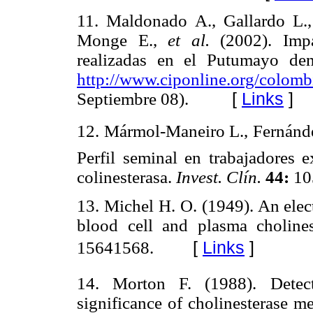
11. Maldonado A., Gallardo L.,
Monge E.,
et al.
(2002). Imp
realizadas en el Putumayo de
http://www.ciponline.org/colomb
Septiembre 08).
[
Links
]
12. Mármol-Maneiro L., Fernánde
Perfil seminal en trabajadores e
colinesterasa.
Invest. Clín.
44:
10
13. Michel H. O. (1949). An elec
blood cell and plasma cholines
15641568.
[
Links
]
14. Morton F. (1988). Detec
significance of cholinesterase 