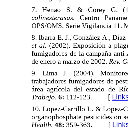
7. Henao S. & Corey G. (
colinesterasas.
Centro Paname
OPS/OMS. Serie Vigilancia 11. 
8. Ibarra E. J., González A., Día
et al.
(2002). Exposición a plagu
fumigadores de la campaña anti
de enero a marzo de 2002.
Rev. C
9. Lima J. (2004). Monitore
trabajadores fumigadores de pest
área agrícola del estado de Rí
Trabajo.
6:
112-123.
[
Link
10. Lopez-Carrillo L. & Lopez-Ce
organophosphate pesticides on se
Health.
48:
359-363.
[
Link