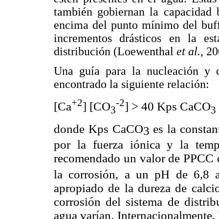
también gobiernan la capacidad 
encima del punto mínimo del buff
incrementos drásticos en la es
distribución (Loewenthal
et al.
, 20
Una guía para la nucleación y 
encontrado la siguiente relación:
+2
-2
[Ca
] [CO
] > 40 Kps CaCO
3
3
donde Kps CaCO
es la constant
3
por la fuerza iónica y la tem
recomendado un valor de PPCC
la corrosión, a un pH de 6,8 
apropiado de la dureza de calcio
corrosión del sistema de distri
agua varían. Internacionalmente, 