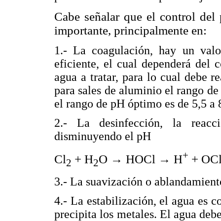
Cabe señalar que el control de
importante, principalmente en:
1.- La coagulación, hay un val
eficiente, el cual dependerá del c
agua a tratar, para lo cual debe r
para sales de aluminio el rango de 
el rango de pH óptimo es de 5,5 a 
2.- La desinfección, la reacc
disminuyendo el pH
+
Cl
+ H
O
→
HOCl
→
H
+ OC
2
2
3.- La suavización o ablandamiento
4.- La estabilización, el agua es co
precipita los metales. El agua debe 