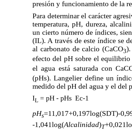
presión y funcionamiento de la re
Para determinar el carácter agres
temperatura, pH, dureza,
alcalin
un cierto número de índices, sien
(IL). A través de este índice se
d
al carbonato de calcio (CaCO
)
3
efecto del pH sobre el equilibri
el agua está saturada con CaC
(pHs). Langelier define un índice
medido del pH del agua y el del 
I
= pH - pHs Ec-1
L
pH
=11,017+0,197log(SDT)-0,9
s
-1,041log(
Alcalinidad
)
+0,021lo
T