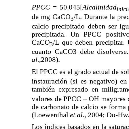
PPCC
= 50.045[
Alcalinidad
inici
de mg CaCO
/L. Durante la pre
3
calcio precipitado deben ser igu
precipitada. Un PPCC positiv
CaCO
/L que deben precipitar.
3
cuanto CaCO3 debe disolverse
al.
,2008).
El PPCC es el grado actual de s
instauración (si es negativo) en
también expresado en miligra
valores de PPCC – OH mayores q
de carbonato de calcio se forma
(Loewenthal
et al.
, 2004; Do-H
Los índices basados en la satura