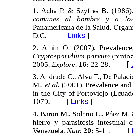
1. Acha P. & Szyfres B. (1986)
comunes al hombre y a lo
Panamericana de la Salud, Organ
D.C.
[
Links
]
2. Amin O. (2007). Prevalence, 
Cryptosporidium parvum
(protoz
2005.
Explore
.
16:
22-28.
[
3. Andrade C., Alva T., De Palacio
M.,
et al.
(2001). Prevalence and 
in the City of Portoviejo (Ecuad
1079.
[
Links
]
4. Barón M., Solano L., Páez M. 
hierro y parasitosis intestinal
Venezuela.
Nutr.
20:
5-11.
[