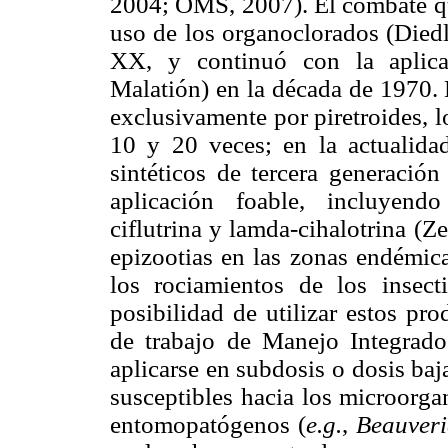
2004; OMS, 2007). El combate qu
uso de los organoclorados (Diedl
XX, y continuó con la aplicac
Malatión) en la década de 1970. 
exclusivamente por piretroides, l
10 y 20 veces; en la actualidad,
sintéticos de tercera generación
aplicación foable, incluyend
ciflutrina y lamda-cihalotrina (
epizootias en las zonas endémica
los rociamientos de los insect
posibilidad de utilizar estos pr
de trabajo de Manejo Integrado
aplicarse en subdosis o dosis baj
susceptibles hacia los microorg
entomopatógenos (
e.g.
,
Beauveri