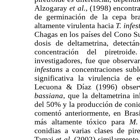
Alzogaray
et al.
, (1998) encontra
de germinación de la cepa b
altamente virulenta hacia
T. infes
Chagas en los países del Cono S
dosis de deltametrina, detect
concentración del piretroid
investigadores, fue que observa
infestans
a concentraciones subl
significativa la virulencia de 
Lecuona & Díaz (1996) obse
bassiana
, que la deltametrina i
del 50% y la producción de coni
comentó anteriormente, en Brasil
más altamente tóxico para
M.
conidias a varias clases de pir
Tamai
et al.
(2002) similarmente 