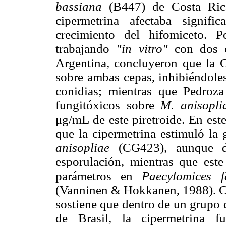
bassiana
(B447) de Costa Rica
cipermetrina afectaba signif
crecimiento del hifomiceto. 
trabajando
"in vitro"
con dos
Argentina, concluyeron que la C
sobre ambas cepas, inhibiéndoles
conidias; mientras que Pedroz
fungitóxicos sobre
M. anisopli
μg/mL de este piretroide. En est
que la cipermetrina estimuló la
anisopliae
(CG423), aunque d
esporulación, mientras que este
parámetros en
Paecylomices f
(Vanninen & Hokkanen, 1988). C
sostiene que dentro de un grupo 
de Brasil, la cipermetrina 