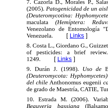
7. Cazorla D., Morales P., Sala
(2005).
Patogenicidad de un ais
(Deuteromycotina: Hyphomycet
maculata
(Hemíptera: Reduv
Venezolano de Entomología "D
Venezuela.
[
Links
]
8. Costa L., Giordano G., Guizze
of pesticides: a brief revie
1249.
[
Links
]
9. Durán J. (1998).
Uso de
(Deuteromycota: Hyphomycetes) 
del chile
Anthonomus eugenii
c
de grado de Maestría, CATIE, Tur
10. Estrada M. (2006). Variab
Beauveria bassiana
(Balsam