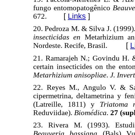
fungo entomopatogênico
Beauve
672.
[
Links
]
20. Pedroza M. & Silva J. (1999)
insecticidas en
Metarhizium an
Nordeste. Recife, Brasil.
[
L
21. Ramarajeh N.; Govindu H. &
certain insecticides on the en
Metarhizium anisopliae
.
J. Inver
22. Reyes M., Angulo V. & Sa
cipermetrina, deltametrina y fe
(Latreille, 1811) y
Triatoma
Reduviidae).
Biomédica.
27 (sup
23. Rivera M. (1993). Estudi
Beauveria bassiana
(Bals) Vu