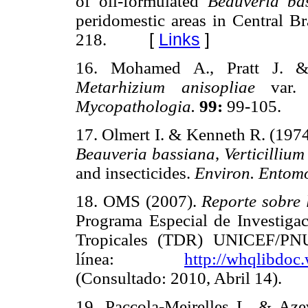
of oil-formulated
Beauveria b
peridomestic areas in Central Br
218.
[
Links
]
16. Mohamed A., Pratt J. & 
Metarhizium anisopliae
var.
Mycopathologia.
99:
99-105.
17. Olmert I. & Kenneth R. (1974
Beauveria bassiana
,
Verticillium
and insecticides.
Environ. Entom
18. OMS (2007).
Reporte sobre
Programa Especial de Investiga
Tropicales (TDR) UNICEF/PN
línea:
http://whqlibdo
(Consultado: 2010, Abril 14).
19. Paccola-Meirelles L. & Azev