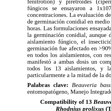
fenitrotión) y piretroides (cipe
fúngicos se ensayaron a 1x107
concentraciones. La evaluación de
de germinación conidial en medio 
horas. Las formulaciones ensayada
la germinación conidial, aunque 
aislamiento fúngico, el insectic
germinación fue afectado en >90%
en todos los aislamientos, con res
manifestó a ambas dosis un comp
todos los 13 aislamientos, y l
particularmente a la mitad de la d
Palabras clave:
Beauveria bass
entomopatógeno, Manejo Integrado
Compatibility of 13
Beauve
Rhodnius prolixus
(T