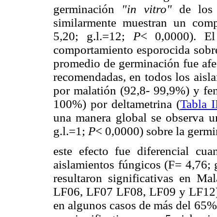
germinación
"in vitro"
de los
similarmente muestran un compo
5,20; g.l.=12;
P
< 0,0000). El
comportamiento esporocida sobre 
promedio de germinación fue afe
recomendadas, en todos los aislam
por malatión (92,8- 99,9%) y fe
100%) por deltametrina (
Tabla I
una manera global se observa un
g.l.=1;
P
< 0,0000) sobre la germi
este efecto fue diferencial cua
aislamientos fúngicos (F= 4,76; g
resultaron
significativas en Ma
LF06, LF07 LF08, LF09 y LF12) 
en algunos casos de más del 65% 