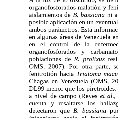
organofosforados malatión y feni
aislamientos de
B. bassiana
ni a
posible aplicación en un eventua
ambos parámetros. Esta informaci
en algunas áreas de Venezuela e
en el control de la enfermed
organofosforados y carbama
poblaciones de
R. prolixus
res
OMS, 2007). Por otra parte, s
fenitrotión hacia
Triatoma macu
Chagas en Venezuela (OMS, 200
DL99 menor que los piretroides, 
a nivel de campo (Reyes
et al.
,
cuenta y resaltarse los hall
detectaron que
B. bassiana
pu
integriceps
hacia el fenitrot