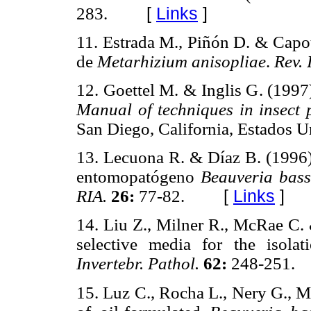
283.
[
Links
]
11. Estrada M., Piñón D. & Capot
de
Metarhizium anisopliae
.
Rev.
12. Goettel M. & Inglis G. (199
Manual of techniques in insect 
San Diego, California, Estado
13. Lecuona R. & Díaz B. (1996)
entomopatógeno
Beauveria bas
RIA.
26:
77-82.
[
Links
]
14. Liu Z., Milner R., McRae C. 
selective media for the isola
Invertebr. Pathol.
62:
248-251.
15. Luz C., Rocha L., Nery G., M