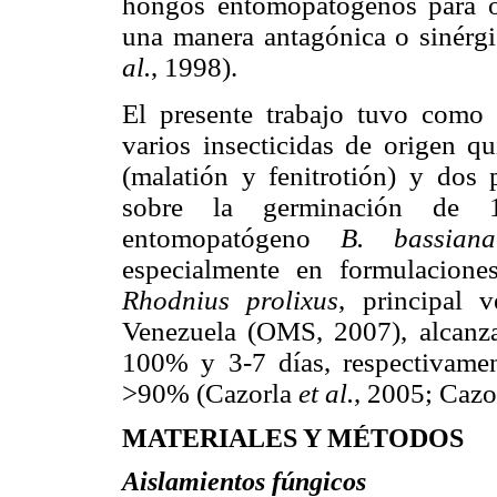
hongos entomopatógenos para oc
una manera antagónica o sinérg
al.
, 1998).
El presente trabajo tuvo como
varios insecticidas de origen q
(malatión y fenitrotión) y dos p
sobre la germinación de 1
entomopatógeno
B. bassiana
especialmente en formulaciones
Rhodnius prolixus
, principal 
Venezuela (OMS, 2007), alcanz
100% y 3-7 días, respectivame
>90% (Cazorla
et al.
, 2005; Cazo
MATERIALES Y MÉTODOS
Aislamientos fúngicos