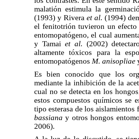
los contrastes. En este sentido 
malatión estimula la germinac
(1993) y Rivera
et al.
(1994) dem
el fenitotrión tuvieron un efect
entomopatógeno, el cual aumen
y Tamai
et al.
(2002) detectar
altamente tóxicos para la esp
entomopatógenos
M. anisopliae
Es bien conocido que los org
mediante la inhibición de la acet
cual no se detecta en los hongos
estos compuestos químicos se e
tipo esterasa de los aislamientos
bassiana
y otros hongos entom
2006).
A la luz de lo discutido, se tie