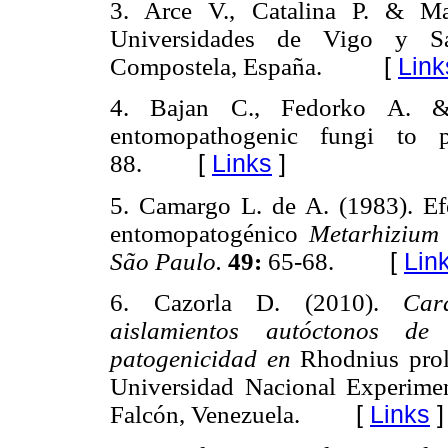
3. Arce V., Catalina P. & M
Universidades de Vigo y Sa
Compostela, España.
[
Link
4. Bajan C., Fedorko A. &
entomopathogenic fungi to p
88.
[
Links
]
5. Camargo L. de A. (1983). Efe
entomopatogénico
Metarhizium
São Paulo.
49:
65-68.
[
Lin
6. Cazorla D. (2010).
Car
aislamientos autóctonos d
patogenicidad en
Rhodnius pro
Universidad Nacional Experimen
Falcón, Venezuela.
[
Links
]