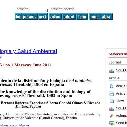
ología y Salud Ambiental
Services 
8
Journal
.51 no.1 Maracay June 2011
SciELO
Article
iento de la distribución y biología de
Anopheles
riensis
Theobald, 1903 en España
Article
the knowledge of the distribution and biology of
Article
s algeriensis
Theobald, 1903 in Spain
How to 
 Bernués Bañeres, Francisco Alberto Chordá Olmos & Ricardo
Jiménez Peydró
SciELO
 y Control de Plagas, Instituto Cavanilles de Biodiversidad y
Automat
 Universitat de València (Estudi General), España.
Send th
ruben.bueno@uv.es