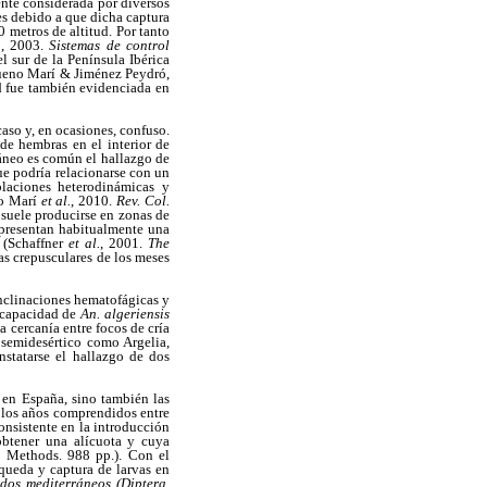
nte considerada por diversos
es debido a que dicha captura
 metros de altitud. Por tanto
.
, 2003.
Sistemas de control
l sur de la Península Ibérica
Bueno Marí & Jiménez Peydró,
ud fue también evidenciada en
caso y, en ocasiones, confuso.
de hembras en el interior de
ráneo es común el hallazgo de
ue podría relacionarse con un
laciones heterodinámicas y
no Marí
et al.
, 2010.
Rev. Col.
s
suele producirse en zonas de
 presentan habitualmente una
s (Schaffner
et al.
, 2001.
The
as crepusculares de los meses
inclinaciones hematofágicas y
a capacidad de
An. algeriensis
la cercanía entre focos de cría
 semidesértico como Argelia,
nstatarse el hallazgo de dos
s
en España, sino también las
n los años comprendidos entre
nsistente en la introducción
obtener una alícuota y cuya
g Methods. 988 pp.). Con el
squeda y captura de larvas en
idos mediterráneos (Diptera,