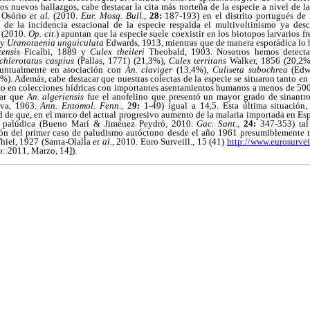
los nuevos hallazgos, cabe destacar la cita más norteña de la especie a nivel de la
r Osório
et al.
(2010.
Eur. Mosq. Bull.
,
28:
187-193) en el distrito portugués de P
 de la incidencia estacional de la especie respalda el multivoltinismo ya desc
.
(2010.
Op. cit.
) apuntan que la especie suele coexistir en los biotopos larvarios
 y
Uranotaenia unguiculata
Edwards, 1913, mientras que de manera esporádica lo 
tensis
Ficalbi, 1889 y
Culex theileri
Theobald, 1903. Nosotros hemos detecta
chlerotatus caspius
(Pallas, 1771) (21,3%),
Culex territans
Walker, 1856 (20,2
untualmente en asociación con
An. claviger
(13,4%),
Culiseta subochrea
(Edw
3%). Además, cabe destacar que nuestras colectas de la especie se situaron tanto en
o en colecciones hídricas con importantes asentamientos humanos a menos de 500 
car que
An. algeriensis
fue el anofelino que presentó un mayor grado de sinantr
eva, 1963.
Ann. Entomol. Fenn.
, 2
9:
1-49) igual a 14,5. Esta última situación
ad de que, en el marco del actual progresivo aumento de la malaria importada en Espa
n palúdica (Bueno Marí & Jiménez Peydró, 2010.
Gac. Sant.
,
24:
347-353) ta
ción del primer caso de paludismo autóctono desde el año 1961 presumiblemente tr
hiel, 1927 (Santa-Olalla
et al.
, 2010. Euro Surveill., 15 (41)
http://www.eurosurvei
: 2011, Marzo, 14]).