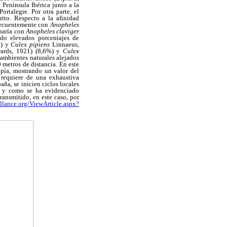
 Península Ibérica junto a la
ortalegre. Por otra parte, el
rito. Respecto a la afinidad
 frecuentemente con
Anopheles
haría con
Anopheles claviger
do elevados porcentajes de
%) y
Culex pipiens
Linnaeus,
ards, 1921) (8,6%) y
Culex
 ambientes naturales alejados
metros de distancia. En este
opía, mostrando un valor del
, requiere de una exhaustiva
ña, se inicien ciclos locales
l y como se ha evidenciado
ansmitido, en este caso, por
llance.org/ViewArticle.aspx?