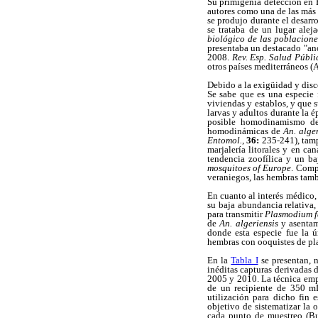
Su primigenia detección en 
autores como una de las más 
se produjo durante el desarr
se trataba de un lugar alej
biológico de las poblacion
presentaba un destacado "an
2008.
Rev. Esp. Salud Públi
otros países mediterráneos (
Debido a la exigüidad y disc
Se sabe que es una especie 
viviendas y establos, y que 
larvas y adultos durante la 
posible homodinamismo de 
homodinámicas de
An. alger
Entomol.
,
36:
235-241), tamp
marjalería litorales y en c
tendencia zoofílica y un ba
mosquitoes of Europe
. Comp
veraniegos, las hembras tamb
En cuanto al interés médico,
su baja abundancia relativa
para transmitir
Plasmodium 
de
An. algeriensis
y asentam
donde esta especie fue la ú
hembras con ooquistes de pl
En la
Tabla I
se presentan, n
inéditas capturas derivadas 
2005 y 2010. La técnica emp
de un recipiente de 350 mL
utilización para dicho fin
objetivo de sistematizar la 
cada punto de muestreo (B