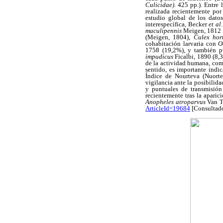
Culicidae)
. 425 pp.). Entre 
realizada recientemente po
estudio global de los datos
interespecífica, Becker
et al
maculipennis
Meigen, 1812
(Meigen, 1804),
Culex hor
cohabitación larvaria con
O
1758 (19,2%), y también p
impudicus
Ficalbi, 1890 (8,
de la actividad humana, com
sentido, es importante indi
Índice de Nourteva (Nuort
vigilancia ante la posibilid
y puntuales de transmisió
recientemente tras la apari
Anopheles atroparvus
Van T
ArticleId=19684
[Consultado