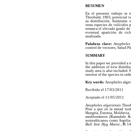
RESUMEN
En el presente trabajo se 
Theobald, 1903, potencial ve
su distribución. Asimismo s
otras especies de culícidos 
remarca el elevado grado de s
eventual aparición de cic
analizada.
Palabras clave:
Anopheles 
control de vectores, Salud P
SUMMARY
In this paper we provided a 
the addition of new distribu
study area is also included. 
interest of the species in or
Key words:
Anopheles algeri
Recibido el 17/03/2011
Aceptado el 11/05/2011
Anopheles algeriensis
Theob
Pese a que en la mitad nort
Hungría, Estonia, Moldavia, 
mediterráneos (Ramsdale 
norteafricanos como Argelia
Bull. Inst. Hyg. Maroc.
,
9:
14