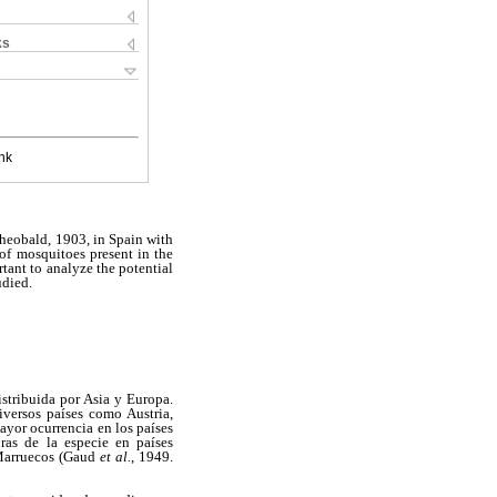
ks
nk
Theobald, 1903, in Spain with
 of mosquitoes present in the
rtant to analyze the potential
udied.
stribuida por Asia y Europa.
iversos países como Austria,
ayor ocurrencia en los países
ras de la especie en países
 Marruecos (Gaud
et al.
, 1949.