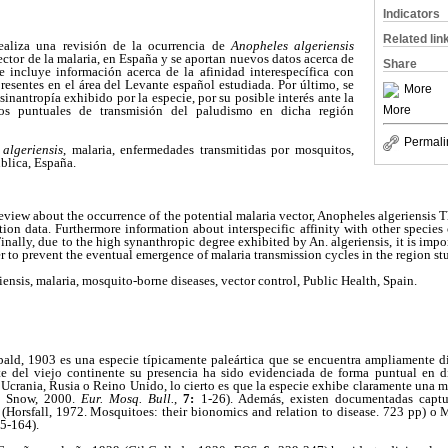
Indicators
Related lin
realiza una revisión de la ocurrencia de
Anopheles algeriensis
ctor de la malaria, en España y se aportan nuevos datos acerca de
Share
e incluye información acerca de la afinidad interespecífica con
presentes en el área del Levante español estudiada. Por último, se
More
inantropía exhibido por la especie, por su posible interés ante la
More
los puntuales de transmisión del paludismo en dicha región
Permali
algeriensis
, malaria, enfermedades transmitidas por mosquitos,
ública, España.
review about the occurrence of the potential malaria vector, Anopheles algeriensis 
tion data. Furthermore information about interspecific affinity with other species
Finally, due to the high synanthropic degree exhibited by An. algeriensis, it is impo
der to prevent the eventual emergence of malaria transmission cycles in the region st
ensis, malaria, mosquito-borne diseases, vector control, Public Health, Spain.
ald, 1903 es una especie típicamente paleártica que se encuentra ampliamente di
e del viejo continente su presencia ha sido evidenciada de forma puntual en d
Ucrania, Rusia o Reino Unido, lo cierto es que la especie exhibe claramente una m
& Snow, 2000.
Eur. Mosq. Bull.
,
7:
1-26). Además, existen documentadas captu
 (Horsfall, 1972. Mosquitoes: their bionomics and relation to disease. 723 pp) o
5-164).