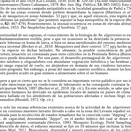
España en el año 1929 (Gil Collado, 1930.
EOS
,
6:
329-347) ha sido tradicionalme
interesantes (Torres Cañamares, 1979.
Rev. San. Hig. Pública
,
53:
985-1002). Esto 
ollo de una rutinaria campaña antipalúdica en la localidad granadina de Padul a 750
ado de las zonas costeras donde prefiere desarrollarse la especie (Martínez
et al
es de mosquitos en zonas húmedas
. 53 pp) y que, en aquél entonces, esta región de
ofelismo sin paludismo" que permitió suponer la baja antropofilia de la especie (
ca
,
82:
467-479). Posteriormente, la inusual ocurrencia en zonas de elevada altit
Aitken, 1953.
The Anopheline fauna of Sardinia
. 57 pp).
ontinuidad de sus capturas, el conocimiento de la biología de
An. algeriensis
es es
fundamentalmente exófila, pese a que en ocasiones se ha detectado la presencia 
suele hibernar en forma de larva, si bien en áreas meridionales del entorno mediter
época invernal (Becker
et al.
, 2010.
Mosquitoes and their control
. 577 pp), hecho q
la especie en dichas latitudes. No obstante, la posible coincidencia de pob
iensis
, situación ya constatada para otros culícidos en la Península Ibérica (Bue
oco puede descartarse. Por otra parte, el desarrollo preimaginal de
An. algeriensi
anales salobres u oligosalobres con abundante vegetación helofítica y las hembras
jo rango espacial de vuelo, no alejándose en demasía de sus criaderos larvario
uter program). Sin embargo, a pesar del marcado carácter zoofílico, durante las hor
ién pueden acudir en gran número a alimentarse sobre el ser humano.
 pese a que es cierto que no se le considera un importante vector palúdico por sus 
, cabe mencionar que en condiciones de laboratorio se ha conseguido constatar l
falciparum
Welch, 1897 (Becker
et al.
, 2010.
Op. cit.
). En este sentido, se sabe que 
ientos humanos ha derivado en epidemias locales de malaria en países de clima
nica hallada en los alrededores de las poblaciones afectadas e incluso llegó co
asmodios (Horsfall, 1972.
Op. cit.
).
o solo las escasas referencias existentes acerca de la actividad de
An.
algeriensi
de un continuo muestreo larvario llevado a cabo en la zona del Levante español e
leada para la recolección de estados inmaduros fue la conocida como "dipping", co
 de capacidad, denominado "dipper", en el medio hídrico del cual se desee 
 está ampliamente contrastada (Service, 1993. Mosquito Ecology. Field Samplin
obtención de datos, el esfuerzo muestral se fijó en 10 minutos que incluían la bú
ueno Marí, 2011.
Bioecología, diversidad e interés epidemiológico de los culíc