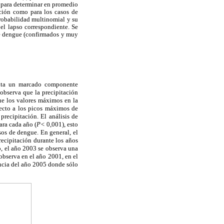
) para determinar en promedio
ación como para los casos de
probabilidad multinomial y su
el lapso correspondiente. Se
 de dengue (confirmados y muy
enta un marcado componente
observa que la precipitación
ue los valores máximos en la
pecto a los picos máximos de
recipitación. El análisis de
ara cada año (
P<
0,001), esto
sos de dengue. En general, el
recipitación durante los años
, el año 2003 se observa una
observa en el año 2001, en el
encia del año 2005 donde sólo