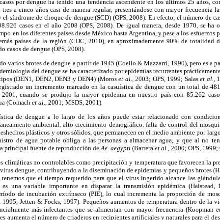
casos por dengue ha tenido una tendencia ascendente en los últimos 25 años, c
 tres a cinco años casi de manera regular, presentándose con mayor frecuencia la
 el síndrome de choque de dengue (SCD) (OPS, 2008). En efecto, el número de ca
8.926 casos en el año 2008 (OPS, 2008). De igual manera, desde 1970, se ha o
mpo en los diferentes países desde México hasta Argentina, y pese a los esfuerzos p
demás países de la región (CDC, 2010), en aproximadamente 90% de totalidad d
do casos de dengue (OPS, 2008).
do varios brotes de dengue a partir de 1945 (Coello & Mazzarri, 1990), pero es a par
demiología del dengue se ha caracterizado por epidemias recurrentes prácticamente
erotipos (DEN1, DEN2, DEN3 y DEN4) (Moros
et al.
, 2003; OPS, 1999; Salas
et al.
, 
egistrado un incremento marcado en la casuística de dengue con un total de 48
o 2001, cuando se produjo la mayor epidemia en nuestro país con 85.262 caso
agua (Comach
et al.
, 2001; MSDS, 2001).
ística de dengue a lo largo de los años puede estar relacionado con condici
saneamiento ambiental, alto crecimiento demográfico, falta de control del mosqui
eshechos plásticos y otros sólidos, que permanecen en el medio ambiente por largos 
inistro de agua potable obliga a las personas a almacenar agua, y que al no te
la principal fuente de reproducción de
Ae. aegypti
(Barrera
et al.
, 2000; OPS, 1999;
es climáticas no controlables como precipitación y temperatura que favorecen la pre
 virus dengue, contribuyendo a la diseminación de epidemias y pequeños brotes (
í tenemos que el tiempo requerido para que el virus ingerido alcance las glándul
 es una variable importante en disparar la transmisión epidémica (Halstead, 
eríodo de incubación extrínseco (PIE), lo cual incrementa la proporción de mos
, 1995, Jetten & Focks, 1997). Pequeños aumentos de temperatura dentro de la vi
encialmente más infectantes que se alimentan con mayor frecuencia (Koopman
e
s aumenta el número de criaderos en recipientes artificiales y naturales para el de