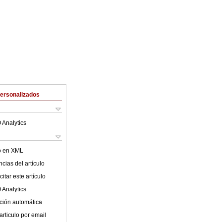
Personalizados
 Analytics
lo en XML
cias del artículo
itar este artículo
 Analytics
ción automática
articulo por email