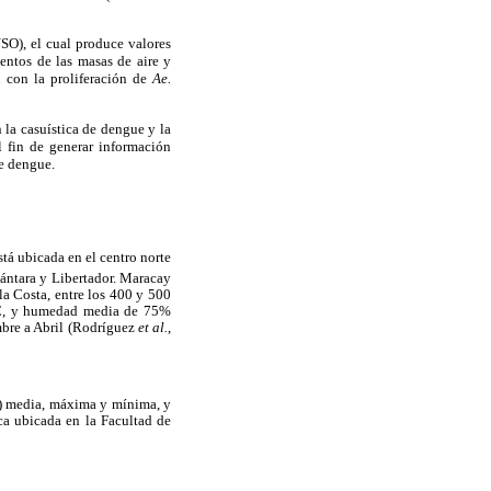
SO), el cual produce valores
entos de las masas de aire y
 con la proliferación de
Ae.
n la casuística de dengue y la
 fin de generar información
de dengue.
stá ubicada en el centro norte
cántara y Libertador. Maracay
la Costa, entre los 400 y 500
 ºC, y humedad media de 75%
mbre a Abril (Rodríguez
et al.
,
je) media, máxima y mínima, y
ca ubicada en la Facultad de