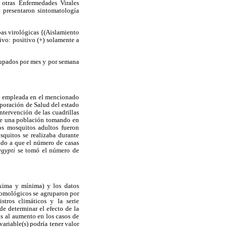
 otras Enfermedades Virales
presentaron sintomatología
as virológicas {(Aislamiento
vo: positivo (+) solamente a
grupados por mes y por semana
 empleada en el mencionado
poración de Salud del estado
tervención de las cuadrillas
 de una población tomando en
os mosquitos adultos fueron
quitos se realizaba durante
ido a que el número de casas
egypti
se tomó el número de
áxima y mínima) y los datos
tomológicos se agruparon por
tros climáticos y la serie
de determinar el efecto de la
s al aumento en los casos de
ariable(s) podría tener valor