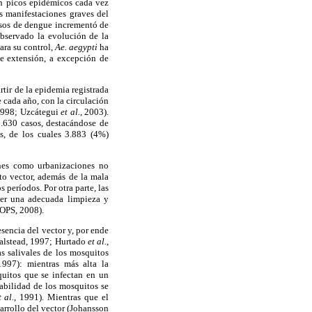
on picos epidémicos cada vez
s manifestaciones graves del
sos de dengue incrementó de
bservado la evolución de la
ara su control,
Ae. aegypti
ha
e extensión, a excepción de
tir de la epidemia registrada
 cada año, con la circulación
1998; Uzcátegui
et al.
, 2003).
1.630 casos, destacándose de
s, de los cuales 3.883 (4%)
ones como urbanizaciones no
to vector, además de la mala
períodos. Por otra parte, las
ner una adecuada limpieza y
 OPS, 2008).
sencia del vector y, por ende
Halstead, 1997; Hurtado
et al.
,
as salivales de los mosquitos
1997): mientras más alta la
quitos que se infectan en un
abilidad de los mosquitos se
t al.
, 1991). Mientras que el
sarrollo del vector (Johansson