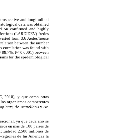
etrospective and longitudinal
atological data was obtained
ed on confirmed and highly
Infections (LARDIDEV). Aedes
varied from 3,6 Aedes/house
orrelation between the number
no correlation was found with
2 = 88,7%, P< 0,0001) between
grams for the epidemiological
C, 2010); y que como otras
r los organismos competentes
bopictus
,
Ae. scutellaris
y
Ae.
rnacional, ya que cada año se
émica en más de 100 países de
 actualidad 2.500 millones de
-regiones de las Américas la