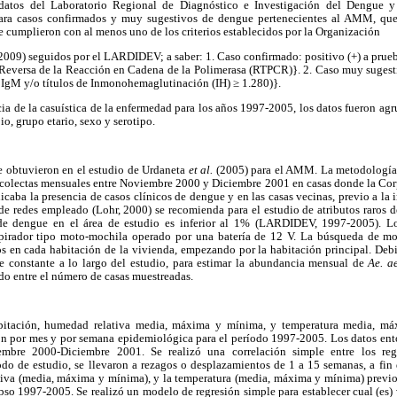
 datos del Laboratorio Regional de Diagnóstico e Investigación del Dengue y
ra casos confirmados y muy sugestivos de dengue pertenecientes al AMM, que 
cumplieron con al menos uno de los criterios establecidos por la Organización
009) seguidos por el LARDIDEV; a saber: 1. Caso confirmado: positivo (+) a prueb
a Reversa de la Reacción en Cadena de la Polimerasa (RTPCR)}. 2. Caso muy sugesti
 IgM y/o títulos de Inmonohemaglutinación (IH) ≥ 1.280)}.
ncia de la casuística de la enfermedad para los años 1997-2005, los datos fueron a
o, grupo etario, sexo y serotipo.
se obtuvieron en el estudio de Urdaneta
et al.
(2005) para el AMM. La metodología
ar colectas mensuales entre Noviembre 2000 y Diciembre 2001 en casas donde la Cor
a la presencia de casos clínicos de dengue y en las casas vecinas, previo a la in
de redes empleado (Lohr, 2000) se recomienda para el estudio de atributos raros
de dengue en el área de estudio es inferior al 1% (LARDIDEV, 1997-2005). L
spirador tipo moto-mochila operado por una batería de 12 V. La búsqueda de mos
en cada habitación de la vivienda, empezando por la habitación principal. Deb
 constante a lo largo del estudio, para estimar la abundancia mensual de
Ae. a
do entre el número de casas muestreadas.
ipitación, humedad relativa media, máxima y mínima, y temperatura media, m
n por mes y por semana epidemiológica para el período 1997-2005. Los datos en
mbre 2000-Diciembre 2001. Se realizó una correlación simple entre los regis
do de estudio, se llevaron a rezagos o desplazamientos de 1 a 15 semanas, a fin 
tiva (media, máxima y mínima), y la temperatura (media, máxima y mínima) previo
pso 1997-2005. Se realizó un modelo de regresión simple para establecer cual (es) v