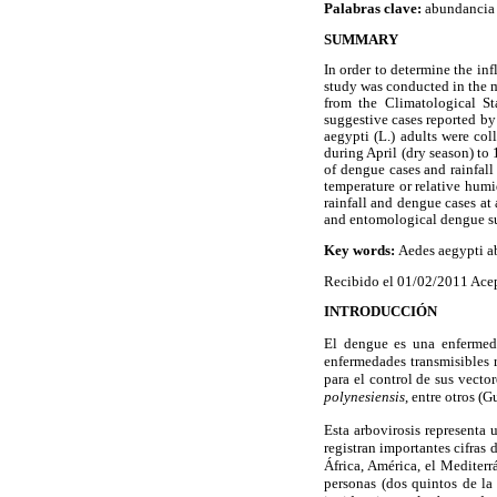
Palabras clave:
abundanci
SUMMARY
In order to determine the in
study was conducted in the 
from the Climatological S
suggestive cases reported b
aegypti (L.) adults were c
during April (dry season) to
of dengue cases and rainfall
temperature or relative humi
rainfall and dengue cases at
and entomological dengue sur
Key words:
Aedes aegypti ab
Recibido el 01/02/2011 Ace
INTRODUCCIÓN
El dengue es una enfermed
enfermedades transmisibles 
para el control de sus vecto
polynesiensis
, entre otros (
Esta arbovirosis representa 
registran importantes cifras
África, América, el Mediterr
personas (dos quintos de la