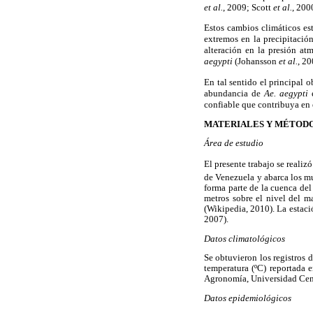
et al.
, 2009; Scott
et al.
, 200
Estos cambios climáticos es
extremos en la precipitació
alteración en la presión a
aegypti
(Johansson
et al.
, 2
En tal sentido el principal o
abundancia de
Ae. aegypti
confiable que contribuya en 
MATERIALES Y MÉTOD
Área de estudio
El presente trabajo se realiz
de Venezuela y abarca los mu
forma parte de la cuenca del
metros sobre el nivel del 
(Wikipedia, 2010). La estac
2007).
Datos climatológicos
Se obtuvieron los registros 
temperatura (ºC) reportada 
Agronomía, Universidad Cen
Datos epidemiológicos