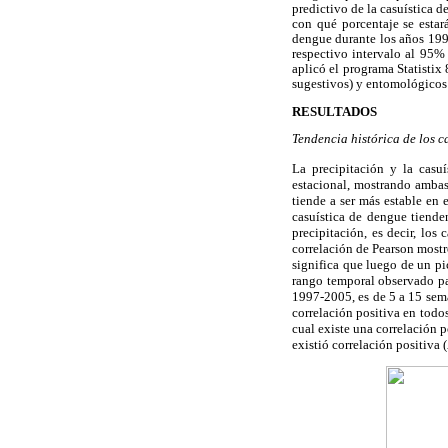
predictivo de la casuística 
con qué porcentaje se estar
dengue durante los años 1997
respectivo intervalo al 95%
aplicó el programa Statistix
sugestivos) y entomológicos 
RESULTADOS
Tendencia histórica de los c
La precipitación y la cas
estacional, mostrando ambas
tiende a ser más estable en
casuística de dengue tiende
precipitación, es decir, lo
correlación de Pearson mostró
significa que luego de un pi
rango temporal observado par
1997-2005, es de 5 a 15 sem
correlación positiva en todo
cual existe una correlación 
existió correlación positiva (