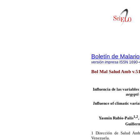
Boletín de Malari
versión impresa
ISSN
1690-
Bol Mal Salud Amb v.51
Influencia de las variables
aegypti
I
nfluence of climatic vari
1,2
Yasmin Rubio-Palis
Guille
1 Dirección de Salud Ambi
Venezuela.