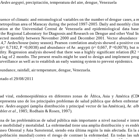
a
Aedes aegypti
, precipitación, temperatura del aire, dengue, Venezuela
fluence of climatic and entomological variables on the number of dengue cases, a r
metropolitan area of Maracay during the period 1997-2005. Daily and monthly clim
tation at the Universidad Central de Venezuela and epidemiological data bas
y the Regional Laboratory for Diagnosis and Research on Dengue and other Viral 
ollected monthly between November 2000 and December 2001. Vector abundance 
 14,7 Aedes/house (rainy season). Pearson correlation analysis showed a positive c
 (r= 0,7182, P =0,0038) and abundance of Ae. aegypti (r= 0,667, P =0,0078), but 
dity. Regression analysis showed that there was a highly significant relation (R
 a lag of 2 months. The present results might be used to design and implement pro
veillance as well as to establish an early warning system to prevent epidemics.
undance, rainfall, air temperature, dengue, Venezuela.
ptado el 29/08/2011
ad viral, endemoepidémica en diferentes zonas de África, Asia y América (CD
representa uno de los principales problemas de salud pública que deben enfrenta
res:
Aedes aegypti
(amplia distribución y principal vector de las Américas),
Ae. al
Gubler
et al.
, 1985; Rodhain & Rosen, 1997).
una de las problemáticas de salud pública más importante a nivel nacional e inte
 de morbilidad y mortalidad. La enfermedad tiene una amplia distribución y es end
áneo Oriental y Asia Suroriental, siendo esta última región la más afectada. En la
 población mundial) corren el riesgo de contraer la enfermedad. En todas las sub