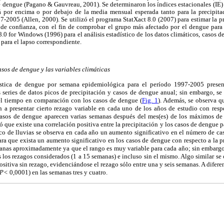
de dengue (Pagano & Gauvreau, 2001). Se determinaron los índices estacionales (IE
á por encima o por debajo de la media mensual esperada tanto para la precipit
-2005 (Allen, 2000). Se utilizó el programa StatXact 8.0 (2007) para estimar la 
 de confianza, con el fin de comprobar el grupo más afectado por el dengue para 
 8.0 for Windows (1996) para el análisis estadístico de los datos climáticos, casos
para el lapso correspondiente.
asos de dengue y las variables climáticas
uística de dengue por semana epidemiológica para el período 1997-2005 pres
 series de datos picos de precipitación y casos de dengue anual; sin embargo, se 
 el tiempo en comparación con los casos de dengue (
Fig. 1
). Además, se observa q
n a presentar cierto rezago variable en cada uno de los años de estudio con res
s casos de dengue aparecen varias semanas después del mes(es) de los máximos de p
 que existe una correlación positiva entre la precipitación y los casos de dengue p
co de lluvias se observa en cada año un aumento significativo en el número de ca
a que exista un aumento significativo en los casos de dengue con respecto a la p
anas aproximadamente ya que el rango es muy variable para cada año; sin embargo
s los rezagos considerados (1 a 15 semanas) e incluso sin el mismo. Algo similar se 
positiva sin rezago, evidenciándose el rezago sólo entre una y seis semanas. A difer
P<
0,0001) en las semanas tres y cuatro.