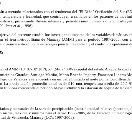
0).
tán a menudo relacionados con el fenómeno del "El Niño" Oscilación del Sur (EN
n, temperatura y humedad, que contribuyen a cambios en los patrones de movimi
tmosférica, provocando lluvias intensas y períodos muy húmedos que contribuyen
009; Patz
et al.
, 1996).
bjetivo del presente estudio fue investigar el impacto de las variables climáticas e
en el área metropolitana de Maracay (AMM) para el período 1997-2005, con el
el diseño y aplicación de estrategias para la prevención y el control de epidemias 
OS
ó en el AMM (10º 07-10º 20 N, 67º 24-67º 38W), capital del estado Aragua, la cual e
nicipios Girardot, Santiago Mariño, Mario Briceño Iragorry, Francisco Linares Al
 lago de Valencia y se encuentra en un valle limitado al norte por la Cordillera de 
mar. La precipitación promedio anual es de 910 mm, temperatura media de 25,5
ión lluviosa comprende el período Mayo-Octubre y la estación de sequía de Novie
diarios y mensuales de la serie de precipitación (mm), humedad relativa (porcenta
en media, máxima y mínima para el lapso 1997-2005, de la Estación Climatológi
tral de Venezuela, Maracay (UCV, 1997-2005).