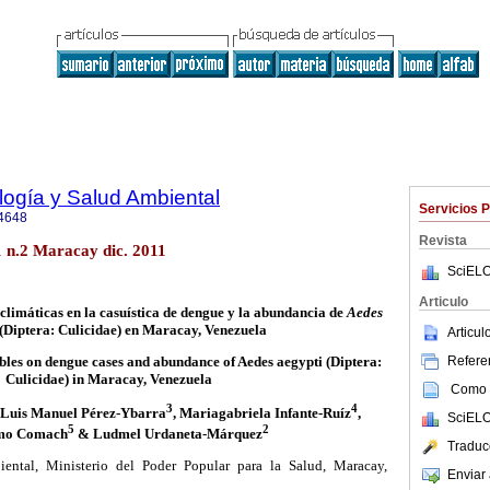
ología y Salud Ambiental
Servicios 
4648
Revista
 n.2 Maracay dic. 2011
SciELO
Articulo
 climáticas en la casuística de dengue y la abundancia de
Aedes
(Diptera: Culicidae) en Maracay, Venezuela
Articu
Referen
ables on dengue cases and abundance of Aedes aegypti (Diptera:
Culicidae) in Maracay, Venezuela
Como c
3
4
, Luis Manuel Pérez-Ybarra
, Mariagabriela Infante-Ruíz
,
SciELO
5
2
rmo Comach
& Ludmel Urdaneta-Márquez
Traduc
ental, Ministerio del Poder Popular para la Salud, Maracay,
Enviar 