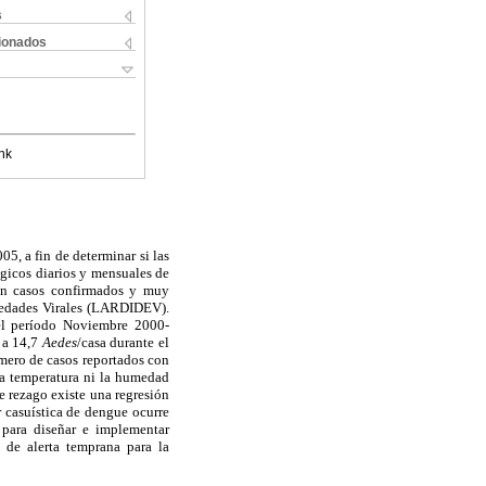
s
cionados
nk
5, a fin de determinar si las
ógicos diarios y mensuales de
 en casos confirmados y muy
rmedades Virales (LARDIDEV).
 el período Noviembre 2000-
) a 14,7
Aedes
/casa durante el
úmero de casos reportados con
la temperatura ni la humedad
e rezago existe una regresión
 casuística de dengue ocurre
 para diseñar e implementar
 de alerta temprana para la