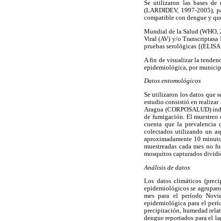
Se utilizaron las bases de
(LARDIDEV, 1997-2005), pa
compatible con dengue y que 
Mundial de la Salud (WHO, 2
Viral (AV) y/o Transcriptas
pruebas serológicas {(ELISA
A fin de visualizar la tende
epidemiológica, por municipi
Datos entomológicos
Se utilizaron los datos que 
estudio consistió en realiz
Aragua (CORPOSALUD) indicab
de fumigación. El muestreo 
cuenta que la prevalencia 
colectados utilizando un a
aproximadamente 10 minutos 
muestreadas cada mes no fue
mosquitos capturados dividi
Análisis de datos
Los datos climáticos (prec
epidemiológicos se agruparo
mes para el período Novie
epidemiológica para el perío
precipitación, humedad rela
dengue reportados para el la