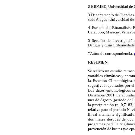
2 BIOMED, Universidad de C
3 Departamento de Ciencias B
sede Aragua, Universidad de
4 Escuela de Bioanálisis, 
Carabobo, Maracay, Venezue
5 Sección de Investigación
Dengue y otras Enfermeda
*Autor de correspondencia:
RESUMEN
Se realizó un estudio retros
variables climáticas y entom
la Estación Climatológica 
sugestivos reportados por e
Los datos entomológicos s
Diciembre 2001. La abundanc
mes de Agosto (período de ll
la precipitación (r= 0,7183,
relativa para el período Nov
lineal altamente significativ
dos meses después de ocurr
programas para la vigilanc
prevención de brotes y/o ep