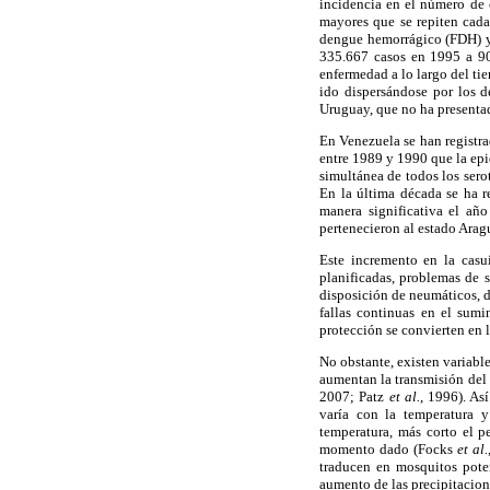
incidencia en el número de 
mayores que se repiten cada
dengue hemorrágico (FDH) y
335.667 casos en 1995 a 90
enfermedad a lo largo del tie
ido dispersándose por los 
Uruguay, que no ha presenta
En Venezuela se han registra
entre 1989 y 1990 que la epi
simultánea de todos los s
En la última década se ha r
manera significativa el añ
pertenecieron al estado Ar
Este incremento en la casu
planificadas, problemas de 
disposición de neumáticos, d
fallas continuas en el sum
protección se convierten en 
No obstante, existen variabl
aumentan la transmisión del
2007; Patz
et al.
, 1996). As
varía con la temperatura y
temperatura, más corto el p
momento dado (Focks
et al.
traducen en mosquitos pot
aumento de las precipitacione