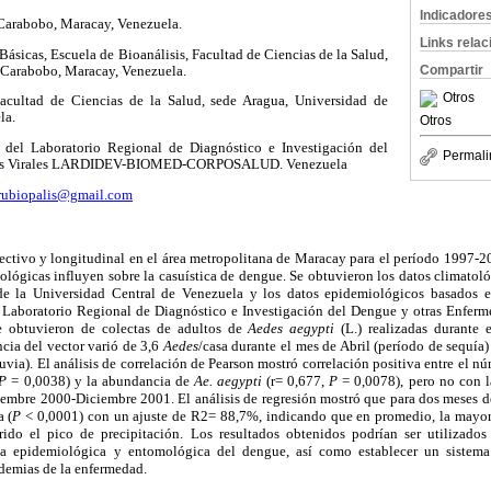
Indicadore
arabobo, Maracay, Venezuela.
Links rela
ásicas, Escuela de Bioanálisis, Facultad de Ciencias de la Salud,
Compartir
 Carabobo, Maracay, Venezuela.
Otros
Facultad de Ciencias de la Salud, sede Aragua, Universidad de
la.
Otros
 del Laboratorio Regional de Diagnóstico e Investigación del
Permali
des Virales LARDIDEV-BIOMED-CORPOSALUD. Venezuela
rubiopalis@gmail.com
pectivo y longitudinal en el área metropolitana de Maracay para el período 1997-200
ológicas influyen sobre la casuística de dengue. Se obtuvieron los datos climatol
de la Universidad Central de Venezuela y los datos epidemiológicos basados
l Laboratorio Regional de Diagnóstico e Investigación del Dengue y otras Enfe
e obtuvieron de colectas de adultos de
Aedes aegypti
(L.) realizadas durante
ia del vector varió de 3,6
Aedes
/casa durante el mes de Abril (período de sequía
uvia). El análisis de correlación de Pearson mostró correlación positiva entre el n
P
= 0,0038) y la abundancia de
Ae. aegypti
(r= 0,677,
P
= 0,0078), pero no con 
iembre 2000-Diciembre 2001. El análisis de regresión mostró que para dos meses d
a (
P
< 0,0001) con un ajuste de R2= 88,7%, indicando que en promedio, la mayor
ido el pico de precipitación. Los resultados obtenidos podrían ser utilizados
ia epidemiológica y entomológica del dengue, así como establecer un sistema
idemias de la enfermedad.