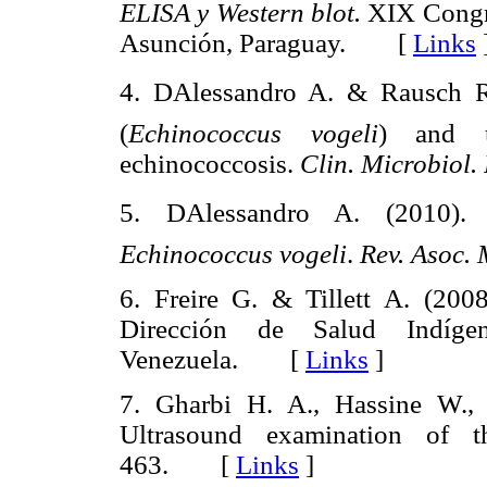
ELISA y Western blot.
XIX Congre
Asunción, Paraguay. [
Links
4. DAlessandro A. & Rausch R
(
Echinococcus vogeli
) and u
echinococcosis.
Clin. Microbiol.
5. DAlessandro A. (2010). H
Echinococcus vogeli
.
Rev. Asoc.
6. Freire G. & Tillett A. (200
Dirección de Salud Indíg
Venezuela. [
Links
]
7. Gharbi H. A., Hassine W.
Ultrasound examination of t
463. [
Links
]