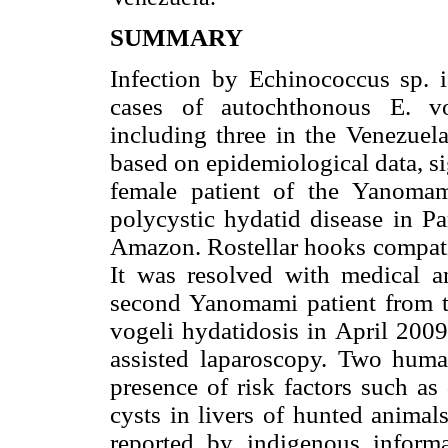
SUMMARY
Infection by
Echinococcus sp. 
cases of autochthonous E. vo
including three in the Venezuel
based on epidemiological data, s
female patient of the Yanoma
polycystic hydatid disease in P
Amazon. Rostellar hooks compatib
It was resolved with medical a
second Yanomami patient from t
vogeli hydatidosis in April 2009
assisted laparoscopy. Two huma
presence of risk factors such a
cysts in livers of hunted animal
reported by indigenous informa