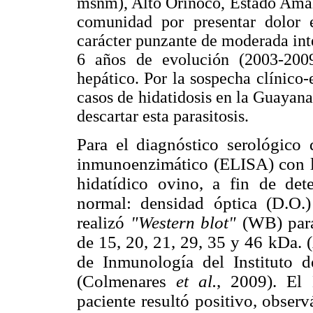
msnm), Alto Orinoco, Estado Amazo
comunidad por presentar dolor 
carácter punzante de moderada int
6 años de evolución (2003-2009
hepático. Por la sospecha clínico-
casos de hidatidosis en la Guayana
descartar esta parasitosis.
Para el diagnóstico serológico 
inmunoenzimático (ELISA) con l
hidatídico ovino, a fin de dete
normal: densidad óptica (D.O.
realizó
"Western blot"
(WB) para
de 15, 20, 21, 29, 35 y 46 kDa.
de Inmunología del Instituto d
(Colmenares
et al.
, 2009). El
paciente resultó positivo, obser