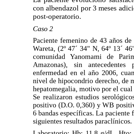
con albendazol por 3
meses adici
post-operatorio.
Caso 2
Paciente femenino de 43 años de 
Wareta, (2º 47´ 34" N, 64º 13´ 46
comunidad Yanomami de Parim
Amazonas), sin antecedentes p
enfermedad en el año 2006, cuan
nivel de hipocondrio derecho, de 
hepatomegalia, motivo por el cual 
Se realizaron estudios serológic
positivo (D.O. 0,360) y WB posit
6 bandas específicas. La paciente 
siguientes resultados paraclínicos.
Laboratorio: Hb: 11,8 g/dL, Hto