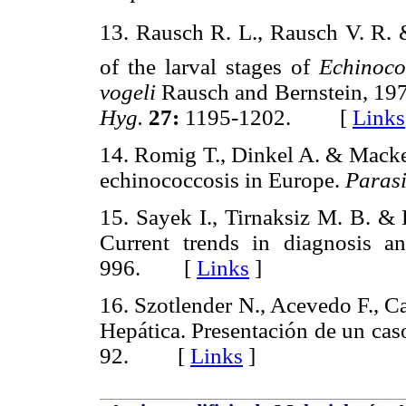
13. Rausch R. L., Rausch V. R. 
of the larval stages of
Echinoco
vogeli
Rausch and Bernstein, 197
Hyg.
27:
1195-1202. [
Links
14. Romig T., Dinkel A. & Macken
echinococcosis in Europe.
Parasi
15. Sayek I., Tirnaksiz M. B. & 
Current trends in diagnosis 
996. [
Links
]
16. Szotlender N., Acevedo F., C
Hepática. Presentación de un cas
92. [
Links
]