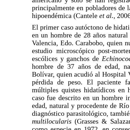
principalmente en pobladores de l
hipoendémica (Cantele
et al.
, 2006
El primer caso autóctono de hidati
en un hombre de 28 años natural 
Valencia, Edo. Carabobo, quien n
estudio microscópico post-morte
escólices y ganchos de
Echinoco
hombre de 37 años de edad, nat
Bolívar, quien acudió al Hospital V
pérdida de peso. El paciente fa
múltiples quistes hidatídicos en
caso fue descrito en un hombre i
edad, natural y procedente de Rí
diagnóstico parasitológico, tambi
multilocularis
(Grasses & Salaza
como especie en 1972, en consecu