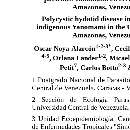
Amazonas, Venezu
Polycystic hydatid disease i
indigenous Yanomami in the 
Amazonas, Venezu
1-2-3*
Oscar Noya-Alarcón
, Ceci
4-5
1-2
, Orlana Lander
, Micae
7
2-3
Petit
, Carlos Botto
&
1 Postgrado Nacional de Parasito
Central de Venezuela. Caracas - 
2 Sección de Ecología Parasit
Universidad Central de Venezuela.
3 Unidad Ecoepidemiología, Cent
de Enfermedades Tropicales "Simó