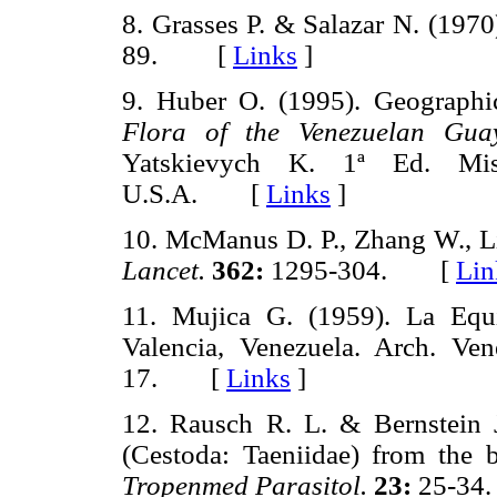
8. Grasses P. & Salazar N. (1970
89. [
Links
]
9. Huber O. (1995). Geographic
Flora of the Venezuelan Gu
Yatskievych K. 1ª Ed. Miss
U.S.A. [
Links
]
10. McManus D. P., Zhang W., Li
Lancet.
362:
1295-304. [
Lin
11. Mujica G. (1959). La Equi
Valencia, Venezuela. Arch. Ve
17. [
Links
]
12. Rausch R. L. & Bernstein 
(Cestoda: Taeniidae) from the
Tropenmed Parasitol.
23:
25-3