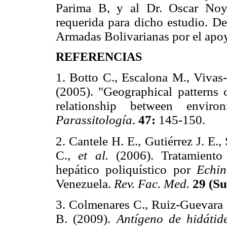
Parima B, y al Dr. Oscar Noya 
requerida para dicho estudio. D
Armadas Bolivarianas por el apoyo
REFERENCIAS
1. Botto C., Escalona M., Vivas
(2005). "Geographical patterns 
relationship between enviro
Parassitología
.
47:
145-150.
2. Cantele H. E., Gutiérrez J. E.,
C.,
et al.
(2006). Tratamiento
hepático poliquístico por
Echin
Venezuela.
Rev. Fac. Med.
29 (Su
3. Colmenares C., Ruiz-Guevara
B. (2009).
Antígeno de hidátide