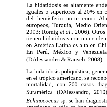
La hidatidosis es altamente endé
iguales o superiores al 20% en c
del hemisferio norte como Ala
europeos, Turquía, Medio Ori
2003; Romig
et al.
, 2006). Otros
tienen hidatidosis con una endem
en América Latina es alta en Chi
En Perú, México y Venezuela 
(DAlessandro & Rausch, 2008).
La hidatidosis poliquística, gene
en el trópico americano, se reco
mortalidad, con 200 casos dia
Suramérica (DAlessandro, 2010
Echinococcus
sp. se han diagnost
americano y sólo se han registr