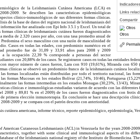
Indicadore
idemiológico de la Leishmaniasis Cutánea Americana (LCA) en
Links rela
008-2009. Se describen las características epidemiológicas
spectos clínico-inmunológicos de sus diferentes formas clínicas.
Compartir
álisis de la base de datos del registro nacional de leishmaniasis del
 información fue analizada con Epi Info 3.5.1 y Excel. Un total de
Otros
s formas clínicas de leishmaniasis cutánea fueron diagnosticados
Otros
a media de 2.320 casos por año, con una tasa promedio anual de
. Predomina el sexo masculino con una razón de masculinidad de
Permali
udio. Casos en todas las edades, con predominio numérico en el
dad promedio fue de 31,09 y 33,91 años para 2008 y 2009
o a la ocupación 22,39 % corresponde a personas del sector
udiantes con 20,88% de los casos. Se registraron casos en todas las entidades fede
s con mayor número de casos fueron, Lara con 910 (19,61%), Miranda con 650
ormas clínicas se observó un predominio franco de la leishmaniasis cutánea locali
las formas localizadas están distribuidas por todo el territorio nacional, las fo
 las formas Mucosas en los estados Bolívar (21,74%, 10/46), Portuguesa (15,22
finalmente las formas intermedias en los estados Monagas (30,23%, 13/43), Mira
ísticas clínicas e inmunológicas estudiadas variaron de acuerdo con las diferentes
l 2008 y 89,81 % en el 2009) de los casos fueron diagnosticados con frotis di
 de primera elección inmunoterapia. En conclusión se hace una descripción clín
 2008-2009 y se compara con el patrón descrito con anterioridad.
is cutánea americana, informe técnico, reporte epidemiológico, epidemiología, Ve
of American Cutaneous Leishmaniasis (ACL) in Venezuela for the years 2008-2009 is
racteristics, together with some clinical and immunological aspects of its differ
atabase of the leishmaniasis national registry of the Instituto de Biomedicina. Th