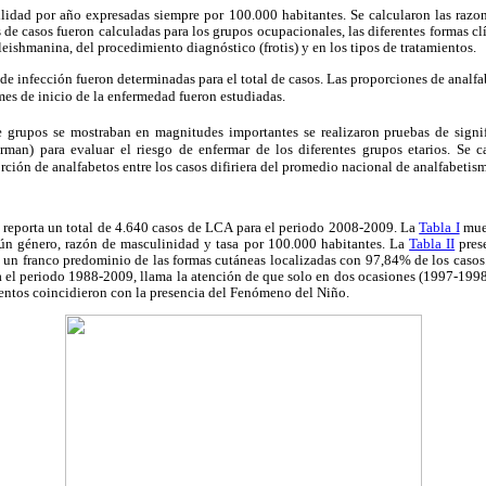
ilidad por año expresadas siempre por 100.000 habitantes. Se calcularon las razo
de casos fueron calculadas para los grupos ocupacionales, las diferentes formas clín
 leishmanina, del procedimiento diagnóstico (frotis) y en los tipos de tratamientos.
 de infección fueron determinadas para el total de casos. Las proporciones de analf
mes de inicio de la enfermedad fueron estudiadas.
e grupos se mostraban en magnitudes importantes se realizaron pruebas de signif
rman) para evaluar el riesgo de enfermar de los diferentes grupos etarios. Se ca
ción de analfabetos entre los casos difiriera del promedio nacional de analfabetism
s reporta un total de 4.640 casos de LCA para el periodo 2008-2009. La
Tabla I
mues
gún género, razón de masculinidad y tasa por 100.000 habitantes. La
Tabla II
pres
ó un franco predominio de las formas cutáneas localizadas con 97,84% de los casos
a el periodo 1988-2009, llama la atención de que solo en dos ocasiones (1997-1998
entos coincidieron con la presencia del Fenómeno del Niño.