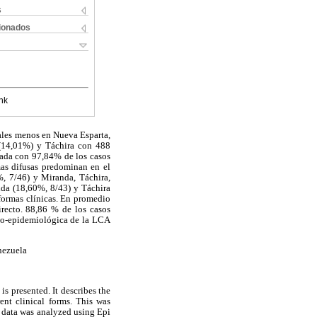
s
cionados
nk
rales menos en Nueva Esparta,
 (14,01%) y Táchira con 488
zada con 97,84% de los casos
rmas difusas predominan en el
%, 7/46) y Miranda, Táchira,
nda (18,60%, 8/43) y Táchira
 formas clínicas. En promedio
recto. 88,86 % de los casos
ico-epidemiológica de la LCA
nezuela
 presented. It describes the
ent clinical forms. This was
e data was analyzed using Epi