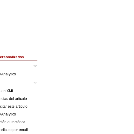
Personalizados
 Analytics
lo en XML
cias del artículo
itar este artículo
 Analytics
ción automática
articulo por email