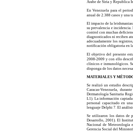
Árabe de Siria y Republica I
En Venezuela para el period
anual de 2.388 casos y una t
El impacto de la leishmaniasi
su prevalencia e incidencia. 
control con muchas deficienc
diagnosticados ni reciben ate
adecuadamente los registros,
notificación obligatoria en 
El objetivo del presente est
2008-2009 y con ello describ
clínicos e inmunológicos. S
disponga de los datos necesar
MATERIALES Y MÉTOD
Se realizó un estudio descri
Caracas-Venezuela, durante
Dermatología Sanitaria Regi
L1). La información captada 
personal capacitado en una
lenguaje Delphi 7. El análisis
Se utilizaron los datos de 
Desarrollo, 2001). El Instit
Nacional de Meteorología e
Gerencia Social del Minister