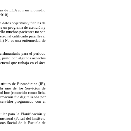
nicas de LCA con un promedio
 2010)
e datos objetivos y fiables de
a de un programa de atención y
 ello muchos pacientes no son
ersonal calificado para llevar
 iii) No es una enfermedad de
leishmaniasis para el periodo
s, junto con algunos aspectos
neral que trabaja en el área
nstituto de Biomedicina (IB),
ada uno de los Servicios de
 ad hoc (conocido como ficha
ormación fue digitalizada por
-servidor programado con el
ular para la Planificación y
mensual (Portal del Instituto
tos Social de la Escuela de