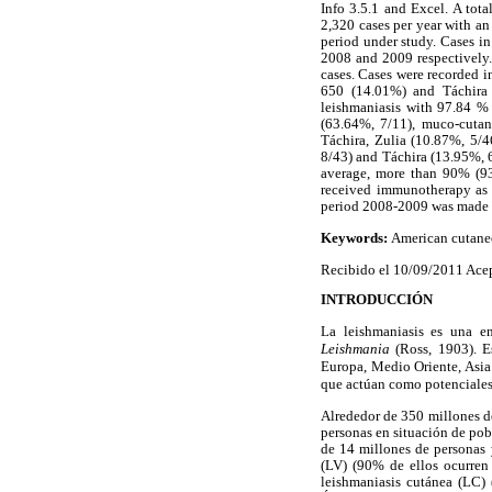
Info 3.5.1 and Excel. A tota
2,320 cases per year with an 
period under study. Cases in
2008 and 2009 respectively.
cases. Cases were recorded i
650 (14.01%) and Táchira 
leishmaniasis with 97.84 % 
(63.64%, 7/11), muco-cutan
Táchira, Zulia (10.87%, 5/4
8/43) and Táchira (13.95%, 6
average, more than 90% (93
received immunotherapy as f
period 2008-2009 was made a
Keywords:
American cutaneo
Recibido el 10/09/2011 Ace
INTRODUCCIÓN
La leishmaniasis es una en
Leishmania
(Ross, 1903). E
Europa, Medio Oriente, Asia
que actúan como potenciales
Alrededor de 350 millones de
personas en situación de pob
de 14 millones de personas 
(LV) (90% de ellos ocurren 
leishmaniasis cutánea (LC) 