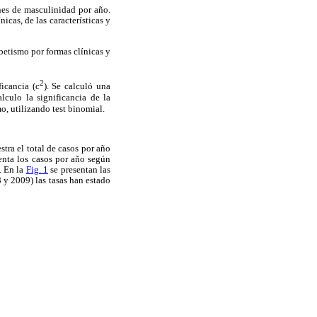
nes de masculinidad por año.
icas, de las características y
abetismo por formas clínicas
y
2
icancia (c
).
Se calculó una
lculo la significancia de la
o, utilizando test binomial.
tra el total de casos por año
enta los casos por año según
. En la
Fig. 1
se presentan las
 y 2009) las tasas han estado