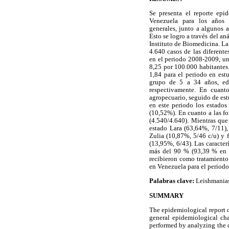
Se presenta el reporte ep
Venezuela para los años 2
generales, junto a algunos a
Esto se logro a través del an
Instituto de Biomedicina. La
4.640 casos de las diferente
en el periodo 2008-2009, un
8,25 por 100.000 habitantes
1,84 para el periodo en est
grupo de 5 a 34 años, e
respectivamente. En cuant
agropecuario, seguido de est
en este periodo los estado
(10,52%). En cuanto a las f
(4.540/4.640). Mientras que 
estado Lara (63,64%, 7/11),
Zulia (10,87%, 5/46 c/u) y 
(13,95%, 6/43). Las caracter
más del 90 % (93,39 % en e
recibieron como tratamiento
en Venezuela para el periodo
Palabras clave:
Leishmanias
SUMMARY
The epidemiological report 
general epidemiological cha
performed by analyzing the d