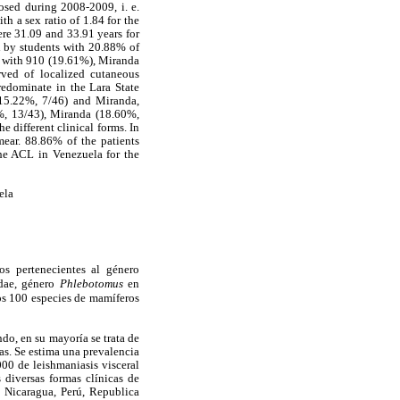
nosed during 2008-2009, i. e.
th a sex ratio of 1.84 for the
ere 31.09 and 33.91 years for
d by students with 20.88% of
ra with 910 (19.61%), Miranda
ved of localized cutaneous
redominate in the Lara State
(15.22%, 7/46) and Miranda,
3%, 13/43), Miranda (18.60%,
 different clinical forms. In
ear. 88.86% of the patients
the ACL in Venezuela for the
ela
os pertenecientes al género
idae, género
Phlebotomus
en
os 100 especies de mamíferos
do, en su mayoría se trata de
as. Se estima una prevalencia
00 de leishmaniasis visceral
 diversas formas clínicas de
, Nicaragua, Perú, Republica