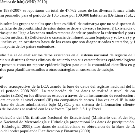
slámica de Irán) (WHO, 2010).
o 1988-2007 se reportaron un total de 47.762 casos de las diversas formas clí
asa promedio para el periodo de 10,5 casos por 100.000 habitantes (De Lima
et al.
,
s sobre los grupos sociales que afecta es difícil de estimar ya que no se disponen d
La falta de disponibilidad de estos datos se debe a diversos factores: i) Existenci
ias que no llega a las zonas rurales remotas donde se produce la enfermedad y por
nción médica; ii) Deficiencia o carencia de infraestructura (equipos y software) y p
 inclusive, en ocasiones hasta de los casos que son diagnosticados y tratados, y
la mayoría de los países endémicos.
udio fue el de analizar los datos existentes en el sistema nacional de
registro de 
ir sus distintas formas clínicas de acuerdo con sus características epidemiológica
e presenta como un reporte epidemiológico para que la comunidad científica en ge
ios para planificar estudios u otras estrategias en sus zonas de trabajo.
OS
ptivo retrospectivo de la LCA usando la base de datos del registro nacional del I
 el periodo 2008-2009. La recolección de los datos se realizó a nivel de c
onales (SDSR) en los diferentes estados a través de un instrumento de recolección
era enviada al nivel central (IB) vía compañías de correo. Una vez en el IB la inf
 base de datos administrada bajo MySQL y un sistema de información cliente
 de los datos se realizó con los software Epi Info 3.5.1 y Excel.
población del INE (Instituto Nacional de Estadísticas) (Ministerio del Poder Pop
uto Nacional de Meteorología e Hidrología proporcionó los datos de precipitación 
 Hidrología, 2009). Los datos de analfabetismo se obtuvieron de la Base de Da
io del poder popular de Planificación y Finanzas (2009).