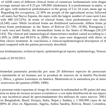
l of 4,640 cases of different clinical forms of cutaneous leishmaniasis were diag
average annual rate of 8.25 per 100,000 inhabitants. It is predominant in males, wi
 all ages, with numerical predominance in the group of 5 to 34 years, mean age w
 Regarding the occupation, 22.39% are people of the agricultural sector, followe
n all states but Nueva Esparta, the states with the largest number of cases were La
with 488 (10.52%). In terms of clinical forms, clear predominance was obser
(4,540) cases. While localized forms are distributed nationwide, diffuse forms p
eous forms predominate in the States of Bolivar (21.74%, 10/46), Portuguesa 
6 each one) and finally, the intermediate forms in the States of Monagas (30.2
/43). The clinical and immunological characteristics studied varied according to the
.39% in 2008 and 89.81% in 2009) of the cases were diagnosed with direct sm
irst choice treatment. In conclusion, a clinical-epidemiological description of 
nd compared with the pattern previously described.
us leishmaniasis, technical report, epidemiological reports, epidemiology, Venezu
ptado el 29/10/2011
fermedad parasitaria producida por unas 20 diferentes especies de protozoari
s transmitida al ser humano por la picadura de insectos de la familia Psychod
 y África; y género
Lutzomyia
en América. Mantenida en la naturaleza por al men
 reservorios del parásito (WHO, 1990).
 personas están expuestas al riesgo de contraer la enfermedad en 98 países del mun
reza en áreas de escasos recursos económicos o con mala distribución de sus riquez
y una incidencia anual de aproximadamente dos millones de casos nuevos: 500.0
en Bangladesh, Brasil, Etiopia, India, Nepal y Sudán), y 1.500.000 casos de las
(90% de ellos en Afganistán, Argelia, Arabia Saudita, Bolivia, Brasil, Colombia