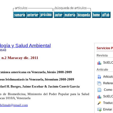
ología y Salud Ambiental
Servicios 
4648
Revista
 n.2 Maracay dic. 2011
SciELO
Articulo
cutánea americana en Venezuela, bienio 2008-2009
Articu
us leishmaniasis in Venezuela, biennium 2008-2009
Referen
fael H. Borges, Jaime Escobar & Jacinto Convit García
Como c
to de Biomedicina, Ministerio del Poder Popular para la Salud
SciELO
acas 1010A, Venezuela
Traduc
delimah@gmail.com
Enviar 