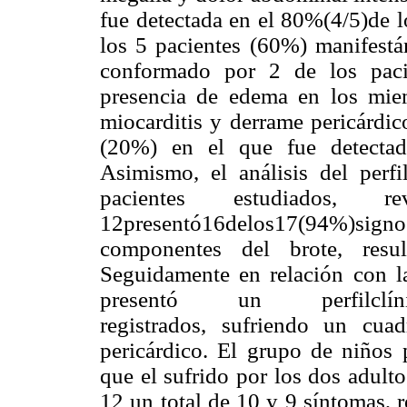
fue detectada en el 80%(4/5)de l
los 5 pacientes (60%) manifestá
conformado por 2 de los paci
presencia de edema en los miem
miocarditis y derrame pericárdic
(20%) en el que fue detectad
Asimismo, el análisis del perf
pacientes estudiados,
12presentó16delos17(94%)sign
componentes del brote, resul
Seguidamente en relación con la
presentó un perfilclínico
registrados, sufriendo un cua
pericárdico. El grupo de niños 
que el sufrido por los dos adult
12 un total de 10 y 9 síntomas,