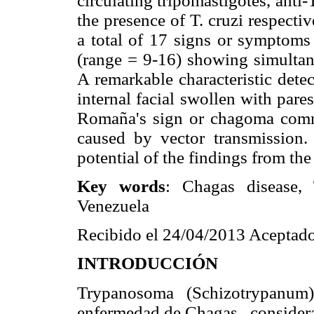
circulating tripomastigotes, anti-
the presence of T. cruzi respectiv
a total of 17 signs or symptoms
(range = 9-16) showing simultan
A remarkable characteristic dete
internal facial swollen with pare
Romaña's sign or chagoma comm
caused by vector transmission.
potential of the findings from th
Key words
: Chagas disease, 
Venezuela
Recibido el 24/04/2013 Aceptado
INTRODUCCIÓN
Trypanosoma (Schizotrypanum)
enfermedad de Chagas , considera