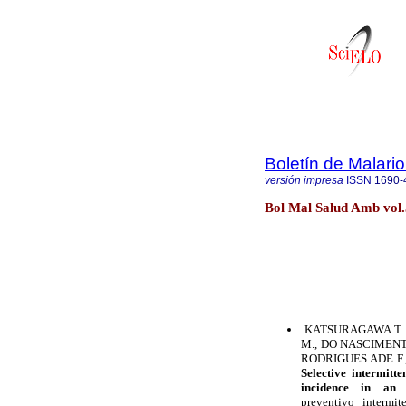
Boletín de Malari
versión impresa
ISSN
1690-
Bol Mal Salud Amb vol.
KATSURAGAWA T. H.,
M., DO NASCIMENTO
RODRIGUES ADE F.,T
Selective intermitte
incidence in an
preventivo intermit