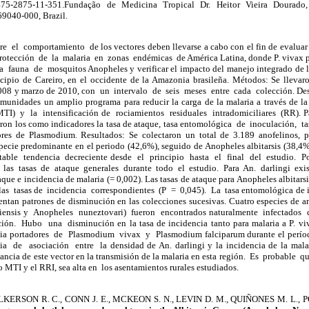
475-2875-11-351.Fundação de Medicina Tropical Dr. Heitor Vieira Dourado, A
9040-000, Brazil.
e el comportamiento de los vectores deben llevarse a cabo con el fin de evaluar l
 protección de la malaria en zonas endémicas de América Latina, donde P. vivax p
 fauna de mosquitos Anopheles y verificar el impacto del manejo integrado de l
ipio de Careiro, en el occidente de la Amazonia brasileña. Métodos: Se llevar
2008 y marzo de 2010, con un intervalo de seis meses entre cada colección. 
nidades un amplio programa para reducir la carga de la malaria a través de la
TI) y la intensificación de rociamientos residuales intradomiciliares (RR). Pa
zaron los como indicadores la tasa de ataque, tasa entomológica de inoculación, t
ores de Plasmodium. Resultados: Se colectaron un total de 3.189 anofelinos, pe
pecie predominante en el periodo (42,6%), seguido de Anopheles albitarsis (38,4%
ble tendencia decreciente desde el principio hasta el final del estudio. Por 
las tasas de ataque generales durante todo el estudio. Para An. darlingi exis
ataque e incidencia de malaria (= 0,002). Las tasas de ataque para Anopheles albitar
las tasas de incidencia correspondientes (P = 0,045). La tasa entomológica de in
esentan patrones de disminución en las colecciones sucesivas. Cuatro especies de 
iliensis y Anopheles nuneztovari) fueron encontrados naturalmente infectad
ón. Hubo una disminución en la tasa de incidencia tanto para malaria a P. viv
ncia portadores de Plasmodium vivax y Plasmodium falciparum durante el períod
 de asociación entre la densidad de An. darlingi y la incidencia de la malari
ncia de este vector en la transmisión de la malaria en esta región. Es probable 
do MTI y el RRI, sea alta en los asentamientos rurales estudiados.
KERSON R. C., CONN J. E., MCKEON S. N., LEVIN D. M., QUIÑONES M. L., 