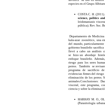
especies en el Grupo Albitars
COSTA C. H. (2011)
science, politics a
leishmaniasis viscer
pública). Rev. Soc. B
Departamento de Medicina C
kala-azar zoonótico, una en
del mundo, particularmente
gobierno brasileño sacrific
llevó a cabo un análisis cr
se hizo un abordaje histó
enfoque brasileño. Además,
riesgo para los seres human
perros. También se revisar
programa de sacrificio de 
evidencias firmes del riesgo 
eliminación de los perros. 
animales.Conclusiones: Da
visceral, este programa, co
ciencia y sobre la eliminaci
HARHAY M. O., OLL
(Parasitología urba