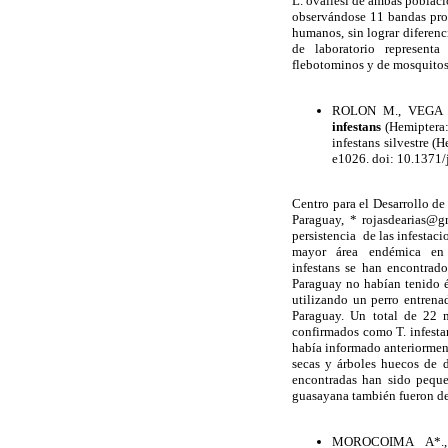
L. ovallesi de ambas poblaci
observándose 11 bandas pro
humanos, sin lograr diferen
de laboratorio representa a
flebotominos y de mosquitos
ROLON M., VEGA M
infestans
(Hemiptera
infestans silvestre
e1026. doi: 10.1371/
Centro para el Desarrollo d
Paraguay, * rojasdearias@
persistencia de las infestac
mayor área endémica en el 
infestans se han encontrado
Paraguay no habían tenido é
utilizando un perro entrena
Paraguay. Un total de 22 m
confirmados como T. infesta
había informado anteriorment
secas y árboles huecos de 
encontradas han sido pequ
guasayana también fueron det
MOROCOIMA A*.,