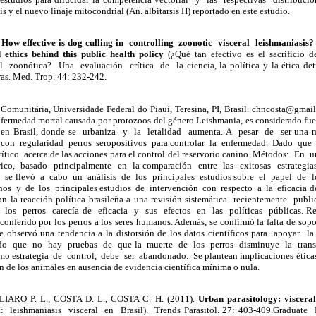
is y el nuevo linaje mitocondrial (An. albitarsis H) reportado en este estudio.
.
How effective is dog culling in controlling zoonotic visceral leishmaniasis? 
nd ethics behind this public health policy
(¿Qué tan efectivo es el sacrificio d
al zoonótica? Una evaluación crítica de la ciencia, la política y la ética detr
ras. Med. Trop. 44: 232-242.
omunitária, Universidade Federal do Piauí, Teresina, PI, Brasil. chncosta@gm
fermedad mortal causada por protozoos del género Leishmania, es considerado fuera
 en Brasil, donde se urbaniza y la letalidad aumenta. A pesar de ser una m
a con regularidad perros seropositivos para controlar la enfermedad. Dado que 
ítico acerca de las acciones para el control del reservorio canino. Métodos: En u
rico, basado principalmente en la comparación entre las exitosas estrategia
 se llevó a cabo un análisis de los principales estudios sobre el papel de 
os y de los principales estudios de intervención con respecto a la eficacia de
on la reacción política brasileña a una revisión sistemática recientemente pu
los perros carecía de eficacia y sus efectos en las políticas públicas. Re
conferido por los perros a los seres humanos. Además, se confirmó la falta de sopor
Se observó una tendencia a la distorsión de los datos científicos para apoyar l
do que no hay pruebas de que la muerte de los perros disminuye la trans
mo estrategia de control, debe ser abandonado. Se plantean implicaciones éticas a
ón de los animales en ausencia de evidencia científica mínima o nula.
IARO P. L., COSTA D. L., COSTA C. H. (2011).
Urban parasitology: viscer
na: leishmaniasis visceral en Brasil). Trends Parasitol. 27: 403-409.Gradua