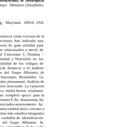
sorhynchus) of Neotropical
po Albitarsis (Anopheles:
ing, Maryland 20910, USA.
rtancia como vectores de la
recientes han indicado una
enta de gran utilidad para
nte relacionados a través de
ial Citocromo C Oxidasa -
Trinidad y Venezuela en los
 utilidad de los códigos de
 de distancia y el análisis
os del Grupo Albitarsis de
s bayesiano. Resultados: La
ciden plenamente. Análisis de
ión intra-nodo. La variación
fica media fueron resultaron
stran completo apoyo para la
bitarsis F, An. deaneorum, An.
 detectados anteriormente An.
mitocondrial único cercano a
sitan más estudios integrados
 confiable de identificación
s del Grupo Albitarsis. Se
ones geográficas de las ocho