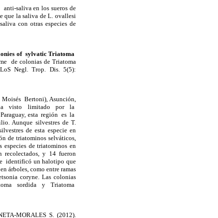
nti-saliva en los sueros de
que la saliva de L. ovallesi
saliva con otras especies de
olonies of sylvatic Triatoma
me de colonias de Triatoma
PLoS Negl. Trop. Dis. 5(5):
n Moisés Bertoni), Asunción,
e ha visto limitado por la
n Paraguay, esta región es la
io. Aunque silvestres de T.
ilvestres de esta especie en
n de triatominos selváticos,
s especies de triatominos en
n recolectados, y 14 fueron
e identificó un halotipo que
 en árboles, como entre ramas
tsonia coryne. Las colonias
riatoma sordida y Triatoma
TA-MORALES S. (2012).