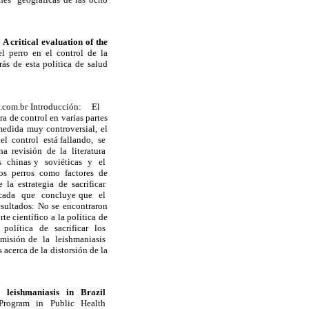
A critical evaluation of the
el perro en el control de la
ás de esta política de salud
ail.com.br Introducción: El
 de control en varias partes
edida muy controversial, el
el control está fallando, se
na revisión de la literatura
s chinas y soviéticas y el
los perros como factores de
 la estrategia de sacrificar
blicada que concluye que el
sultados: No se encontraron
te científico a la política de
a política de sacrificar los
misión de la leishmaniasis
cerca de la distorsión de la
al leishmaniasis in Brazil
te Program in Public Health