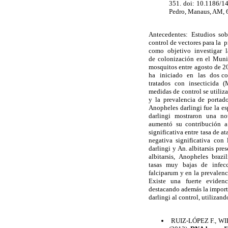
351. doi: 10.1186/1
Pedro, Manaus, AM, 6
Antecedentes: Estudios sobr
control de vectores para la
como objetivo investigar la
de colonización en el Munic
mosquitos entre agosto de 
ha iniciado en las dos comu
tratados con insecticida (M
medidas de control se utili
y la prevalencia de portad
Anopheles darlingi fue la es
darlingi mostraron una nota
aumentó su contribución a 
significativa entre tasa de 
negativa significativa con 
darlingi y An. albitarsis pr
albitarsis, Anopheles braz
tasas muy bajas de infecci
falciparum y en la prevale
Existe una fuerte evidencia
destacando además la importa
darlingi al control, utilizan
RUIZ-LÓPEZ F., WIL