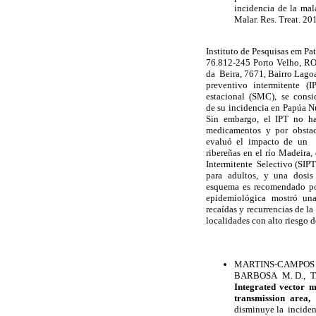
incidencia de la mal
Malar. Res. Treat. 2
Instituto de Pesquisas em Pa
76.812-245 Porto Velho, 
da Beira, 7671, Bairro Lagoa
preventivo intermitente 
estacional (SMC), se consi
de su incidencia en Papúa N
Sin embargo, el IPT no ha
medicamentos y por obstacu
evaluó el impacto de un IP
ribereñas en el río Madei
Intermitente Selectivo (SI
para adultos, y una dosis e
esquema es recomendado por 
epidemiológica mostró una r
recaídas y recurrencias de l
localidades con alto riesgo 
MARTINS-CAMPOS K.
BARBOSA M. D., T
Integrated vector 
transmission area, 
disminuye la inciden