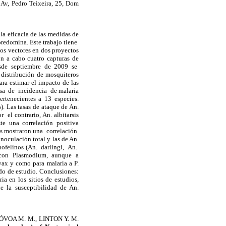
v, Pedro Teixeira, 25, Dom
a eficacia de las medidas de
redomina. Este trabajo tiene
os vectores en dos proyectos
on a cabo cuatro capturas de
Desde septiembre de 2009 se
 distribución de mosquiteros
ra estimar el impacto de las
asa de incidencia de malaria
rtenecientes a 13 especies.
). Las tasas de ataque de An.
el contrario, An. albitarsis
te una correlación positiva
sis mostraron una correlación
oculación total y las de An.
anofelinos (An. darlingi, An.
os con Plasmodium, aunque a
ax y como para malaria a P.
o de estudio. Conclusiones:
a en los sitios de estudios,
que la susceptibilidad de An.
PÓVOA M. M., LINTON Y. M.