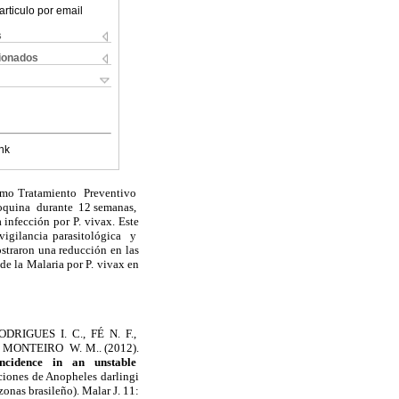
articulo por email
s
cionados
nk
omo Tratamiento Preventivo
roquina durante 12 semanas,
infección por P. vivax. Este
 vigilancia parasitológica y
straron una reducción en las
de la Malaria por P. vivax en
DRIGUES I. C., FÉ N. F.,
MONTEIRO W. M.. (2012).
 incidence in an unstable
ciones de Anopheles darlingi
onas brasileño). Malar J. 11: