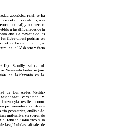
edad zoonótica rural, se ha
ieren entre las ciudades, aún
ervorio animal) y un vector
ido a las dificultades de la
ada año. La mayoría de las
r los flebótomos) podrían ser
y otras. En este artículo, se
ntrol de la LV dentro y fuera
2012).
Sandfly saliva of
a in Venezuela Andes region
isión de Leishmania en la
idad de Los Andes, Mérida-
l hospedador vertebrado y
de Lutzomyia ovallesi, como
i provenientes de distintos
etría geométrica, análisis de
nas anti-saliva en sueros de
 el tamaño isométrico y la
 de las glándulas salivales de