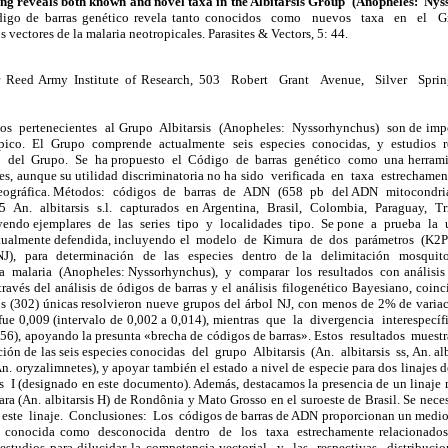
g reveals both known and novel taxa in the Albitarsis Group (Anopheles: Nys
igo de barras genético revela tanto conocidos como nuevos taxa en el Gru
 vectores de la malaria neotropicales. Parasites & Vectors, 5: 44.
r Reed Army Institute of Research, 503 Robert Grant Avenue, Silver Spr
s pertenecientes al Grupo Albitarsis (Anopheles: Nyssorhynchus) son de impo
pico. El Grupo comprende actualmente seis especies conocidas, y estudios 
ro del Grupo. Se ha propuesto el Código de barras genético como una herrami
es, aunque su utilidad discriminatoria no ha sido verificada en taxa estrechame
geográfica. Métodos: códigos de barras de ADN (658 pb del ADN mitocondr
 An. albitarsis s.l. capturados en Argentina, Brasil, Colombia, Paraguay, 
yendo ejemplares de las series tipo y localidades tipo. Se pone a prueba la
tualmente defendida, incluyendo el modelo de Kimura de dos parámetros (K2P)
J), para determinación de las especies dentro de la delimitación mosquit
la malaria (Anopheles: Nyssorhynchus), y comparar los resultados con análisi
ravés del análisis de ódigos de barras y el análisis filogenético Bayesiano, coin
s (302) únicas resolvieron nueve grupos del árbol NJ, con menos de 2% de variac
 fue 0,009 (intervalo de 0,002 a 0,014), mientras que la divergencia interespecí
56), apoyando la presunta «brecha de códigos de barras». Estos resultados mue
ción de las seis especies conocidas del grupo Albitarsis (An. albitarsis ss, An. al
n. oryzalimnetes), y apoyar también el estado a nivel de especie para dos linajes
is I (designado en este documento). Además, destacamos la presencia de un linaje 
a (An. albitarsis H) de Rondônia y Mato Grosso en el suroeste de Brasil. Se nece
 este linaje. Conclusiones: Los códigos de barras de ADN proporcionan un medio
 conocida como desconocida dentro de los taxa estrechamente relacionado
estudios para dilucidar la competencia vectorial y las respectivas distribuci