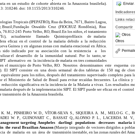
aria en un estudio de cohorte abierta en la Amazonia brasileña).
Enviar 
013: 310246. doi: 10.1155/2013/310246.
Indicadore
Links rela
tologias Tropicais (IPEPATRO), Rua da Beira, 7671, Bairro Lagoa,
RO, Brazil;Fundação Oswaldo Cruz (FIOCRUZ Rondônia), Rua
Compartir
, 76.812-245 Porto Velho, RO, Brazil.En los niños, el tratamiento
Otros
(IPTc), actualmente llamado Quimioprofilaxis de malaria
Otros
dera eficaz en el control de la malaria debido a la reducción
ueva Guinea y en algunas zonas con malaria estacional en África.
 sido indicado por su asociación con la resistencia a los
Permali
lizar el desarrollo de la inmunidad natural. Por lo tanto, se
T alternativo en la incidencia de malaria en tres comunidades
ra, en el municipio de Porto Velho, RO. Nosotros denominamos este esquema c
PT). El SIPT consiste en una dosis semanal de dos tabletas de 150 mg de clo
quivalente para los niños, después del tratamiento supervisado completo para la 
el Ministerio de Salud de Brasil para evitar recaídas frecuentes. La clínica y
educción significativa en la incidencia de la Malaria a vivax. Los resultados mo
a malaria después de la implementación SIPT. El SIPT puede ser eficaz en el control 
de transmisión de la Amazonia brasileña.
 M., PINHEIRO W. D., VÍTOR-SILVA S., SIQUEIRA A. M., MELO G. C., RO
ADEI W. P., GUINOVART C., BASSAT Q., ALONSO P. L., LACERDA M. V., 
management targeting Anopheles darlingi populations decreases malaria
in the rural Brazilian Amazon
(Manejo integrado de vectores dirigidos a pobla
cia de malaria en un área de transmisión inestable, en las zonas rurales del Amaz