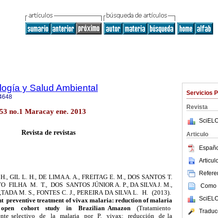
ología y Salud Ambiental
Servicios 
4648
Revista
53 no.1 Maracay ene. 2013
SciELO
Revista de revistas
Articulo
Españo
Articu
Referen
 GIL L. H., DE LIMA A. A., FREITAG E. M., DOS SANTOS T.
 FILHA M. T., DOS SANTOS JÚNIOR A. P., DA SILVA J. M.,
Como c
ADA M. S., FONTES C. J., PEREIRA DA SILVA L. H. (2013).
SciELO
nt preventive treatment of vivax malaria: reduction of malaria
 open cohort study in Brazilian Amazon
(Tratamiento
Traduc
ente selectivo de la malaria por P. vivax: reducción de la