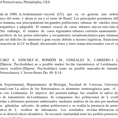
of Pennsylvania, Philadelphia, USA.
ada de 1980, la leishmaniasis visceral (LV), que es, en general, una enferm
nos del norte, y ahora el sur y el oeste de Brasil. Los principales portadores dif
ión humana, son principalmente las grandes poblaciones urbanas de cánidos (res
ipatético y adaptable. El número exacto de casos urbanos aún no está claro deb
. Sin embargo, el número de casos registrados urbanos continúa aumentando c
, sacrificio de los perros infectados y rociamientos intradomiciliarios para elimina
do ser difíciles de mantener a gran escala debido a razones logísticas, financieras 
nización de la LV en Brasil, discutiendo éstos y otros temas relacionados con el co
NCHEZ Y., SÁNCHEZ H., RONDÓN M., GONZALEZ N., CARRERO J. (
(Diptera: Psychodidae) as a posible marker for the transmission of Leishmani
omyia ovallesi (Diptera: Psychodidae) como un posible marcador de transm
enezolanos). J. Vector Borne Dis. 49: 8-14.
gía Experimental, Departamento de Biología, Facultad de Ciencias, Univers
gmail.com La saliva de los flebotominos es altamente inmunogénica para e
ón con Leishmania. El objetivo del presente trabajo fue estudiar la saliva 
 de transmisión de Leishmania. Se compararon dos poblaciones de L. ovalles
idas a diferentes presiones ambientales, mediante análisis de las alas por morfom
s glándulas salivales de ambas poblaciones y se evalúa la presencia de proteí
saliva de L. ovallesi de laboratorio. Los resultados revelan diferencias en
o se detectó efecto alométrico. Se encontró similaridad entre los perfiles proteicos