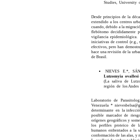
Studies, University 
Desde principios de la déc
extendido a los centros urba
cuando, debido a la migrac
flebótomo decididamente per
vigilancia epidemiológica
iniciativas de control (e.g.
efectivos, pero han demostra
hace una revisión de la urba
de Brasil.
NIEVES E.*, SÁ
Lutzomyia ovallesi
(La saliva de Lutz
región de los Andes V
Laboratorio de Parasitolo
Venezuela * nievesbelsa@
determinante en la infecci
posible marcador de riesgo
orígenes geográficos y somet
los perfiles proteico de la
humanos enfrentados a la 
conformación de las alas, y n