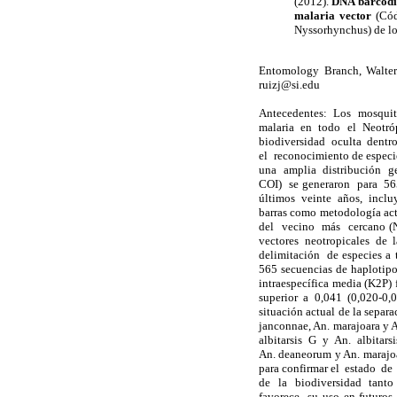
(2012).
DNA barcodin
malaria vector
(Cód
Nyssorhynchus) de los
Entomology Branch, Walte
ruizj@si.edu
Antecedentes: Los mosquito
malaria en todo el Neotró
biodiversidad oculta dent
el reconocimiento de especi
una amplia distribución 
COI) se generaron para 565
últimos veinte años, inclu
barras como metodología ac
del vecino más cercano (N
vectores neotropicales de 
delimitación de especies a t
565 secuencias de haplotipo
intraespecífica media (K2P)
superior a 0,041 (0,020-0,0
situación actual de la separa
janconnae, An. marajoara y A
albitarsis G y An. albitars
An. deaneorum y An. marajoar
para confirmar el estado de
de la biodiversidad tanto
favorece su uso en futuros 