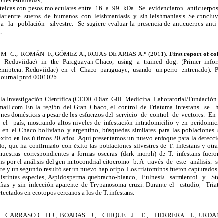
ones estudiadas,
teicas con pesos moleculares entre 16 a 99 kDa. Se evidenciaron anticuerpos a
ciar entre sueros de humanos con leishmaniasis y sin leishmaniasis. Se concluye 
 la población silvestre. Se sugiere evaluar la presencia de anticuerpos anti-
.
 C., ROMÁN F., GÓMEZ A., ROJAS DE ARIAS A.* (2011).
First report of c
: Reduviidae) in the Paraguayan Chaco, using a trained dog. (Primer infor
 (Hemiptera: Reduviidae) en el Chaco paraguayo, usando un perro entrenado). 
journal.pntd.0001026.
e la Investigación Científica (CEDIC/Díaz Gill Medicina Laboratorial/Fundació
gmail.com En la región del Gran Chaco, el control de Triatoma infestans s
iones domésticas a pesar de los esfuerzos del servicio de control de vectores. E
país, mostrando altos niveles de infestación intradomicilio y en peridomicil
 en el Chaco boliviano y argentino, búsquedas similares para las poblaciones s
xito en los últimos 20 años. Aquí presentamos un nuevo enfoque para la detecció
do, que ha confirmado con éxito las poblaciones silvestres de T. infestans y otra
uestras correspondientes a formas oscuras (dark morph) de T. infestans fuero
ns por el análisis del gen mitocondrial citocromo b. A través de este análisis, s
e y un segundo resultó ser un nuevo haplotipo. Los triatominos fueron capturados
distintas especies, Aspidosperma quebracho-blanco, Bulnesia sarmientoi y Ste
eñas y sin infección aparente de Trypanosoma cruzi. Durante el estudio, T
ectados en ecotopos cercanos a los de T. infestans.
 CARRASCO H.J., BOADAS J., CHIQUE J. D., HERRERA L, URDANE