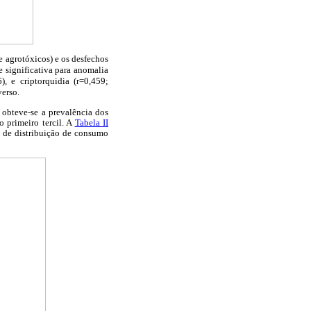
e agrotóxicos) e os desfechos
e significativa para anomalia
), e criptorquidia (r=0,459;
verso.
o obteve-se a prevalência dos
o primeiro tercil. A
Tabela II
s de distribuição de consumo