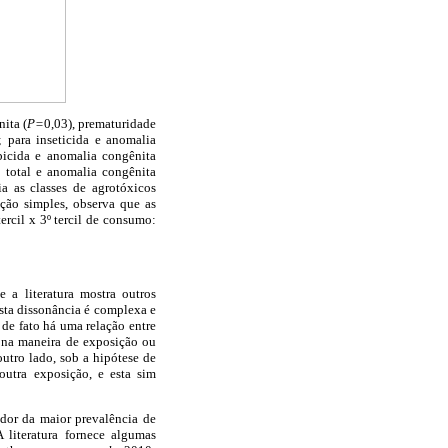
ita (
P=
0,03), prematuridade
; para inseticida e anomalia
bicida e anomalia congênita
 total e anomalia congênita
ia as classes de agrotóxicos
ção simples, observa que as
ercil x 3º tercil de consumo:
 a literatura mostra outros
esta dissonância é complexa e
 de fato há uma relação entre
, na maneira de exposição ou
utro lado, sob a hipótese de
utra exposição, e esta sim
dor da maior prevalência de
 literatura fornece algumas