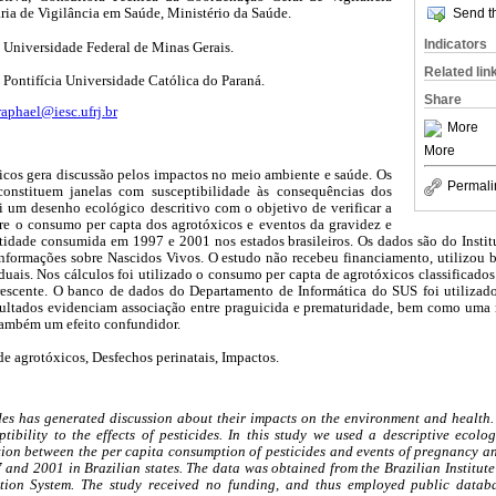
Send th
ria de Vigilância em Saúde, Ministério da Saúde.
Indicators
Universidade Federal de Minas Gerais.
Related lin
ontifícia Universidade Católica do Paraná.
Share
raphael@iesc.ufrj.br
More
More
cos gera discussão pelos impactos no meio ambiente e saúde. Os
Permali
constituem janelas com susceptibilidade às consequências dos
i um desenho ecológico descritivo com o objetivo de verificar a
tre o consumo per capta dos agrotóxicos e eventos da gravidez e
tidade consumida em 1997 e 2001 nos estados brasileiros. Os dados são do Institu
 Informações sobre Nascidos Vivos. O estudo não recebeu financiamento, utilizou 
duais. Nos cálculos foi utilizado o consumo per capta de agrotóxicos classificados
escente. O banco de dados do Departamento de Informática do SUS foi utilizado
sultados evidenciam associação entre praguicida e prematuridade, bem como uma
 também um efeito confundidor.
 agrotóxicos, Desfechos perinatais, Impactos.
es has generated discussion about their impacts on the environment and health
tibility to the effects of pesticides. In this study we used a descriptive ecolo
ation between the per capita consumption of pesticides and events of pregnancy an
 and 2001 in Brazilian states. The data was obtained from the Brazilian Institute
tion System. The study received no funding, and thus employed public datab