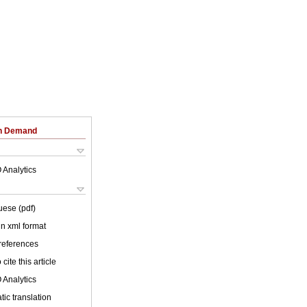
on Demand
 Analytics
uese (pdf)
 in xml format
 references
cite this article
 Analytics
ic translation