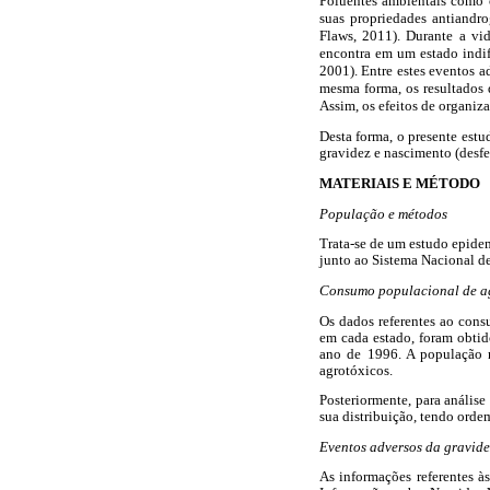
Poluentes ambientais como o
suas propriedades antiandr
Flaws, 2011). Durante a vi
encontra em um estado indi
2001). Entre estes eventos a
mesma forma, os resultados 
Assim, os efeitos de organi
Desta forma, o presente estu
gravidez e nascimento (desfe
MATERIAIS E MÉTODO
População e métodos
Trata-se de um estudo epidem
junto ao Sistema Nacional de
Consumo populacional de a
Os dados referentes ao cons
em cada estado, foram obtid
ano de 1996. A população r
agrotóxicos.
Posteriormente, para análise
sua distribuição, tendo orde
Eventos adversos da gravide
As informações referentes à