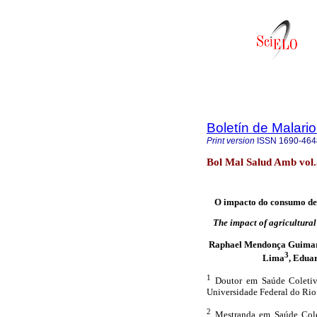
Boletín de Malari
Print version
ISSN
1690-464
Bol Mal Salud Amb vol
O impacto do consumo de 
The impact of agricultural
Raphael Mendonça Guima
3
Lima
, Edua
1
Doutor em Saúde Coletiva.
Universidade Federal do Rio 
2
Mestranda em Saúde Colet