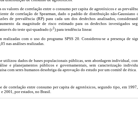
 os valores de correlação entre o consumo per capita de agrotóxicos e as prevalên
iciente de correlação de Spearman, dado o padrão de distribuição não-Gaussiano 
azões de prevalência (RP) para cada um dos desfechos analisados, considerand
e aumento da magnitude de risco estimado para os desfechos investigados se
2
através do teste qui-quadrado (
c
) para tendência linear.
ram realizadas com o uso do programa SPSS 20. Considerou-se a presença de sign
,05 nas análises realizadas.
que utilizou dados de bases populacionais públicas, sem abordagem individual, co
nálise e planejamentos públicos e governamentais, sem caracterização individu
quisa com seres humanos desobriga da aprovação do estudo por um comitê de ética.
se de correlação entre consumo per capita de agrotóxicos, segundo tipo, em 1997,
 e 2001, por estados, no Brasil.