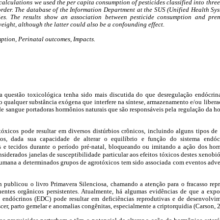
 calculations we used the per capita consumption of pesticides classified into three
 order. The database of the Information Department at the SUS (Unified Health Sy
es. The results show an association between pesticide consumption and prema
ight, although the latter could also be a confounding effect.
ption, Perinatal outcomes, Impacts.
 questão toxicológica tenha sido mais discutida do que desregulação endócrina.
 qualquer substância exógena que interfere na síntese, armazenamento e/ou libera
de sangue portadoras hormônios naturais que são responsáveis pela regulação da 
xicos pode resultar em diversos distúrbios crônicos, incluindo alguns tipos de c
vos, dada sua capacidade de alterar o equilíbrio e função do sistema endócr
 e tecidos durante o período pré-natal, bloqueando ou imitando a ação dos ho
nsiderados janelas de susceptibilidade particular aos efeitos tóxicos destes xenobi
humana a determinados grupos de agrotóxicos tem sido associada com eventos adv
 publicou o livro Primavera Silenciosa, chamando a atenção para o fracasso re
entes orgânicos persistentes. Atualmente, há algumas evidências de que a expos
 endócrinos (EDC) pode resultar em deficiências reprodutivas e de desenvolvime
cer, parto gemelar e anomalias congênitas, especialmente a criptorquidia (Carson, 