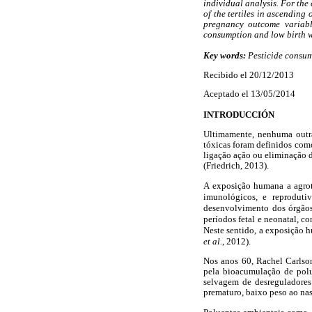
individual analysis. For the
of the tertiles in ascending
pregnancy outcome variabl
consumption and low birth we
Key words:
Pesticide consum
Recibido el 20/12/2013
Aceptado el 13/05/2014
INTRODUCCIÓN
Ultimamente, nenhuma outra
tóxicas foram definidos como
ligação ação ou eliminação 
(Friedrich, 2013).
A exposição humana a agrotó
imunológicos, e reproduti
desenvolvimento dos órgãos
períodos fetal e neonatal, co
Neste sentido, a exposição 
et al.
, 2012).
Nos anos 60, Rachel Carlson
pela bioacumulação de polu
selvagem de desreguladores
prematuro, baixo peso ao nas