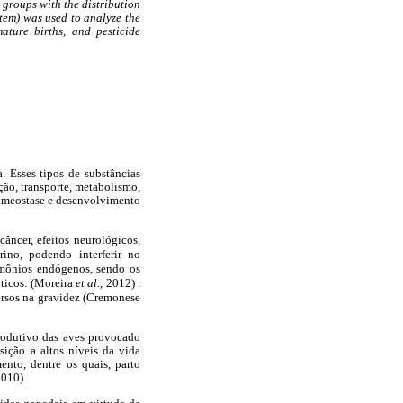
 groups with the distribution
stem) was used to analyze the
ture births, and pesticide
 Esses tipos de substâncias
ção, transporte, metabolismo,
homeostase e desenvolvimento
âncer, efeitos neurológicos,
ino, podendo interferir no
rmônios endógenos, sendo os
óticos. (Moreira
et al.
, 2012) .
ersos na gravidez (Cremonese
produtivo das aves provocado
ição a altos níveis da vida
nto, dentre os quais, parto
2010)