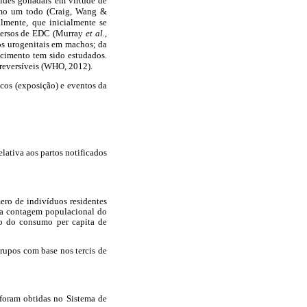
óides gonadais em virtude de
como um todo (Craig, Wang &
lmente, que inicialmente se
dversos de EDC (Murray
et al.
,
tos urogenitais em machos; da
scimento tem sido estudados.
reversíveis (WHO, 2012).
icos (exposição) e eventos da
lativa aos partos notificados
ero de indivíduos residentes
 da contagem populacional do
lo do consumo per capita de
grupos com base nos tercis de
 foram obtidas no Sistema de