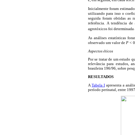
Inicialmente foram estimados
utilizando para isso o coef
seguida foram obtidas as r
referência. A tendência d
agrotóxicos foi determinada 
As análises estatísticas fo
observado um valor de
P <
0
Aspectos éticos
Por se tratar de um estudo 
relevância para estudos, a
brasileira 196/96, sobre pes
RESULTADOS
A
Tabela I
apresenta a análi
período perinatal, entre 1997