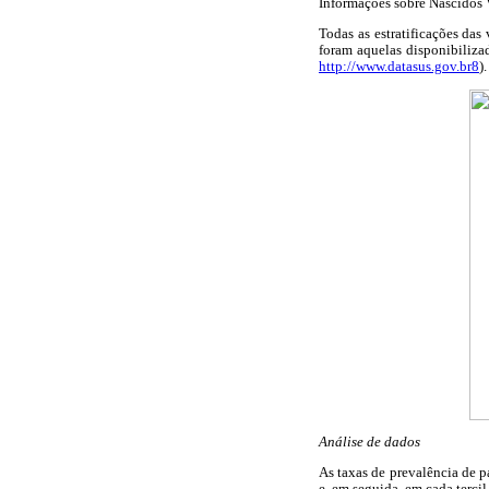
Informações sobre Nascidos
Todas as estratificações das
foram aquelas disponibiliz
http://www.datasus.gov.br8
)
Análise de dados
As taxas de prevalência de p
e, em seguida, em cada terci