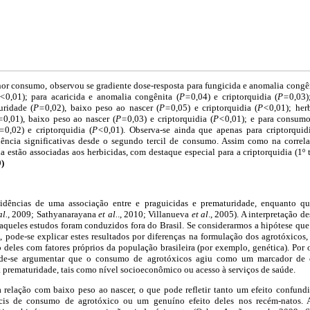
or consumo, observou se gradiente dose-resposta para fungicida e anomalia congên
<
0,01); para acaricida e anomalia congênita (
P=
0,04) e criptorquidia (
P=
0,03)
uridade (
P=
0,02), baixo peso ao nascer (
P=
0,05) e criptorquidia (
P<
0,01); her
=
0,01), baixo peso ao nascer (
P=
0,03) e criptorquidia (
P<
0,01); e para consumo
=
0,02) e criptorquidia (
P<
0,01). Observa-se ainda que apenas para criptorquid
lência significativas desde o segundo tercil de consumo. Assim como na correla
a estão associadas aos herbicidas, com destaque especial para a criptorquidia (1º t
9
)
dências de uma associação entre e praguicidas e prematuridade, enquanto que
al.
, 2009; Sathyanarayana
et al.
., 2010; Villanueva
et al
., 2005). A interpretação d
aqueles estudos foram conduzidos fora do Brasil. Se considerarmos a hipótese que
, pode-se explicar estes resultados por diferenças na formulação dos agrotóxicos
deles com fatores próprios da população brasileira (por exemplo, genética). Por o
ode-se argumentar que o consumo de agrotóxicos agiu como um marcador de o
 prematuridade, tais como nível socioeconômico ou acesso à serviços de saúde.
relação com baixo peso ao nascer, o que pode refletir tanto um efeito confundi
cis de consumo de agrotóxico ou um genuíno efeito deles nos recém-natos. A