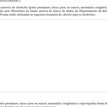
 Vivos (SINASC).
 variáveis do desfecho (parto prematuro, baixo peso ao nascer, anomalias congênita
adas pelo Ministério da Saúde através do banco de dados do Departamento da I
. Foram então utilizadas as seguintes formulas de cálculo para os desfechos:
arto prematuro, baixo peso ao nascer, anomalias congênitas e criptorquidia foram 
l da distribuição de consumo de agrotóxicos.