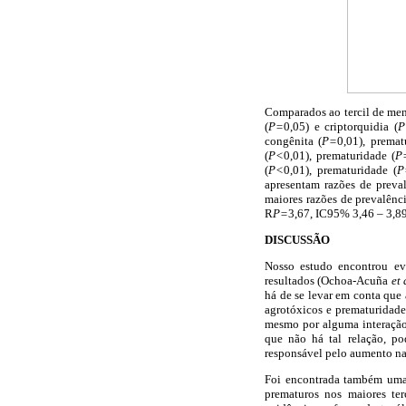
Comparados ao tercil de men
(
P=
0,05) e criptorquidia (
P
congênita (
P=
0,01), premat
(
P<
0,01), prematuridade (
P
(
P<
0,01), prematuridade (
P
apresentam razões de preva
maiores razões de prevalênci
R
P=
3,67, IC95% 3,46 – 3,8
DISCUSSÃO
Nosso estudo encontrou evi
resultados (Ochoa-Acuña
et 
há de se levar em conta que 
agrotóxicos e prematuridade
mesmo por alguma interação 
que não há tal relação, p
responsável pelo aumento na
Foi encontrada também uma 
prematuros nos maiores ter