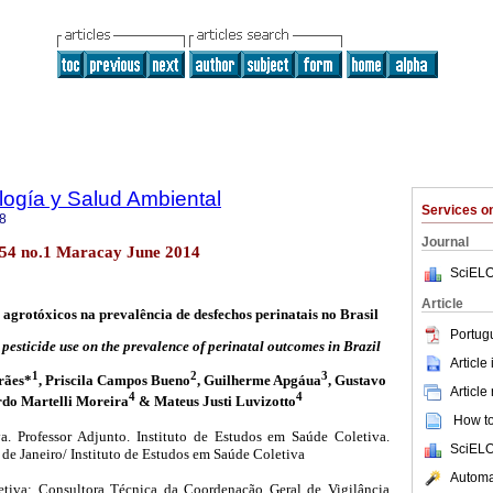
ología y Salud Ambiental
Services 
8
Journal
.54 no.1 Maracay June 2014
SciELO
Article
agrotóxicos na prevalência de desfechos perinatais no Brasil
Portug
 pesticide use on the prevalence of perinatal outcomes in Brazil
Article
1
2
3
rães*
, Priscila Campos Bueno
, Guilherme Apgáua
, Gustavo
Article
4
4
rdo Martelli Moreira
& Mateus Justi Luvizotto
How to 
 Professor Adjunto. Instituto de Estudos em Saúde Coletiva.
SciELO
de Janeiro/ Instituto de Estudos em Saúde Coletiva
Automat
iva; Consultora Técnica da Coordenação Geral de Vigilância