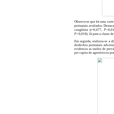
Observa-se que há uma correl
perinatais avaliados. Destac
congênita (r=0,477,
P=
0,01
P=
0,018). Já para a classe 
Em seguida, realizou-se a di
desfechos perinatais adverso
evidencia as razões de prev
per capita de agrotóxicos por