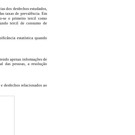
cias dos desfechos estudados,
das taxas de prevalência. Em
o-se o primeiro tercil como
gundo tercil de consumo de
ificância estatística quando
ntendo apenas informações de
al das pessoas, a resolução
 e desfechos relacionados ao