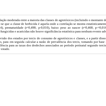
ação moderada entre a maioria das classes de agrotóxicos (incluindo o montante d
a-se que a classe de herbicida é aquela onde a correlação se mostra estatisticament
4), prematuridade (r=0,498; p-0,010), baixo peso ao nascer (r=0,468; p-=0,016
de fungicidas e acaricidas não houve significância estatística para nenhum evento ad
visão dos estados por tercis de consumo de agrotóxicos e classes, e a partir diss
s, para em seguida calcular a razão de prevalência dos tercis, tomando por base 
alência para as taxas dos desfechos associados ao período perinatal segundo terci
 estado.