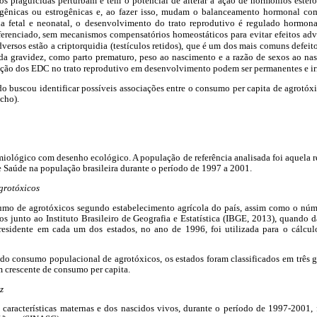
s praguicidas perturbam e têm o potencial de alterar a ação de hormônios ester
ogênicas ou estrogênicas e, ao fazer isso, mudam o balanceamento hormonal 
da fetal e neonatal, o desenvolvimento do trato reprodutivo é regulado hormona
ferenciado, sem mecanismos compensatórios homeostáticos para evitar efeitos a
dversos estão a criptorquidia (testículos retidos), que é um dos mais comuns defei
da gravidez, como parto prematuro, peso ao nascimento e a razão de sexos ao na
zação dos EDC no trato reprodutivo em desenvolvimento podem ser permanentes e ir
do buscou identificar possíveis associações entre o consumo per capita de agrotóx
cho).
iológico com desenho ecológico. A população de referência analisada foi aquela re
 Saúde na população brasileira durante o período de 1997 a 2001.
grotóxicos
umo de agrotóxicos segundo estabelecimento agrícola do país, assim como o núm
os junto ao Instituto Brasileiro de Geografia e Estatística (IBGE, 2013), quando
esidente em cada um dos estados, no ano de 1996, foi utilizada para o cálcu
 do consumo populacional de agrotóxicos, os estados foram classificados em três 
m crescente de consumo per capita.
z
s características maternas e dos nascidos vivos, durante o período de 1997-2001,