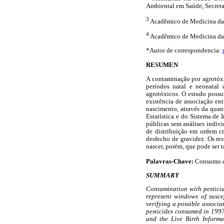
Ambiental em Saúde, Secreta
3
Acadêmico de Medicina da 
4
Acadêmico de Medicina da P
*Autor de correspondencia:
RESUMEN
A contaminação por agrotóxi
períodos natal e neonatal 
agrotóxicos. O estudo possu
existência de associação en
nascimento, através da quan
Estatística e do Sistema de
públicas sem análises indivi
de distribuição em ordem cr
desfecho de gravidez. Os re
nascer, porém, que pode ser
Palavras-Chave:
Consumo de
SUMMARY
Contamination with pesticid
represent windows of suscep
verifying a possible associ
pesticides consumed in 1997
and the Live Birth Informa