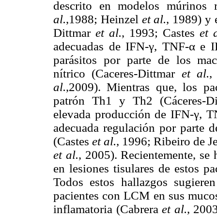
descrito en modelos múrinos r
al.
,1988; Heinzel
et al.
, 1989) y
Dittmar
et al.
, 1993; Castes
et a
adecuadas de IFN-γ
, TNF-α e I
parásitos por parte de los ma
nítrico (Caceres-Dittmar
et al.
,
al.
,2009). Mientras que, los pa
patrón Th1 y Th2 (Cáceres-D
elevada producción de IFN-γ, TN
adecuada regulación por parte d
(Castes
et al.
, 1996; Ribeiro de J
et al.
, 2005). Recientemente, se 
en lesiones tisulares de estos 
Todos estos hallazgos sugieren
pacientes con LCM en sus mucosa
inflamatoria (Cabrera
et al.
, 200