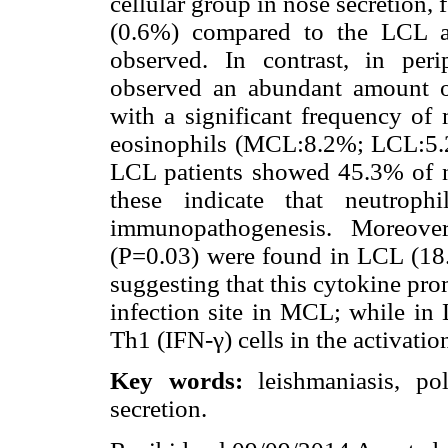
cellular group in nose secretion,
(0.6%) compared to the LCL a
observed. In contrast, in pe
observed an abundant amount o
with a significant frequency 
eosinophils (MCL:8.2%; LCL:5.2
LCL patients showed 45.3% of n
these indicate that neutro
immunopathogenesis. Moreover
(P=0.03) were found in LCL (18
suggesting that this cytokine pro
infection site in MCL; while in
Th1 (IFN-
γ) cells in the activat
Key words:
leishmaniasis, po
secretion.