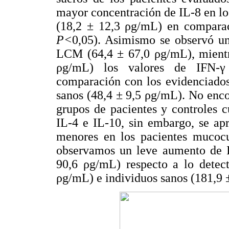
mayor concentración de IL-8 en l
(18,2 ± 12,3 ρg/mL) en comparac
P<
0,05). Asimismo se observó u
LCM (64,4 ± 67,0 ρg/mL), mientr
ρg/mL) los valores de IFN-γ 
comparación con los evidenciado
sanos (48,4 ± 9,5 ρg/mL). No encon
grupos de pacientes y controles 
IL-4 e IL-10, sin embargo, se apr
menores en los pacientes mucocu
observamos un leve aumento de I
90,6 ρg/mL) respecto a lo detec
ρg/mL) e individuos sanos (181,9 