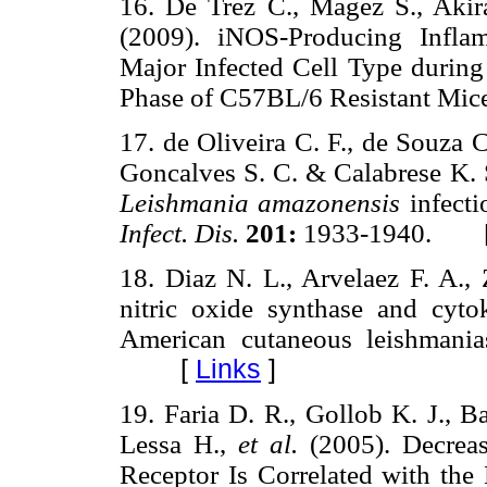
16. De Trez C., Magez S., Akira
(2009). iNOS-Producing
Infla
Major Infected Cell Type durin
Phase of C57BL/6 Resistant Mic
17. de Oliveira C. F., de Souza 
Goncalves S. C. & Calabrese K. 
Leishmania amazonensis
infecti
Infect. Dis.
201:
1933-1940. 
18. Diaz N. L., Arvelaez F. A., 
nitric oxide synthase and cytok
American cutaneous leishmania
[
Links
]
19. Faria D. R., Gollob K. J., B
Lessa H.,
et al.
(2005). Decreas
Receptor Is Correlated with the