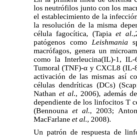
los neutrófilos junto
con los mac
el establecimiento de la infecció
la resolución de la misma depen
célula fagocítica, (Tapia
et al.
,
patógenos como
Leishmania
s
macrófagos, genera un
microamb
como la Interleucina(IL)-1, IL-
Tumoral (TNF)-α y CXCL8 (IL-
activación de las mismas así c
células dendríticas (DCs) (Sca
Nathan
et al.
, 2006), además d
dependiente
de los linfocitos T 
(Bennouna
et al.
, 2003; Anto
MacFarlane
et al.
, 2008).
Un patrón de respuesta de lin