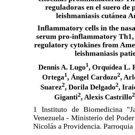
reguladoras en el suero de 
leishmaniasis cutánea 
Inflammatory cells in the nasa
serum pro-inflammatory Th1,
regulatory cytokines from Ame
leishmaniasis pati
1
Dennis A. Lugo
, Orquídea L. 
1
2
Ortega
, Ángel Cardozo
, Ar
2
2
Suarez
, Dorila Delgado
, Ira
2
2
Giganti
, Alexis Castrillo
1 Instituto de Biomedicina "J
Venezuela - Ministerio del Pode
Nicolás a Providencia. Parroquia