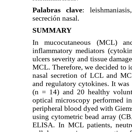
Palabras clave
: leishmaniasis
secreción nasal.
SUMMARY
In mucocutaneous (MCL) and 
inflammatory mediators (cytokin
ulcers severity and tissue damage 
MCL. Therefore, we decided to id
nasal secretion of LCL and MCL
and regulatory cytokines. It was
(n = 14) and 20 healthy volunte
optical microscopy performed in
peripheral blood dyed with Giems
using cytometric bead array (C
ELISA. In MCL patients, neutr