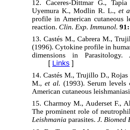
12. Caceres-Dittmar G., Tapi
Uyemura K., Modlin R. L.,
et 
profile in American cutaneous l
reaction.
Clin. Exp. Immunol.
91
13. Castés M., Cabrera M., Truji
(1996). Cytokine profile in hum
dimensions in Parasitology.
[
Links
]
14. Castés M., Trujillo D., Rojas
M.,
et al.
(1993). Serum levels 
American cutaneous leishmanias
15. Charmoy M., Auderset F., Al
The prominent role of neutrophil
Leishmania
parasites.
J. Biomed 