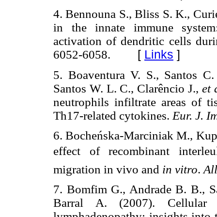
4. Bennouna S., Bliss S. K., Curi
in the innate immune system:
activation of dendritic cells dur
6052-6058.
[
Links
]
5. Boaventura V. S., Santos C.
Santos W. L. C., Clarêncio J.,
et 
neutrophils infiltrate areas of 
Th17-related cytokines.
Eur. J. 
6. Bocheńska-Marciniak M., Kupc
effect of recombinant interleu
migration in vivo and
in vitro
.
Al
7. Bomfim G., Andrade B. B., Sa
Barral A. (2007). Cellular 
lymphadenopathy: insights into 