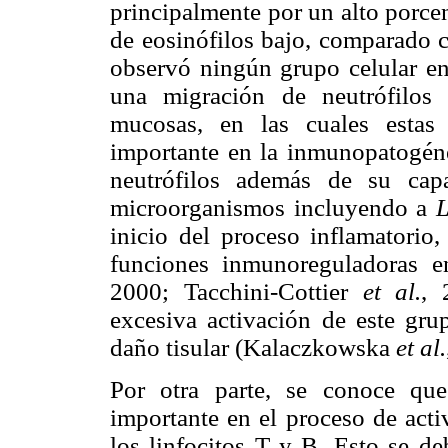
principalmente por un
alto porce
de eosinófilos bajo, comparado c
observó ningún grupo celular en 
una migración de neutrófilos 
mucosas, en las cuales estas
importante en la inmunopatogéne
neutrófilos además de su capa
microorganismos incluyendo a
inicio del proceso inflamatorio,
funciones inmunoreguladoras en
2000; Tacchini-Cottier
et al.
, 
excesiva activación de este gru
daño tisular (Kalaczkowska
et al.
Por otra parte, se conoce qu
importante en el proceso de acti
los linfocitos T y B. Esto se d