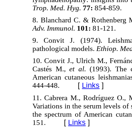
Trop. Med. Hyg.
77:
854-859.
8. Blanchard C. & Rothenberg M.
Adv. Immunol.
101:
81-121.
9. Convit J. (1974). Leishman
pathological models.
Ethiop. Med
10. Convit J., Ulrich M., Fernánd
Castés M.,
et al.
(1993). The 
American cutaneous leishmania
444-448.
[
Links
]
11. Cabrera M., Rodríguez O., M
Variations in the serum levels of
the spectrum of American cutan
151.
[
Links
]