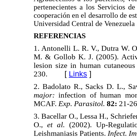
pertenecientes a los Servicios d
cooperación en el desarrollo de est
Universidad Central de Venezuela
REFERENCIAS
1. Antonelli L. R. V., Dutra W. O
M. & Gollob K. J. (2005).
Acti
lesion size in human cutaneous
230.
[
Links
]
2. Badolato R., Sacks D. L., S
major:
infection of human mon
MCAF.
Exp. Parasitol.
82:
21-26
3. Bacellar O., Lessa H., Schrief
O.,
et al.
(2002). Up-Regulat
Leishmaniasis Patients.
Infect. 