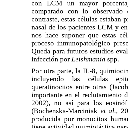
con LCM un mayor porcentaje 
comparado con lo observado e
contraste, estas células estaban
nasal de los pacientes LCM y en 
nos hace suponer que estas cél
proceso inmunopatológico presen
Queda para futuros estudios evalu
infección por
Leishmania
spp.
Por otra parte, la IL-8, quimioc
incluyendo las células
epi
queratinocitos entre otras (Jaco
importante en el reclutamiento 
2002), no así para los eosinófi
(Bochenska-Marciniak
et al.
, 2
producida por monocitos huma
tiene actividad quimiotáctica pa