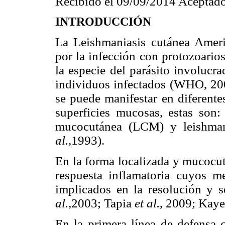
Recibido el 09/09/2014 Aceptado
INTRODUCCIÓN
La Leishmaniasis cutánea Amer
por la infección con protozoario
la especie del parásito involucr
individuos infectados (WHO, 2
se puede manifestar en diferente
superficies mucosas, estas son
mucocutánea (LCM) y leishman
al.
,1993).
En la forma localizada y mucocu
respuesta inflamatoria
cuyos me
implicados en la resolución y 
al.
,2003; Tapia
et al.
, 2009; Kaye
En la primera línea de defensa 