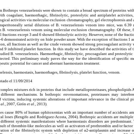
om
Bothrops venezuelensis were shown to contain a broad spectrum of proteins with 
th coagulant, haemorrhagic, fibrinolytic, proteolytic and antiplatelet activities
ogical activities via molecular exclusion chromatography, gel electrophoresis and 
traperitoneally serial dilutions of B. venezuelensis venom into mice, was 6.3
om B. venezuelensis venom using molecular exclusion chromatography. Of these, 
l fractions except 3 and 6 showed fibrinolytic activity. However, none of the fracti
4-6 demonstrated activity on hide powder azure. With the exception of fractions 1 a
tion, all fractions as well as the crude venom showed strong procoagulant activity
nd 9 inhibited platelet function. In this study we have described the activities of
studied B. venezuelensis. Haemorrhagic, fibrinolytic, procoagulant and proteolytic a
tected. This preliminary study paves the way for the identification of specific 
eutic potential for cancer and aberrant haemostasis treatment.
lensis, haemostasis, haemorrhages, fibrinolysis, platelet function, venom.
ptado el 11/09/2014
omplex mixtures rich in proteins that include metalloproteinases, phospholipids A
 different mechanisms. In bothropic envenomations, proteinases may interfe
f victims, inducing systemic alterations of important relevance in the clinical p
 al.
, 2007, Girón
et al.
, 2013).
es cause 80% of human ophitoxemias with an important number of accidents amo
cal loses (Rengifo and Rodríguez-Acosta, 2004). Bothropic accidents are multiple 
 different systemic manifestations where haemostasis disorders are predominant
ult of thrombin-like molecules as well as activators of prothrombin and/or factor
ivation of the fibrinolytic system with depletion of α2-antiplasmin and increase 