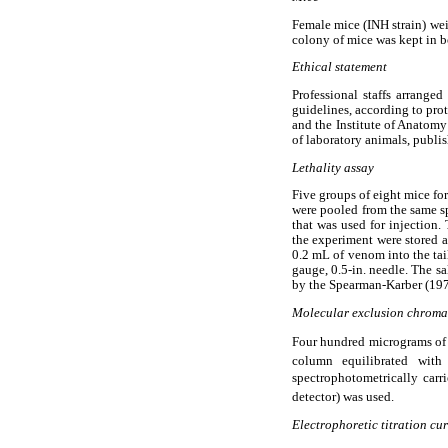
Female mice (INH strain) we
colony of mice was kept in b
Ethical statement
Professional staffs arranged
guidelines, according to pr
and the Institute of Anatomy
of laboratory animals, publi
Lethality assay
Five groups of eight mice f
were pooled from the same s
that was used for injection.
the experiment were stored a
0.2 mL of venom into the tai
gauge, 0.5-in. needle. The s
by the Spearman-Karber (19
Molecular exclusion chrom
Four hundred micrograms o
column equilibrated wit
spectrophotometrically ca
detector) was used.
Electrophoretic titration cur