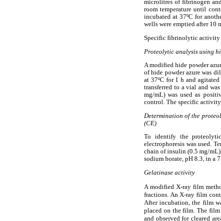
microlitres of fibrinogen an
room temperature until cont
incubated at 37ºC for anothe
wells were emptied after 10 
Specific fibrinolytic activit
Proteolytic analysis using 
A modified hide powder azu
of hide powder azure was di
at 37ºC for 1 h and agitated
transferred to a vial and w
mg/mL) was used as positive
control. The specific activi
Determination of the proteol
(CE)
To identify the proteolyt
electrophoresis was used. Te
chain of insulin (0.5 mg/mL)
sodium borate, pH 8.3, in a 
Gelatinase activity
A modified X-ray film metho
fractions. An X-ray film co
After incubation, the film w
placed on the film. The film
and observed for cleared ar