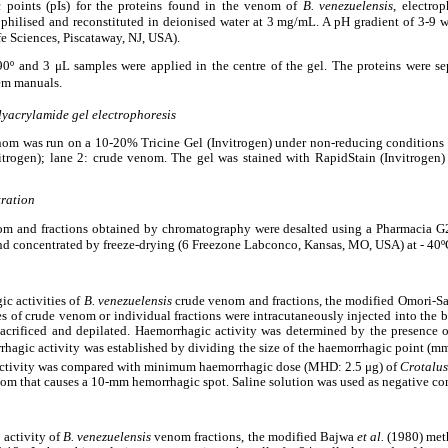
c points (pIs) for the proteins found in the venom of
B. venezuelensis
, electrop
hilised and reconstituted in deionised water at 3 mg/mL. A pH gradient of 3-9 w
e Sciences, Piscataway, NJ, USA).
90º and 3 μL samples were applied in the centre of the gel. The proteins were sep
m manuals.
yacrylamide gel electrophoresis
enom was run on a 10-20% Tricine Gel (Invitrogen) under non-reducing conditions 
trogen); lane 2: crude venom. The gel was stained with RapidStain (Invitrogen) 
tration
m and fractions obtained by chromatography were desalted using a Pharmacia 
and concentrated by freeze-drying (6 Freezone Labconco, Kansas, MO, USA) at - 40º
ic activities of
B. venezuelensis
crude venom and fractions, the modified Omori-S
s of crude venom or individual fractions were intracutaneously injected into the 
sacrificed and depilated. Haemorrhagic activity was determined by the presence 
orrhagic activity was established by dividing the size of the haemorrhagic point (mm
 activity was compared with minimum haemorrhagic dose (MHD: 2.5 μg) of
Crotalus
om that causes a 10-mm hemorrhagic spot. Saline solution was used as negative con
 activity of
B. venezuelensis
venom fractions, the modified Bajwa
et al.
(1980) met