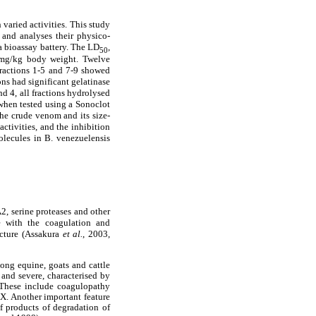
varied activities. This study
, and analyses their physico-
a bioassay battery. The LD
,
50
9 mg/kg body weight. Twelve
fractions 1-5 and 7-9 showed
ons had significant gelatinase
nd 4, all fractions hydrolysed
 when tested using a Sonoclot
 the crude venom and its size-
ctivities, and the inhibition
molecules in B. venezuelensis
2, serine proteases and other
re with the coagulation and
icture (Assakura
et al.
, 2003,
ng equine, goats and cattle
and severe, characterised by
. These include coagulopathy
 X. Another important feature
of products of degradation of