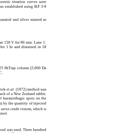
horetic titration curves were
as established using IEF 3-9
arated and silver stained as
at 150 V for 90 min. Lane 1:
for 1 hr and distained in 18
G25 HiTrap column (5,000 Da
C.
atoh
et al.
(1972) method was
back of a New Zealand rabbit.
of haemorrhagic spots on the
) by the quantity of injected
 atrox
crude venom, which is
trol.
hod was used. Three hundred