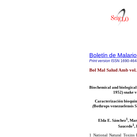
Boletín de Malari
Print version
ISSN
1690-464
Bol Mal Salud Amb vol
Biochemical and biological 
1952) snake v
Caracterización bioquím
(
Bothrops venezuelensis 
1
Elda E. Sánchez
, Mar
1
Saucedo
,
1 National Natural Toxins 