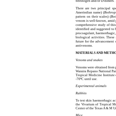
fibrinogen and/or D-dimers. 
There are two principal sp
Amerindian name) (
Bothrop
pattern on their scales) (
Bot
venom is well-known, amid pe
comprehensive study of this
identified and suggested to 
procoagulant, haemorrhagic, f
biological activities. Thes
future for the advancement 
antivenoms.
MATERIALS AND METH
Venoms and snakes
Venoms were obtained from p
Waraira Repano National Park
Tropical Medicine Institute 
-70ºC until use.
Experimental animals
Rabbits
To test skin haemorrhagic ac
the Vivarium of Tropical Me
Center of the Texas A & M Un
Mice