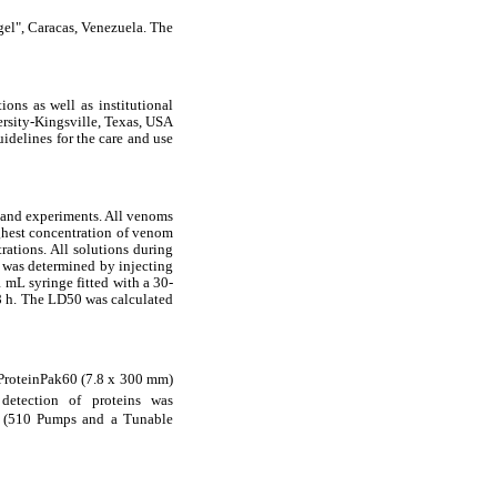
el", Caracas, Venezuela. The
ions as well as institutional
rsity-Kingsville, Texas, USA
idelines for the care and use
 and experiments. All venoms
ghest concentration of venom
rations. All solutions during
y was determined by injecting
 mL syringe fitted with a 30-
48 h. The LD50 was calculated
 ProteinPak60 (7.8 x 300 mm)
etection of proteins was
m (510 Pumps and a Tunable