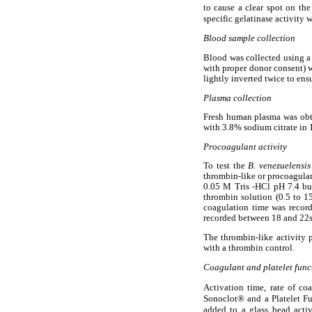
to cause a clear spot on the
specific gelatinase activity 
Blood sample collection
Blood was collected using a 
with proper donor consent) w
lightly inverted twice to ens
Plasma collection
Fresh human plasma was obta
with 3.8% sodium citrate in 
Procoagulant activity
To test the
B. venezuelensi
thrombin-like or procoagulan
0.05 M Tris -HCl pH 7.4 buf
thrombin solution (0.5 to 1
coagulation time was record
recorded between 18 and 22s 
The thrombin-like activity 
with a thrombin control.
Coagulant and platelet func
Activation time, rate of c
Sonoclot® and a Platelet F
added to a glass bead act