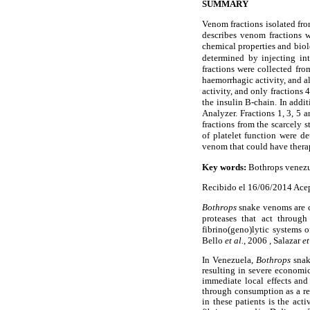
SUMMARY
Venom fractions isolated fr
describes venom fractions wi
chemical properties and biol
determined by injecting in
fractions were collected fr
haemorrhagic activity, and al
activity, and only fractions 
the insulin B-chain. In addi
Analyzer. Fractions 1, 3, 5 a
fractions from the scarcely 
of platelet function were de
venom that could have therap
Key words:
Bothrops venezue
Recibido el 16/06/2014 Ace
Bothrops
snake venoms are c
proteases that act through
fibrino(geno)lytic systems o
Bello
et al.
, 2006 , Salazar
et
In Venezuela,
Bothrops
snak
resulting in severe economi
immediate local effects and
through consumption as a res
in these patients is the act