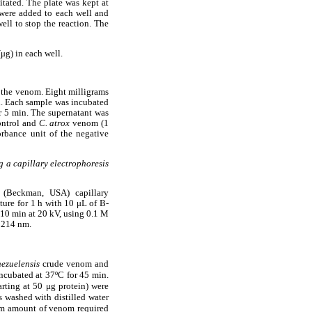
itated. The plate was kept at
 were added to each well and
ell to stop the reaction. The
μg) in each well.
of the venom. Eight milligrams
d. Each sample was incubated
or 5 min. The supernatant was
ontrol and
C. atrox
venom (1
orbance unit of the negative
g a capillary electrophoresis
(Beckman, USA) capillary
ture for 1 h with 10 μL of B-
 10 min at 20 kV, using 0.1 M
t 214 nm.
nezuelensis
crude venom and
ncubated at 37ºC for 45 min.
arting at 50 μg protein) were
s washed with distilled water
mum amount of venom required