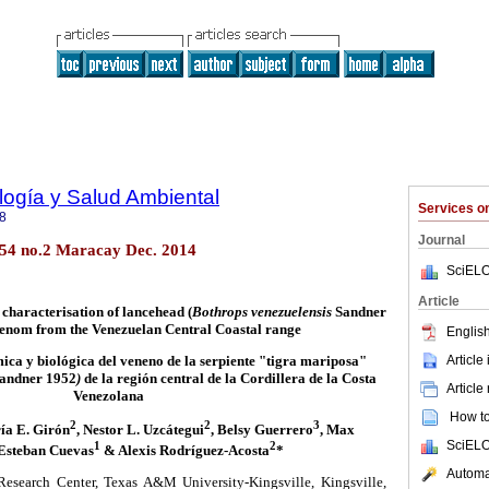
ología y Salud Ambiental
Services 
8
Journal
.54 no.2 Maracay Dec. 2014
SciELO
Article
characterisation of lancehead (
Bothrops venezuelensis
Sandner
enom from the Venezuelan Central Coastal range
English
Article
ica y biológica del veneno de la serpiente "tigra mariposa"
Sandner 1952
)
de la región central de la Cordillera de la Costa
Article
Venezolana
How to 
2
2
3
ía E. Girón
, Nestor L. Uzcátegui
, Belsy Guerrero
, Max
SciELO
1
2
 Esteban Cuevas
& Alexis Rodríguez-Acosta
*
Automat
Research Center, Texas A&M University-Kingsville, Kingsville,