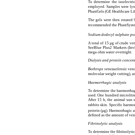
To determine the isoelectri
employed. Samples were lyop
PhastGels (GE Healthcare Lif
The gels were then rotated 
recommended the PhastSyste
Sodium dodecyl sulphate pol
A total of 15 μg of crude v
SeeBlue Plus2 Markers (Invi
mega ohm water overnight.
Dialysis and protein concen
Bothrops venezuelensis
veno
molecular weight cutting), 
Haemorrhagic analysis
To determine the haemorrhag
used. One hundred microlitre
After 15 h, the animal was 
rabbits skin. Specific haem
protein (μg). Haemorrhagic
defined as the amount of ven
Fibrinolytic analysis
To determine the fibrinolytic