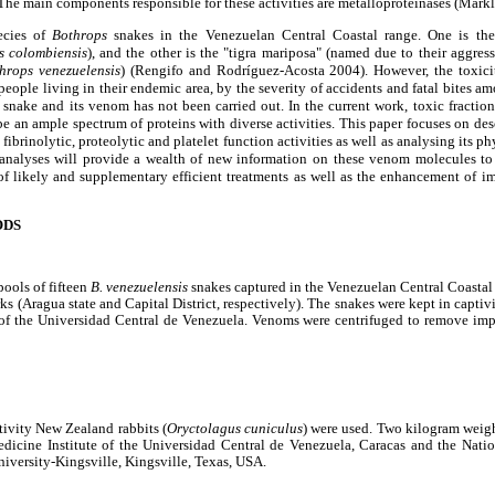
The main components responsible for these activities are metalloproteinases (Mark
ecies of
Bothrops
snakes in the Venezuelan Central Coastal range. One is th
s colombiensis
), and the other is the "tigra mariposa" (named due to their aggress
hrops venezuelensis
) (Rengifo and Rodríguez-Acosta 2004). However, the toxic
ople living in their endemic area, by the severity of accidents and fatal bites a
 snake and its venom has not been carried out. In the current work, toxic fractio
be an ample spectrum of proteins with diverse activities. This paper focuses on de
ibrinolytic, proteolytic and platelet function activities as well as analysing its 
e analyses will provide a wealth of new information on these venom molecules to 
of likely and supplementary efficient treatments as
well as the enhancement of i
ODS
ools of fifteen
B. venezuelensis
snakes captured in the Venezuelan Central Coastal r
s (Aragua state and Capital District, respectively). The snakes were kept in captivi
of the Universidad Central de Venezuela. Venoms were centrifuged to remove impur
tivity New Zealand rabbits (
Oryctolagus cuniculus
) were used. Two kilogram weigh
dicine Institute of the Universidad Central de Venezuela, Caracas and the Nati
iversity-Kingsville, Kingsville, Texas, USA.