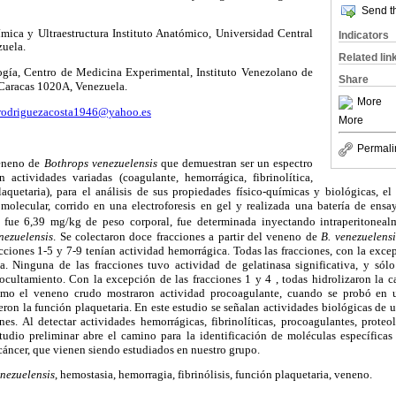
Send th
ica y Ultraestructura Instituto Anatómico, Universidad Central
Indicators
zuela.
Related lin
ogía, Centro de Medicina Experimental, Instituto Venezolano de
Share
, Caracas 1020A,
Venezuela.
More
rodriguezacosta1946@yahoo.es
More
Permali
veneno de
Bothrops venezuelensis
que demuestran ser un espectro
 actividades variadas (coagulante, hemorrágica, fibrinolítica,
laquetaria), para el análisis de sus propiedades físico-químicas y biológicas, e
molecular, corrido en una electroforesis en gel y realizada una batería de ens
s
fue 6,39 mg/kg de
peso corporal, fue determinada inyectando intraperitoneal
nezuelensis
. Se colectaron doce fracciones a partir del veneno de
B. venezuelens
cciones 1-5 y 7-9 tenían actividad hemorrágica. Todas las fracciones, con la excep
ica. Ninguna de las fracciones tuvo actividad de gelatinasa significativa, y sól
ocultamiento. Con la excepción de las fracciones 1 y 4 , todas hidrolizaron la c
omo el veneno crudo mostraron actividad procoagulante, cuando se probó en 
bieron la función plaquetaria. En este estudio se señalan actividades biológicas de
ones. Al detectar actividades hemorrágicas, fibrinolíticas, procoagulantes, proteo
studio preliminar abre el camino para la identificación de moléculas específicas
cáncer, que vienen siendo estudiados en nuestro grupo.
nezuelensis
, hemostasia, hemorragia, fibrinólisis, función plaquetaria, veneno.