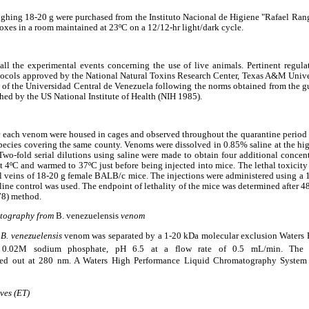
ighing 18-20 g were purchased from the Instituto Nacional de Higiene "Rafael Rang
oxes in a room maintained at 23ºC on a 12/12-hr light/dark cycle.
 all the experimental events concerning the use of live animals. Pertinent regulat
otocols approved by the National Natural Toxins Research Center, Texas A&M Unive
 of the Universidad Central de Venezuela following the norms obtained from the gu
shed by the US National Institute of Health (NIH 1985).
or each venom were housed in cages and observed throughout the quarantine period
pecies covering the same county. Venoms were dissolved in 0.85% saline at the hi
 Two-fold serial dilutions using saline were made to obtain four additional concent
t 4ºC and warmed to 37ºC just before being injected into mice. The lethal toxicit
l veins of 18-20 g female BALB/c mice. The injections were administered using a 1
aline control was used. The endpoint of lethality of the mice was determined after 
78) method.
atography from
B. venezuelensis
venom
f
B. venezuelensis
venom was separated by a 1-20 kDa molecular exclusion Waters
h 0.02M sodium phosphate, pH 6.5 at a flow rate of 0.5 mL/min. The d
rried out at 280 nm. A Waters High Performance Liquid Chromatography Syste
ves (ET)