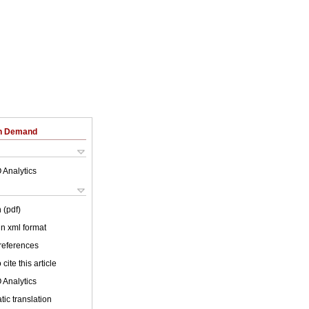
on Demand
 Analytics
 (pdf)
 in xml format
 references
cite this article
 Analytics
ic translation