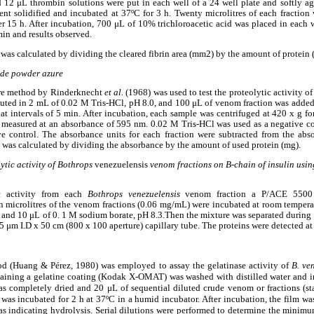
d 12 μL thrombin solutions were put in each well of a 24 well plate and softly ag
ent solidified and incubated at 37ºC for 3 h. Twenty microlitres of each fraction
r 15 h. After incubation, 700 μL of 10% trichloroacetic acid was placed in each w
min and results observed.
y was calculated by dividing the cleared fibrin area (mm2) by the amount of protein (
hide powder azure
re method by Rinderknecht
et al.
(1968) was used to test the proteolytic activity 
luted in 2 mL of 0.02 M Tris-HCl, pH 8.0, and 100 μL of venom fraction was adde
 at intervals of 5 min. After incubation, each sample was centrifuged at 420 x g f
as measured at an absorbance of 595 nm. 0.02 M Tris-HCl was used as a negative c
 control. The absorbance units for each fraction were subtracted from the abs
ty was calculated by dividing the absorbance by the amount of used protein (mg).
ytic activity of Bothrops
venezuelensis
venom fractions on B-chain of insulin usin
ic activity from each
Bothrops venezuelensis
venom fraction a P/ACE 5500 
n microlitres of the venom fractions (0.06 mg/mL) were incubated at room tempera
 and 10 μL of 0. 1 M sodium borate, pH 8.3.Then the mixture was separated during
75 μm I.D x 50 cm (800 x 100 aperture) capillary tube. The proteins were detected a
d (Huang & Pérez, 1980) was employed to assay the gelatinase activity of
B. ve
ntaining a gelatine coating (Kodak X-OMAT) was washed with distilled water
and i
as completely dried and 20 μL of sequential diluted crude venom or fractions (st
 was incubated for 2 h at 37ºC in a humid incubator. After incubation, the film wa
eas indicating hydrolysis. Serial dilutions were performed to determine the mini