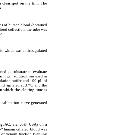
a clear spot on the film. The
m.
tres of human blood (obtained
lood collection, the tube was
se.
is, which was anticoagulated
sed as substrate to evaluate
brinogen solution was used in
ulation buffer and 100 μL of
and agitated at 37ºC and the
n which the clotting time is
 calibration curve generated
t (gbAC, Sienco®, USA) on a
37º
human citrated blood was
or venom fraction (varying