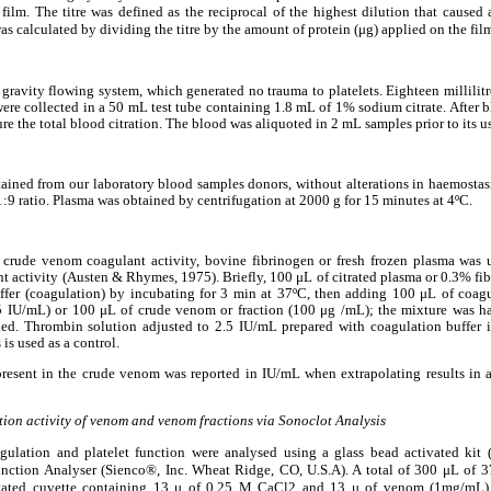
 film. The titre was defined as the reciprocal of the highest dilution that caused 
was calculated by dividing the titre by the amount of protein (μg) applied on the fil
gravity flowing system, which generated no trauma to platelets. Eighteen millili
ere collected in a 50 mL test tube containing 1.8 mL of 1% sodium citrate. After b
ure the total blood citration. The blood was aliquoted in 2 mL samples prior to its u
ined from our laboratory blood samples donors, without alterations in haemostas
1:9 ratio. Plasma was obtained by centrifugation at 2000 g for 15 minutes at 4ºC.
s
crude venom coagulant activity, bovine fibrinogen or fresh frozen plasma was u
t activity (Austen & Rhymes, 1975). Briefly, 100 μL of citrated plasma or 0.3% fi
fer (coagulation) by incubating for 3 min at 37ºC, then adding 100 μL of coag
5 IU/mL) or 100 μL of crude venom or fraction (100 μg /mL); the mixture was h
ed. Thrombin solution adjusted to 2.5 IU/mL prepared with coagulation buffer i
is used as a control.
present in the crude venom was reported in IU/mL when extrapolating results in a
tion activity of venom and venom fractions via Sonoclot Analysis
oagulation and platelet function were analysed using a glass bead activated ki
unction Analyser (Sienco®, Inc.
Wheat Ridge, CO, U.S.A). A total of 300 μL of 
ivated cuvette containing 13 μ of 0.25 M CaCl2 and 13 μ of venom (1mg/mL) 