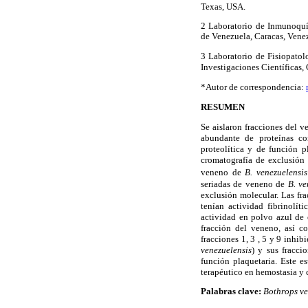
Texas, USA.
2 Laboratorio de Inmunoquím
de Venezuela, Caracas, Vene
3
Laboratorio de Fisiopatol
Investigaciones Científicas
*Autor de correspondencia:
RESUMEN
Se aislaron fracciones del 
abundante de proteínas con
proteolítica y de función p
cromatografía de exclusión 
veneno de
B. venezuelensi
seriadas de veneno de
B. ve
exclusión molecular. Las fra
tenían actividad fibrinolít
actividad en polvo azul de 
fracción del veneno, así c
fracciones 1, 3 , 5 y 9 inhi
venezuelensis
) y sus fracci
función plaquetaria. Este e
terapéutico en hemostasia y 
Palabras clave:
Bothrops ve