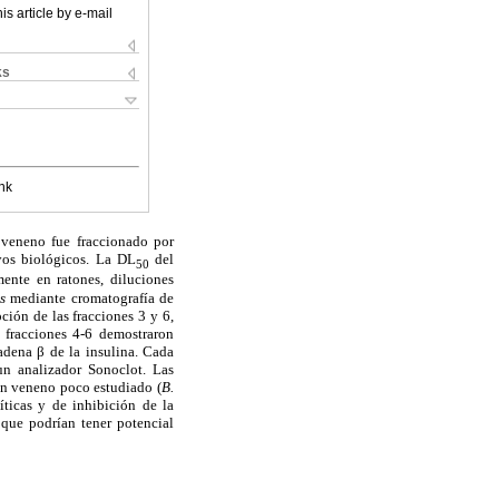
is article by e-mail
ks
nk
l veneno fue fraccionado por
ayos biológicos. La DL
del
50
mente en ratones, diluciones
is
mediante cromatografía de
ción de las fracciones 3 y 6,
o fracciones 4-6 demostraron
adena β de la insulina. Cada
un analizador Sonoclot. Las
 un veneno poco estudiado (
B.
líticas y de inhibición de la
 que podrían tener potencial