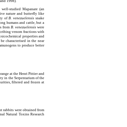
land 1998).
e well-studied Mapanare (an
ive nature and butterfly like
ity of
B. venezuelensis
snake
mong humans and cattle, but a
ns from
B. venezuelensis
were
scribing venom fractions with
physicochemical properties and
be characterised in the near
mmunogens to produce better
ange at the Henri Pittier and
ty in the Serpentarium of the
ities, filtered and frozen at
t rabbits were obtained from
onal Natural Toxins Research