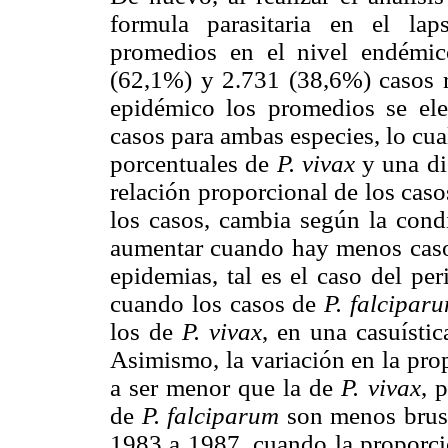
formula parasitaria en el lap
promedios en el nivel endémi
(62,1%) y 2.731 (38,6%) casos r
epidémico los promedios se el
casos para ambas especies, lo cu
porcentuales de
P. vivax
y una d
relación proporcional de los cas
los casos, cambia según la condi
aumentar cuando hay menos caso
epidemias, tal es el caso del pe
cuando los casos de
P. falcipar
los de
P. vivax
, en una casuístic
Asimismo, la variación en la pro
a ser menor que la de
P. vivax
, 
de
P. falciparum
son menos brus
1983 a 1987, cuando la proporció