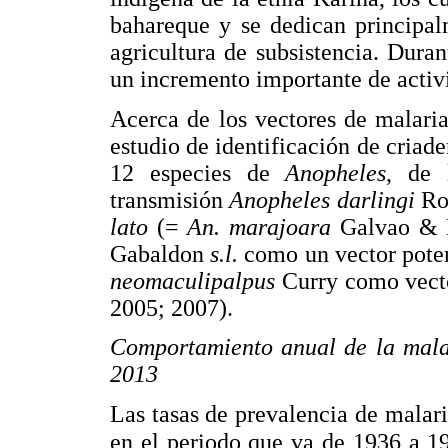
bahareque y se dedican principal
agricultura de subsistencia. Dura
un incremento importante de activ
Acerca de los vectores de malari
estudio de identificación de criade
12 especies de
Anopheles
, de 
transmisión
Anopheles darlingi
Ro
lato
(=
An. marajoara
Galvao & 
Gabaldon
s.l.
como un vector pote
neomaculipalpus
Curry como vect
2005; 2007).
Comportamiento anual de la malar
2013
Las tasas de prevalencia de malar
en el periodo que va de 1936 a 1