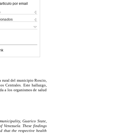
articulo por email
s
cionados
nk
a rural del municipio Roscio,
os Centrales. Este hallazgo,
nda a los organismos de salud
unicipality, Guarico State,
of Venezuela. These findings
d that the respective health