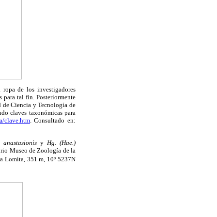
 ropa de los investigadores
 para tal fin. Posteriormente
d de Ciencia y Tecnología de
ando claves taxonómicas para
a/clave.htm
. Consultado en:
) anastasionis
y
Hg. (Hae.)
orio Museo de Zoología de la
 Lomita, 351 m, 10º 5237N