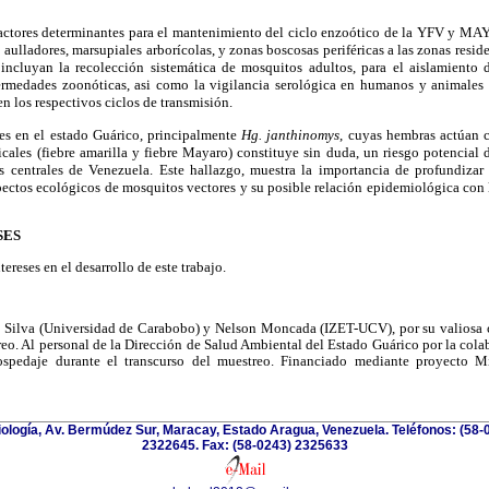
factores determinantes para el mantenimiento del ciclo enzoótico de la YFV y MA
ulladores, marsupiales arborícolas, y zonas boscosas periféricas a las zonas resi
incluyan la recolección sistemática de mosquitos adultos, para el aislamiento 
fermedades zoonóticas,
asi como la vigilancia serológica en humanos y animales 
n los respectivos ciclos de transmisión.
ies en el estado Guárico, principalmente
Hg. janthinomys
, cuyas hembras actúan 
icales (fiebre amarilla y fiebre Mayaro) constituye sin duda, un riesgo potencial
s centrales de Venezuela. Este hallazgo, muestra la importancia de profundizar 
pectos
ecológicos de mosquitos vectores y su posible relación epidemiológica con
SES
tereses en el
desarrollo de este trabajo.
 Silva (Universidad de Carabobo) y Nelson Moncada (IZET-UCV), por su valiosa c
reo. Al personal de la Dirección de Salud Ambiental del Estado Guárico por la cola
hospedaje durante el transcurso del muestreo. Financiado mediante proyecto
riología, Av. Bermúdez Sur, Maracay, Estado Aragua, Venezuela. Teléfonos: (58-
2322645. Fax: (58-0243) 2325633