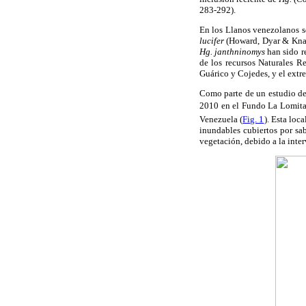
283-292).
En los Llanos venezolanos s
lucifer
(Howard, Dyar & Kn
Hg. janthninomys
han sido r
de los recursos Naturales R
Guárico y Cojedes, y el extr
Como parte de un estudio de 
2010 en el Fundo La Lomita, 
Venezuela (
Fig. 1
). Esta loc
inundables cubiertos por s
vegetación, debido a la inte