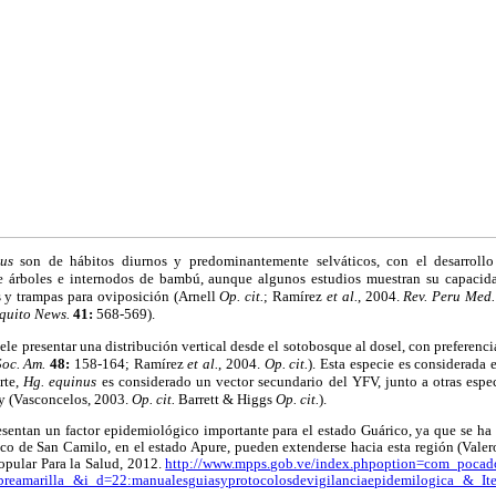
gus
son de hábitos diurnos y predominantemente selváticos, con el desarroll
e árboles e internodos de bambú, aunque algunos estudios muestran su capacidad
s y trampas para oviposición (Arnell
Op. cit.
; Ramírez
et al.
, 2004.
Rev. Peru Med.
quito News.
41:
568-569).
ele presentar una distribución vertical desde el sotobosque al dosel, con preferenc
Soc. Am.
48:
158-164; Ramírez
et al.
, 2004.
Op. cit.
). Esta especie es considerada 
rte,
Hg. equinus
es considerado un vector secundario del YFV, junto a otras espe
 (Vasconcelos, 2003.
Op. cit.
Barrett & Higgs
Op. cit.
).
esentan un factor epidemiológico importante para el estado Guárico, ya que se ha
co de San Camilo, en el estado Apure, pueden extenderse hacia esta región (Vale
opular Para la Salud, 2012.
http://www.mpps.gob.ve/index.phpoption=com_poca
reamarilla &i d=22:manualesguiasyprotocolosdevigilanciaepidemilogica & I