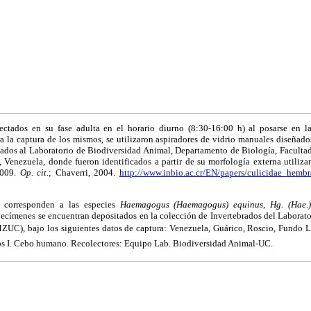
ectados en su fase adulta en el horario diurno (8:30-16:00 h) al posarse en la
a la captura de los mismos, se utilizaron
aspiradores de vidrio manuales diseñados
adados al Laboratorio de Biodiversidad Animal, Departamento de Biología, Faculta
 Venezuela, donde fueron identificados a partir de su morfología externa utiliz
2009.
Op. cit.
; Chaverri, 2004.
http://www.inbio.ac.cr/EN/papers/culicidae_hembr
s corresponden a las especies
Haemagogus (Haemagogus) equinus
,
Hg. (Hae.
pecímenes se encuentran depositados en la colección de Invertebrados del Laborat
UC), bajo los siguientes datos de captura: Venezuela, Guárico, Roscio, Fundo La
itos I. Cebo humano. Recolectores: Equipo Lab. Biodiversidad Animal-UC.