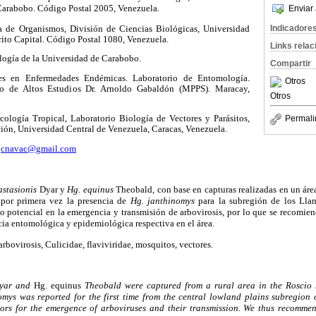
Carabobo. Código Postal 2005, Venezuela.
Enviar 
Indicadore
 de Organismos, División de Ciencias Biológicas, Universidad
rito Capital. Código Postal 1080, Venezuela.
Links rela
ogía de la Universidad de Carabobo.
Compartir
es en Enfermedades Endémicas. Laboratorio de Entomología.
Otros
to de Altos Estudios Dr. Arnoldo Gabaldón (MPPS). Maracay,
Otros
cología Tropical, Laboratorio Biología de Vectores y Parásitos,
Permali
ión, Universidad Central de Venezuela, Caracas, Venezuela.
jcnavac@gmail.com
stasionis
Dyar y
Hg. equinus
Theobald, con base en capturas realizadas en un áre
 por primera vez la presencia de
Hg. janthinomys
para la subregión de los Llan
go potencial en la emergencia y transmisión de arbovirosis, por lo que se recomie
ncia entomológica y epidemiológica respectiva en el área.
arbovirosis, Culicidae, flaviviridae, mosquitos, vectores.
yar and
Hg. equinus
Theobald were captured from a rural area in the Roscio m
mys was reported for the first time from the central lowland plains subregion 
ctors for the emergence of arboviruses and their transmission. We thus recommen