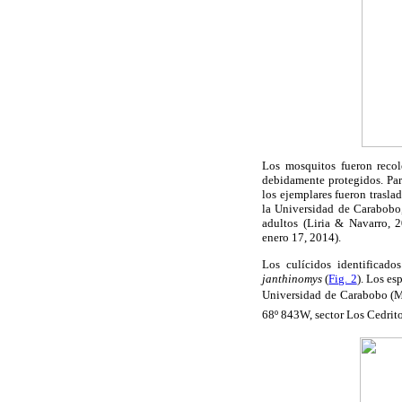
Los mosquitos fueron recol
debidamente protegidos. Par
los ejemplares fueron trasl
la Universidad de Carabobo,
adultos (Liria & Navarro, 
enero 17, 2014).
Los culícidos identificado
janthinomys
(
Fig. 2
). Los es
Universidad de Carabobo (MZ
68º 843W, sector Los Cedr