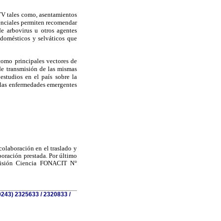
YV tales como, asentamientos
denciales permiten recomendar
de arbovirus u otros agentes
domésticos y selváticos que
como principales vectores de
 de transmisión de las mismas
estudios en el país sobre la
 las enfermedades emergentes
olaboración en el traslado y
boración prestada. Por último
 Misión Ciencia FONACIT N°
0243) 2325633 / 2320833 /