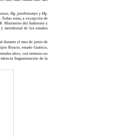
uinus
,
Hg. janthinomys
y
Hg.
). Todas estas, a excepción de
8. Ministerio del Ambiente y
 y meridional de los estados
al durante el mes de junio de
cipio Roscio, estado Guárico,
ntrales altos, con terrenos no
evidencia fragmentación de la