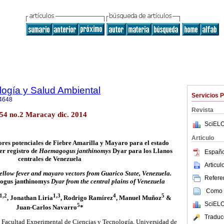
ología y Salud Ambiental
Servicios 
4648
Revista
54 no.2 Maracay dic. 2014
SciELO
Articulo
ores potenciales de Fiebre Amarilla y Mayaro para el estado
er registro de
Haemagogus janthinomys
Dyar para los Llanos
Españo
centrales de Venezuela
Articu
yellow fever and mayaro vectors from Guarico State, Venezuela.
Referen
gus janthinomys
Dyar from the central plains of Venezuela
Como c
1,2
1,3
4
5
, Jonathan Liria
, Rodrigo Ramírez
, Manuel Muñoz
&
SciELO
5
Juan-Carlos Navarro
*
Traduc
 Facultad Experimental de Ciencias y Tecnología, Universidad de