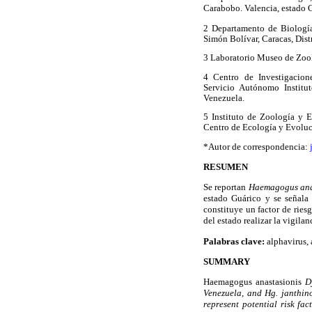
Carabobo. Valencia, estado 
2 Departamento de Biología
Simón Bolívar, Caracas, Dist
3 Laboratorio Museo de Zool
4 Centro de Investigacion
Servicio Autónomo Institu
Venezuela.
5 Instituto de Zoología y E
Centro de Ecología y Evoluc
*Autor de correspondencia:
RESUMEN
Se reportan
Haemagogus ana
estado Guárico y se señala
constituye un factor de ries
del estado realizar la vigila
Palabras clave:
alphavirus, 
SUMMARY
Haemagogus anastasionis
D
Venezuela, and Hg. janthino
represent potential risk fa