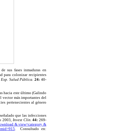
o de sus fases inmaduras en
 para colonizar recipientes
 Exp. Salud Pública.
24:
40-
ias hacia este último (Galindo
el vector más importantes del
cies pertenecientes al género
 señalado que las infecciones
ro 2003,
Invest Clin.
44:
269-
download & view=category &
temid=915
. Consultado en: