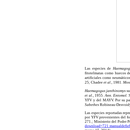
Las especies de
Haemago
fitotelmatas como huecos d
artificiales como neumático
25; Chadee
et al.
, 1981.
Mos
Haemagogus janthinomys
su
et al.
, 1955.
Ann. Entomol. 
YFV y del MAYV. Por su pa
Sabethes
Robineau-Desvoidy
Las especies reportadas repr
por YFV provenientes del fo
271.; Ministerio del Poder P
download=721:manualdefieb