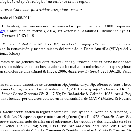
logical and epidemiological surveillance in this region.
viruses, Culicidae, flaviviridae, mosquitoes, vectors.
ptado el 10/08/2014
: Culicidae), se encuentran representados por más de 3.000 espe
.org
, Consultado en: marzo 3, 2014). En Venezuela, la familia Culicidae incluye 315
7.
Zootaxa.
1547:
1-19;
l. Malariol. Salud Amb.
53:
165-182), siendo
Haemagogus
Williston de importan
es en la transmisión y mantenimiento del virus de la Fiebre Amarilla (YFV) y de
 (enzoóticos).
rimates de los géneros
Alouatta
,
Ateles
,
Cebus
y
Pithecia
, actúan como hospedadore
no se considera como un hospedador accidental al introducirse en bosques primar
an su ciclos de vida (Barret & Higgs, 2006.
Annu. Rev. Entomol.
52:
109-129; Vasco
das en el ciclo enzoótico se encuentran
Hg. janthinomys
,
Hg. albomaculatus
Theo
sí como
Hg. capricornii
Lutz (Cardoso
et al.
, 2010.
Emerg. Infect. Diseases.
16:
19
2.
Vector Borne Zoonotic Dis.
2:
47-50; De Rodaniche & Galindo, 1956.
Am. J. Tr
al involucrado por diversos autores en la transmisión de MAYV (Muñoz & Navarr
de
Haemagogus
abarca la región neotropical, incluyendo el Norte de Suramérica, l
n 19 de las 28 especies que conforman el género (Arnell, 1973.
Contrib. Amer. En
ueve especies, siete de ellas en el subgénero
Haemagogus
y dos incluidas en el 
ol. Venez.
13:
187-194; Sutil, 1980.
Bol. Dir. Malariol. San. Amb.
20:
1-32; A
nopostegus
)
clarki
Galindo, Carpenter & Trapido para el país, (Liria & Navarro, 2