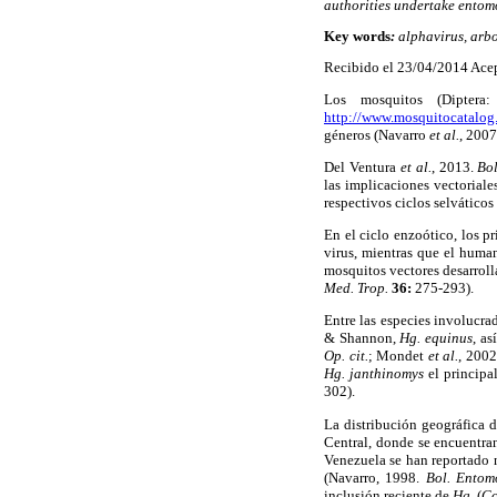
authorities undertake entomo
Key words
:
alphavirus, arbo
Recibido el 23/04/2014 Ace
Los mosquitos (Diptera
http://www.mosquitocatalog
géneros (Navarro
et al.
, 200
Del Ventura
et al.
, 2013.
Bo
las implicaciones vectorial
respectivos ciclos selváticos
En el ciclo enzoótico, los p
virus, mientras que el huma
mosquitos vectores desarroll
Med. Trop.
36:
275-293).
Entre las especies involucra
& Shannon,
Hg. equinus
, a
Op. cit.
; Mondet
et al.
, 200
Hg. janthinomys
el princip
302).
La distribución geográfica 
Central, donde se encuentra
Venezuela se han reportado n
(Navarro, 1998.
Bol. Entom
inclusión reciente de
Hg.
(
Co