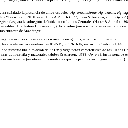
e ha señalado la presencia de cinco especies:
Hg. anastasionis
,
Hg. celeste
,
Hg. eq
ab) (Muñoz
et al.
, 2010.
Rev. Biomed.
21:
163-177; Liria & Navarro, 2009.
Op. cit.
egistradas para la subregión definida como
Llanos Centrales (Huber & Alarcón, 198
enovables. The Nature Conservancy). Esta subregión abarca la zona septentrional
emo suroeste de Anzoátegui.
vigilancia y prevención de arbovirus re-emergentes, se realizó un muestreo puntu
localizado en las coordenadas 9º 45 N; 67º 2616 W, sector Los Cedritos I, Muni
alidad presenta una elevación de 351 m y vegetación característica de los Llanos Ce
abanas de montaña y matorrales (Huber & Alarcón, 1988.
Op. cit.
). En la zona se 
rvención humana (asentamientos rurales y espacios para la cría de ganado bovino).