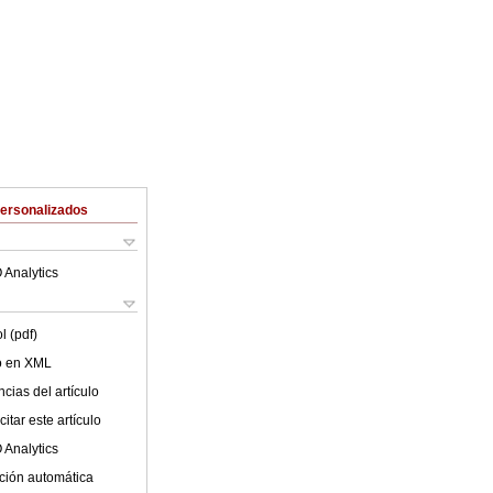
Personalizados
 Analytics
l (pdf)
lo en XML
cias del artículo
itar este artículo
 Analytics
ción automática