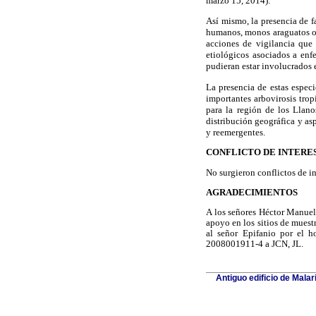
marzo 15, 2014).
Así mismo, la presencia de 
humanos, monos araguatos o a
acciones de vigilancia que 
etiológicos asociados a en
pudieran estar involucrados e
La presencia de estas espec
importantes arbovirosis trop
para la región de los Llano
distribución geográfica y as
y reemergentes.
CONFLICTO DE INTERE
No surgieron conflictos de in
AGRADECIMIENTOS
A los señores Héctor Manuel
apoyo en los sitios de muest
al señor Epifanio por el 
2008001911-4 a JCN, JL.
Antiguo edificio de Mala