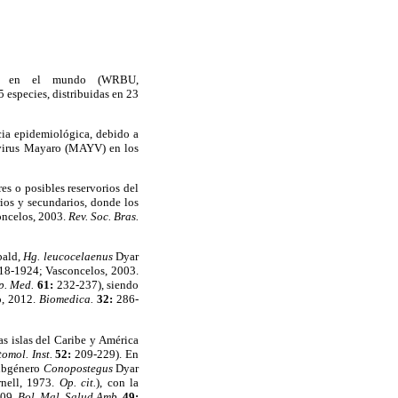
cies en el mundo (WRBU,
 especies, distribuidas en 23
cia epidemiológica, debido a
l virus Mayaro (MAYV) en los
s o posibles reservorios del
ios y secundarios, donde los
ncelos, 2003.
Rev. Soc. Bras.
bald,
Hg. leucocelaenus
Dyar
18-1924; Vasconcelos, 2003.
op. Med.
61:
232-237), siendo
o, 2012.
Biomedica.
32:
286-
as islas del Caribe y América
tomol. Inst.
52:
209-229). En
subgénero
Conopostegus
Dyar
rnell, 1973.
Op. cit.
), con la
009.
Bol. Mal. Salud Amb.
49: