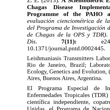
Z. E. (2013).
A Scientometric E
Chagas Disease Implementa
Programme of the PAHO
evaluación cienciométrica de l
del Programa de Investigación 
de Chagas de la OPS y TDR)
Dis.
7(11):
e
10.1371/journal.pntd.0002445.
Leishmaniasis Transmitters Labo
Rio de Janeiro, Brazil; Labora
Ecology, Genetics and Evolution
Aires, Buenos Aires, Argentina.
El Programa Especial de Inv
Enfermedades Tropicales (TDR
científica independiente, copa
Unidas, el Programa de Nacion