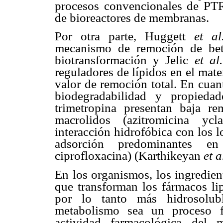
procesos convencionales de PTR
de bioreactores de membranas.
Por otra parte, Huggett
et a
mecanismo de remoción de bet
biotransformación y Jelic
et al
reguladores de lípidos en el mat
valor de remoción total. En cuant
biodegradabilidad y propieda
trimetropina presentan baja 
macrolidos (azitromicina ycl
interacción hidrofóbica con los 
adsorción predominantes en
ciprofloxacina) (Karthikeyan
et a
En los organismos, los ingredien
que transforman los fármacos li
por lo tanto más hidrosolubl
metabolismo sea un proceso f
actividad farmacológica del 