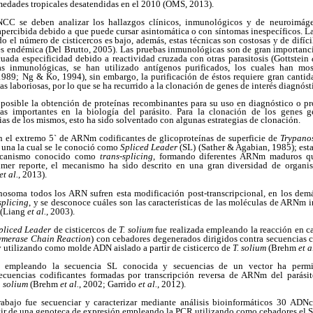
ermedades tropicales desatendidas en el 2010 (OMS, 2013).
 NCC se deben analizar los hallazgos clínicos, inmunológicos y de neuroimág
percibida debido a que puede cursar asintomática o con síntomas inespecíficos. L
o el número de cisticercos es bajo, además, estas técnicas son costosas y de difíci
s es endémica (Del Brutto, 2005). Las pruebas inmunológicas son de gran importanc
uada especificidad debido a reactividad cruzada con otras parasitosis (Gottstein
as inmunológicas, se han utilizado antígenos purificados, los cuales han mo
1989; Ng & Ko, 1994), sin embargo, la purificación de éstos requiere gran cantida
as laboriosas, por lo que se ha recurrido a la clonación de genes de interés diagnósti
posible la obtención de proteínas recombinantes para su uso en diagnóstico o p
as importantes en la biología del parásito. Para la clonación de los genes g
as de los mismos, esto ha sido solventado con algunas estrategias de clonación.
n el extremo 5` de ARNm codificantes de glicoproteínas de superficie de
Trypano
una la cual se le conoció como
Spliced Leader
(SL) (Sather & Agabian, 1985); esta
ecanismo conocido como
trans-splicing
, formando diferentes ARNm maduros q
mer reporte, el mecanismo ha sido descrito en una gran diversidad de organis
et al.
, 2013).
osoma todos los ARN sufren esta modificación post-transcripcional, en los demá
splicing
, y se desconoce cuáles son las características de las moléculas de ARNm 
n (Liang
et al.
, 2003).
pliced Leader
de cisticercos de
T. solium
fue realizada empleando la reacción en c
ymerase Chain Reaction
) con cebadores degenerados dirigidos contra secuencias c
y utilizando como molde ADN aislado a partir de cisticerco de
T. solium
(Brehm
et a
ón empleando la secuencia SL conocida y secuencias de un vector ha perm
cuencias codificantes formadas por transcripción reversa de ARNm del parásito
. solium
(Brehm
et al.
, 2002; Garrido
et al.
, 2012).
rabajo fue secuenciar y caracterizar mediante análisis bioinformáticos 30 ADN
tir de una genoteca de expresión empleando la PCR utilizando como cebadores el SL