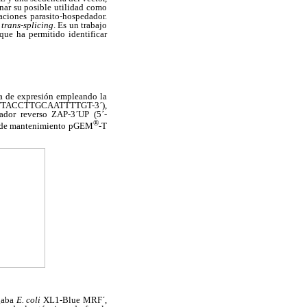
inar su posible utilidad como
aciones parasito-hospedador.
e
trans-splicing
. Es un trabajo
que ha permitido identificar
ca de expresión empleando la
CCTTACCTTGCAATTTTGT-3´),
dor reverso ZAP-3´UP (5´-
®
or de mantenimiento pGEM
-T
rgaba
E. coli
XL1-Blue MRF´,