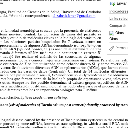
ña.
Enviar 
Indicadore
ogía, Facultad de Ciencias de la Salud, Universidad de Carabobo
uela. *Autor de correspondencia:
elizabeth.ferrer@gmail.com
Links rela
Compartir
a enfermedad neurológica causada por la presencia de cisticercos
Otros
stema nervioso central. La clonación de genes del parásito es
ción y estudio de moléculas claves en la biología del parásito, en
Otros
en las relaciones parásito-hospedador. En
T. solium
, ocurre un
el procesamiento de algunos ARNm, denominado
trans-splicing
, en
Permali
la de ARN (
Spliced Leader
, SL) es añadida al extremo 5´ de una
mando diferentes ARNm maduros que contienen un extremo 5´
 trabajó fue realizar el análisis de las secuencias de algunas
 procesamiento, para conocer mejor este mecanismo en
T. solium
. Para ello, se re
e cisticerco de
T. solium
utilizando como cebador directo SL y como reverso ZA
l vector. Se obtuvieron diferentes ADN complementarios (ADNc), que fueron clo
rados con las bases de datos (GenBank). Un total de 14 moléculas diferentes f
lmente con proteínas de
T. solium
,
Echinococcus
sp. e
Hymenolepis
sp. Se obtuvier
roteínas que forman parte de la biología propia de organismos vivos, tales com
tre otras. Aunque no fue posible determinar si existen grupos específicos de A
 esta modificación post-transcripcional, se pudo observar que el proceso de tran
an diferentes proteínas de importancia biológica para
T. solium
.
ecuenciación,
Spliced Leader, trans splicing.
s analysis of molecules of
Taenia solium
post-transcriptionally processed by
tran
ological disease caused by the presence of Taenia solium cysticerci in the central n
or processing some mRNAs, known as trans-splicing, in which a small RNA molec
 pre-mRNA molecule, leading to the formation of different mature mRNAs that all 