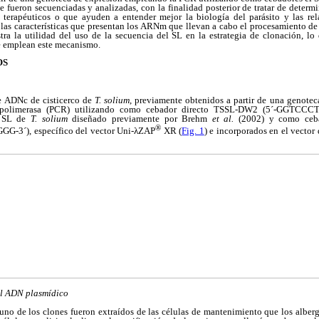
e fueron secuenciadas y analizadas, con la finalidad posterior de tratar de determ
 terapéuticos o que ayuden a entender mejor la biología del parásito y las rel
r las características que presentan los ARNm que llevan a cabo el procesamiento d
ra la utilidad del uso de la secuencia del SL en la estrategia de clonación, lo 
e emplean este mecanismo.
OS
e ADNc de cisticerco de
T. solium
, previamente obtenidos a partir de una genote
a polimerasa (PCR) utilizando como cebador directo TSSL-DW2 (5´-GGTC
a SL de
T. solium
diseñado previamente por Brehm
et al.
(2002) y como ceba
®
´), específico del vector Uni-λZAP
XR (
Fig. 1
) e incorporados en el vect
el ADN plasmídico
no de los clones fueron extraídos de las células de mantenimiento que los albe