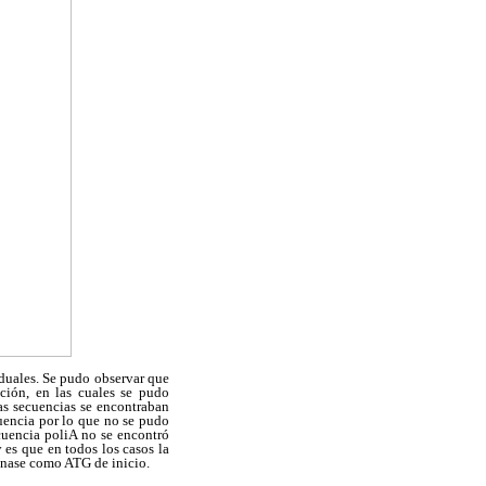
iduales. Se pudo observar que
ción, en las cuales se pudo
as secuencias se encontraban
cuencia por lo que no se pudo
cuencia poliA no se encontró
 es que en todos los casos la
onase como ATG de inicio.