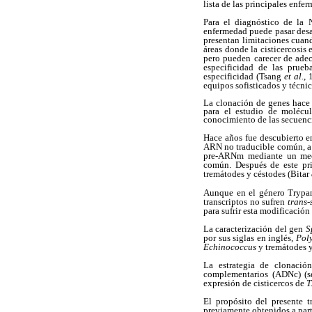
lista de las principales enf
Para el diagnóstico de la
enfermedad puede pasar desa
presentan limitaciones cuand
áreas donde la cisticercosi
pero pueden carecer de adec
especificidad de las prueb
especificidad (Tsang
et al.
, 
equipos sofisticados y técnic
La clonación de genes hace 
para el estudio de molécul
conocimiento de las secuenci
Hace años fue descubierto e
ARN no traducible común, a 
pre-ARNm mediante un m
común. Después de este pri
tremátodes y céstodes (Bitar
Aunque en el género Trypan
transcriptos no sufren
trans-
para sufrir esta modificació
La caracterización del gen
S
por sus siglas en inglés,
Pol
Echinococcus
y tremátodes 
La estrategia de clonaci
complementarios (ADNc) (se
expresión de cisticercos de
T
El propósito del presente t
previamente obtenidos a par