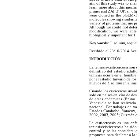
aim of this study was to ana
learn more about this mechan
primer and ZAP 3' UP, an oli
were cloned in the pGEM-T-
molecules showing similariti
variety of proteins that are 
Although we could not deter
modification, we were able
biologically important for T.
Key words:
T. solium, seque
Recibido el 23/10/2014
Ace
INTRODUCCIÓN
La teniasis/cisticercosis so
definitivo del estadio adul
teniasis ocurre en el hombre
por el estadio larvario de lo
huevos de
T. solium
en alime
Cuando los cisticercos invad
solo en países en vías de de
de áreas endémicas (Bruno
Venezuela se han realizado
nacional. Por trabajos de va
Estados Carabobo, Yaracuy,
2002, 2003, 2005; Guzmán
e
La cisticercosis es una e
teniasis/cisticercosis ha si
control y se las considera
propuesta para declarar a l