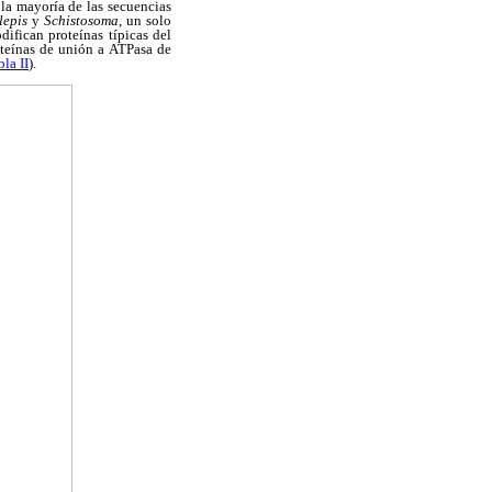
la mayoría de las secuencias
lepis
y
Schistosoma
, un solo
difican proteínas típicas del
oteínas de unión a ATPasa de
bla II
).