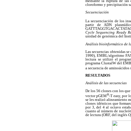
mediante la ruptura de las 
cloroformo y precipitación 
Secuenciación
La secuenciación de los in
partir de ADN plasmídico
GATTTAGGTGACACTATAG-3´
Cycle Sequencing Ready R
unidad de genómica del Inst
Análisis bioinformático de l
Las secuencias obtenidas se
1990), EMBL/algoritmo FA
lectura se utilizó el prog
programa ClustalW del EM
a secuencia de aminoácidos 
RESULTADOS
Análisis de las secuencias
De los 56 clones con los que 
®
vector pGEM
-T easy, por 
se les realizó alineamiento 
clones idénticos que formaro
por 3, del 4 al octavo esta
cuanto al número de nucleóti
de lectura (ORF, del inglés
O