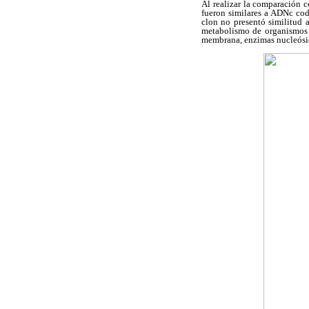
Al realizar la comparación 
fueron similares a ADNc cod
clon no presentó similitud a
metabolismo de organismos v
membrana, enzimas nucleósido