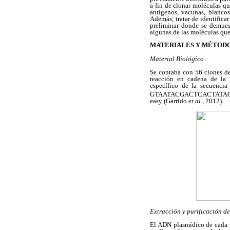
a fin de clonar moléculas qu
antígenos, vacunas, blancos
Además, tratar de identifica
preliminar donde se demuest
algunas de las moléculas qu
MATERIALES Y MÉTOD
Material Biológico
Se contaba con 56 clones d
reacción en cadena de l
específico de la secuenci
GTAATACGACTCACTATAGGG-3
easy (Garrido
et al.
, 2012).
Extracción y purificación d
El ADN plasmídico de cada u