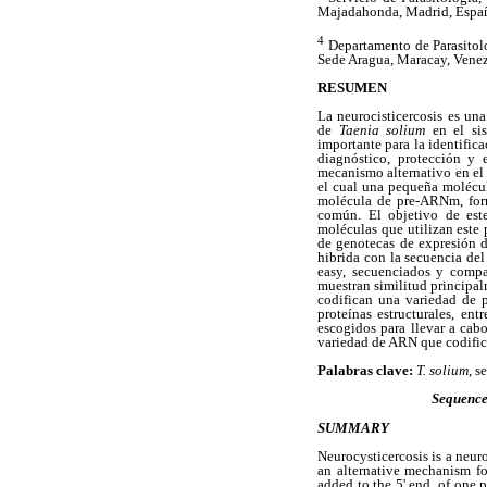
Majadahonda, Madrid, Espa
4
Departamento de Parasitol
Sede Aragua, Maracay, Venez
RESUMEN
La neurocisticercosis es un
de
Taenia solium
en el si
importante para la identifica
diagnóstico, protección y 
mecanismo alternativo en 
el cual una pequeña molécu
molécula de pre-ARNm, for
común. El objetivo de este
moléculas que utilizan este
de genotecas de expresión d
hibrida con la secuencia de
easy, secuenciados y compa
muestran similitud principa
codifican una variedad de p
proteínas estructurales, en
escogidos para llevar a cabo
variedad de ARN que codific
Palabras clave:
T. solium
, s
Sequence
SUMMARY
Neurocysticercosis is a neur
an alternative mechanism f
added to the 5' end, of one