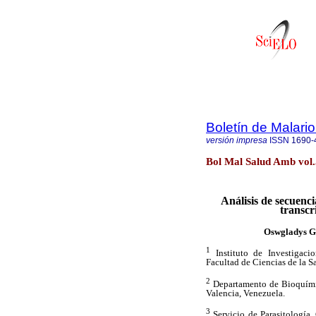
Boletín de Malari
versión impresa
ISSN
1690-
Bol Mal Salud Amb vol.
Análisis de secuenc
transc
Oswgladys G
1
Instituto de Investigaci
Facultad de Ciencias de la 
2
Departamento de Bioquímic
Valencia, Venezuela.
3
Servicio de Parasitología, 