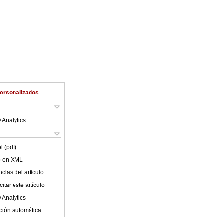
Personalizados
 Analytics
l (pdf)
lo en XML
cias del artículo
itar este artículo
 Analytics
ción automática