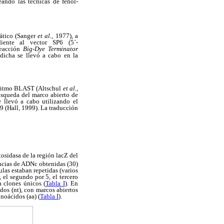
eando las técnicas de fenol-
mático (Sanger
et al.
, 1977), a
diente al vector SP6 (5´-
eacción
Big-Dye Terminator
dicha se llevó a cabo en la
oritmo BLAST (Altschul
et al.
,
búsqueda del marco abierto de
 llevó a cabo utilizando el
9 (Hall, 1999). La traducción
tosidasa de la región lacZ del
encias de ADNc obtenidas (30)
las estaban repetidas (varios
 el segundo por 5, el tercero
a clones únicos (
Tabla I
). En
dos (nt), con marcos abiertos
noácidos (aa) (
Tabla I
).