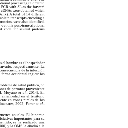
tional processing in order to
ng PCR with SL as the forward
ent cDNAs were obtained which
k). A total of 14 different
mplete transcripts encoding a
roteins, were also identified.
ut this post-transcriptional
t code for several proteins
les el hombre es el hospedador
arvario, respectivamente. La
 consecuencia de la infección
e forma accidental ingiere los
problema de salud pública, no
iones de personas proveniente
014; Moyano
et al.
, 2014). En
enfermedad en el territorio
mente en zonas rurales de los
lmenares, 2002; Ferrer
et al.
,
uertes anuales. El binomio
iciativas importantes para su
sentido, se ha realizado una
000) y la OMS la añadió a la