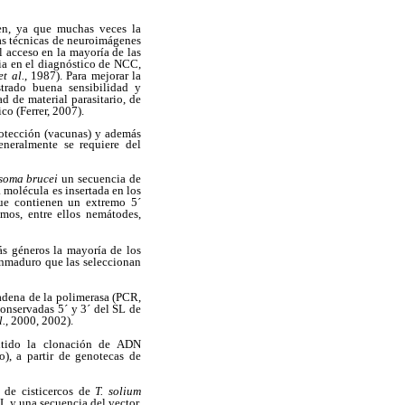
en, ya que muchas veces la
as técnicas de neuroimágenes
l acceso en la mayoría de las
ia en el diagnóstico de NCC,
et al.
, 1987). Para mejorar la
strado buena sensibilidad y
d de material parasitario, de
co (Ferrer, 2007).
rotección (vacunas) y además
eneralmente se requiere del
soma brucei
un secuencia de
 molécula es insertada en los
ue contienen un extremo 5´
mos, entre ellos nemátodes,
s géneros la mayoría de los
inmaduro que las seleccionan
adena de la polimerasa (PCR,
onservadas 5´ y 3´ del SL de
l.
, 2000, 2002).
itido la clonación de ADN
), a partir de genotecas de
c de cisticercos de
T. solium
 y una secuencia del vector,