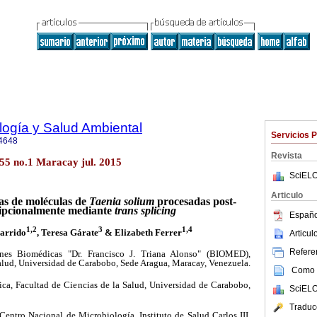
ología y Salud Ambiental
Servicios 
4648
Revista
55 no.1 Maracay jul. 2015
SciELO
Articulo
ias de moléculas de
Taenia solium
procesadas post-
ripcionalmente mediante
trans splicing
Españo
1,2
3
1,4
arrido
, Teresa Gárate
& Elizabeth Ferrer
Articu
Referen
ones Biomédicas "Dr. Francisco J. Triana Alonso" (BIOMED),
Salud, Universidad de Carabobo, Sede Aragua, Maracay, Venezuela.
Como c
a, Facultad de Ciencias de la Salud, Universidad de Carabobo,
SciELO
Traduc
Centro Nacional de Microbiología, Instituto de Salud Carlos III,