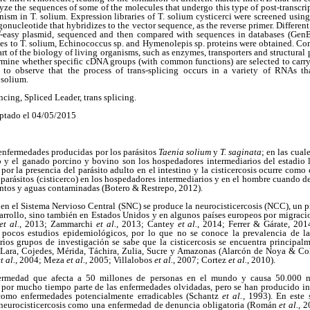
lyze the sequences of some of the molecules that undergo this type of post-transcrip
ism in T. solium. Expression libraries of T. solium cysticerci were screened usi
gonucleotide that hybridizes to the vector sequence, as the reverse primer. Differ
easy plasmid, sequenced and then compared with sequences in databases (GenBan
es to T. solium, Echinococcus sp. and Hymenolepis sp. proteins were obtained. Co
part of the biology of living organisms, such as enzymes, transporters and structural p
mine whether specific cDNA groups (with common functions) are selected to carry o
 to observe that the process of trans-splicing occurs in a variety of RNAs tha
 solium.
ncing, Spliced Leader, trans splicing.
ptado el 04/05/2015
n enfermedades producidas por los parásitos
Taenia solium
y
T. saginata
; en las cua
to y el ganado porcino y bovino son los hospedadores intermediarios del estadio l
 por la presencia del parásito adulto en el intestino y la cisticercosis ocurre como
s parásitos (cisticerco) en los hospedadores intermediarios y en el hombre cuando d
ntos y aguas contaminadas (Botero & Restrepo, 2012).
en el Sistema Nervioso Central (SNC) se produce la neurocisticercosis (NCC), un 
sarrollo, sino también en Estados Unidos y en algunos países europeos por migrac
et al.
, 2013; Zammarchi
et al.
, 2013; Cantey
et al.
, 2014; Ferrer & Gárate, 2
 pocos estudios epidemiológicos, por lo que no se conoce la prevalencia de la 
rios grupos de investigación se sabe que la cisticercosis se encuentra principal
 Lara, Cojedes, Mérida, Táchira, Zulia, Sucre y Amazonas (Alarcón de Noya & Co
t al.
, 2004; Meza
et al.
, 2005; Villalobos
et al.
, 2007; Cortez
et al.
, 2010).
nfermedad que afecta a 50 millones de personas en el mundo y causa 50.000 m
do por mucho tiempo parte de las enfermedades olvidadas, pero se han producido in
 como enfermedades potencialmente erradicables (Schantz
et al.
, 1993). En este 
a neurocisticercosis como una enfermedad de denuncia obligatoria (Román
et al.
, 2