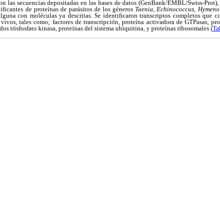
con las secuencias depositadas en las bases de datos (GenBank/EMBL/Swiss-Prot), 
ificantes de proteínas de parásitos de los géneros
Taenia
,
Echinococcus
,
Hymeno
lguna con moléculas ya descritas. Se identificaron transcriptos completos que co
ivos, tales como; factores de transcripción, proteína activadora de GTPasas, pr
s trisfosfato kinasa, proteínas del sistema ubiquitina, y proteínas ribosomales (
Ta