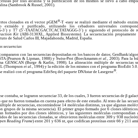
células por lisis alcalina y la purificación de los mismos se llevó a cabo empl
salina (Sambrook & Russel, 2001).
®
sertos clonados en el vector pGEM
-T -easy se realizó mediante el método enzi
 extraído y purificado, utilizando los cebadores universales correspon
) y T7 (5´-TAATACGACTCACTATAGGG-3´) y siguiendo el protocolo de r
eaction Kit
(ABI-3130XL, Applied Biosystems). La secuenciación propiamente
ituto de Salud Carlos III, Majadahonda, Madrid, España.
as secuencias
 compararon con las secuencias depositadas en los bancos de datos; GenBank/alg
STA (Pearson & Lipman, 1988) y Swiss-Prot (Boeckmamm
et al.
, 2003). Para la 
rama GENSCAN (Burge & Karlin, 1998). La alineación múltiple de secuencias se
BL (Thompson
et al.
, 1994) y la edición de los mismos con el programa BioEdit 5.0.
®
se realizó con el programa EditSeq del paquete DNAstar de Lasegene
.
se contaba, se lograron secuenciar 33, de los cuales, 3 fueron secuencias de β galac
lo que no fueron tomadas en cuenta para efecto de este estudio. Al resto de las secu
múltiple de secuencias, encontrándose 14 moléculas distintas, ya que algunas molécu
n grupos de la misma secuencia). El primer grupo formado por 6 clones idénticos,
ban formados por dos clones idénticos, y las siguientes moléculas correspondían 
dos de las secuencias clonadas, se obtuvieron moléculas entre 309 y 938 nucleóti
pen Reading Frame
) entre 201 y 636 nt, que codifican proteínas entre 66 y 211 ami