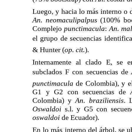
Luego, y hacia lo más interno o 
An. neomaculipalpus
(100% boo
Complejo
punctimacula
:
An. ma
el grupo de secuencias identifi
& Hunter (
op. cit.
).
Internamente al clado E, se e
subclados F con secuencias de
punctimacula
de Colombia), y e
G1 y G2 con secuencias de
Colombia) y
An. braziliensis
. 
Oswaldoi
s.l. y G5 con secue
oswaldoi
de Ecuador).
En lo más interno del árbol, se 