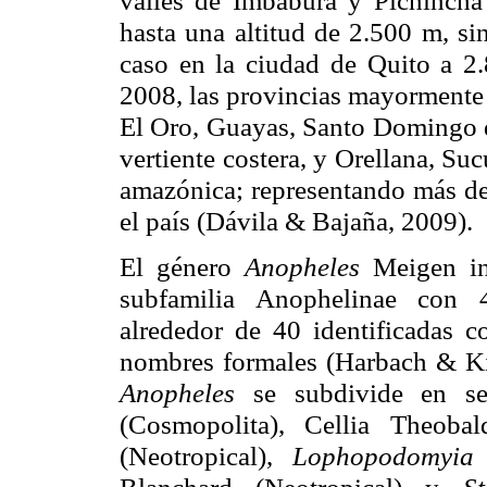
hasta una altitud de 2.500 m, s
caso en la ciudad de Quito a 2
2008, las provincias mayormente 
El Oro, Guayas, Santo Domingo de
vertiente costera, y Orellana, S
amazónica; representando más de
el país (Dávila & Bajaña, 2009).
El género
Anopheles
Meigen in
subfamilia Anophelinae con 4
alrededor de 40 identificadas 
nombres formales (Harbach & Ki
Anopheles
se subdivide en s
(Cosmopolita), Cellia Theob
(Neotropical),
Lophopodomyi
Blanchard (Neotropical) y
S