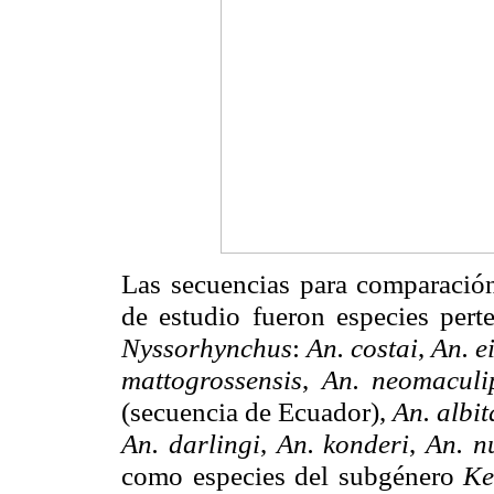
Las secuencias para comparació
de estudio fueron especies pert
Nyssorhynchus
:
An. costai
,
An. e
mattogrossensis
,
An. neomaculi
(secuencia de Ecuador),
An. albita
An. darlingi
,
An. konderi
,
An. n
como especies del subgénero
Ke