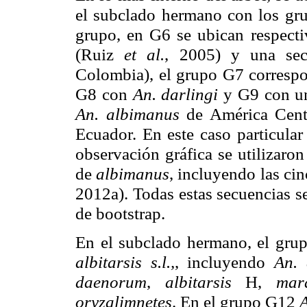
el subclado hermano con los gr
grupo, en G6 se ubican respect
(Ruiz
et al.
, 2005) y una se
Colombia), el grupo G7 corresp
G8 con
An. darlingi
y G9 con un
An. albimanus
de América Cent
Ecuador. En este caso particular 
observación gráfica se utilizaro
de
albimanus
, incluyendo las ci
2012a). Todas estas secuencias 
de bootstrap.
En el subclado hermano, el gru
albitarsis s.l.,
, incluyendo
An. 
daenorum
,
albitarsis
H,
mar
oryzalimnetes
. En el grupo G12