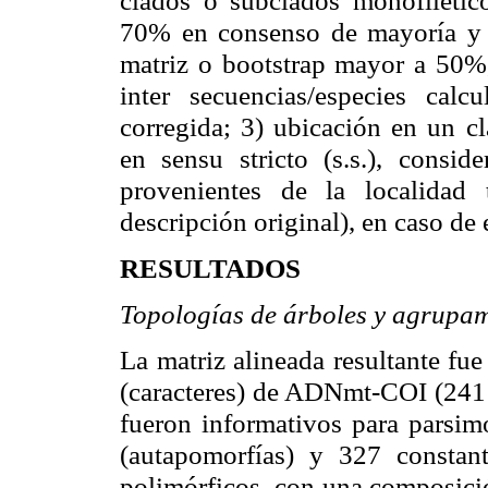
clados o subclados monofiléti
70% en consenso de mayoría y u
matriz o bootstrap mayor a
50%,
inter secuencias/especies cal
corregida; 3) ubicación en un c
en sensu stricto (s.s.), consid
provenientes de la localidad
descripción original), en caso de 
RESULTADOS
Topologías de árboles y agrupam
La matriz alineada resultante fu
(caracteres) de ADNmt-COI (241 x
fueron informativos para parsim
(autapomorfías) y 327 constant
polimórficos, con una composi