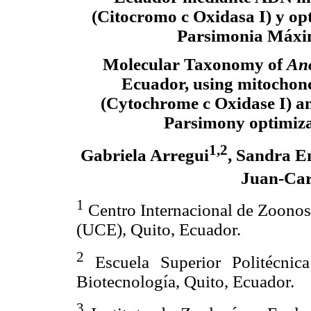
(Citocromo c Oxidasa I) y op
Parsimonia Máx
Molecular Taxonomy of
An
Ecuador, using mitocho
(Cytochrome c Oxidase I)
Parsimony optimiza
1,2
Gabriela Arregui
, Sandra E
Juan-Car
1
Centro Internacional de Zoonos
(UCE), Quito, Ecuador.
2
Escuela Superior Politécnica
Biotecnología, Quito, Ecuador.
3