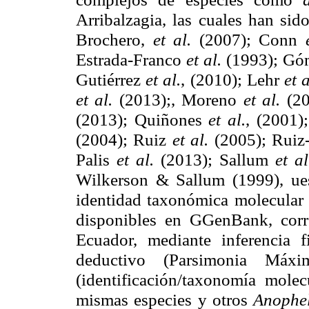
Arribalzagia, las cuales han sid
Brochero,
et al.
(2007); Conn
Estrada-Franco
et al.
(1993); G
Gutiérrez
et al.
, (2010); Lehr
et 
et al.
(2013);, Moreno
et al.
(2
(2013); Quiñones
et al.
, (2001)
(2004); Ruiz
et al.
(2005); Rui
Palis
et al.
(2013); Sallum
et a
Wilkerson & Sallum (1999), uest
identidad taxonómica molecular 
disponibles en GGenBank, corre
Ecuador, mediante inferencia 
deductivo (Parsimonia Máx
(identificación/taxonomía molec
mismas especies y otros
Anophe