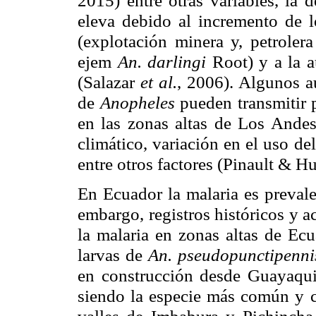
eleva debido al incremento de lo
(explotación minera y, petrole
ejem
An. darlingi
Root) y a la a
(Salazar
et al.
, 2006). Algunos a
de
Anopheles
pueden transmitir p
en las zonas altas de Los Ande
climático, variación en el uso de
entre otros factores (Pinault & Hu
En Ecuador la malaria es prevale
embargo, registros históricos y a
la malaria en zonas altas de Ecu
larvas de
An. pseudopunctipenn
en construcción desde Guayaquil
siendo la especie más común y co
valles de Imbabura y Pichincha 