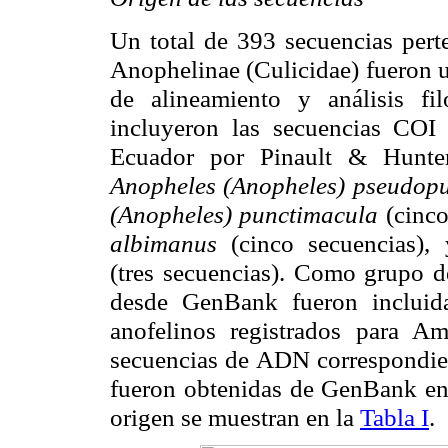
Un total de 393 secuencias perte
Anophelinae (Culicidae) fueron ut
de alineamiento y análisis f
incluyeron las secuencias COI 
Ecuador por Pinault & Hunter
Anopheles (Anopheles) pseudop
(Anopheles) punctimacula
(cinc
albimanus
(cinco secuencias)
(tres secuencias). Como grupo d
desde GenBank fueron incluid
anofelinos registrados para A
secuencias de ADN correspondi
fueron obtenidas de GenBank en
origen se muestran en la
Tabla I
.