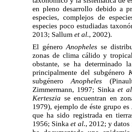
taxonómico y la sistemática de e
en pleno desarrollo debido a pr
especies, complejos de especie
especies poco estudiadas taxon
2013; Sallum
et al.
, 2002).
El género
Anopheles
se distrib
zonas de clima cálido y tropica
obstante, se ha determinado la 
principalmente del subgénero
K
subgénero
Anopheles
(Pina
Zimmermann, 1997; Sinka
et al
Kerteszia
se encuentran en zon
1979), ejemplo de éste grupo es
que ha sido registrada en tierra
1956; Sinka
et al.
, 2012; y datos