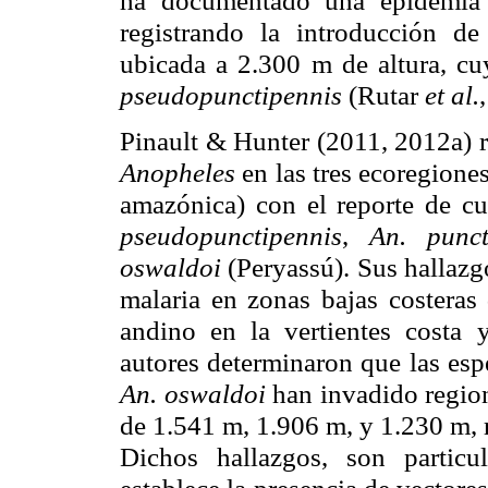
ha documentado una epidemia d
registrando la introducción d
ubicada a
2.300 m de altura, cu
pseudopunctipennis
(Rutar
et al.
Pinault & Hunter (2011, 2012a) r
Anopheles
en las tres ecoregione
amazónica) con el reporte de cu
pseudopunctipennis
,
An. punc
oswaldoi
(Peryassú). Sus hallazg
malaria en zonas bajas costeras
andino en la vertientes costa
autores determinaron que las es
An. oswaldoi
han invadido regio
de 1.541 m, 1.906 m, y 1.230 m, 
Dichos hallazgos, son partic