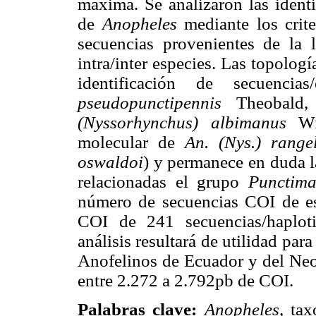
máxima. Se analizaron las identi
de
Anopheles
mediante los crit
secuencias provenientes de la l
intra/inter especies. Las topologí
identificación de secuenci
pseudopunctipennis
Theobald
(Nyssorhynchus) albimanus
Wi
molecular de
An. (Nys.) rang
oswaldoi
) y permanece en duda la
relacionadas el grupo
Punctima
número de secuencias COI de es
COI de 241 secuencias/haploti
análisis resultará de utilidad par
Anofelinos de Ecuador y del Neo
entre 2.272 a 2.792pb de COI.
Palabras clave:
Anopheles
, ta