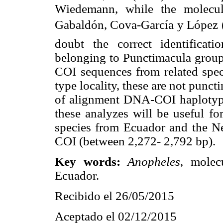
Wiedemann, while the molecula
Gabaldón, Cova-García y López (n
doubt the correct identificat
belonging to Punctimacula group,
COI sequences from related speci
type locality, these are not puncti
of alignment DNA-COI haplotype
these analyzes will be useful fo
species from Ecuador and the Ne
COI (between 2,272- 2,792 bp).
Key words:
Anopheles
, molec
Ecuador.
Recibido el 26/05/2015
Aceptado el 02/12/2015