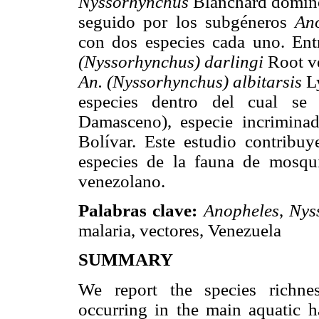
Nyssorhynchus
Blanchard dominó 
seguido por los subgéneros
An
con dos especies cada uno. Ent
(Nyssorhynchus) darlingi
Root ve
An. (Nyssorhynchus) albitarsis
L
especies dentro del cual se
Damasceno), especie incrimina
Bolívar. Este estudio contribuy
especies de la fauna de mosqu
venezolano.
Palabras clave:
Anopheles
,
Nys
malaria, vectores, Venezuela
SUMMARY
We report the species richnes
occurring in the main aquatic ha