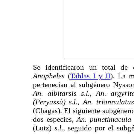
Se identificaron un total de 
Anopheles
(
Tablas I y II
). La m
pertenecían al subgénero Nyss
An. albitarsis s.l.
,
An. argyrit
(Peryassú) s.l.
,
An. triannulatu
(Chagas). El siguiente subgéner
dos especies,
An. punctimacul
(Lutz)
s.l.
, seguido por el subg