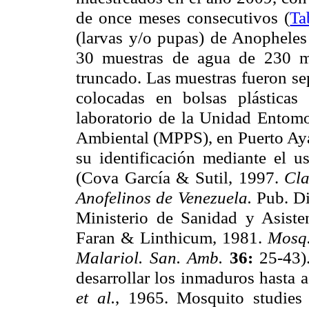
de once meses consecutivos (
Ta
(larvas y/o pupas) de Anopheles 
30 muestras de agua de 230 m
truncado. Las muestras fueron sep
colocadas en bolsas plásticas
laboratorio de la Unidad Entomo
Ambiental (MPPS), en Puerto Ayac
su identificación mediante el u
(Cova García & Sutil, 1997.
Cla
Anofelinos de Venezuela.
Pub. Di
Ministerio de Sanidad y Asiste
Faran & Linthicum, 1981.
Mosq.
Malariol. San. Amb.
36:
25-43)
desarrollar los inmaduros hasta 
et
al.
, 1965.
Mosquito studies 