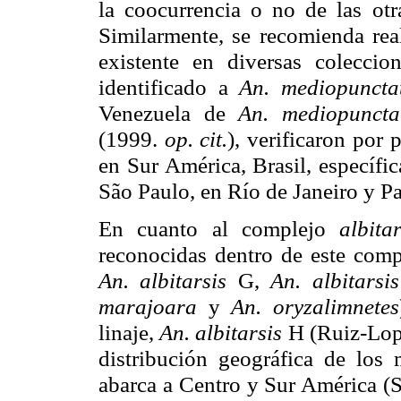
la coocurrencia o no de las otra
Similarmente, se recomienda real
existente en diversas colecci
identificado a
An. mediopunct
Venezuela de
An. mediopunct
(1999.
op. cit.
), verificaron por 
en Sur América, Brasil, específi
São Paulo, en Río de Janeiro y Pa
En cuanto al complejo
albitar
reconocidas dentro de este comp
An. albitarsis
G,
An. albitarsi
marajoara
y
An. oryzalimnetes
linaje,
An. albitarsis
H (Ruiz-Lo
distribución geográfica de los
abarca a Centro y Sur América (