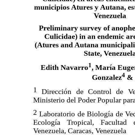
municipios Atures y Autana, e
Venezuela
Preliminary
survey of anophel
Culicidae) in an endemic ar
(Atures and Autana municipali
State, Venezuel
1
Edith Navarro
, María Eugen
4
Gonzalez
& 
1
Dirección de Control de Vec
Ministerio del Poder Popular par
2
Laboratorio de Biología de Vect
Ecología Tropical, Facultad 
Venezuela, Caracas, Venezuela