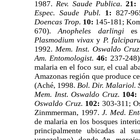
1987.
Rev. Saude Publica.
21:
Espec. Saude Publ.
1:
827-96
Doencas Trop.
10:
145-181; Ko
670).
Anopheles darlingi
es
Plasmodium vivax
y
P. falcipa
1992.
Mem. Inst. Oswaldo Cru
Am. Entomologist.
46:
237-248).
malaria en el foco sur, el cual a
Amazonas región que produce cer
(Aché, 1998.
Bol. Dir. Malariol.
Mem. Inst. Oswaldo Cruz.
104:
Oswaldo Cruz.
102:
303-311; O
Zinmmerman, 1997.
J. Med. En
de malaria en los bosques interio
principalmente ubicadas al s
venezolano), donde
An. maraj