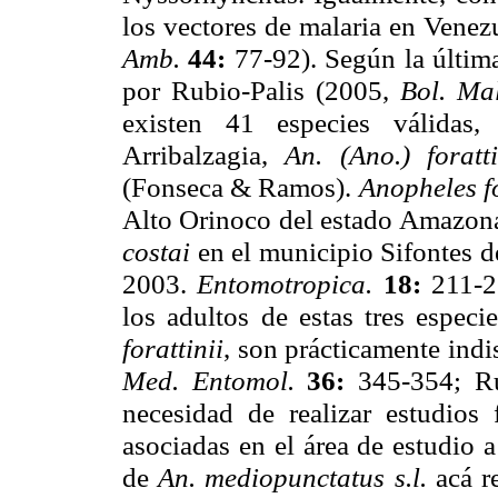
los vectores de malaria en Vene
Amb.
44:
77-92). Según la últim
por Rubio-Palis (2005,
Bol. Ma
existen 41 especies válidas,
Arribalzagia,
An. (Ano.) foratt
(Fonseca & Ramos).
Anopheles f
Alto Orinoco del estado Amazon
costai
en el municipio Sifontes 
2003.
Entomotropica.
18:
211-2
los adultos de estas tres especi
forattinii
, son prácticamente ind
Med. Entomol.
36:
345-354; R
necesidad de realizar estudios
asociadas en el área de estudio a
de
An. mediopunctatus s.l.
acá r