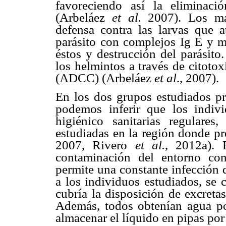
favoreciendo así la eliminaci
(Arbeláez
et al.
2007). Los mas
defensa contra las larvas que at
parásito con complejos Ig E y m
éstos y destrucción del parásito
los helmintos a través de citoto
(ADCC) (Arbeláez
et al
., 2007).
En los dos grupos estudiados p
podemos inferir que los indiv
higiénico sanitarias regulare
estudiadas en la región donde p
2007, Rivero
et al.
, 2012a). 
contaminación del entorno con
permite una constante infección 
a los individuos estudiados, se 
cubría la disposición de excreta
Además, todos obtenían agua po
almacenar el líquido en pipas por