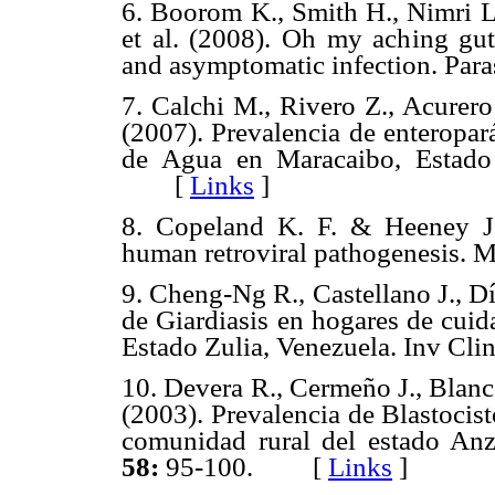
6. Boorom K., Smith H., Nimri L.
et al. (2008). Oh my aching gut:
and asymptomatic infection. Para
7. Calchi M., Rivero Z., Acurero 
(2007). Prevalencia de enteropa
de Agua en Maracaibo, Estado
[
Links
]
8. Copeland K. F. & Heeney J. 
human retroviral pathogenesis. 
9. Cheng-Ng R., Castellano J., D
de Giardiasis en hogares de cuid
Estado Zulia, Venezuela. Inv Cli
10. Devera R., Cermeño J., Blanc
(2003). Prevalencia de Blastocisto
comunidad rural del estado Anz
58:
95-100. [
Links
]