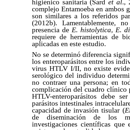
higiénico sanitaria (Sard
et al
.,
complejo Entamoeba en ambos gru
son similares a los referidos p
(2012b). Lamentablemente, no
presencia de
E. histolytica,
E. d
requiere de herramientas de b
aplicadas en este estudio.
No se determinó diferencia signif
los enteroparásitos entre los ind
virus HTLV I/II, no existe evide
serológico del individuo determi
no contraer una persona; en tod
complicación del cuadro clínico 
HTLV-enteroparásitos debe ser
parásitos intestinales intracelula
capacidad de invasión tisular (
E
de diseminación de los mi
investigaciones científicas que 