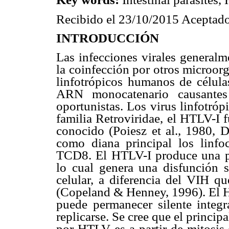
Recibido el 23/10/2015 Aceptado
INTRODUCCIÓN
Las infecciones virales generalm
la coinfección por otros microor
linfotrópicos humanos de célula
ARN monocatenario causantes 
oportunistas. Los virus linfotró
familia Retroviridae, el HTLV-I 
conocido (Poiesz et al., 1980,
como diana principal los linfo
TCD8. El HTLV-I produce una pro
lo cual genera una disfunción 
celular, a diferencia del VIH qu
(Copeland & Henney, 1996). El HT
puede permanecer silente integ
replicarse. Se cree que el princi
por HTLV es a partir de mitosis 