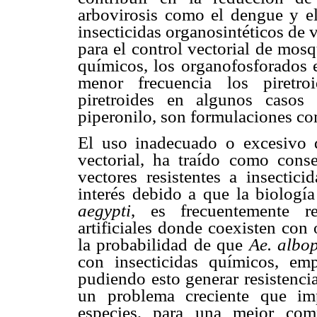
arbovirosis como el dengue y 
insecticidas organosintéticos de 
para el control vectorial de mos
químicos, los organofosforados e
menor frecuencia los piretr
piretroides en algunos casos
piperonilo, son formulaciones c
El uso inadecuado o excesivo d
vectorial, ha traído como cons
vectores resistentes a insectic
interés debido a que la biologí
aegypti
, es frecuentemente re
artificiales donde coexisten con
la probabilidad de que
Ae. albo
con insecticidas químicos, em
pudiendo esto generar resistencia
un problema creciente que impo
especies, para una mejor com