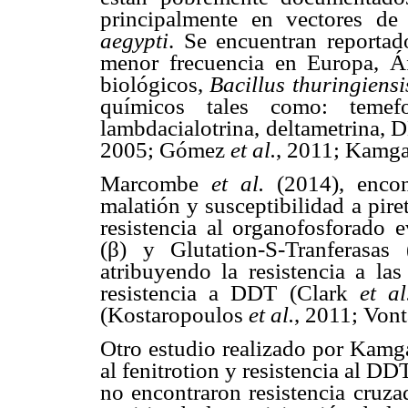
principalmente en vectores de
aegypti
. Se encuentran reportad
menor frecuencia en Europa, Áf
biológicos,
Bacillus thuringiensi
químicos tales como: temefos
lambdacialotrina, deltametrina, 
2005; Gómez
et al.
, 2011; Kamg
Marcombe
et al.
(2014), enco
malatión y susceptibilidad a pir
resistencia al organofosforado 
(β) y Glutation-S-Tranferasas
atribuyendo la resistencia a la
resistencia a DDT (Clark
et al
(Kostaropoulos
et al.
, 2011; Von
Otro estudio realizado por Kam
al fenitrotion y resistencia al D
no encontraron resistencia cruza