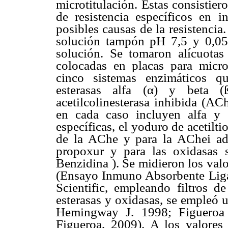
microtitulación. Estas consistie
de resistencia específicos en i
posibles causas de la resistenci
solución tampón pH 7,5 y 0,0
solución. Se tomaron alícuota
colocadas en placas para micro
cinco sistemas enzimáticos que
esterasas alfa (α) y beta (ß
acetilcolinesterasa inhibida (AC
en cada caso incluyen alfa y b
específicas, el yoduro de acetilti
de la AChe y para la AChei ade
propoxur y para las oxidasas s
Benzidina ). Se midieron los val
(Ensayo Inmuno Absorbente Liga
Scientific, empleando filtros
esterasas y oxidasas, se empleó
Hemingway J. 1998; Figuero
Figueroa, 2009). A los valores 