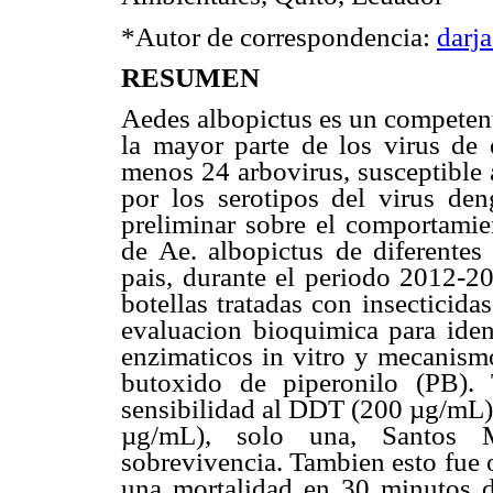
*Autor de correspondencia:
darj
RESUMEN
Aedes albopictus es un competent
la mayor parte de los virus de e
menos 24 arbovirus, susceptible a
por los serotipos del virus den
preliminar sobre el comportamien
de Ae. albopictus de diferentes 
pais, durante el periodo 2012-20
botellas tratadas con insecticid
evaluacion bioquimica para iden
enzimaticos in vitro y mecanismo
butoxido de piperonilo (PB). 
sensibilidad al DDT (200
µg/mL) 
µg/mL), solo una, Santos M
sobrevivencia. Tambien esto fue
una mortalidad en 30 minutos 