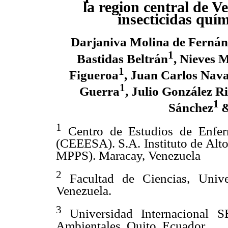
la region central de V
insecticidas quí
Darjaniva Molina de Fernán
1
Bastidas Beltrán
, Nieves 
1
Figueroa
, Juan Carlos Nav
1
Guerra
, Julio González R
1
Sánchez
&
1
Centro de Estudios de Enfer
(CEEESA). S.A. Instituto de Alt
MPPS). Maracay, Venezuela
2
Facultad de Ciencias, Unive
Venezuela.
3
Universidad Internacional 
Ambientales, Quito, Ecuador