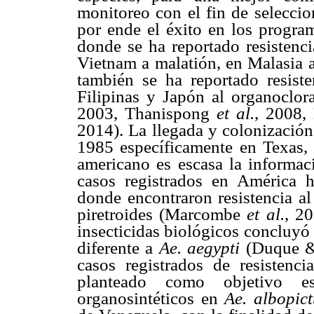
monitoreo con el fin de seleccio
por ende el éxito en los program
donde se ha reportado resistenc
Vietnam a malatión, en Malasia a
también se ha reportado resiste
Filipinas y Japón al organoc
2003, Thanispong
et al.
, 2008
2014). La llegada y colonizació
1985 específicamente en Texas, 
americano es escasa la informac
casos registrados en América 
donde encontraron resistencia al
piretroides (Marcombe
et al.
, 20
insecticidas biológicos concluy
diferente a
Ae. aegypti
(Duque &
casos registrados de resisten
planteado como objetivo est
organosintéticos en
Ae. albopic