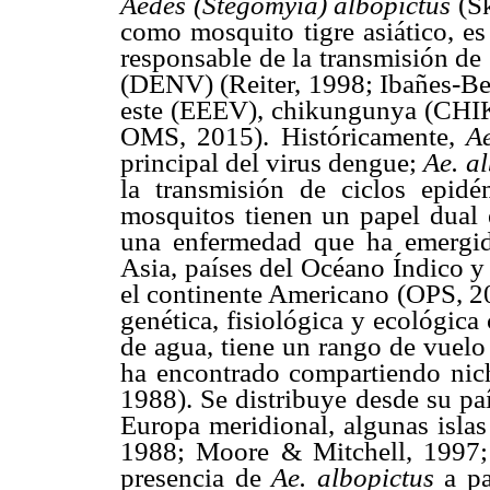
Aedes (Stegomyia) albopictus
(S
como mosquito tigre asiático, es 
responsable de la transmisión de 
(DENV) (Reiter, 1998; Ibañes-Bern
este (EEEV), chikungunya (CHIK
OMS, 2015). Históricamente,
A
principal del virus dengue;
Ae. a
la transmisión de ciclos epi
mosquitos tienen un papel dual 
una enfermedad que ha emergid
Asia, países del Océano Índico y
el continente Americano (OPS, 2
genética, fisiológica y ecológic
de agua, tiene un rango de vuelo
ha encontrado compartiendo nic
1988). Se distribuye desde su paí
Europa meridional, algunas isla
1988; Moore & Mitchell, 1997; 
presencia de
Ae. albopictus
a p