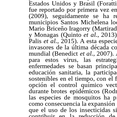
Estados Unidos y Brasil (Foratti
fue reportado por primera vez e
(2009), seguidamente se ha r
municipios Santos Michelena lo
Mario Briceño Iragorry (Martir
y Monagas (Quinto
et al.
, 2013
Palis
et al.
, 2015). A esta especi
invasores de la última década co
mundial (Benedict
et al.
, 2007).
para estos virus, las estrat
enfermedades se basan principa
educación sanitaria, la particip
sostenibles en el tiempo, con el 
opción el control químico vect
durante brotes epidémicos (Rodr
las especies de mosquitos ha pr
como consecuencia la expansión d
que el uso de los insecticidas s
contribuir en la reducción de