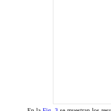
En la
Fig. 3
se muestran los resu