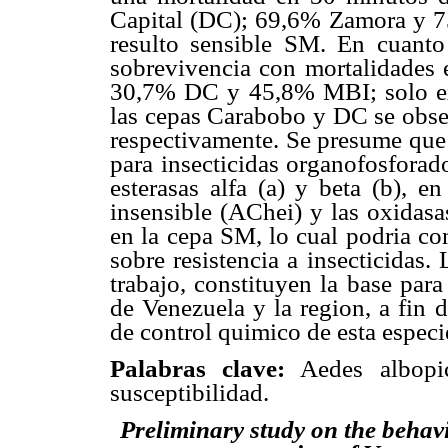
Capital (DC); 69,6% Zamora y 7
resulto sensible SM. En cuanto 
sobrevivencia con mortalidades
30,7% DC y 45,8% MBI; solo ex
las cepas Carabobo y DC se obser
respectivamente. Se presume que 
para insecticidas organofosforad
esterasas alfa (
a
) y beta (
b
), en
insensible (AChei) y las oxidasa
en la cepa SM, lo cual podria co
sobre resistencia a insecticidas.
trabajo, constituyen la base para
de Venezuela y la region, a fin d
de control quimico de esta espec
Palabras clave:
Aedes albopictu
susceptibilidad.
Preliminary study on the behav