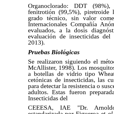
Organoclorado: DDT (98%), 
fenitrotión (99,5%), piretroide
grado técnico, sin valor comer
Internacionales Compañía Anón
evaluados, a la dosis diagnóst
evaluación de insecticidas d
2013).
Pruebas Biológicas
Se realizaron siguiendo el mét
McAllister, 1998). Los mosquito
a botellas de vidrio tipo Whea
cetónicas de insecticidas, las 
para detectar la resistencia o sus
adultos. Estas fueron prepara
Insecticidas del
CEEESA, IAE "Dr. Arnoldo
estandarizada por Figueroa
et al