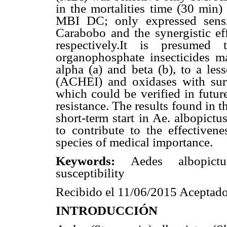
in the mortalities time (30 mi
MBI DC; only expressed sensi
Carabobo and the synergistic e
respectively.It is presumed
organophosphate insecticides ma
alpha (
a
) and beta (
b
), to a les
(ACHEI) and oxidases with surv
which could be verified in future
resistance. The results found in th
short-term start in Ae. albopict
to contribute to the effectiven
species of medical importance.
Keywords:
Aedes albopictus
susceptibility
Recibido el 11/06/2015 Aceptado
INTRODUCCIÓN