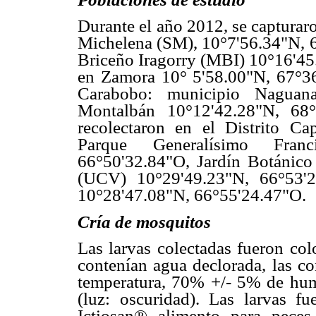
Durante el año 2012, se capturar
Michelena (SM), 10°7'56.34"N, 6
Briceño Iragorry (MBI) 10°16'45
en Zamora 10° 5'58.00"N, 67°36
Carabobo: municipio Naguana
Montalbán 10°12'42.28"N, 68°
recolectaron en el Distrito Ca
Parque Generalísimo Fran
66°50'32.84"O, Jardín Botánico
(UCV) 10°29'49.23"N, 66°53'2
10°28'47.08"N, 66°55'24.47"O.
Cría de mosquitos
Las larvas colectadas fueron col
contenían agua declorada, las co
temperatura, 70% +/- 5% de hum
(luz: oscuridad). Las larvas 
Ictiosan® alimento para pece