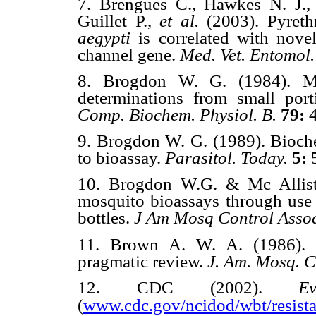
7. Brengues C., Hawkes N. J.,
Guillet P.,
et al.
(2003). Pyret
aegypti
is correlated with nove
channel gene.
Med. Vet. Entomol
8. Brogdon W. G. (1984). Mos
determinations from small por
Comp. Biochem. Physiol. B.
79:
9. Brogdon W. G. (1989). Biochem
to bioassay.
Parasitol. Today.
5:
10. Brogdon W.G. & Mc Allister
mosquito bioassays through use o
bottles.
J Am Mosq Control Asso
11. Brown A. W. A. (1986). In
pragmatic review.
J. Am. Mosq. C
12. CDC (2002).
E
www.cdc.gov/ncidod/wbt/resista
(