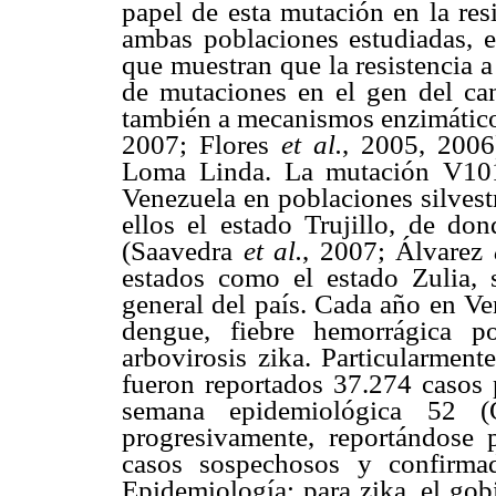
papel de esta mutación en la res
ambas poblaciones estudiadas, e
que muestran que la resistencia a
de mutaciones en el gen del can
también a mecanismos enzimátic
2007; Flores
et al.
, 2005, 2006
Loma Linda. La mutación V101
Venezuela en poblaciones silves
ellos el estado Trujillo, de do
(Saavedra
et al.
, 2007; Álvarez
estados como el estado Zulia, s
general del país. Cada año en Ve
dengue, fiebre hemorrágica p
arbovirosis zika. Particularmen
fueron reportados 37.274 casos 
semana epidemiológica 52 (
progresivamente, reportándose
casos sospechosos y confirma
Epidemiología; para zika, el go