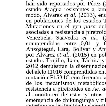
han sido reportados por Pérez 
estado Aragua resistentes a lam
modo, Álvarez
et al.
(2013), en
en poblaciones de los estados Tr
Mutaciones en el gen
para
de
asociadas a resistencia a piretro
Venezuela. Saavedra
et al.
, (
comprendidas entre 0,01 y 0
Anzoátegui, Lara, Bolívar y Ap
por Álvarez
et al.
, (2015) en po
estados Trujillo, Lara, Táchira 
2012 demuestran la diseminació
del alelo I1016 comprendidas entr
mutación F1534C con frecuencias 
de los mecanismos metabólico
resistencia a piretroides en
Ae. a
al monitoreo de estas y otras
emergencia de chikungunya y zik
anterior con la finalidad de ampl