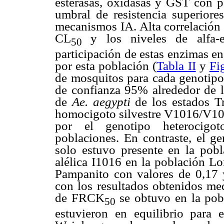
esterasas, oxidasas y GST con p
umbral de resistencia superior
mecanismos IA. Alta correlación s
CL
y los niveles de alfa-e
50
participación de estas enzimas en
por esta población (
Tabla II
y
Fi
de mosquitos para cada genotipo,
de confianza 95% alrededor de la
de
Ae. aegypti
de los estados T
homocigoto silvestre V1016/V101
por el genotipo heterocigo
poblaciones. En contraste, el 
solo estuvo presente en la pob
alélica I1016 en la población Lo
Pampanito con valores de 0,17 
con los resultados obtenidos me
de FRCK
se obtuvo en la po
50
estuvieron en equilibrio para