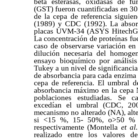
beta esterasas, oxidasas de fun
(GST) fueron cuantificadas en 3
de la cepa de referencia siguie
(1989) y CDC (1992). La absor
placas UVM-34 (ASYS HitechGm
La concentración de proteínas f
caso de observarse variación en 
dilución necesaria del homoge
ensayo bioquímico por anális
Tukey a un nivel de significanci
de absorbancia para cada enzima 
cepa de referencia. El umbral de
absorbancia máximo en la cepa 
poblaciones estudiadas. Se c
excedían el umbral (CDC, 200
mecanismo no alterado (NA), alte
si <15 %, 15- 50%, o>50 % de
respectivamente (Montella
et al.
realizado entre los valores 