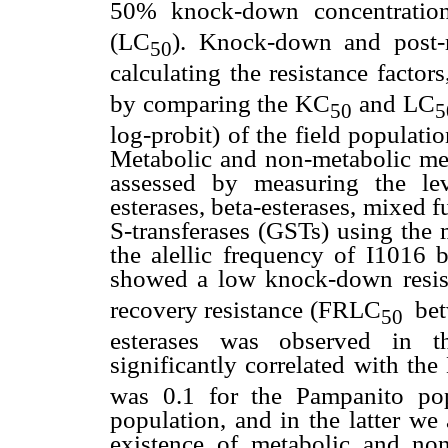
50% knock-down concentratio
(LC
). Knock-down and post-r
50
calculating the resistance facto
by comparing the KC
and LC
50
5
log-probit) of the field populati
Metabolic and non-metabolic mec
assessed by measuring the le
esterases, beta-esterases, mixed
S-transferases (GSTs) using the 
the alellic frequency of I1016 
showed a low knock-down resi
recovery resistance (FRLC
betw
50
esterases was observed in 
significantly correlated with the
was 0.1 for the Pampanito po
population, and in the latter w
existence of metabolic and no