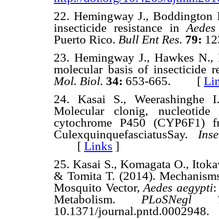
22. Hemingway J., Boddington R
insecticide resistance in
Aedes
Puerto Rico.
Bull Ent Res.
79:
1
23. Hemingway J., Hawkes N., 
molecular basis of insecticide 
Mol. Biol.
34:
653-665. [
Li
24. Kasai S., Weerashinghe 
Molecular clonig, nucleotid
cytochrome P450 (CYP6F1) fro
CulexquinquefasciatusSay.
Ins
[
Links
]
25. Kasai S., Komagata O., Itok
& Tomita T. (2014). Mechanisms
Mosquito Vector,
Aedes aegypti
:
Metabolism.
PLoSNeg
10.1371/journal.pntd.000294