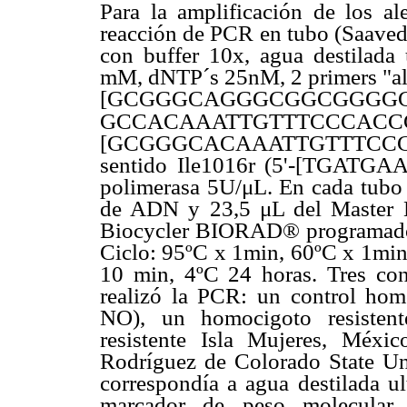
Para la amplificación de los a
reacción de PCR en tubo (Saave
con buffer 10x, agua destilada 
mM, dNTP´s 25nM, 2 primers "ale
[GCGGGCAGGGCGGCGGGG
GCCACAAATTGTTTCCCAC
[GCGGGCACAAATTGTTTCCCACC
sentido Ile1016r (5'-[TGA
polimerasa 5U/μL. En cada tubo
de ADN y 23,5 μL del Master M
Biocycler BIORAD® programado a
Ciclo: 95ºC x 1min, 60ºC x 1min,
10 min, 4ºC 24 horas. Tres con
realizó la PCR: un control ho
NO), un homocigoto resisten
resistente Isla Mujeres, Méxi
Rodríguez de Colorado State Un
correspondía a agua destilada u
marcador de peso molecula