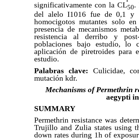
significativamente con la CL
.
50
del alelo I1016 fue de 0,1 y
homocigotos mutantes solo en 
presencia de mecanismos metab
resistencia al derribo y pos
poblaciones bajo estudio, lo 
aplicación de piretroides para 
estudio.
Palabras clave:
Culicidae, con
mutación kdr.
Mechanisms of Permethrin re
aegypti i
SUMMARY
Permethrin resistance was deter
Trujillo and Zulia states using 
down rates during 1h of exposure