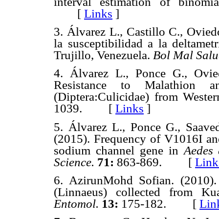
interval estimation of binomi
[
Links
]
3. Álvarez L., Castillo C., Ovie
la susceptibilidad a la deltame
Trujillo, Venezuela.
Bol Mal Sal
4. Álvarez L., Ponce G., Ovi
Resistance to Malathion 
(Diptera:Culicidae) from Weste
1039. [
Links
]
5. Álvarez L., Ponce G., Saave
(2015). Frequency of V1016I an
sodium channel gene in
Aedes 
Science.
71:
863-869. [
Link
6. AzirunMohd Sofian. (2010).
(Linnaeus) collected from K
Entomol.
13:
175-182. [
Lin