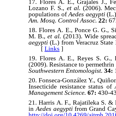
17. Flores A. E., Grajales J., F
Lozano F. S.,
et al.
(2006). Mech
populations of
Aedes aegypti
(L.
Am. Mosq. Control Assoc.
22:
6
18. Flores A. E., Ponce G. G., S
M. B.,
et al.
(2013). Wide spread
aegypti
(L.) from Veracruz Stat
[
Links
]
19. Flores A. E., Reyes S. G.,
(2009). Resistance to permethrin
Southwestern Entomologist.
34:
20. Fonseca-González Y., Quiño
Insecticide resistance status of
Management Science.
67:
430-4
21. Harris A. F., Rajatileka S. 
in
Aedes aegypti
from Grand C
http://doi.org/10.4269/ajtmh.20