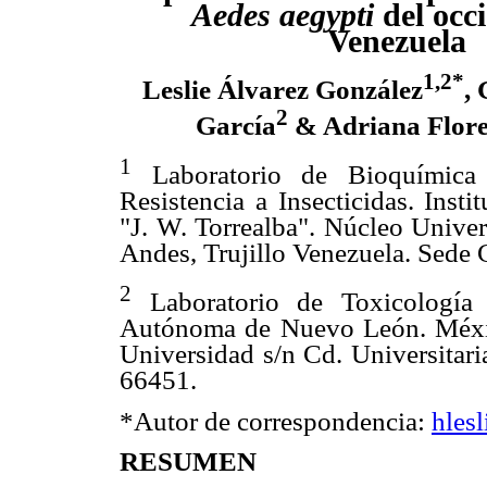
Aedes aegypti
del occ
Venezuela
1,2*
Leslie Álvarez González
,
2
García
& Adriana Flore
1
Laboratorio de Bioquímica
Resistencia a Insecticidas. Insti
"J. W. Torrealba". Núcleo Univer
Andes, Trujillo Venezuela. Sede
2
Laboratorio de Toxicología 
Autónoma de Nuevo León. México
Universidad s/n Cd. Universitari
66451.
*Autor de correspondencia:
hles
RESUMEN