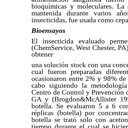
bioquímicas y moleculares. La
mantenida durante varios año
insecticidas, fue usada como cepa
Bioensayos
El insecticida evaluado perm
(ChemService, West Chester, PA)
obtener
una solución stock con una concen
cual fueron preparadas diferen
ocasionaron entre 2% y 98% de m
cabo siguiendo la metodología 
Centro de Control y Prevención 
GA y (Brogdon&McAllister 199
botella. Se evaluaron 5 a 6 con
réplicas (botella) por concentr
botella se trató solo con aceto
tiempo durante el cual se hici