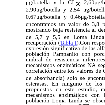
μg/botella y la CL
2,60μg/
50
2,90μg/botella y 2,54 μg/botel
0,67μg/botella y 0,46μg/botel
encontramos un valor de 3,8 
mostrando baja resistencia al d
de 5,7 y 5,5 en Loma Linda m
recuperación (
Tabla I
).Con respe
expresión significativa de las al
población Pampanito con porc
umbral de resistencia inferio
mecanismos enzimáticos NA se
correlación entre los valores de
de absorbancia) solo se encontró
esterasas. En ninguno de los 
propuestos en este estudio, 
mecanismos enzimáticos con la
población Loma Linda se observ