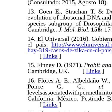
(Consultado: 2015, Agosto 1
13. Coen E., Strachan T. & D
evolution of ribosomal DNA and h
species subgroup of Drosophila
Cambridge.
J. Mol. Biol.
158:
1
14. El Universal (2016). Gobier
el país.
http://www.eluniversal
hay-319-casos-de-zika-en-el-país
[
Links
]
15. Finney D. (1971).
Probit ana
Cambridge, UK. [
Links
]
16. Flores A. E., Albeldaño W., 
Ponce G. G.,
et
levelsassociatedwithpermethrint
California, México. Pesticide 
[
Links
]