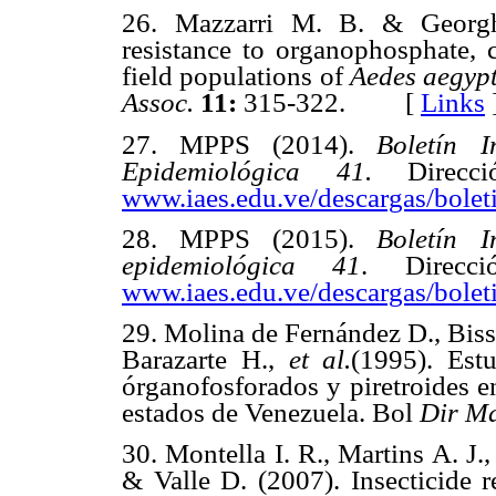
26. Mazzarri M. B. & Georghi
resistance to organophosphate, c
field populations of
Aedes aegyp
Assoc.
11:
315-322. [
Links
27. MPPS (2014).
Boletín 
Epidemiológica 41.
Direc
www.iaes.edu.ve/descargas/bolet
28. MPPS (2015).
Boletín 
epidemiológica 41
. Direcc
www.iaes.edu.ve/descargas/bolet
29. Molina de Fernández D., Bisse
Barazarte H.,
et al.
(1995). Estu
órganofosforados y piretroides 
estados de Venezuela. Bol
Dir Ma
30. Montella I. R., Martins A. J.,
& Valle D. (2007). Insecticide 