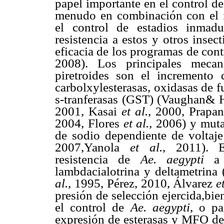
papel importante en el control d
menudo en combinación con el i
el control de estadios inmad
resistencia a estos y otros inse
eficacia de los programas de cont
2008). Los principales mecan
piretroides son el incremento 
carbolxylesterasas, oxidasas de 
s-tranferasas (GST) (Vaughan&
2001, Kasai
et al.
, 2000, Prapa
2004, Flores
et al.
, 2006) y muta
de sodio dependiente de voltaj
2007,Yanola
et al.
, 2011). E
resistencia de
Ae. aegypti
a
lambdacialotrina y deltametrin
al.
, 1995, Pérez, 2010, Álvarez
e
presión de selección ejercida,bie
el control de
Ae. aegypti
, o pa
expresión de esterasas y MFO det