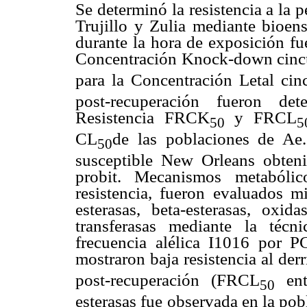
Se determinó la resistencia a la 
Trujillo y Zulia mediante bioens
durante la hora de exposición fu
Concentración Knock-down cinc
para la Concentración Letal ci
post-recuperación fueron de
Resistencia FRCK
y FRCL
50
5
CL
de las poblaciones de Ae
50
susceptible New Orleans obteni
probit. Mecanismos metabóli
resistencia, fueron evaluados m
esterasas, beta-esterasas, oxid
transferasas mediante la téc
frecuencia alélica I1016 por P
mostraron baja resistencia al de
post-recuperación (FRCL
ent
50
esterasas fue observada en la po