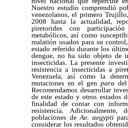
nivel nacional que repercute e
Nuestro estudio comprendió po
venezolanos, el primero Trujillo
2008 hasta la actualidad, repo
piretorides con participac
metabólicos, así como susceptib
malatión usados para su control,
estado referido durante los últi
dengue, no ha sido objeto de in
insecticidas. La presente invest
resistencia a insecticidas a pir
Venezuela, así como la deter
mutaciones en el gen
para
del
Recomendamos desarrollar invest
de este estado y otros estados d
finalidad de contar con infor
resistencia. Adicionalmente,
poblaciones de
Ae. aegypti
par
considerar los resultados obtenid