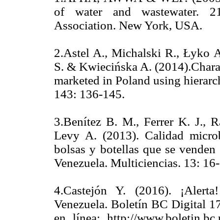
of water and wastewater. 21
Association. New York, USA
2.Astel A., Michalski R., Łyko 
S. & Kwiecińska A. (2014).Chara
marketed in Poland using hierarch
143: 136-145.
3.Benítez B. M., Ferrer K. J., 
Levy A. (2013). Calidad micro
bolsas y botellas que se venden 
Venezuela. Multiciencias. 13:
4.Castejón Y. (2016). ¡Alert
Venezuela. Boletín BC Digital 
en línea: http://www.boletin.bc