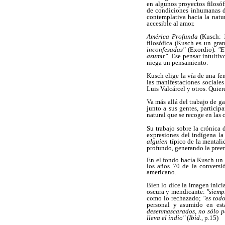
en algunos proyectos filosóf
de condiciones inhumanas de 
contemplativa hacia la natu
accesible al amor.
América Profunda
(Kusch: 
filosófica (Kusch es un gra
inconfesadas"
(Exordio).
"E
asumir"
. Ese pensar intuiti
niega un pensamiento.
Kusch elige la vía de una fe
las manifestaciones sociale
Luis Valcárcel y otros. Quiere
Va más allá del trabajo de ga
junto a sus gentes, partici
natural que se recoge en las c
Su trabajo sobre la crónica
expresiones del indígena la
alguien
típico de la mental
profundo, generando la preem
En el fondo hacía Kusch un l
los años 70 de la conversió
americano.
Bien lo dice la imagen inici
oscura y mendicante:
"siemp
como lo rechazado;
"es tod
personal y asumido en est
desenmascarados, no sólo p
lleva el indio"
(
Ibid
., p.15)