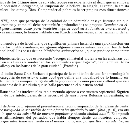
icos de los últimos años de su vida, recoge esa experiencia al decir que es en los
opresión e indigencia, la irrupción de la belleza, la alegría, el canto, la amistad
raleza, los otros y Dios. Comprender al pobre es hacer propias esas dimensiones 
1975), obra que participa de la calidad de un admirable ensayo literario sin qu
n escritor y como tal debe ser también profundizado) se propone
"sondear en el
l pensamiento como pura intuición implica aquí en Sudamérica una libertad 
vo es asimis-mo, lo hemos hablado con Kusch
muchas veces, el pensamiento del ar
nomenología de la cultura, que significa en primera instancia una aproximación empá
s de los pueblos andinos, sin ignorar algunos avances anteriores como los de Imb
 hallar allí las bases de una
"dialéctica sudamericana"
, que se produce como inter
binete, sabiendo que es necesario "recoger el material viviente en las andanzas por
par en sus fiestas y sondear en los yacimientos arqueológicos", pero también "tom
alles y en los barrios de la gran ciudad". (Exordio).
 del indio Santa Cruz Pachacuti participa de la condición de una fenomenología he
 categoría de ese
estar
o
estar aquí
que define una modalidad de lo humano en 
idad moderna europea. Surge de allí la
fagocitación
como proceso cultural que va r
inencia de la sabiduría que se halla presente en el subsuelo social.
lamado a los intelectuales, tan a menudo ajenos a ese sustrato sapiencial. Sigui
n de los intelectuales, de la necesidad de una nueva Reforma universitaria, es
al de
América profunda
al presentarnos el recinto amparador de la iglesia de Santa
re nos queda la sensación de que afuera ha quedado lo otro"
(
Ibid.,
p.10), esa ot
o lo que se da más allá de nuestra populosa y cómoda ciudad natal"
. Es imposib
as afirmaciones del pensador, que habla siempre desde un nosotros culposo.
orque advertimos ese miedo en el mismo indio, sino porque llevamos adentro, m