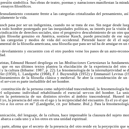
xpresión simbólica. Sus obras de teatro, poemas y narraciones manifiestan la mirada
 ensayos filosóficos.
esnudamiento constante frente a las categorías cristalizadas del pensamiento, así
gidamente la vida.
sch pasa por ser un indigenista, cuando no se trata de eso. Sin negar desde lueg
a todo hombre postergado por las inequidades políticas, su interés por la visión 
vindicación de derechos sociales, sino el progresivo descubrimiento de un otro que 
ún filosofar genuino en América, sostiene Kusch, puede prescindir de ese su
las categorías y modos de vida del occidental. Pretende hacer de él el suj
mental de la filosofía americana, una filosofía que para ser tal ha de arraigar en un 
e develamiento y encuentro con el otro pueden verse los pasos de un auto-recono
idad.
ristas, Edmund Husserl despliega en las
Meditaciones Cartesianas
la fundamenta
to que en sus últimos textos plantea la elucidación de la experiencia del otr
d y la cultura (Iribarne: 1987, p. 22). La fenomenología de la intersubjetividad s
ler (1950), L. Landgrebe (1968), F. J. Buytendijk (1952) y Emmanuel Levitas (1
lineamientos de la filosofía clásica y medieval. Se abre la consideración de un
 el
ser-con
es parte ineludible del ser hombre.
 constitución de la persona como subjetividad trascendental, la fenomenología fun
l solipsismo individual rehabilitando el esencial ser-con del hombre. La un
 en la pertenencia de sus distintos niveles al ámbito trascendental. Husserl i
yo, la presencia del otro en el ego y la reciprocidad del encuantro. Es el yo el que
levo a los otros en mí"
(Landgrebe, cit. por Iribarne.
Ibid
.,). Para la fenomenologí
municación, del lenguaje, de la cultura, hace impensable la clausura del sujeto 
abarca a cada uno y a los otros en una unidad espiritual.
parte, afirma que el secreto de la presencia del otro reside en la percepción que s