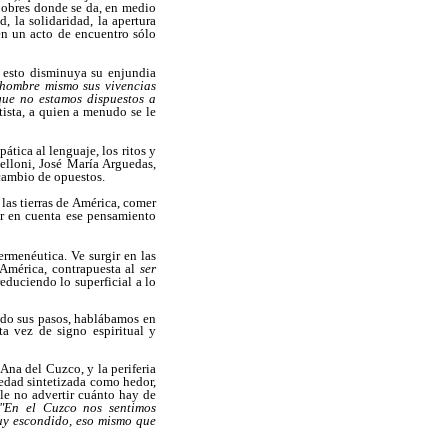
 pobres donde se da, en medio
, la solidaridad, la apertura
en un acto de encuentro sólo
e esto disminuya su enjundia
 hombre mismo sus vivencias
que no estamos dispuestos a
tista, a quien a menudo se le
tica al lenguaje, los ritos y
elloni, José María Arguedas,
cambio de opuestos.
 las tierras de América, comer
ar en cuenta ese pensamiento
rmenéutica. Ve surgir en las
América, contrapuesta al
ser
educiendo lo superficial a lo
endo sus pasos, hablábamos en
ta vez de signo espiritual y
 Ana del Cuzco, y la periferia
redad sintetizada como hedor,
le no advertir cuánto hay de
"En el Cuzco nos sentimos
uy escondido, eso mismo que