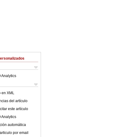
Personalizados
 Analytics
lo en XML
cias del artículo
itar este artículo
 Analytics
ción automática
articulo por email