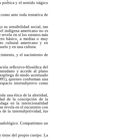
 poética y el sentido trágico
 como ante toda tentativa de
o su sensibilidad social, tan
del indígena americano no es
revela en sí los estratos más
jeto básico, a medias o muy
eto cultural americano y en
suelo y en una cultura.
cimiento, y el nacimiento de
ción reflexivo-filosófica del
o mundano y accede al plano
e despliega de modo acentuado
991), quienes conforman una
 espacio intersubjetivo como
da una ética de la alteridad,
idad de la concepción de la
ndaga en la intencionalidad
 se revela en el encuentro con
a de la intersubjetividad,
las
monadológico. Compartimos un
e tiene del propio cuerpo. La