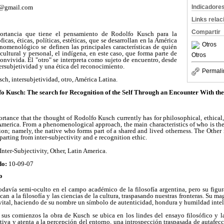
Indicadore
o@gmail.com
Links rela
Compartir
portancia que tiene el pensamiento de Rodolfo Kusch para la
ficas, éticas, políticas, estéticas, que se desarrollan en la América
Otros
nomenológico se definen las principales características de quién
cultural y personal, el indígena, en este caso, que forma parte de
Otros
onvivida. El "otro" se interpreta como sujeto de encuentro, desde
ntersubjetividad y una ética del reconocimiento.
Permali
h, intersubjetividad, otro, América Latina.
o Kusch: The search for Recognition
of the Self Through an Encounter With th
ortance that the thought of Rodolfo Kusch currently has for philosophical, ethical,
America. From a phenomenological approach, the main characteristics of who is the O
on; namely, the native who forms part of a shared and lived otherness. The Other i
parting from inter-subjectivity and e recognition ethic.
nter-Subjectivity, Other, Latin America.
do:
10-09-07
o
avía semi-oculto en el campo académico de la filosofía argentina, pero su figura
can a la filosofía y las ciencias de la cultura, traspasando nuestras fronteras. Su mag
vital, haciendo de su nombre un símbolo de autenticidad, hondura y humildad intel
us comienzos la obra de Kusch se ubica en los lindes del ensayo filosófico y la 
tiva y atenta a la percepción del entorno, una introspección traspasada de autafec