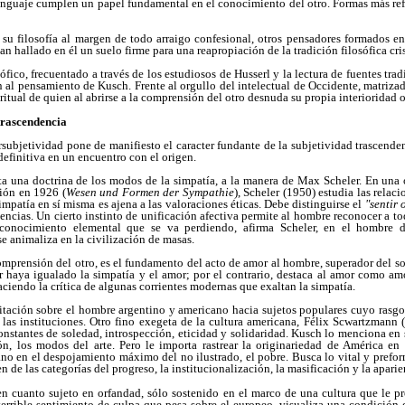
 lenguaje cumplen un papel fundamental en el conocimiento del otro. Formas más re
su filosofía al margen de todo arraigo confesional, otros pensadores formados e
an hallado en él un suelo firme para una reapropiación de la tradición filosófica cri
ófico, frecuentado a través de los estudiosos de Husserl y la lectura de fuentes tr
 al pensamiento de Kusch. Frente al orgullo del intelectual de Occidente, matrizado
ritual de quien al abrirse a la comprensión del otro desnuda su propia interioridad o
trascendencia
subjetividad pone de manifiesto el caracter fundante de la subjetividad trascende
 definitiva en un encuentro con el origen.
nta una doctrina de los modos de la simpatía, a la manera de Max Scheler. En una 
ión en 1926 (
Wesen und Formen der Sympathie
), Scheler (1950) estudia las relaci
impatía en sí misma es ajena a las valoraciones éticas. Debe distinguirse el
"sentir 
encias. Un cierto instinto de unificación afectiva permite al hombre reconocer a 
econocimiento elemental que se va perdiendo, afirma Scheler, en el hombre d
e animaliza en la civilización de masas.
mprensión del otro, es el fundamento del acto de amor al hombre, superador del so
er haya igualado la simpatía y el amor; por el contrario, destaca al amor como am
aciendo la crítica de algunas corrientes modernas que exaltan la simpatía.
ación sobre el hombre argentino y americano hacia sujetos populares cuyo rasgo 
las instituciones. Otro fino exegeta de la cultura americana, Félix Scwartzmann (
stantes de soledad, introspección, eticidad y solidaridad. Kusch lo menciona en 
ión, los modos del arte. Pero le importa rastrear la originariedad de América en 
no en el despojamiento máximo del no ilustrado, el pobre. Busca lo vital y prefor
de las categorías del progreso, la institucionalización, la masificación y la aparie
 en cuanto sujeto en orfandad, sólo sostenido en el marco de una cultura que le p
l terrible sentimiento de culpa que pesa sobre el europeo, visualiza una condición