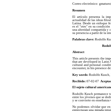
Correo electrónico: gmatur
Resumen
El artículo presenta la im
actualidad de las ideas filosó
Latina. Desde un enfoque fe
es el "otro" en su condición 
una alteridad compartida y c
su presencia a partir de la i
Palabras clave:
Rodolfo Kusc
Rodolf
Abstract
This article presents the imp
that are developed in Latin 
cultural and personal conditi
encounter, in his presence de
Key words:
Rodolfo Kusch, I
Recibido:
07-02-07
Acepta
El sujeto cultural american
Rodolfo Kusch permanece tod
entre los jóvenes que se dedi
y se convierte en enseñanza 
No podemos olvidar que en s
entrecruzan una mirada intui