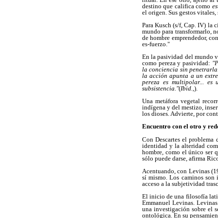
destino que califica como
es
el origen. Sus gestos vitales
Para Kusch (s/f, Cap. IV) la 
mundo para transformarlo, no
de hombre emprendedor, confi
es-fuerzo."
En la pasividad del mundo v
como pereza y pasividad:
"P
la conciencia sin penetrarla
la acción apunta a un extre
pereza es multipolar... e
subsistencia."
(
Ibid.,
).
Una metáfora vegetal recorr
indígena y del mestizo, inse
los dioses. Advierte, por con
Encuentro con el otro y re
Con Descartes el problema de
identidad y la alteridad co
hombre, como el único ser qu
sólo puede darse, afirma Rico
Acentuando, con Levinas (199
sí mismo. Los caminos son i
acceso a la subjetividad tras
El inicio de una filosofía la
Emmanuel Levinas. Levinas de
una investigación sobre el s
ontológica. En su pensamient