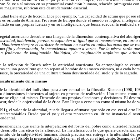
tar
. Se ve a sí mismo en su primordial condición humana, relación primigenia con 
, su magisterio, rubrican este desnudamiento esencial.
ciudad tiene algo de ficción. Dice por ejemplo, "La capacidad de actuar que posee e
 es oriunda de América. Proviene de Europa donde el mundo es lógico, inteligente
ado en sus propias fuerzas y en su inteligencia, que busca adecuar la realidad a s
egetal americano descubre una imagen de la dimensión contemplativa del aborigen 
asividad, indolencia, pereza, se expanden al igual que el inconsciente, en torno 
. Mantienen siempre el carácter de axioma no escrito en todos los actos que se
re
mo fijo y determinado, la inconciencia apunta a varios. Por la misma razón que 
s un fenómeno de imaginación biológica, de imaginación orgánica que arbori
e la reflexión de Kusch sobre la onticidad americana. Su antropología se centra 
rtos en una geocultura que no separa al hombre de su marco cósmico, ni a cada hom
traste, la precariedad de una cultura urbana desvinculada del suelo y de lo sagrado.
descubrimiento del sí mismo
 la identidad del individuo pasa a ser central en la filosofía. Ricoeur (1990, 19
mo dimensiones inherentes al sujeto en proceso de realización. Uno mismo como u
e se elige a sí mismo. Depende de sus propias elecciones y decisiones. El desarr
eur, desde la objetividad de la ética. Para llegar a verse uno como sí mismo ha de 
1), el valor de la alteridad, puede llegar a afirmarse que sólo en ese ver al otro l
ntercambiables. Desde que el yo y el otro representan en última instancia el ros
cendental.
tinoamericana que siente la interpelación del rostro del pobre como alteridad radica
sarrolla una ética de la alteridad. La metafísica con la que quiere caracterizar s
entido de la subjetividad humana. Kusch practica esa entrega a la alteridad del p
o se hace visible la presencialidad del ser en el otro, en el indigente. Scannone (1