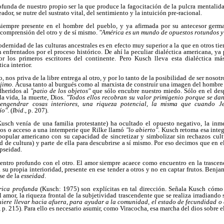
ofunda de nuestro propio ser la que produce la fagocitación de la pulcra mentalid
dor, se nutre del sustrato vital, del sentimiento y la intuición pre-racional.
siempre presente en el hombre del pueblo, y ya afirmada por su antecesor germ
comprensión del otro y de sí mismo.
"América es un mundo de opuestos rotundos y
odernidad de las culturas ancestrales es en efecto muy superior a la que en otros ti
 enfrentados por el proceso histórico. De ahí la peculiar dialéctica
americana, ya 
r los primeros escritores del continente. Pero Kusch lleva esta dialéctica más
ica interior.
o, nos priva de la libre entrega al otro, y por lo tanto de la posibilidad de ser noso
ójimo.
Acusa tanto al burgués como al marxista de construir una imagen del hombre
dheridos al
"patio de los objetos"
que sólo encubre nuestro miedo. Sólo en el de
la vida, la muerte, Dios.
"Todos ellos recobran su valor primigenio porque se da
engendrar cosas interiores, una riqueza potencial, la misma que cuando J
ío"
. (
Ibid
., p. 207).
usch venía de una familia protestante) ha ocultado el opuesto negativo, la inme
rnos o acceso a una intemperie que Rilke llamó
"lo abierto"
. Kusch retoma esa integ
 popular americano con su capacidad de sincretizar y simbolizar sin rechazos cul
d de cultura) y parte de ella para descubrirse a sí mismo. Por eso decimos que en 
ipseidad.
entro profundo con el otro. El amor siempre acaece como encuentro en la trascend
 su propia interioridad, presente en ese tender a otros y no en captar frutos. Benj
se de la
esseidad
.
rica profunda
(Kusch: 1975) son explícitas en tal dirección. Señala Kusch cómo
el amor, la riqueza frontal de la subjetividad trascendente que se realiza irradiando
iere llevar hacia afuera, para ayudar a la comunidad, el estado de fecundidad o 
., p. 215). Para ello es necesario asumir, como Viracocha, esa marcha del dios sobre e