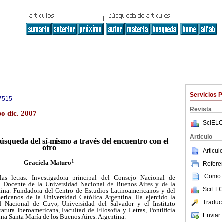
Servicios 
7515
Revista
o dic. 2007
SciELO
Articulo
úsqueda del sí-mismo
a través del encuentro con el
otro
Articu
1
Graciela Maturo
Referen
Como c
las letras. Investigadora principal del Consejo Nacional de
 Docente de la Universidad Nacional de Buenos Aires y de la
SciELO
tina. Fundadora del Centro de Estudios Latinoamericanos y del
ericanos de la Universidad Católica Argentina. Ha ejercido la
Traduc
d Nacional de Cuyo, Universidad del Salvador y el Instituto
atura Iberoamericana, Facultad de Filosofía y Letras, Pontificia
Enviar 
na Santa María de los Buenos Aires. Argentina.