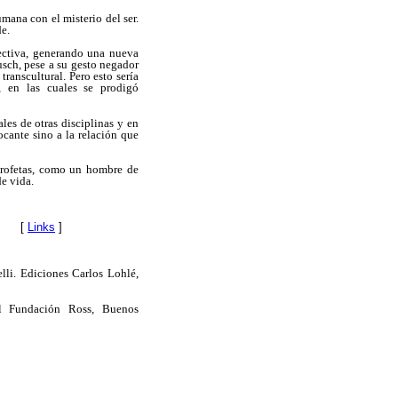
ana con el misterio del ser.
de.
ectiva, generando una nueva
sch, pese a su gesto negador
ranscultural. Pero esto sería
, en las cuales se prodigó
les de otras disciplinas y en
cante sino a la relación que
 profetas, como un hombre de
e vida.
[
Links
]
lli. Ediciones Carlos Lohlé,
al Fundación Ross, Buenos