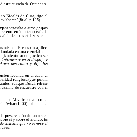
ad estructurada de Occidente.
ano Nicolás de Cusa, rige el
 evidentes"
(
Ibid.,
p.195).
empos separaba a otros grupos
presente en los tiempos de la
 allá de lo racial y social,
tros mismos. Nos espanta, dice,
 fundada en una esencialidad
spojamiento sumo pueden ser
n únicamente en el despojo y
ehová descendió y dijo los
rsión fecunda en el caos, el
ralidad religiosa (que por mi
turales, aunque Kusch rehúse
el camino de encuentro con el
encia. Al volcarse al otro el
amín Aybar (1966) hablaba del
 la preservación de un orden
 sobre sí y sobre el mundo. Es
de simiente que no conoce el
l caos.