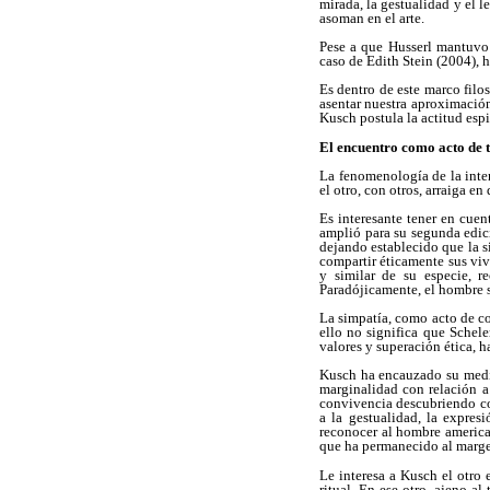
mirada, la gestualidad y el
asoman en el arte.
Pese a que Husserl mantuvo 
caso de Edith Stein (2004), h
Es dentro de este marco filos
asentar nuestra aproximación
Kusch postula la actitud espi
El encuentro como acto de 
La fenomenología de la inter
el otro, con otros, arraiga en
Es interesante tener en cue
amplió para su segunda edic
dejando establecido que la s
compartir éticamente sus viv
y similar de su especie, r
Paradójicamente, el hombre s
La simpatía, como acto de co
ello no significa que Schel
valores y superación ética, h
Kusch ha encauzado su medit
marginalidad con relación a 
convivencia descubriendo con
a la gestualidad, la expres
reconocer al hombre america
que ha permanecido al margen 
Le interesa a Kusch el otro
ritual. En ese otro, ajeno a