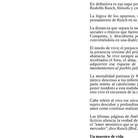
En definitiva es esa napa pr
Rodolfo Kusch, filósofo y crea
La lógica de los opuestos, 
pensamiento de Kusch en su 
La distancia que separa la m
sociales o étnicos que fueron
Conquista, y descubierta po
convirtiéndola en una dialéct
El miedo de vivir, el prejuici
la presencia viviente del pr
abstracta. Se vive siempre a
recobrados el bien, el alma, 
adquieren esa riqueza de 
mandamientos al pueblo jud
La mentalidad puritana (y K
mítico descenso a los infie
parte remito al catolicismo
poner nombres a esta realida
otro vive el encuentro de la 
Cabe referir al
eros
ese encu
sujeto descubre y profundiza
amor como continuo realizar
Las últimas páginas de
Amé
ficticio silencia la verdad d
el
"amor mesiánico que se qu
mercader"
, dice Kusch (
Ibid
Un maestro de vida