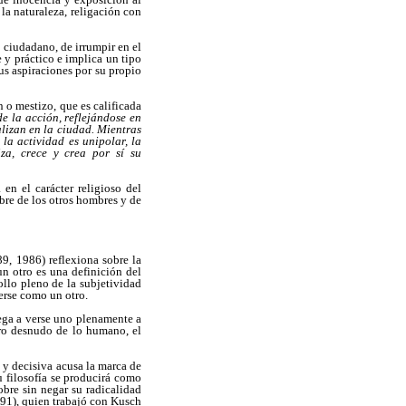
la naturaleza, religación con
l ciudadano, de irrumpir en el
 y práctico e implica un tipo
us aspiraciones por su propio
o mestizo, que es calificada
de la acción, reflejándose en
alizan en la ciudad. Mientras
la actividad es unipolar, la
za, crece y crea por sí su
en el carácter religioso del
bre de los otros hombres y de
89, 1986) reflexiona sobre la
n otro es una definición del
ollo pleno de la subjetividad
verse como un otro.
lega a verse uno plenamente a
tro desnudo de lo humano, el
l y decisiva acusa la marca de
u filosofía se producirá como
obre sin negar su radicalidad
991), quien trabajó con Kusch