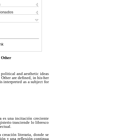
s
cionados
nk
e Other
 political and aesthetic ideas
ther are defined, in his-her
s interpreted as a subject for
 es una incitación creciente
isterio trasciende lo libresco
ectual.
creación literaria, donde se
ción y una reflexión continua