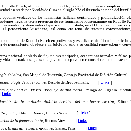
e Rodolfo Kusch, al comprender al humilde, redescubre la relación simplemente hum
verdad asentada por Nicolás de Cusa en el siglo XV: el ilustrado aprende del humil
e aquellas verdades de los humanistas hallaran continuidad y profundización ef
podemos negar la tácita presencia de ese humanismo rousseauniano en Rodolfo Ku
e racionalista y dominador el que resulta denostado, no el Occidente humanista y t
 al pensamiento kuscheano, así como era tema de nuestras conversaciones
pierta la obra de Rodolfo Kusch en profesores y estudiantes de filosofía, profesiona
bra de pensamiento, obedece a mi juicio no sólo a su cualidad removedora y convo
rama nacional poblado de figuras estereotipadas, académicos formales y falsos
y vida adecuada a su pensar. La juventud empieza a reconocerlo como un maestro d
ogía del alma
, San Miguel de Tucumán, Consejo Provincial de Difusión Cultural.
nomenologie de la rencontre
. Desclée de Brouwer, París.
[
Links
]
ersubjetividad en Husserl, Bosquejo de una teoría
. Prólogo de Eugenio Pucciare
[
Links
]
ucción de la barbarie. Análisis herético del continente mestizo
, Editori
 Profunda
, Editorial Bonum, Buenos Aires.
[
Links
]
camino de la fenomenología
, Buenos Aires.
[
Links
]
ous. Essais sur le penser-à-lautre
. Grasset, Paris.
[
Links
]