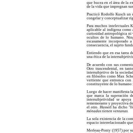
que bucea en el área de la e
de la vida que impregnan sus
Practicó Rodolfo Kusch un d
congelar y conceptualizar rí
Para muchos intelectuales Ku
aplicable al indígena como 
curiosidad antropológica ni 
ocultos de lo humano. Ning
escasamente incorporado a 
consecuencia, el sujeto funda
Entiendo que en esa tarea d
una ética de la intersubjetiv
De acuerdo con sus comenta
Otro trascendental, en tan
intersubjetivo de la socieda
en filósofos como Max Sche
vertiente que entronca con 
constituyente de lo humano:
Luego de hacer manifiesta la
que marca la superación de
intersubjetividad se apoya
rememorante y proyectiva del 
el otro. Husserl ha dicho
"l
mónadas tienen ventanas.
La sola existencia de la co
espacio interrelacionado que 
Merleau-Ponty (1957) por su 