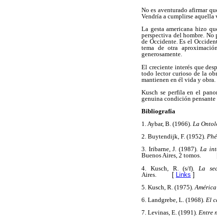
No es aventurado afirmar qu
Vendría a cumplirse aquella 
La gesta americana hizo qu
perspectiva del hombre. No 
de Occidente. Es el Occident
tema de otra aproximación
generosamente.
El creciente interés que des
todo lector curioso de la o
mantienen en él vida y obra.
Kusch se perfila en el pano
genuina condición pensante 
Bibliografía
1. Aybar, B. (1966).
La Ontol
2. Buytendijk, F. (1952).
Phé
3. Iribarne, J. (1987).
La int
Buenos Aires, 2 tomos.
4. Kusch, R. (s/f).
La sed
Aires.
[
Links
]
5. Kusch, R. (1975).
América
6. Landgrebe, L. (1968).
El 
7. Levinas, E. (1991).
Entre n