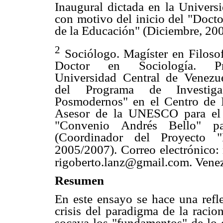
Inaugural dictada en la Univers
con motivo del inicio del "Doct
de la Educación" (Diciembre, 20
2
Sociólogo. Magíster en Filosof
Doctor en Sociología. Pro
Universidad Central de Venezu
del Programa de Investiga
Posmodernos" en el Centro de I
Asesor de la UNESCO para el á
"Convenio Andrés Bello" pa
(Coordinador del Proyecto 
2005/2007).
Correo electrónico:
Venez
rigoberto.lanz@gmail.com.
Resumen
En este ensayo se hace una refle
crisis del paradigma de la racio
socava los "fundamentos" de lo q