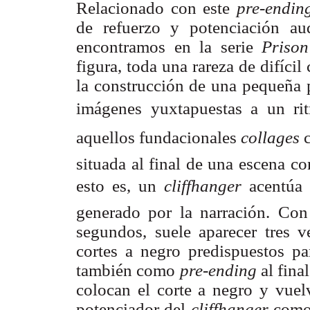
Relacionado con este
pre-endin
de refuerzo y potenciación au
encontramos en la serie
Priso
figura, toda una rareza de difícil
la construcción de una pequeña p
imágenes yuxtapuestas a un ri
aquellos fundacionales
collages
situada al final de una escena 
esto es, un
cliffhanger
 acentúa
generado por la narración. Co
segundos, suele aparecer tres v
cortes a negro predispuestos par
también como
pre-ending
al fina
colocan el corte a negro y vue
potenciador del
cliffhanger
como