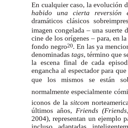
En cualquier caso, la evolución d
habido una cierta reversión 
dramáticos clásicos sobreimpre
imagen congelada – una suerte 
cine de los orígenes – para, en l
20
fondo negro
. En las ya menci
denominadas
tags
, término que 
la escena final de cada epis
engancha al espectador para que s
que los mismos se están sob
normalmente especialmente cómica
iconos de la
sitcom
norteameric
últimos años,
Friends (Friend
2004), representan un ejemplo p
incluso adaptadas inteligente